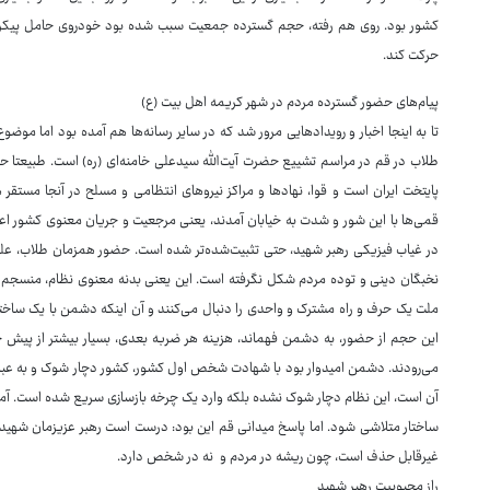
کشور بود. روی هم رفته، حجم گسترده جمعیت سبب شده بود خودروی حامل پیکر مط
حرکت کند.
پیام‌های حضور گسترده مردم در شهر کریمه اهل بیت (ع)
تا به اینجا اخبار و رویدادهایی مرور شد که در سایر رسانه‌ها هم آمده بود اما موضو
طلاب در قم در مراسم تشییع حضرت آیت‌الله سیدعلی خامنه‌ای (ره) است. طبیعتا حماس
پایتخت ایران است و قوا، نهادها و مراکز نیروهای انتظامی و مسلح در آنجا مستقر
قمی‌ها با این شور و شدت به خیابان آمدند، یعنی مرجعیت و جریان معنوی کشور اعلام
در غیاب فیزیکی رهبر شهید، حتی تثبیت‌شده‌تر شده است. حضور همزمان طلاب، علم
نخبگان دینی و توده مردم شکل نگرفته است. این یعنی بدنه معنوی نظام، منسجم اس
ملت یک حرف و راه مشترک و واحدی را دنبال می‌کنند و آن اینکه دشمن با یک ساخت
این حجم از حضور، به دشمن فهماند، هزینه هر ضربه بعدی، بسیار بیشتر از پیش خ
می‌رودند. دشمن امیدوار بود با شهادت شخص اول کشور، کشور دچار شوک و به عبارتی
آن است، این نظام دچار شوک نشده بلکه وارد یک چرخه بازسازی سریع شده است. آمر
ساختار متلاشی شود. اما پاسخ میدانی قم این بود: درست است رهبر عزیزمان شهید شد
غیرقابل حذف است، چون ریشه در مردم و نه در شخص دارد.
راز محبوبیت رهبر شهید