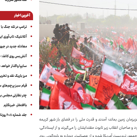
سه‌ محور شرارت
آخرین اخبار
ترامپ در تله جنگ با ا
آتلانتیک: تاب‌آوری ای
معادله جدید در جبه
آتش‌بس روی کاغذ؛ ج
سایپا واگذار خواهد ش
مرز باریک نقد و تخری
قیام سبز پرچم‌های 
چتر نظارتی مجلس بر
باافتخار، خبرنگارم
جلد شماره ۶۰۸ روزنامه آگاه
زیزمان زمین بماند؛ آمدند و قدرت ملی را در فضای باز شهر کریمه
صاحبان انقلاب زیر تابوت مقتدایشان را می‌گیرند و از ایستادگی،
ور تروریست آمریکا شده و از عصبانیت، دوباره به یاوه‌گویی روی