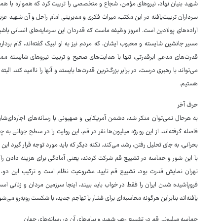
شهید بنیان نهاد، نیروهای مؤمن، شجاع و متخصصی را تربیت کرد که همواره با همان 
سرداران تربیت‌یافته در این مکتب، میراث فکری و مدیریتی امام راحل و آن شهید عزی
اراده‌های پولادین است. امروز وظیفه ماست که قدردان این سرمایه‌های انسانی باشیم
مسیر جانشین شایسته و محبوب ایشان، که مردم نیز به او لبیک گفته‌اند، گام بردار
قدرت‌های مدعی ابرقدرتی، تنها با هدایت‌های صحیح و تربیت نیروهای شایسته ممک
می‌تواند با رهبری درست، در برابر بزرگ‌ترین قدرت‌ها بایستد و آنها را ناامید کند. ال
هستیم.
حرف آخر
فاصله گرفته‌اند، از این رو رژه میلیون‌ها نفر در قم، این روایت را در سطح جهانی ب
بحرانی، به جای تحلیل رفتن، رشد می‌کند. نکته دیگر که باید مورد توجه قرار گیرد ا
با این شور و حماسه در تشییع قم شرکت کردند، یعنی آمادگی برای هزینه دادن را ا
تهران نمایش قدرت بود، تشییع قم تایید مشروعیت نظام است و ترکیب این دو، ی
فروپاشیده شدن ایران را فقط در خواب باید ببیند، اینجا سرزمین مردان و زنانی 
یافته‌اند بنابراین هرگونه محاسبه‌ای برای فشار یا تهاجم جدید، با شکست روبه‌رو می‌شو
حماسه میلیونی قم در تشییع رهبر شهید و پیام‌های آن در رسانه‌های جهان