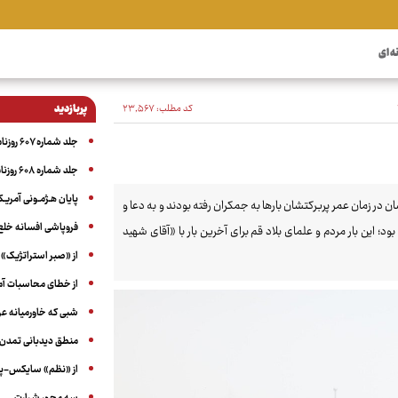
ه ای
کد مطلب:
۲۳٬۵۶۷
پربازدید
جلد شماره ۶۰۷ روزنامه آگاه
جلد شماره ۶۰۸ روزنامه آگاه
پایان هـژمـونی آمریـک
رام رهبر شهید برخاست؛ ایشان در زمان عمر پربرکتشان بارها به جمکران رفته بودند و به دعا و
فروپاشی افسانه خلع
ر ۱۴۰۵ با سفرهای دیگرشان متفاوت بود؛ این بار مردم و علمای بلاد قم برای آخرین بار با «آقای شهید
از «صبر استراتژیک» 
از خطای محاسبات آمری
شبی که خاورمیانه 
منطق دیدبانی تمدن 
از «نظم» سایکس-پیک