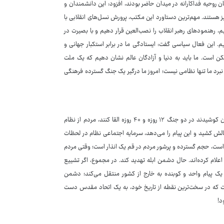
روحیه فداکارانه در میدان حاضر بودند، افزود: این دانشمندان و
ز هستند. مهم‌ترین دستاورد این مکتب، پرورش نسل‌های انقلابی با
، رهنمودهای رهبر انقلاب را نصب‌العین قرار دهیم و با بصیرت در
یم. این فعال سیاسی گفت: ایستادگی ما در برابر استکبار جهانی و
ن است. ما باید به دنیا و آزادگان عالم نشان دهیم که یک ملت
بته نبرد ما تنها نظامی نیست؛ امروز ما درگیر یک جنگ گسترده فرهنگی
به هرحال نمی‌توان منکر شد، دشمن آمریکایی و صهیونی با رسانه‌های اجاره‌ای‌شان کوشیدند در دو جنگ ۱۲ روزه و ۴۰ روزه القا کنند، مردم از نظام
ه چالش کشید و این پیام را می‌دهد، سرمایه اجتماعی نظام در لحظات
ین است، حجم گسترده و پرشور مردم در قم یک انذار است؛ وقتی مردم
علام کرده‌اند. حال دشمن ابله تهدید کند. در مجموع، اگر تشییع
ک پیام واحد و کوبنده به خارج از کشور منتقل می‌کند؛ دشمن
است که در سخت‌ترین نقطه از تاریخ خود، به یک اتحاد مقدس دست
د!