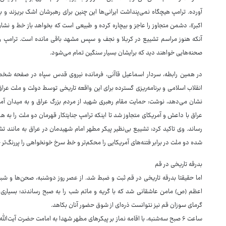
آورده. ترامپ هیچگاه نمی‌پنداشت ایرانی‌ها این چنین برای رهبرشان اشک بریزند و بر
اکبر»، دشمن متجاوز را عاجز و بیچاره کرده و طبیعی است که بخواهد باز خط و نشان
آنکه هنوز مراسم تشییع در کربلا و نجف و سپس مشهد باقی مانده است. ترامپ و نتانی
صحنه‌هایی خواهند دید که برایشان بسیار سنگین تمام می‌شود.
در همین رابطه، سردار اسماعیل قاآنی، فرمانده نیروی قدس سپاه در صفحه شخصی
انقلاب اسلامی و برنامه‌ریزی گسترده برای این واقعه تاریخی توسط دولت و ملت عراق
نشان می‌دهد، نوشت: حمایت مقام رهبری شهید از مردم بزرگ عراق و به میدان آمد
عراق با داعش و آمریکای متجاوز شد تا اینکه ترامپ جنایتکار قهرمان دو ملت را به
رساند. وی تاکید کرد: تشییع بی‌نظیر پیکر مطهر امام شهیدمان در عراق به مانن
شده دو ملت در برابر فتنه‌های آمریکایی را محکم‌تر و خط سرخ خونخواهی را پررنگ‌ت
بدرقه تاریخی در قم
اما حقیقتا بدرقه تاریخی در قم ثبت و ضبط شد. از عصر روز دوشنبه، صحن‌ها و شب
اعظم (ص) مامن عاشقانی شد که با گریه و ماتم شب را به صبح رساندند؛ بسیاری ب
گرمای سوزان قم نیز نتوانست ذره‌ای از شوق حضور آنان بکاهد.
ساعت ۶ صبح سه‌شنبه، با اقامه نماز بر پیکرهای مطهر شهدا به امامت حضرت آیت‌