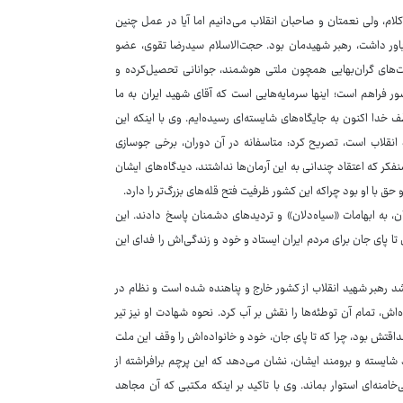
لام، ولی نعمتان و صاحبان انقلاب می‌دانیم اما آیا در عمل چنین
اور داشت، رهبر شهیدمان بود. حجت‌الاسلام سیدرضا تقوی، عضو
رفیت‌های گران‌بهایی همچون ملتی هوشمند، جوانانی تحصیل‌کرده و
ر فراهم است؛ اینها سرمایه‌هایی است که آقای شهید ایران به ما
خدا اکنون به جایگاه‌های شایسته‌ای رسیده‌ایم. وی با اینکه این
 انقلاب است، تصریح کرد: متاسفانه در آن دوران، برخی جوسازی
فکر که اعتقاد چندانی به این آرمان‌ها نداشتند، دیدگاه‌های ایشان
ق با او بود چراکه این کشور ظرفیت فتح قله‌های بزرگ‌تر را دارد.
ن، به ابهامات «سیاه‌دلان» و تردیدهای دشمنان پاسخ دادند. این
ا پای جان برای مردم ایران ایستاد و خود و زندگی‌اش را فدای این
 رهبر شهید انقلاب از کشور خارج و پناهنده شده است و نظام در
‌اش، تمام آن توطئه‌ها را نقش بر آب کرد. نحوه شهادت او نیز تیر
صداقتش بود، چرا که تا پای جان، خود و خانواده‌اش را وقف این ملت
جلس خبرگان به فرزند شایسته و برومند ایشان، نشان می‌دهد که این پرچم برافراشته از
امنه‌ای استوار بماند. وی با تاکید بر اینکه مکتبی که آن مجاهد