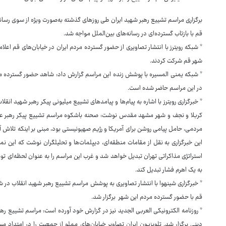
برگزاری مراسم تشییع رهبر شهید ایران طی روزهای گذشته به‌صورت ویژه از سوی رسانه
قم با بازتاب گسترده‌ای در رسانه‌های بین‌الملل مواجه شد.
* شبکه رویترز با انتشار تصاویری از حضور گسترده مردم ایران در خیابان‌های قم اعلام 
شهر قم شرکت کردند.
* شبکه یمنی المسیره با پوشش زنده این مراسم گزارش داد: شاهد حضور گسترده 
در این مراسم حاضر شده است.
* خبرگزاری رویترز با اشاره به پیام‌ها و پیامدهای تشییع میلیونی پیکر رهبر شهید انق
کربلا و نجف و شهر مشهد مقدس نوشت: صحنه باشکوه مراسم تشییع پیکر رهبر عالی ف
مردمی، حامل پیامی روشن برای آمریکا و رژیم صهیونیستی بود، مبنی بر اینکه تلا
این خبرگزاری به نقل از مقامات منطقه‌ای، دیپلمات‌ها و تحلیلگران نوشت که این نما
استراتژی مذاکراتی تهران تبدیل خواهد شد و غرب این مراسم را به عنوان لحظه‌ای تو
به یک اهرم فشار تبدیل کند.
* خبرگزاری شینهوا با انتشار تصاویری به پوشش مراسم تشییع رهبر شهید انقلاب در ش
قم با حضور گسترده مردم این شهر برگزار شد.
* روزنامه الکترونیکی العربی الجدید نیز در گزارش خود آورده است: مراسم تشییع ر