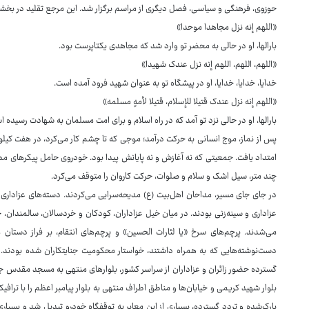
حوزوی، فرهنگی و سیاسی، فصل دیگری از مراسم برگزار شد. این مرجع تقلید در بخشی 
«اللهم إنه نزل مجاهدا موحدا»
بارالها، او در حالی به محضر تو وارد شد که مجاهدی یکتاپرست بود.
«اللهم، اللهم، اللهم إنه نزل عندک شهیدا»
خدایا، خدایا، خدایا، او در پیشگاه تو به عنوان شهید فرود آمده است.
«اللهم إنه نزل عندک قتیلا للإسلام، قتیلا لأمهٍ مسلمه»
بارالها، او در حالی نزد تو آمد که در راه اسلام و برای امت مسلمان به شهادت رسیده ا
پس از نماز، موج انسانی به حرکت درآمد؛ موجی که تا چشم کار می‌کرد، در هفت 
امتداد یافت. جمعیتی که نه آغازش و نه پایانش پیدا بود. خودروی حامل پیکرهای مط
چند متر، سیل اشک و سلام و صلوات، حرکت کاروان را متوقف می‌کرد.
در جای جای مسیر، مداحان اهل‌بیت (ع) مدیحه‌سرایی می‌کردند. دسته‌های عزادار
عزاداری و سینه‌زنی بودند. در میان خیل عزاداران، کودکان و خردسالان، سالمندان، ج
می‌شدند. پرچم‌های سرخ «یا لثارات الحسین» و پرچم‌های انتقام، بر فراز دستان 
دست‌نوشته‌هایی که به همراه داشتند، خواستار محکومیت جنایتکاران شده بودند.
گسترده حضور زائران و عزاداران از سراسر کشور، بلوارهای منتهی به مسجد مقدس جمک
بلوار شهید کریمی و خیابان‌ها و مناطق اطراف منتهی به بلوار پیامبر اعظم را با تراف
پارک‌شده و تردد گسترده، بسیاری از این معابر به توقفگاه خودرو تبدیل شد و بسیاری 