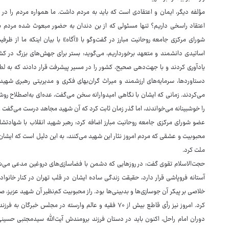
مؤلفه دیگر، ایمان و اعتقادی است که باید به مردم داشت. ما همواره مردم را در ک
اعتقاد راسخی داریم؟ تنها مسئولی که از بن دندان به حضور مبعوث شده مردم ب
شورای مرکزی جامعه روحانیت مبارز در گفت‌وگو با «آگاه» با بیان اینکه ما از ظ
اساتیدی دانشمند و متعهد برخورداریم، می‌گوید: بستر برای جهش‌های بزرگ در کشو
یادآوری کردند و با جهت‌دهی صحیح، کشور را در مسیر پیشرفت قرار دادند که به لطف 
دستاوردها، سرمایه‌های ارزشمند و میراث گران‌بهای فکری و مدیریتی رهبری شهید
می‌کردند. زمانی که ایشان با نگاهی امیدوارانه سخن می‌گفت، عده‌ای به‌اصطلاح روشن
را خوشبینانه می‌خواندند، اما گذر زمان ثابت کرد که آن شهید مجاهد درست می‌گفت و ح
عضو شورای مرکزی جامعه روحانیت مبارز اضافه کرد: رهبر شهید انقلاب با شهادتشا
محبوبیت و عشقی که مردم امروز نثار این شهید می‌کنند، به این دلیل است که ایشان ت
ملت کرد.
حجت‌الاسلام تقوی گفت: در روزهایی که دشمن با فضاسازی‌های دروغین مدعی می‌شد
آستانه فروپاشی قرار دارد، حقیقت زندگی ساده ایشان در قلب تهران در کنار خانواده
خلاصی بر پیکر آن جوسازی‌ها و بدبینی‌ها بود. راز محبوبیت کم‌نظیر آن شهید عزیز، 
کرد. امروز نیز رأی قاطع بیش از ۷۰ فقیه و عالم وارسته در م
دوران امام راحل، اکنون باید در دستان فرزند برومندش آیت‌الله سیدمجتبی حسینی‌خ