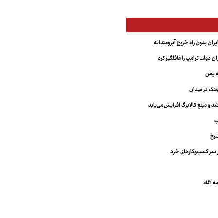
یران بدون راه خروج آبرومندانه
ران دولت ترامپ را غافلگیر کرد
ه یمن
نگ در میدان
د و مبلغ کالابرگ افزایش می‌یابد
ب
سرخ
 سر کسب‌وکارهای خرد