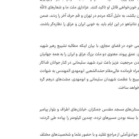
 خون‌خواهی قاتل او تاکید کنند. عزاداری ملت ما و شعارهای «الله
 بکشد، به دلیل آنکه مردم در تهران و قم حرف آخر را زدند، ضمن
اهو در این ایام باید به خوبی ایران و عراق را نظاره‌گر باشند،
 خود در فضای مجازی، با بیان اینکه مطالبه تشییع رهبر شهید
، عمق پیوند معنوی دو ملت بزرگ عراق و ایران را به همه جهانیان
ن مرجعیت عزیز باعث نبرد شهید سلیمانی در کنار جوانان فداکار
 همراه فرمانده عالی‌مقام حشدالشعبی ابومهدی المهندس به شهادت
د تشییع با عظمت شهیدان سلیمانی و ابومهدی، مشت‌های درهم گره
ر خواهد ساخت.
ستان‌های مسجد مقدس جمکران، خیابان‌های اطراف و بلوار پیامبر
ا بسته بودن مسیرهای تردد، چندین کیلومتر را پیاده طی کردند؛
الله جوادی‌آملی از مراجع تقلید و با حضور علما و شخصیت‌های مختلف