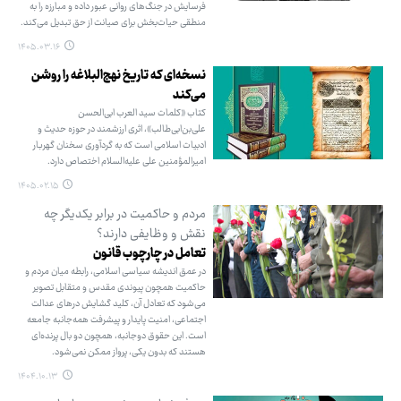
فرسایش در جنگ‌های روانی عبور داده و مبارزه را به
منطقی حیات‌بخش برای صیانت از حق تبدیل می‌کند.
۱۴۰۵.۰۳.۱۶
نسخه‌ای که تاریخ نهج‌البلاغه را روشن
می‌کند
کتاب «کلمات سید العرب ابی‌الحسن
علی‌بن‌ابی‌طالب»، اثری ارزشمند در حوزه حدیث و
ادبیات اسلامی است که به گردآوری سخنان گهربار
امیرالمؤمنین علی علیه‌السلام اختصاص دارد.
۱۴۰۵.۰۲.۱۵
مردم و حاکمیت در برابر یکدیگر چه
نقش و وظایفی دارند؟
تعامل در چارچوب قانون
در عمق اندیشه سیاسی اسلامی، رابطه میان مردم و
حاکمیت همچون پیوندی مقدس و متقابل تصویر
می‌شود که تعادل آن، کلید گشایش درهای عدالت
اجتماعی، امنیت پایدار و پیشرفت همه‌جانبه جامعه
است. این حقوق دوجانبه، همچون دو بال پرنده‌ای
هستند که بدون یکی، پرواز ممکن نمی‌شود.
۱۴۰۴.۱۰.۱۳