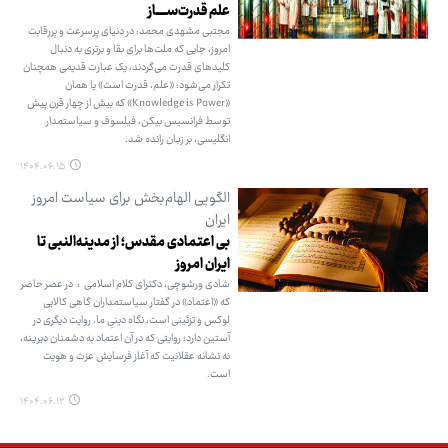
علم قدرت‌ســـــاز
مجتبی مشهدی محمد: در دنیای پرسرعت و پررقابت
امروز، جایی که ملت‌ها برای بقا و برتری به دنبال
کلیدهای قدرت می‌گردند، یک عبارت قدیمی همچنان
تکرار می‌شود: «علم، قدرت است» یا همان
«Knowledge is Power» که بیش از چهار قرن پیش
توسط فرانسیس بیکن، فیلسوف و سیاستمدار
انگلیسی، بر زبان رانده شد.
۱۴۰۴.۰۶.۱۵
الگویی الهام‌بخش برای سیاست امروز
ایران
بی اعتمادی مقدس؛ از مدینه‌النبی تا
ایران امروز
شادی ورشوچی، دکترای کلام اسلامی : در عصر حاضر
که «اعتماد» در گفتار سیاستمداران گاهی کالایی
لوکس و تزئینی است، نگاه دینیِ ما، روایت دیگری در
آستین دارد؛ روایتی که در آن اعتماد به دشمنان دیرینه،
نه نشانه‌ عقلانیت که آغاز فرسایش عزت و هویت
است.
۱۴۰۴.۰۶.۱۲