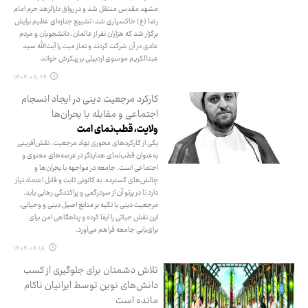
مشهد مقدس منتقل شد و در رواق دارالزهد حرم امام
رضا (ع) خاکسپاری شد؛ تشییع جنازه‌ای عظیم برایش
برگزار شد که هزاران نفر از عالمان، دانشجویان و مردم
عادی در آن شرکت کردند و نماز میت را آیت‌الله سید
عبدالکریم موسوی اردبیلی بر پیکرش خواند.
۱۴۰۴.۰۸.۲۶
کارکرد مرجعیت دینی در ایجاد انسجام
اجتماعی و مقابله با بحران‌ها
ولایت، قطب‌نمای امت
یکی از کارکردهای محوری نهاد مرجعیت، نقش‌آفرینی
به‌عنوان قطب‌نمای هدایتگر در عرصه‌های معنوی و
اجتماعی است. جامعه در مواجهه با بحران‌ها و
چالش‌های گسترده، به کانونی ثابت و قابل اعتماد نیاز
دارد تا در پرتو آن از سردرگمی و پراکندگی رهایی یابد.
مرجعیت دینی با تکیه بر منابع اصیل دینی و وحیانی،
این نقش حیاتی را ایفا کرده و پناهگاهی امن برای
برای‌یابی جامعه فراهم می‌آورد.
۱۴۰۴.۰۶.۱۸
تلاش دشمنان برای جلوگیری از کسب
دانش‌های نوین توسط ایرانیان ناکام
مانده است