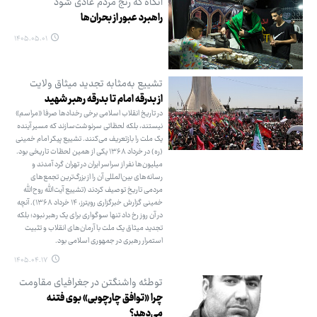
آنگاه که رنج مردم عادی شود
راهبرد عبور از بحران‌ها
۱۴۰۵.۰۵.۰۱
تشییع به‌مثابه تجدید میثاق ولایت
از بدرقه امام تا بدرقه رهبر شهید
در تاریخ انقلاب اسلامی برخی رخدادها صرفا «مراسم»
نیستند، بلکه لحظاتی سرنوشت‌سازند که مسیر آینده
یک ملت را بازتعریف می‌کنند. تشییع پیکر امام خمینی
(ره) در خرداد ۱۳۶۸ یکی از همین لحظات تاریخی بود.
میلیون‌ها نفر از سراسر ایران در تهران گرد آمدند و
رسانه‌های بین‌المللی آن را از بزرگ‌ترین تجمع‌های
مردمی تاریخ توصیف کردند (تشییع آیت‌الله روح‌الله
خمینی گزارش خبرگزاری رویترز، ۱۴ خرداد ۱۳۶۸). آنچه
در آن روز رخ داد تنها سوگواری برای یک رهبر نبود؛ بلکه
تجدید میثاق یک ملت با آرمان‌های انقلاب و تثبیت
استمرار رهبری در جمهوری اسلامی بود.
۱۴۰۵.۰۴.۱۷
توطئه واشنگتن در جغرافیای مقاومت
چرا «توافق چارچوبی» بوی فتنه
می‌دهد؟