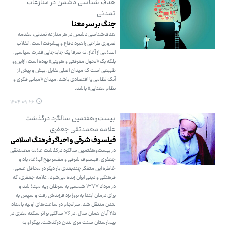
هدف شناسی دشمن در منازعات
تمدنی
جنگ بر سر معنا
هدف‌شناسی دشمن در هر منازعه‌ تمدنی، مقدمه
ضروری طراحی راهبرد دفاع و پیشرفت است. انقلاب
اسلامی از آغاز، نه صرفا یک جابه‌جایی قدرت سیاسی،
بلکه یک «تحول معرفتی و هویتی» بوده است؛ ازاین‌رو
طبیعی است که میدان اصلی تقابل، بیش و پیش از
آنکه نظامی یا اقتصادی باشد، میدان «مبانی فکری و
نظام معنایی» باشد.
۱۴۰۴.۰۹.۲۶
بیست‌وهفتمین سالگرد درگذشت
علامه محمدتقی جعفری
فیلسوف شرقی و احیاگر فرهنگ اسلامی
در بیست‌وهفتمین سالگرد درگذشت علامه محمدتقی
جعفری، فیلسوف شرقی و مفسر نهج‌البلاغه، یاد و
خاطره این متفکر چندبعدی بار دیگر در محافل علمی،
فرهنگی و دینی ایران زنده می‌شود. علامه جعفری، که
در مرداد ۱۳۷۷ شمسی به سرطان ریه مبتلا شد و
برای درمان ابتدا به نروژ نزد فرزندش رفت و سپس به
لندن منتقل شد، سرانجام در ساعت‌های اولیه بامداد
۲۵ آبان همان سال، در ۷۶ سالگی بر اثر سکته مغزی در
بیمارستان سنت مری لندن درگذشت. پیکر او به