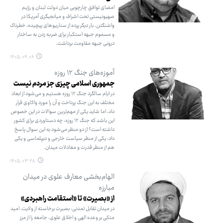
امضای توافق چارچوبی میان دولت لبنان و رژیم
صهیونیستی تحت اشراف و میانجیگری آمریکا در
واشنگتن، بار دیگر پرده از سناریوهای پیچیده، خطرناک
و مسموم جبهه استکبار برای ضربه زدن به ساختار
درونی جبهه مقاومت برداشت.
۱۴۰۵.۰۴.۰۶
آموزه‌های جنگ ۱۲ روزه
جمهوری اسلامی چیزی جز مردم نیست
در ایام سالگرد جنگ ۱۲ روزه هستیم و می‌شود از ابعاد
مختلف به این جنگ پرداخت و آن را مورد واکاوی قرار
داد، اما شاید یکی از مهم‌ترین سوالات در این خصوص
این باشد که جنگ ۱۲ روزه، چه دستاوردی برای کشور
داشته است؟ از دو منظر می‌شود به این سوال پاسخ
داد، یکی از منظر سیاست خارجی و دیپلماسی و یکی
هم از منظر قدرت و معادلات میدان.
۱۴۰۵.۰۳.۲۸
الهام‌بخشی معارف علوی در میدان
مبارزه
از «بصیرت» تا «استقامت راهبردی»
در میدان تقابل تمدنی، بصیرت برخاسته از ولایت، امید
متکی بر وعده الهی و اخلاق علوی، جامعه را از مرز