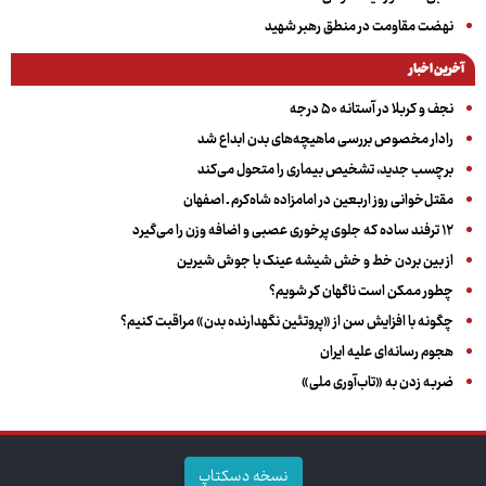
نهضت مقاومت در منطق رهبر شهید
آخرین اخبار
نجف و کربلا در آستانه ۵۰ درجه
رادار مخصوص بررسی ماهیچه‌های بدن ابداع شد
برچسب جدید، تشخیص بیماری را متحول می‌کند
مقتل‌خوانی روز اربعین در امامزاده شاه‌کرم ـ اصفهان
۱۲ ترفند ساده که جلوی پرخوری عصبی و اضافه ‌وزن را می‌گیرد
از بین بردن خط و خش شیشه عینک با جوش شیرین
چطور ممکن است ناگهان کر شویم؟
چگونه با افزایش سن از «پروتئین نگهدارنده بدن» مراقبت کنیم؟
هجوم رسانه‌ای علیه ایران
ضربه زدن به «تاب‌آوری ملی»
نسخه دسکتاپ