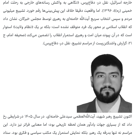
خارجه اسرائیل، نقل در: دفاع‌پرس، «نگاهی به واکنش رسانه‌های خارجی به رحلت امام
خمینی (ره)»، ۱۳۹۶). اما واقعیت دقیقا خلاف این پیش‌بینی‌ها رقم خورد. تشییع میلیونی
مردم و سپس انتخاب سریع آیت‌الله خامنه‌ای به رهبری توسط مجلس خبرگان، نشان داد
که انقلاب اسلامی بر محور یک فرد متوقف نشده است؛ بلکه بر یک «نظام ولایت» استوار
است که در آن پیوند میان امت و رهبری استمرار انقلاب را تضمین می‌کند (صحیفه امام، ج
۲۱؛ گزارش واشنگتن‌پست از مراسم تشییع، نقل در: دفاع‌پرس).
اکنون تشییع رهبر شهید، آیت‌الله‌العظمی سیدعلی خامنه‌ای، در سال ۱۴۰۵ در شرایطی رخ
داد که از بسیاری جهات یادآور همان لحظه تاریخی بود؛ اما معنایی فراتر نیز دارد. این
مراسم نه تنها بدرقه یک رهبر، بلکه نمایش استمرار یک مکتب سیاسی و فکری بود. ستاد