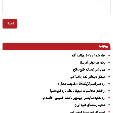
ارسال
پربازدید
جلد شماره ۶۰۷ روزنامه آگاه
پایان هـژمـونی آمریـکا
فروپاشی افسانه خلع‌سلاح
منطق دیدبانی تمدن اسلامی
از «صبر استراتژیک» تا «مقاومت فعال»
از خطای محاسبات آمریکا تا نظم تازه غرب آسیا
از «نظم» سایکس-پیکویی تا نظم خمینی-خامنه‌ای
هجوم رسانه‌ای علیه ایران
شبی که خاورمیانه عوض شد