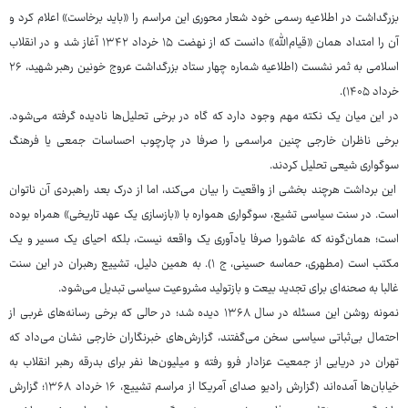
بزرگداشت در اطلاعیه رسمی خود شعار محوری این مراسم را «باید برخاست» اعلام کرد و
آن را امتداد همان «قیام‌الله» دانست که از نهضت ۱۵ خرداد ۱۳۴۲ آغاز شد و در انقلاب
اسلامی به ثمر نشست (اطلاعیه شماره چهار ستاد بزرگداشت عروج خونین رهبر شهید، ۲۶
خرداد ۱۴۰۵).
در این میان یک نکته مهم وجود دارد که گاه در برخی تحلیل‌ها نادیده گرفته می‌شود.
برخی ناظران خارجی چنین مراسمی را صرفا در چارچوب احساسات جمعی یا فرهنگ
سوگواری شیعی تحلیل کردند.
این برداشت هرچند بخشی از واقعیت را بیان می‌کند، اما از درک بعد راهبردی آن ناتوان
است. در سنت سیاسی تشیع، سوگواری همواره با «بازسازی یک عهد تاریخی» همراه بوده
است؛ همان‌گونه که عاشورا صرفا یادآوری یک واقعه نیست، بلکه احیای یک مسیر و یک
مکتب است (مطهری، حماسه حسینی، ج ۱). به همین دلیل، تشییع رهبران در این سنت
غالبا به صحنه‌ای برای تجدید بیعت و بازتولید مشروعیت سیاسی تبدیل می‌شود.
نمونه روشن این مسئله در سال ۱۳۶۸ دیده شد؛ در حالی که برخی رسانه‌های غربی از
احتمال بی‌ثباتی سیاسی سخن می‌گفتند، گزارش‌های خبرنگاران خارجی نشان می‌داد که
تهران در دریایی از جمعیت عزادار فرو رفته و میلیون‌ها نفر برای بدرقه رهبر انقلاب به
خیابان‌ها آمده‌اند (گزارش رادیو صدای آمریکا از مراسم تشییع، ۱۶ خرداد ۱۳۶۸؛ گزارش