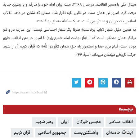
میثاق ملی با مسیر انقلابند. در سال ۱۳۶۸، ملت ایران امام خود را بدرقه و با رهبری جدید
بیعت کرد؛ امروز نیز همان سنت در قالبی تازه تکرار شد. سنتی که نشان می‌دهد انقلاب
اسلامی یک جریان زنده تاریخی است، نه یک حادثه متعلق به گذشته.
به همین دلیل شعار «باید برخاست» صرفا یک شعار احساسی نیست. این عبارت در واقع
بیانگر همان منطقی است که از آغاز نهضت امام خمینی(ره) تا امروز در متن انقلاب جاری
بوده است: قیام برای خدا و استمرار راه حق؛ همان «قوموا لله» که قرآن کریم آن را شرط
حرکت تاریخی مؤمنان می‌داند (سبأ: ۴۶).
برچسب‌ها
انقلاب اسلامی
مجلس خبرگان
ایران
رهبر شهید
آیت‌الله خامنه‌ای
واشنگتن‌پست
جمهوری اسلامی
قرآن کریم