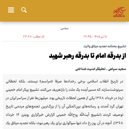
سیاسی
۱۷ تیر ۱۴۰۵ - ۲۲:۴۵
کد مطلب:
۲۳٬۶۱۰
تشییع به‌مثابه تجدید میثاق ولایت
از بدرقه امام تا بدرقه رهبر شهید
سعید سپاهی _ تحلیلگر امنیت شناختی
در تاریخ انقلاب اسلامی برخی رخدادها صرفا «مراسم» نیستند، بلکه لحظاتی
سرنوشت‌سازند که مسیر آینده یک ملت را بازتعریف می‌کنند. تشییع پیکر امام خمینی
(ره) در خرداد ۱۳۶۸ یکی از همین لحظات تاریخی بود. میلیون‌ها نفر از سراسر ایران در
تهران گرد آمدند و رسانه‌های بین‌المللی آن را از بزرگ‌ترین تجمع‌های مردمی تاریخ
توصیف کردند (تشییع آیت‌الله روح‌الله خمینی گزارش خبرگزاری رویترز، ۱۴ خرداد
۱۳۶۸). آنچه در آن روز رخ داد تنها سوگواری برای یک رهبر نبود؛ بلکه تجدید میثاق یک