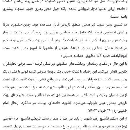
واشنگتن‌پست، نقل در: دفاع‌پرس). همین حضور گسترده در عمل پیام روشنی داشت:
«جامعه ایرانی نه‌تنها دچار فروپاشی نشده، بلکه حول محور رهبری جدید انسجام بیشتری
یافته است.»
در تشییع رهبر شهید نیز همین منطق تاریخی قابل مشاهده بود. چنین حضوری صرفا
واکنش احساسی نبود؛ بلکه حامل پیام سیاسی روشن بود. پیام آن این بود که ساختار
ولایت در جمهوری اسلامی نه‌تنها با شهادت یک رهبر فرو نمی‌ریزد، بلکه با خون او تحکیم
می‌شود؛ همان منطقی که در فرهنگ شیعی از عاشورا تا امروز تکرار شده است.
(نهج‌البلاغه، خطبه ۵۶؛ مطهری، حماسه حسینی)
با این حال در فضای رسانه‌ای برداشت‌های متفاوتی نیز شکل گرفته است. برخی تحلیلگران
خارجی تلاش می‌کنند این رخداد را نشانه «پایان یک دوره» معرفی کنند؛ گویی با فقدان یک
رهبر، مسیر انقلاب نیز به پایان می‌رسد. این تحلیل در واقع ناشی از درک نادرست از ماهیت
نظام سیاسی جمهوری اسلامی است. در این نظام، مشروعیت نه صرفا از شخص رهبر، بلکه
از پیوند میان ولایت و امت ناشی می‌شود؛ پیوندی که در لحظاتی مانند تشییع‌های بزرگ
تاریخی به‌طور عینی بازتولید می‌شود. (شهید خامنه‌ای، بیانات در سالگرد ارتحال امام
خمینی(ره)، ۱۴ خرداد ۱۴۰۳)
از این منظر، تشییع رهبر شهید را باید در امتداد همان سنت تاریخی تشییع امام خمینی
(ره) فهمید. هر دو رویداد در ظاهر مراسم وداع هستند، اما در حقیقت صحنه‌ای برای تجدید