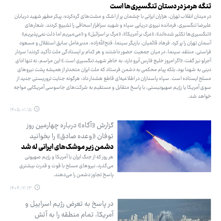
تنگه هرمز در دستان تنگسیری‌ها است
در میدان انقلاب تهران، هزاران ایرانی با چشمان پر از اشک و مشت‌های گره‌کرده، پیکر مطهر شهید دریابان
علیرضا تنگسیری، فرمانده نیروی دریایی سپاه و شهید سرافراز اسحاقی را تشییع کردند. شعارهای
«تنگسیری‌ها تکثیر شده‌اند»، «مرگ بر آمریکا»، «مرگ بر اسرائیل» و «می‌میریم اما ذلت نمی‌پذیریم»
آسمان تهران را پر کرد. فرهاد قائمیان، بازیگر سینما، فتح‌الله‌زاده، مدیرعامل سابق استقلال و مسعود
فراستی، منتقد سینما، در میان جمعیت حضور داشتند و هر کدام بر ایستادگی ملت تأکید کردند! سردار
آجرلو نیز گفت: «اگر امروز خلیج فارس آبرو دارد، به خاطر شهید تنگسیری است.» این مراسم، نه تنها ادای
دینی به شهدا بود، بلکه پیام محکمی به دشمن فرستاد که ملت ایران متحدتر از همیشه پشت نیروهای
مسلح ایستاده است. سپاه پاسداران در اطلاعیه‌ای قاطع هشدار داد: هرگونه جنایت تروریستی جدید از
سوی آمریکا یا رژیم صهیونیستی، با پاسخ متقابل و مستقیم به شرکت‌های جاسوسی آمریکایی مواجه
خواهد شد.
۱۴۰۵.۰۱.۱۵
گزارش «آگاه» درباره چهارمین روز
توفان «وعده صادق» را بخوانید
دشمن زیر موشک‌های ایرانی له شد
هر روز که از جنگ ایران با آمریکا و رژیم صهیونی
می‌گذرد، نیروهای مسلح با قوت و قدرت بیشتری
پاسخ تجاوز دشمن را می‌دهند.
۱۴۰۴.۱۲.۱۳
در پاسخ به تعرض رژیم اسراییل و
آمریکا، تمام منطقه را به آتش