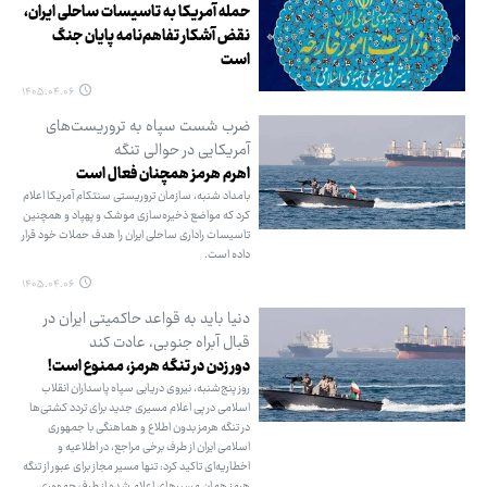
حمله آمریکا به تاسیسات ساحلی ایران،
نقض آشکار تفاهم‌نامه پایان جنگ
است
۱۴۰۵.۰۴.۰۶
ضرب شست سپاه به تروریست‌های
آمریکایی در حوالی تنگه
اهرم هرمز همچنان فعال است
بامداد شنبه، سازمان تروریستی سنتکام آمریکا اعلام
کرد که مواضع ذخیره‌سازی موشک و پهپاد و همچنین
تاسیسات راداری ساحلی ایران را هدف حملات خود قرار
داده است.
۱۴۰۵.۰۴.۰۶
دنیا باید به قواعد حاکمیتی ایران در
قبال آبراه جنوبی، عادت کند
دور زدن در تنگه هرمز، ممنوع است!
روز پنج‌شنبه، نیروی دریایی سپاه پاسداران انقلاب
اسلامی در پی اعلام مسیری جدید برای تردد کشتی‌ها
در تنگه هرمز بدون اطلاع و هماهنگی با جمهوری
اسلامی ایران از طرف برخی مراجع، در اطلاعیه و
اخطاریه‌ای تاکید کرد: تنها مسیر مجاز برای عبور از تنگه
هرمز همان مسیرهای اعلام شده از طرف جمهوری