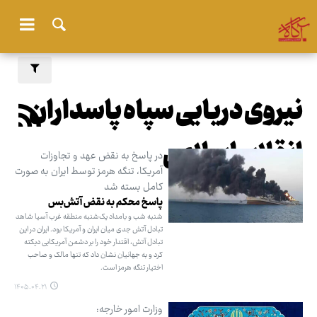
نیروی دریایی سپاه پاسداران
انقلاب اسلامی
در پاسخ به نقض عهد و تجاوزات
آمریکا، تنگه هرمز توسط ایران به صورت
کامل بسته شد
پاسخ محکم به نقض‌ آتش‌بس
شنبه شب و بامداد یک‌شنبه منطقه غرب آسیا شاهد
تبادل آتش جدی میان ایران و آمریکا بود. ایران در این
تبادل آتش، اقتدار خود را بر دشمن آمریکایی دیکته
کرد و به جهانیان نشان داد که تنها مالک و صاحب
اختیار تنگه هرمز است.
۱۴۰۵.۰۴.۲۱
وزارت امور خارجه: