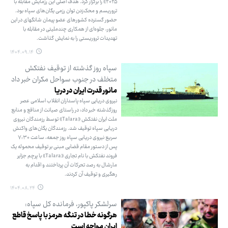
۲۰۲۵» را برگزار کرد. هدف اصلی این رزمایش مقابله با
تروریسم و محک‌زدن توان رزمی یگان‌های سپاه بود.
حضور گسترده کشورهای عضو پیمان شانگهای در این
مانور، جلوه‌ای از همکاری چندملیتی در مقابله با
تهدیدات تروریستی را به نمایش گذاشت.
۱۴۰۴.۰۹.۱۴
سپاه روز گذشته از توقیف نفتکش
متخلف در جنوب سواحل مکران خبر داد
مانور قدرت ایران در دریا
نیروی دریایی سپاه پاسداران انقلاب اسلامی عصر
روزگذشته خبر داد: در راستای صیانت از منافع و منابع
ملت ایران نفتکش «Talara» توسط رزمندگان نیروی
دریایی سپاه توقیف شد. رزمندگان یگان‌های واکنش
سریع نیروی دریایی سپاه روز جمعه، ساعت ۷:۳۰
پس از دستور مقام قضایی مبنی بر توقیف محموله یک
فروند نفتکش با نام تجاری «Talara» با پرچم جزایر
مارشال به رصد تحرکات آن پرداختند و اقدام به
رهگیری و توقیف آن کردند.
۱۴۰۴.۰۸.۲۴
سرلشکر پاکپور، فرمانده کل سپاه:
هرگونه خطا در تنگه هرمز با پاسخ قاطع
ایران مواجه است