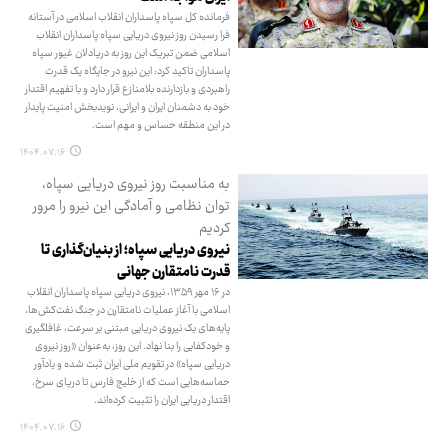
فرمانده کل سپاه پاسداران انقلاب اسلامی در آستانه
فرا رسیدن روز نیروی دریایی سپاه پاسداران انقلاب
اسلامی ضمن تبریک این روز به دریادلان غیور سپاه
پاسداران تاکید کرد: این نیرو در جایگاه یک قدرت
راهبردی و بازدارنده بلامنازع قرار دارد و با تفهیم اقتدار
خود به دشمنان ایران و ایرانی، نویدبخش امنیت پایدار
در این منطقه‌ حساس و مهم است.
۱۴۰۴.۰۷.۱۶
به مناسبت روز نیروی دریایی سپاه،
توان نظامی و آمادگی این نیرو را مرور
کردیم
نیروی دریایی سپاه؛ از بنیان‌گذاری تا
قدرت نامتقارن جهانی
در ۱۶ مهر ۱۳۵۹، نیروی دریایی سپاه پاسداران انقلاب
اسلامی با آغاز عملیات‌ نامتقارن در جنگ نفت‌کش‌ها،
پایه‌های یک نیروی دریایی مبتنی بر سرعت، غافلگیری
و خودکفایی را بنا نهاد. این روز، به‌عنوان «روز نیروی
دریایی سپاه» در تقویم ملی ایران ثبت شده و یادآور
حماسه‌هایی است که از خلیج فارس تا دریای سرخ،
اقتدار دریایی ایران را تثبیت کرده‌اند.
۱۴۰۴.۰۷.۱۶