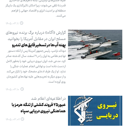
صرفا مسیرهای ترانزیتی، بلکه «اهرم‌های ساختاری
قدرت» تلقی می‌شوند؛ زیرا امکان تاثیرگذاری یک بازیگر
منطقه‌ای بر امنیت انرژی و اقتصاد جهانی را فراهم
می‌کنند.
۱۴۰۵.۰۳.۱۱
گزارش «آگاه» درباره برگ برنده نیروهای
مسلح ایران در مقابل آمریکا را بخوانید
پهنه آب‌ها در تسخیر قایق‌های تندرو
دونالد ترامپ، رئیس‌جمهور آمریکا پس از آنکه دستور
تهاجم نظامی به ایران را در ۹ اسفند سال گذشته صادر
کرد، مدعی شد: ایران نیروی دریایی خود را به‌طور کامل
از دست داده است و توانایی انجام عملیات جنگی را
ندارد. او از یک طرف ادعای مضحک خود را تکرار می‌کند
و از سوی دیگر به تحریم‌هایی علیه نهادهای کشورمان
روی آورده است.
۱۴۰۵.۰۳.۱۰
در اطلاعیه‌ای اعلام شد
عبور ۲۵ فروند کشتی از تنگه هرمز با
هماهنگی نیروی دریایی سپاه
۱۴۰۵.۰۳.۰۲