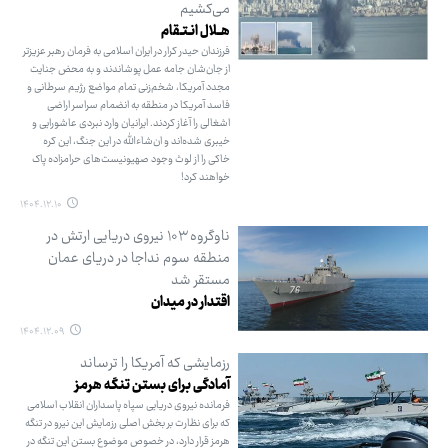
می‌کشیم
هــلال انـتـقام
فرزندان حیدر کرار در ایران اسلامی به فرمان رهبر عزیزتر
از جان‌شان جامه عمل پوشاندند و به محض جنایت
مجدد آمریکا، شخم‌زنی تمام مواضع رژیم سرطانی و
فاسد آمریکا در منطقه به انضمام سراسر اراضی
اشغالی را آغاز کردند. ایرانیان وارد نبردی عاشورایی و
خیبری شده‌اند و ان‌شاءالله در این جنگ، این کره
خاکی را از لوث وجود صهیونیست‌های حرامزاده پاک
خواهند کرد!
۱۴۰۴.۱۲.۱۰
ناوگروه ۱۰۳ نیروی دریایی ارتش در
منطقه سوم نداجا در دریای عمان
مستقر شد
اقتدار در میدان
۱۴۰۴.۱۲.۰۹
رزمایشی که آمریکا را ترساند
آمادگی برای بستن تنگه هرمز
فرمانده نیروی دریایی سپاه پاسداران انقلاب اسلامی
که برای نظارت بر بخش اصلی رزمایش این نیرو در تنگه
هرمز قرار دارد، در خصوص موضوع بستن این تنگه در