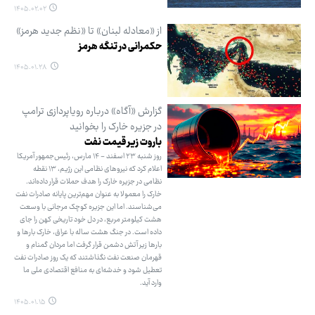
۱۴۰۵.۰۲.۰۲
از «معادله لبنان» تا «نظم جدید هرمز»
حکمرانی در تنگه هرمز
۱۴۰۵.۰۱.۲۸
گزارش «آگاه» درباره رویاپردازی ترامپ
در جزیره خارک را بخوانید
باروت زیر قیمت نفت
روز شنبه ۲۳ اسفند - ۱۴ مارس، رئیس‌جمهور آمریکا
اعلام کرد که نیروهای نظامی این رژیم، ۱۳ نقطه
نظامی در جزیره خارک را هدف حملات قرار داده‌اند.
خارک را معمولا به عنوان مهم‌ترین پایانه صادرات نفت
می‌شناسند. اما این جزیره کوچک مرجانی با وسعت
هشت کیلومتر مربع، در دل خود تاریخی کهن را جای
داده است. در جنگ هشت ساله با عراق، خارک بارها و
بارها زیر آتش دشمن قرار گرفت اما مردان گمنام و
قهرمان صنعت نفت نگذاشتند که یک روز صادرات نفت
تعطیل شود و خدشه‌ای به منافع اقتصادی ملی ما
وارد آید.
۱۴۰۵.۰۱.۱۵