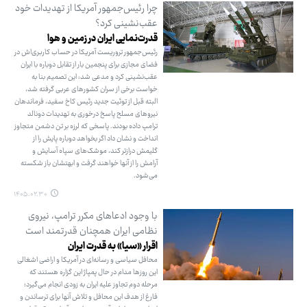
چرا رئیس‌جمهور آمریکا از تهدیدات خود
عقب‌نشینی کرد؟
قدرت‌نمایی ایران در زمین و هوا
رئیس‌جمهور تروریست آمریکا در حساب کاربری‌اش در
فضای مجازی برای پنجمین بار از تقابل دوباره با ایران
عقب‌نشینی کرد و مدعی شد: این تصمیم بنا به
خواست برخی از سران کشورهای عربی گرفته شد،
البته قبل از توئیت جدید رئیس کاخ سفید، فرماندهان
نیروهای مسلح پاسخ درخوری به تهدیدات دونالد
ترامپ داده بودند. پاسخی که لرزه بر تن دشمن متجاوز
انداخت و نشان داد اگر بخواهد دوباره پایش را از
گلیمش درازتر کند، موشک‌های سپاه آسایش و
آرامش را از آنها خواهند گرفت و ابهتشان باز شکسته
می‌شود.
۱۴۰۵.۰۲.۳۰
با وجود ادعاهای مکرر ترامپ، نیروی
نظامی ایران همچنان قدرتمند است
اقرار «سیا» به قدرت ایران
محافل سیاسی و رسانه‌ای در آمریکا و اراضی اشغالی
این روزها مدام در حال پمپاژ این گزاره هستند که
مرحله دوم تجاوز علیه ایران به زودی انجام می‌گیرد؛
فارغ از هدف این محافل و تلاش آنها برای ترساندن و