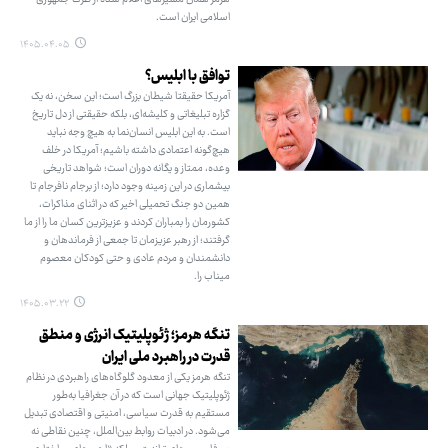
اسلامی ایران است.
۱۴۰۵.۰۴.۰۵
توافق با ابلیس؟
آمریکا حقیقتا شیطان بزرگ است؛ این سخن، نه یک
گزاره تبلیغاتی و کلیشه‌ای، بلکه حقیقتی از دل تاریخ
است. به این ابلیس انسان‌نما به هیچ وجه نباید
هیچ‌گونه اعتمادی داشته باشیم؛ آمریکا در خلف‌
وعده، ممتاز و یگانه دوران است؛ شواهد تاریخی
بیشماری در این زمینه وجود دارد؛ از برجام نافرجام تا
همین دو جنگ تحمیلی اخیر که در اثنای مذاکرات،
کشورمان را بمباران کردند و عزیزترین کسان ما را از ما
گرفتند؛ از رهبر عزیزمان تا جمعی از فرماندهان و
دانشمندان و مردم عادی و حتی کودکان معصوم
میناب را.
۱۴۰۵.۰۳.۲۲
تنگه هرمز؛ ژئوپلیتیک انرژی و منطق
قدرت در راهبرد ملی ایران
تنگه هرمز یکی از معدود گلوگاه‌های راهبردی در نظام
ژئوپلیتیک جهانی است که در آن جغرافیا به‌طور
مستقیم به قدرت سیاسی، امنیتی و اقتصادی تبدیل
می‌شود. در ادبیات روابط بین‌الملل، چنین نقاطی نه