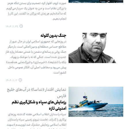
صورت لزوم، اظهار کرد: تصمیم برای بستن تنگه هرمز
با بزرگان نظام است و من به عنوان یک سرباز می‌گویم
که ما آماده‌ایم هر زمان که بزرگان ما گفتند، این کار را
انجام دهیم.
۱۴۰۴.۱۱.۲۹
جنگ بدون گلوله
در روزهایی که جمهوری اسلامی ایران در حال عبور از
مقاطع حساس منطقه‌ای و بین‌المللی است، بار دیگر
جنگ روانی و رسانه‌ای دشمن با شدتی معنادار وارد فاز
جدیدی شده است، جنگی که نه با موشک و پهپاد،
بلکه با «شایعه»، «خبرسازی» و «بزرگ‌نمایی هدفمند»
پیش می‌رود و مخاطب اصلی آن، افکار عمومی داخل
کشور است.
۱۴۰۴.۱۱.۱۲
نمایش اقتدار «نداسا» در آب‌های خلیج
فارس
رزمایش‌های سپاه و شکل‌گیری نظم
امنیتی تازه
سپاه پاسداران انقلاب اسلامی هفته گذشته روزهای
پرکاری را گذراند. نخست نیروی زمینی سپاه پاسداران
انقلاب اسلامی رزمایش مشترک ضد تروریسم «سهند