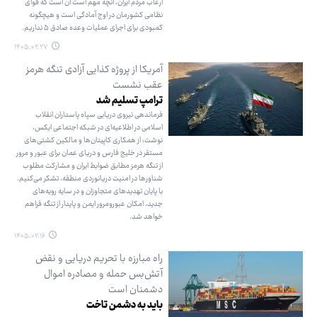
ارعاب مردم ایران، آنچه مهم است آن است که قوای
نظامی کشورمان در اوج آمادگی است و هیچگونه
کمبودی برای اجرای عملیات وعده صادق ۵ نداریم.
۱۴۰۵.۰۲.۲۷
آمریکا از پروژه کذایی آزادی تنگه هرمز
عقب نشست
ترامپ تسلیم شد
فرماندهی نیروی دریایی سپاه پاسداران انقلاب
اسلامی در اطلاعیه‌ای در شبکه اجتماعی ایکس،
نوشت: از همکاری کاپیتان‌ها و مالکین کشتی‌های
مستقر در خلیج فارس و دریای عمان برای عبور و مرور
از تنگه هرمز مطابق ضوابط ایران و مشارکت مطلوب
شناورها در امنیت دریانوردی منطقه، تشکر می‌کنیم.
با پایان تهدیدهای متجاوزان و در سایه رویه‌های
جدید، امکان عبورومرور ایمن و پایدار از تنگه فراهم
خواهد شد.
۱۴۰۵.۰۲.۱۶
راه مبارزه با تحریم دریایی و نقض
آتش‌بس حمله و مصادره اموال
دشمنان است
باید به دشمن تاخت