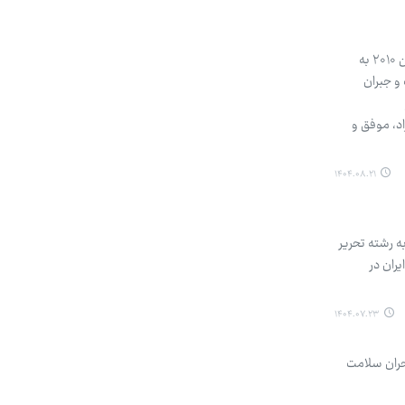
در جامعه‌ای که تورم، بیکاری و شکاف عمیق طبقاتی، زندگی واقعی را برای نسل Z (متولدین ۱۹۹۷ به بعد) و آلفا (متولدین ۲۰۱۰ به
 و جبران
د، موفق و
۱۴۰۴.۰۸.۲۱
ه رشته تحریر
ران در
۱۴۰۴.۰۷.۲۳
بحران سلامت