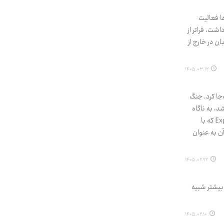
 از سال‌ها فعالیت
شت، فراتر از
ن در خارج از
۱۴۰۵.۰۳.۱۲
جا کرد. جنگ
د، به ناگاه
به عرصه‌ای جدید و غیرمنتظره، یعنی دنیای فانتزی آجرهای پلاستیکی لگو کوچ کرد. ویدیوهای تولید شده Explosive Media که با
ن به عنوان
۱۴۰۵.۰۲.۲۲
موسوم به «از یوتیوب بپرسید»(Ask YouTube) است که بیشتر شبیه
۱۴۰۵.۰۲.۱۰