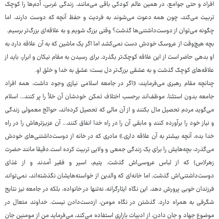
افراد و حتی جوامع، در همین عالم کودکی باقی می‌مانند. زندگی غربی، آدم‌ها را کوچک
تربیت می‌کند، چون همه دعوت می‌شوند به فردیت و حفظ آنچه که دوست دارند. اما
چگونه می‌توان از دوست‌داشتنی‌ها گذشت؟ وقتی بزرگ شویم و به علاقه‌ای بزرگ‌تر برسیم.
بچه هیچ‌وقت از عروسک خودش دست نمی‌کشد اما اگر یک ماشین که به آن علاقه دارد به
او بدهی حاضر است از این علاقه کوچک‌تر بگذرد. برای رسیدن به مقام نیکان و ابرار، باید از
علاقه‌های کوچک گذشت و به عشقی بزرگ‌تر دل بست؛ عشق به خدا و خلق او.
چنانچه مقام رهبری می‌فرمایند: «اگر در جامعه اسلامی نیازی وجود داشت، همه افراد
جامعه بدون استثنا، موظف‌اند برحسب اختلاف تمکن خودشان آن خلأ را پر کنند... اسلام
می‌گوید مردم تحصیل مال بکنند و از آن مالی که تحصیل کرده‌اند، حوائج معمولی زندگی
و نیاز خود را برآورده کنند و مابقی آن را در راه خدا انفاق کنند... آن عزیزترهاش را در راه
خدا بده، آنچه بیشتر به آن علاقه داری.» مادری که در خانه از دوست‌داشتنی‌های خودش
می‌گذرد، بچه‌هایش را برای یک زندگی جمعی و ولایی تربیت کرده است.دقیقا مانند حضرت
زهرا(س) که از لباس عروسی‌اش گذشت. یتیم، اسیر و فقیر آمدند و از غذای
دوست‌داشتنی‌اش گذشت. اما خانه‌ای که والدین از خواسته‌هایشان نگذشته‌اند، نمی‌تواند
فرزندان خوبی پرورش دهد. این نگاه ایثارگرانه، نه‌تنها در خانواده، بلکه در جامعه نیز نتایج
شگرفی به همراه دارد. گذشتن در نگاه مومن، ازدست‌دادن نیست. خداوند متعال در
موضوع جهاد و جان دادن، از ادبیات بازاری استفاده می‌کند، می‌فرماید من از مومنین جان