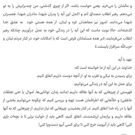
و مالشان را می‌خرم. یعنی حواست باشد، اگر از چیزی گذشتی، من چندبرابرش را به تو
می‌دهم. رهبر انقلاب مصداق اتم و اکمل این آیه را پدران شهدا، مادران شهدا، همسران
شهدا می‌دانند. امروز نیز مجاهدان غزه و لبنان، از همه هستی خود به عشق خدا
گذشته‌اند. حالا نوبت ماست که این آیه را در زندگی خود به عمل درآوریم. چنانکه رهبر
انقلاب می‌فرمایند: «بر همه مسلمانان فرض است که با امکانات خود در کنار مردم لبنان و
حزب‌الله سرافراز بایستند.»
عهد با آیه
خداوند در این آیه از ما خواسته است که:
برای رسیدن به نیکی و تقرب به او، از آنچه دوست داریم انفاق کنیم.
برای عمل به این آیه در زندگی می‌توانیم:
فهرستی از چیزهایی که به آنها علاقه داریم (مانند زمان، توانایی‌ها، اموال یا حتی تعلقات
عاطفی) و خلأهایی که اطرافمان هست تهیه و بررسی کنیم که چگونه می‌توانیم بخشی از
آنها را در راه خدا انفاق کنیم. در کنار بخشیدن چیزهایی که نیاز نداریم، از چیزهایی که به آنها
علاقه داریم و برایمان ارزشمندند، انفاق کنیم. گاهی باید از خوابت بزنی تا با بچه‌ات بازی
کنی! گاهی باید از آبرویت خرج کنی تا برای کسی آبرو دست‌وپا کنی!