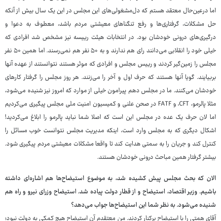
اما درعین‌حال معتقد هستم که دل‌مشغولی‌های این مجلس در این یک سال بیش از آنکه
حل مشکلات، گرفتاری‌ها و رفع تنگناهای معیشتی مردم باشد، معطوف به دعوا و
درگیری‌های درونی خودشان بود. در انتخابات هیئت رییسه نیز مشخص شد افرادی که
خیلی خود را انقلابی می‌دانند رای هم ندارند و به ۵۰ نفر هم نمی‌رسند. اما همین ۵۰ نفر
مجلس را زمین‌گیر کردند و رییس مجلس و افرادی که موثر هستند نتوانستند از عهده آنها
بربیایند. گویا آنها هستند که حرف اول و آخر را می‌زنند. هر روز مجلس را گرفتار کارهای
خودشان می‌کنند. ما در مجلس دهم پیرامون خیلی از موارد که امروز نیز شنیده می‌شود،
مثلا پالرمو، CFT، و FATF در صحن علنی و کمیسیون امنیت ملی مجلس پیگیری می‌کردیم
اما لان حرف یک عده در مجلس این است که اصلا شما نباید پالرمو را ابلاغ می‌کردید!
اشکال دیگری که به مجلس وارد است، اینکه مدیریت مجلس نتوانست خوب مسائل را
کنترل کند و جریان را به سمتی هدایت کند تا واقعا مشکلات معیشتی مردم پیگیری شود.
بیشتر گرفتار همین مباحث درونی خودشان هستند.
الان که بحث مجلس پیش کشیده شد، به موضوع استیضاح‌ها هم اشاره‌ای داشته
باشیم. وزیر اقتصاد، استیضاح و از قطار دولت پیاده شد. استیضاح وزرای نیرو و راه هم
شنیده می‌شود. به نظر شما این استیضاح‌ها جواب می‌دهد؟
آقای همتی را با استیضاح برکنار کردند. من معتقدم آن استیضاح هیچ کمکی به دولت نبود؛