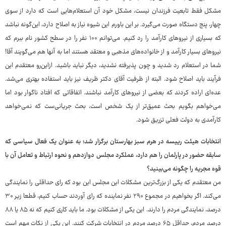
مشکل فقط تابعیت فرزندان نیست، مشکل خود آن استعلام‌هایی است که دارد از سوی
چهار، پنج دستگاه صورت می‌گیرد. بر این باورم این شیوه نیاز به اصلاح دارد، این‌گونه نباشد
که بسیاری از نیروهای کارآمد را رد کنیم. می‌توانم ۱۰۰ نفر را در سطح کشور نام ببرم که
نیروهای بسیار کارآمد و از خانواده‌های مذهبی و معتقد هستند اما به آنها هم می‌گویند آقا!
شما در استعلام رد شدید و چون پذیرفته نشدید، دیگر نباید باشید. ازاین‌رو معتقدم این
فرآیند باید اصلاح شود. البته از ظرفیت آقای دکتر ظریف نیز باید استفاده بهتری می‌شد.
عده‌ای اراده کردند که بعضی از نیروهای کارآمد نباشند. اتفاقاتی که افتاد ناگوار بود اما
می‌خواهم بگویم بحث عمیق‌تر از یک شخص است، بحث جریانی‌ست که نمی‌خواهد
کارآمدی به دولت فعلی تزریق شود.
انتخابات هیئت رییسه در هرم سبز بهارستان برگزار شد؛ به عنوان یک فعال سیاسی که
سابقه حضور در پارلمان را هم دارد، عملکرد مجلس دوازدهم و نحوه ارتباط و تعامل آن با
قوه مجریه را چگونه می‌بینید؟
من معتقدم که یکی از بزرگ‌ترین مشکلات این مجلس این بود که رای حداقلی را نمایندگی
می‌کند. اگر بخواهیم در مجموع ۲۹۰ نفر نماینده که رای آوردند حساب کنیم، قطعا زیر ۳۰
درصد، نمایندگی مردم را دارند. این یکی از مشکلات بود. ما باید کاری کنیم که نه ۸۵ یا ۸۸
درصد مردم، حداقل ۶۵ درصد مردم در انتخابات شرکت کنند. این یکی از نکات مهم است