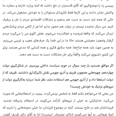
رییسی زد یا موضع‌گیری که آقای قاسمیان در حج داشت که البته وزارت خارجه و سفارت ما
واکنش نشان دادند و این کارها فقط فکروذکر مسئولان را به خودش مشغول می‌کند. در
حالی که همه باید دست به دست هم بدهیم و مشکلات اقتصادی مردم را حل و برطرف
کنیم. من دیگر نماینده نیستم در دولت هم حضور ندارم اما هر از گاهی مردم پیامک‌هایی
ارسال می‌کنند که واقعا شرمنده و خجالت‌زده می‌شوم. بغض گلوی من را می‌گیرد؛ مردم
گرفتار وضعیت معیشتی هستند حالا ما در این فضا یک حرف‌های عجیب و غریبی می‌زنیم.
به همین جهت باید همه جناح‌ها، همه سلایق فکری و همه کسایی که مدعی هستند برای
این کشور دلسوزی می‌کنند واقعاً برای حل مشکلات دست به دست هم دهند.
اگر موافق هستید باز چند سوال در حوزه سیاست داخلی بپرسیم. در شکل‌گیری دولت
چهاردهم، چهره‌هایی همچون ظریف و آذری جهرمی نقش تاثیرگذاری داشتند. ظریف که از
دولت استعفا داد و از آذری جهرمی هم استفاده نشد، نظر شما درباره به‌کارگیری دولت از
نیروهای نزدیک به خودش چیست؟
من بحثی که می‌خواهم بکنم فقط به شخص برنمی‌گردد. ببینید در استعلام‌هایی که صورت
می‌گیرد، خداوکیلی به خیلی از نیروهای کارآمد می‌گویند در استعلام پذیرفته نشدید.
فرزندانشان هم در خارج نیستند. البته در موضوع فرزندان، ما خیلی نمونه‌هایی را داریم که
اصلا هیچ‌کس به آنها نمی‌گویند «بالای چشمتان ابروست» اما به آقای دکتر ظریف گفتند.