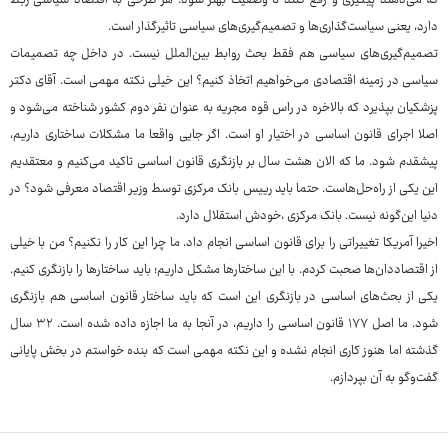
که می‌دهند پیگیری و رفع کنند تا وضعیت بهتر شود. هر طرحی به اقتصاد سیاسی ربط
دارد، یعنی سیاست‌گذاری‌ها و تصمیم‌گیری‌های سیاسی تاثیرگذار است.
تصمیم‌گیری‌های سیاسی هم فقط بحث روابط بین‌الملل نیست. در داخل چه تصمیمات
سیاسی در زمینه اقتصادی می‌خواهیم اتخاذ کنیم؟ این خیلی نکته مهمی است. آقای دکتر
پزشکیان بپذیرد که بالاخره در راس قوه مجریه به عنوان نفر دوم کشور شناخته می‌شود و
اصلا اجرای قانون اساسی در اختیار او است. اگر جایی واقعا ما مشکلات ساختاری داریم،
پیشقدم شود. ما که الان هشت سال بر بازنگری قانون اساسی تاکید می‌کنیم و معتقدیم
این یکی از راه‌حل‌هاست. حتما باید رییس بانک مرکزی توسط وزیر اقتصاد معرفی شود؟ در
دنیا این‌گونه نیست. بانک مرکزی ،خودش استقلال دارد.
اخیرا آمریکا تغییراتی را برای قانون اساسی انجام داد. ما چرا این کار را نکنیم؟ من با خیلی
از اقتصاددان‌ها صحبت کردم. با این ساختارها مشکل داریم؛ باید ساختارها را بازنگری کنیم.
یکی از بحث‌های اساسی در بازنگری این است که باید ساختار قانون اساسی هم بازنگری
شود. ما اصل ۱۷۷ قانون اساسی را داریم، در آنجا به ما اجازه داده شده است. ۳۲ سال
گذشته اما هنوز کاری انجام نشده و این نکته مهمی است که بنده خواستم در بخش پایانی
گفت‌وگو به آن بپردازم.