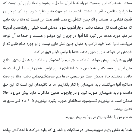
معتقد هستم که این وضعیت در رابطه با ایران حاصل می‌شود و اصلا باورم این نیست که
ما درگیری نظامی با آمریکا داشته باشیم. به دو جهت چنین نظری دارم. اولا آنها در جریان
قدرت نظامی ما هستند و اگر چنین اتفاقی رخ دهد فقط بحث این نیست که مثلا با یک جایی
که ممکن است کل منطقه باشد، دچار آشوب شود. ممکن است خیلی از پایگاه‌های آمریکا
در دنیا مورد هدف قرار گیرد لذا آنها در جریان این موضوع هستند و حتما به آن توجه
می‌کنند. ثانیا: اصلا خود ترامپ به دنبال چنین تنش‌هایی نیست و او چهره صلح‌طلبی که از
خودش می‌خواهد بروز و ظهور دهد، حتما با ترامپ قبلی فرق می‌کند.
ازاین‌رو شرایطی پیش خواهد آمد که ما بتوانیم با گفت‌وگو و مذاکره به شکل بهتری منافع
ملی ایران را حفظ کنیم، به همین جهت اعتقادی ندارم ترامپ همان ترامپ قبلی است، به
دلایل مختلف. حالا ممکن است در بعضی جاها هم سخت‌گیری‌هایی باشد، مثلا در بحث
مذاکره آنها می‌گفتند باید غنی‌سازی را کنار بگذاریم اما ما تاکیدمان این است که این حق
ماست و باید غنی‌سازی صورت گیرد و در چارچوب همین مذاکرات دارد پیش می‌رود. حالا
ممکن است ما بپذیریم کنسرسیوم منطقه‌ای صورت بگیرد. بپذیریم ۵-۶ ماه غنی‌سازی به
تعلیق بیفتد.
به نظر من با مذاکره بهتر می‌توانیم پیش برویم.
شما به نقش رژیم صهیونیستی در مذاکرات و فشاری که وارد می‌کند تا اهدافش پیاده