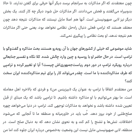
چون معتقدند که اگر مذاکرات به سرانجام برسد دیگر آنها حرفی برای گفتن ندارند. تا حالا
بدوبیراه می‌گفتند و فحش می‌دادند. اگر مذاکرات حل شود دیگر چه کار کنند. یک بخش
دیگر نیز لابی صهیونیستی است. آنها هم اصلا مایل نیستند که مذاکرات نتیجه دهد چون
معتقد هستند که ترامپ فعلی دنبال راه‌حل نظامی نخواهد بود، یعنی حتی اگر مذاکرات
هم نتیجه ندهد، او بحث نظامی را پیگیری نمی‌کند.
شاید موضوعی که خیلی از کشورهای جهان با آن روبه‌رو هستند بحث مذاکره و گفت‌وگو با
ترامپ است. در حال حاضر او با روسیه و چین وارد چالش شده. کلا نگاه و تفسیر جنابعالی
درباره رویکرد ترامپ در دور دوم ریاست‌جمهوری‌اش چیست؟ آیا او تغییر کرده و ترامپی
که طرف مذاکره‌کننده با ما است، چقدر می‌تواند کار را برای تیم مذاکره‌کننده ایران سخت
کند؟
من معتقدم اتفاقا با ترامپ به عنوان یک «بیزینس من» و فردی که بالاخره اهل معامله
است، ما بهتر می‌توانیم با او مذاکره داشته باشیم. تا ترامپی باشد که یک مبنای از قبل
تعیین شده داشته باشد و نخواهد به مذاکرات توجهی کند. ترامپ در دنیا می‌خواهد چهره
صلح‌طلبی از خود بروز دهد. خُب باید در خاورمیانه و منطقه ما تا آنجایی که می‌شود
اختلافات، تنش‌ها و تشنج را کم کند و به نحوی نشان دهد که به دنبال صلح است. در
منطقه، لابی صهیونیستی مایل نیست این وضعیت به‌خصوص درباره ایران جلوه کند اما من