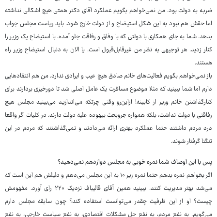
ضربه به دولت بود. من نمی‌خواهم بگویم عملکرد آقای دکتر همتی هیچ اشکالی نداشته
اما حقش هم نبود به این شکل استیضاح و از دولت خارج شود. باید ریاست مجلس جواب
بدهد. شما به جای همکاری با دولتی که با وفاق و رفاقت جلو آمده، با استیضاح یک وزیر را
کنار زدید. هر توجیهی به نظر من غیرقابل‌قبول است. یا الان به دنبال استیضاح وزیر راه
هستند.
باز نمی‌خواهم بگویم فعالیت‌های خانم صادق هیچ عیب و ایرادی ندارد. من هم انتقادهایی
دارم اما شما ببینید که مثلا موضوع مسافرت یک عامل اصلی شد تا دورخیزی بردارند برای
کنارگذاشتن خانم وزیر از کابینه! ازاین‌رو وقتی چرتکه می‌اندازید می‌بینید مجلس هیچ
رفاقتی با دولت نداشت، بلکه همواره جروبحث بیهوده علیه دولت دارند. در کلیات اگر واقعا
درد مردم داشتند حتما عملکرد بهتری ارائه می‌دادند و نمی‌گذاشتند که مردم در این
تنگنا گرفتار شوند.
پس با این اوصاف شما نمره خوبی به مجلس دوازدهم نمی‌دهید؟
اگر بخواهم نمره بدهم حتما نمره زیر ۱۰ به این مجلس می‌دهم و دلیلش هم این است که
می‌شد بهتر مدیریت کنند. ببینید همین آقای قالیباف نزدیک ۲۲۰ رای آورد. مفهومش
چیست؟ او از این ظرفیت چقدر می‌توانست استفاده کند؟ چون سابقه مجلس دارم
می‎‌گویم. به نفع مردم، به نفع حل مشکلات اقتصادی، به نفع سیاست خارجی، به نفع