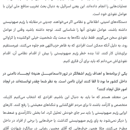
عملیات‌هایی را انجام داده‌اند. این یعنی اسرائیل به دنبال بحث تخریب منافع ملی ایران با
عوامل نفوذی خود است.
دستگاه‌های امنیتی، اطلاعاتی و نظامی اگر می‌خواهند جدیتی در مقابله با رژیم صهونیستی
داشته باشند، عوامل نفوذی آنها را شناسایی کنند. توجه داشته باشید وقتی از عوامل
نفوذی سخن می‌گویم، فقط نباید نگاه‌ها به سمت یک شخصیت خیلی اتوکشیده یا کراواتی
رود، به دلیل آنکه ممکن است افرادی که به ظاهر حزب‌اللهی هم جلوه می‌کنند، غیرمستقیم
برای‌شان کار کنند. لذا بنده خطر رژیم صهیونیستی را بیش از اقدام نظامی آن، اقدام
نفوذی‌اش می‌دانم که باید برای آن فکری کنیم.
یکی از برنامه‌ها و اهداف رژیم اشغالگر در ترور «اسماعیـــــــــل هنیه» ایجــــــــــاد ناامنی در
داخل کشور ما بود تا القا کنند ایران ناامن است. به نظر شما چقدر توانسته‌اند در ایجاد
امور خلل ایجاد کنند؟
من معتقد هستم که ما باید به دنبال این باشیم، افرادی که انتخاب می‌کنیم کاربلد،
متخصص و کارآمد باشند تا برای مردم افق‌گشایی و تنگناهای معیشتی را رفع کنند. کارهای
ایزایی رژیم صهیونیستی را باید سر جای خودش تحلیل کرد، اما بخش ناکارآمدی و ضعف‌ها
را دیگر نمی‌شود به پای رژیم صهیونیستی گذاشت. یا حرف‌هایی را برخی از افراد در داخل
مطرح می‌کنند، مثلا همین حرف‌هایی که آقای محسن رضایی در سالگرد شهادت آقای