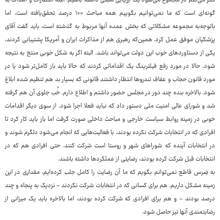
فکر می‌کنم در مجموع می‌شود یک ارزیابی مثبتی داشته باشیم. البته انتظارات و اهداف به
گونه‌ای است که ما نمی‌توانیم بگوییم همه مباحث ۱۰۰ درصد تحقق‌یافته است، اما
باتوجه‌به مجموعه مشکلاتی که بخش عمده آنها مربوط به گذشته است، باید گفت آقای
پزشکیان موفق عمل کرد. همین‌که رهبری هم از مذاکرات ایران و آمریکا پشتیبانی کردند،
یکی از دستاوردهای خوب این دولت می‌تواند باشد. البته اگر به شکل خوبی منتج به نتیجه
شود. حالا در مورد رفع فیلترینگ یک اقداماتی کردند که حالا باید باز کامل‌تر شود یا در
مورد قانون حجاب و عفاف تندروها انتظار داشتند قانونی که بسیار بد هم تنظیم شده ابلاغ
شود. بالاخره بنده چند دور در مجلس حضور داشتم و اطلاع دارم. خُب جلوی آن هم گرفته
شد و شورای عالی امنیت ملی دستور داد که نباید فعلا اجرا شود. از سوی دیگر اقدامات
خوبی در زمینه روابط سیاست خارجی و مباحث داخلی صورت گرفت اما باز باید کار کرد تا
افرادی که در انتخابات شرکت نکرده بودند، با فعالیت‌هایی که انجام می‌شود دلگرم شوند و
در انتخابات آینده که شوراهای شهر و روستا است شرکت کنند. حتی افرادی هم که در
انتخابات قبل شرکت کرده بودند، رضایتی از عملکردها داشته باشند.
به ضِرس قاطع نمی‌توانم بگویم که ما آن رضایت را کامل جلب کرده‌ایم، مقداری در این
زمینه مشکل داریم. هم برای کسانی که در انتخابات شرکت نکردند - نزدیک به پنجاه و چند
درصد بودند - و هم برای افرادی که شرکت کرده بودند، اما بالاخره باید یک میزانی از
رضایتمندی آنها نیز حاصل شود.