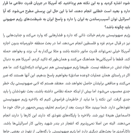
شود اشاره کردید و به این نکته هم پرداختید که آمریکا در جریان قدرت دفاعی ما قرار
دارد و بعید است خطایی انجام دهند، اما با این حال این پرسش مطرح می‌شود که آیا
اسرائیل توان آسیب‌رساندن به ایران را دارد و پاسخ ایران به شیطنت‌های رژیم صهیونی
باید چگونه باشد؟
رژیم صهیونیستی به‌رغم خباثت ذاتی که دارد و فشارهایی که وارد می‌کند و جنایت‌هایی را
نیز در قبال مردم غزه و فلسطین انجام می‌دهد، اما در بحث منطقه خاورمیانه بدون اجازه
آمریکا خیلی نمی‌تواند قدرت مانور داشته باشد و مثلا بی‌گدار به آب بزند و بخواهد حمله
کند. قطعا با آمریکایی‌ها هماهنگ می‌کنند و همان‌طور که تاکید کردم، آمریکا هم به دنبال
ایجاد تنش در منطقه نیست. طبیعتا رژیم صهیونیستی هم نمی‌تواند «یکه‌تازی» کند. ما هم
اگر در راستای همان عملیات «وعده صادق» بخواهیم پاسخ بدهیم، این آنها هستند که ضرر
می‌کنند و منافعی برایشان حاصل نخواهد شد. معتقد هستم که لابی صهیونیستی یک خطر
جدی محسوب می‌شود اما بیش از اینکه حمله نظامی داشته باشند، بحث نفوذشان را باید
جدی گرفت. این نکته را ما نباید از خاطرمان فراموش کنیم که بالاخره رژیم صهیونیستی
نفوذهایی دارد. شما ببینید مثلا درست بعد از مراسم تحلیف رییس‌جمهور در خاک خود ما
«اسماعیل هنیه» ترور شد. بالاخره با پایگاه‌های نفوذی که دارند این کارها را دارند انجام
می‌دهند. البته من اصلا نمی‌پذیرم که انفجار در بندر شهید رجایی کار اسرائیلی‌ها باشد.
ناکارآمدی ما بحث‌های دیگری دارد اما رژیم صهیونیستی با رگه‌هایی از نفوذ در بعضی جاها