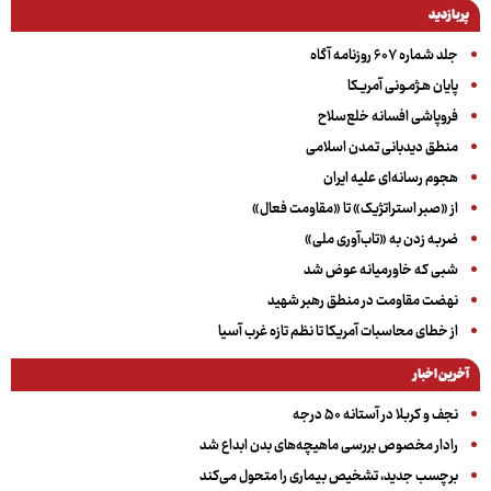
پربازدید
جلد شماره ۶۰۷ روزنامه آگاه
پایان هـژمـونی آمریـکا
فروپاشی افسانه خلع‌سلاح
منطق دیدبانی تمدن اسلامی
هجوم رسانه‌ای علیه ایران
از «صبر استراتژیک» تا «مقاومت فعال»
ضربه زدن به «تاب‌آوری ملی»
شبی که خاورمیانه عوض شد
نهضت مقاومت در منطق رهبر شهید
از خطای محاسبات آمریکا تا نظم تازه غرب آسیا
آخرین اخبار
نجف و کربلا در آستانه ۵۰ درجه
رادار مخصوص بررسی ماهیچه‌های بدن ابداع شد
برچسب جدید، تشخیص بیماری را متحول می‌کند