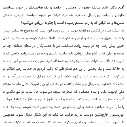
آقای دکتر! شما سابقه حضور در مجلس را دارید و یک صاحب‌نظر در حوزه سیاست
خارجی و روابط بین‌الملل هستید. عملکرد دولت در حوزه سیاست خارجی، کاهش
تنش‌ها و مذاکراتی که به راندِ ششم رسیده است را چگونه ارزیابی می‌کنید؟
به اعتقاد بنده بزرگ‌ترین موفقیت دولت در این زمینه این است که موضوع به شکلی پیش
رفت که رهبری نظام آمدند و از تیم مذاکره‌کننده کاملا حمایت کردند و مباحث به شکل
خوبی پیش رفت. چه در زمینه روابط مسالمت‌آمیز با همسایگان در سطح منطقه، چه در
زمینه روابطی که با کشورهای اروپایی باید داشته باشیم و چه در زمینه روابط خاصی که با
آمریکا (در قالب مذاکرات انجام می‌شود) تیم دستگاه دیپلماسی یک کارنامه موفقی از خود
به جا گذاشت و یک بخشی از این هم همان‌طور که تاکید کردیم به حمایت رهبر انقلاب بر
می‌گردد. اگر حمایت‌های ایشان نبود شاید این کارنامه موفق به دست نمی‌آمد و ما
مشکلات داشتیم. به‌هرحال تیم مذاکره‌کننده در مذاکره ایران و آمریکا نشان داد که منافع
ملی اولویت دارد و بنده معتقدم که منجر به نتیجه می‌شود، حالا شاید توافق دائمی با
آمریکا حاصل نشود اما این هم که بی‌نتیجه رها شود قبول ندارم. حداقل یک توافق موقتی
را ما با آمریکا خواهیم داشت و این به نظر من دستاورد خوبی است، به‌رغم اینکه یک عده
اپوزیسیون خارج‌نشین دوست ندارند فرآیند مذاکرات به این شکل دنبال شود، همچنین
افراطیون داخلی در مجلس و جاهای دیگر نیز هستند که به‌شدت مخالف مذاکرات هستند