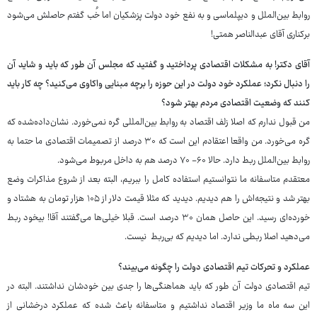
روابط بین‌الملل و دیپلماسی و به نفع خود دولت پزشکیان اما خُب گفتم حاصلش می‌شود
برکناری آقای عبدالناصر همتی!
آقای دکتر! به مشکلات اقتصادی پرداختید و گفتید که مجلس آن طور که باید و شاید آن
را دنبال نکرد؛ عملکرد خود دولت در این حوزه را برچه مبنایی واکاوی می‌کنید؟ چه کار باید
کنند که وضعیت اقتصادی مردم بهتر شود؟
من قبول ندارم که اصلا زلف اقتصاد به روابط بین‌المللی گره نمی‌خورد. نشان‌داده‌شده که
گره می‌خورد. من واقعا اعتقادم این است که ۳۰ درصد از تصمیمات اقتصادی ما حتما به
روابط بین‌الملل ربط دارد. حالا ۶۰- ۷۰ درصد هم به داخل مربوط می‌شود.
معتقدم متاسفانه ما نتوانستیم استفاده کامل را ببریم، البته بعد از شروع مذاکرات وضع
بهتر شد و نتیجه‌اش را هم دیدیم. دیدید که مثلا قیمت دلار از ۱۰۵ هزار تومان به هشتاد و
خورده‌ای رسید. این حاصل همان ۳۰ درصد است. قبلا خیلی‌ها می‌گفتند آقا! بیخود ربط
می‌دهید اصلا ربطی ندارد. اما دیدیم که بی‌ربط نیست.
عملکرد و تحرکات تیم اقتصادی دولت را چگونه می‌بیند؟
تیم اقتصادی دولت آن طور که باید هماهنگی‌ها را جدی بین خودشان نداشتند. البته در
این سه ماه ما وزیر اقتصاد نداشتیم و متاسفانه باعث شده که عملکرد درخشانی از