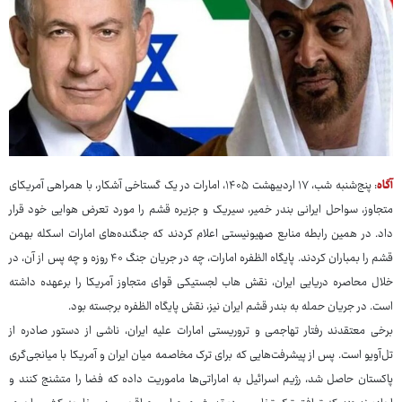
آگاه
: پنج‌شنبه شب، ۱۷ اردیبهشت ۱۴۰۵، امارات در یک گستاخی آشکار، با همراهی آمریکای
متجاوز، سواحل ایرانی بندر خمیر، سیریک و جزیره قشم را مورد تعرض هوایی خود قرار
داد. در همین رابطه منابع صهیونیستی اعلام کردند که جنگنده‌های امارات اسکله بهمن
قشم را بمباران کردند. پایگاه الظفره امارات، چه در جریان جنگ ۴۰ روزه و چه پس از آن، در
خلال محاصره دریایی ایران، نقش هاب لجستیکی قوای متجاوز آمریکا را برعهده داشته
است. در جریان حمله به بندر قشم ایران نیز، نقش پایگاه الظفره برجسته بود.
برخی معتقدند رفتار تهاجمی و تروریستی امارات علیه ایران، ناشی از دستور صادره از
تل‌آویو است. پس از پیشرفت‌هایی که برای ترک مخاصمه میان ایران و آمریکا با میانجی‌گری
پاکستان حاصل شد، رژیم اسرائیل به اماراتی‌ها ماموریت داده که فضا را متشنج کنند و