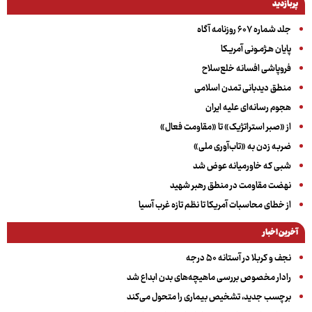
پربازدید
جلد شماره ۶۰۷ روزنامه آگاه
پایان هـژمـونی آمریـکا
فروپاشی افسانه خلع‌سلاح
منطق دیدبانی تمدن اسلامی
هجوم رسانه‌ای علیه ایران
از «صبر استراتژیک» تا «مقاومت فعال»
ضربه زدن به «تاب‌آوری ملی»
شبی که خاورمیانه عوض شد
نهضت مقاومت در منطق رهبر شهید
از خطای محاسبات آمریکا تا نظم تازه غرب آسیا
آخرین اخبار
نجف و کربلا در آستانه ۵۰ درجه
رادار مخصوص بررسی ماهیچه‌های بدن ابداع شد
برچسب جدید، تشخیص بیماری را متحول می‌کند