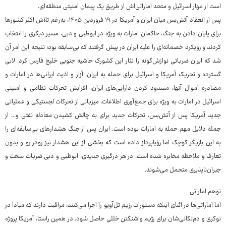
است از مهار اسرائیل و متحد اماراتی‌اش از طریق یک پیمان امنیتی منطقه‌ای.
پس از انعقاد آتش‌بس میان ایران و آمریکا در ۱۹ فروردین ۱۴۰۵، به‌رغم تلاش اکثر کشورها
برای پایان دادن به جنگ، حاکمان امارات به ویژه در ابوظبی و دبی، مسیر دیگری را انتخاب
کردند و رویکرد خصمانه‌ای را علیه ایران در پیش گرفتند که بی‌سابقه بود؛ نتیجه این امر آن
شد که ایران ضرباتی نوازش‌گونه را نثار این کشورک حاشیه جنوبی خلیج فارس کرد. لابی
گسترده و تحریک آمریکا و اسرائیل برای حمله به ایران، آزار و اذیت ایرانی‌ها در امارات و
مصادره اموال آنها، مسدود کردن دارایی‌های ایران، افزایش تحرکات نظامی و امنیتی
اسرائیل در امارات به ویژه برای جمع‌آوری اطلاعات، میزبانی از تحرکات لجستیکی و عملیاتی
جدید آمریکا پس از آتش‌بس، تحرکات جدید برای به چالش کشیدن معادله نفتی و... از
جمله دلایل مهم حمله به امارات بوده است. ایران پس از جنگ هشدارهای بی‌سابقه‌ای را
به این بازیگر کوچک اما رؤیاپرداز داده است که بخشی از این هشدار نیز رودر رو و بدون
تعارف و ملاحظه مخابره شده است. در هر درگیری جدیدی، ابوظبی و دبی ضربات سخت و
جبران‌ناپذیری متحمل می‌شوند.
توهم اماراتی
اما اماراتی‌ها در اثنای اینکه دستورات رژیم تل‌آویو را اجرا می‌کنند، مراقبت دارند که مبادا در
نوکری و دم‌تکانی‌شان برای رژیم واشنگتن خللی حاصل شود. در همین راستا، آمریکا پروژه