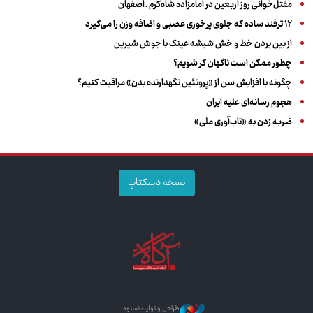
مقتل‌خوانی روز اربعین در امامزاده شاه‌کرم ـ اصفهان
۱۲ ترفند ساده که جلوی پرخوری عصبی و اضافه ‌وزن را می‌گیرد
از بین بردن خط و خش شیشه عینک با جوش شیرین
چطور ممکن است ناگهان کر شویم؟
چگونه با افزایش سن از «پروتئین نگهدارنده بدن» مراقبت کنیم؟
هجوم رسانه‌ای علیه ایران
ضربه زدن به «تاب‌آوری ملی»
نسخه دسکتاپ
طراحی و تولید: نستوه