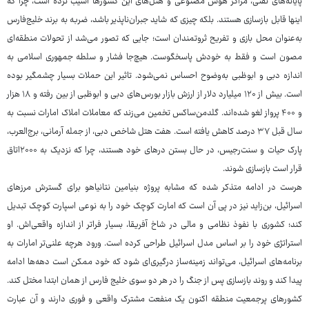
پایانه‌های نفتی، مراکز هوش مصنوعی و هتل‌های این کشورها آسیب نزده است، چرا که
اینها قابل بازسازی هستند. بلکه چیزی که شاید جبران‌ناپذیر باشد، ضربه به برند خلیج‌فارس
به‌عنوان محل بازی و تفریح ثروتمندان است؛ جایی که تصور می‌شد از تحولات منطقه‌ای
مصون است و فقط به خودش پاسخگوست. هیچ‌جا فشار و سلطه جمهوری اسلامی به
اندازه دبی و ابوظبی به‌وضوح احساس نمی‌شود. تاثیر این حملات بسیار چشمگیر بوده
است. بیش از ۱۲۰ میلیارد دلار از ارزش بازار بورس‌های دبی و ابوظبی از بین رفته و ۱۸ هزار
و ۴۰۰ پرواز لغو شده‌اند. گلدمن‌ساکس تخمین می‌زند که معاملات املاک امارات نسبت به
سال قبل ۳۷ درصد کاهش یافته است. هفت هتل شاخص دبی، از جمله آرمانی، برج‌العرب،
پارک حیات و سنت‌رجیس، در حال بستن درهای خود هستند، چرا که نزدیک به ۲۰۰۰‌اتاق
قرار است بازسازی شوند.
هرست در ادامه متذکر شده که مشابه پروژه بنیامین نتانیاهو برای گسترش مرزهای
اسرائیل، بن‌زاید نیز در پی آن است که امارت کوچک خود را به نوعی اسپارت کوچک تبدیل
کند؛ کشوری با نفوذ نظامی و مالی در شاخ آفریقا، بسیار فراتر از اندازه واقعی‌اش. او
استراتژی خود را بر اساس مدل اسرائیل طراحی کرده است. ورود هرچه علنی‌تر امارات به
برنامه‌های اسرائیل، می‌تواند زمینه‌ساز درگیری‌ای شود که خود ممکن است دهه‌ها ادامه
پیدا کند و روند بازسازی پس از جنگ را در هر دو سوی خلیج فارس از همان ابتدا مختل کند.
کشورهای پرجمعیت منطقه اکنون یک منفعت مشترک واقعی و فوری دارند و آن عبارت