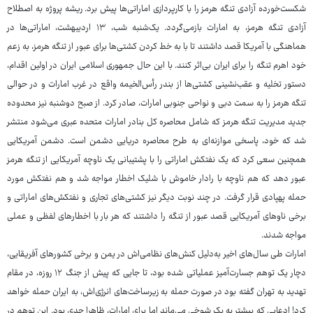
شکست‌خورده آزادی تنگه هرمز را با کارپردازی اماراتی‌ها پیش برد. ریشه پروژه به اصطلاح
آزادی تنگه هرمز، به امارات بازمی‌گردد. یک‌شنبه شب، ۱۳ اردیبهشت، اماراتی‌ها در
هماهنگی با آمریکا قصد داشتند تا با به خط کردن کشتی‌ها برای عبور از تنگه هرمز، به زعم
خود اهرم تنگه را برای ایران بی‌اثر کنند. با این حال جمهوری اسلامی ایران در اولین اقدام،
دستور تخلیه و عقب‌نشینی کشتی‌ها از بندر رأس‌الخیمه واقع در غرب امارات و در حوالی
تنگه هرمز را به سمت دبی و نواحی جنوبی امارات، صادر کرد. از صبح دوشنبه نیز محدوده
جدید مدیریت تنگه هرمز که شامل محاصره کل بنادر امارات متحده عبری می‌شود منتشر
شد که خود، پاسخی موازنه‌ای به طرح محاصره دریایی دشمن است. دشمن آمریکایی
همچنین سعی کرد که یک نفتکش اماراتی را با پشتیبانی یک ناوچه آمریکایی از تنگه هرمز
عبور دهد که هم ناوچه با رادار خاموش با شلیک اخطار مواجه شد و هم نفتکش مورد
حمله پهپادی قرار گرفت. در چند نوبت دیگر نیز کشتی‌های تجاری و نفتکش‌های اماراتی و
برخی ناوهای آمریکایی قصد عبور از تنگه را داشتند که هر بار با اخطارهای لفظی و عملی
مواجه شدند.
امارات طی سال‌های اخیر به‌دلیل کنش‌های نظامی‌اش در یمن و برخی کشورهای آفریقایی،
دچار یک توهم جسارت‌آمیز عملیاتی شده بود، تا جایی که پیش از جنگ ۱۲ روزه، در مقام
تهدید به تهران گفته بود در صورت حمله به زیرساخت‌های انرژی‌اش، به ایران حمله خواهد
کرد! ادعایی که بیشتر به یک شوخی می‌ماند اما برای امارات، ظاهرا جدی بود. این توهم در