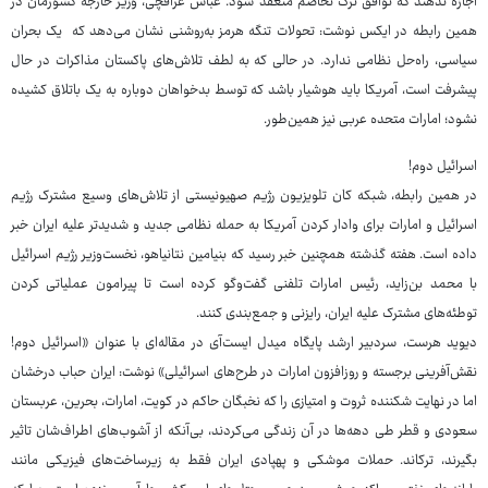
اجازه ندهند که توافق ترک تخاصم منعقد شود. عباس عراقچی، وزیر خارجه کشورمان در
همین رابطه در ایکس نوشت: تحولات تنگه هرمز به‌روشنی نشان می‌دهد که یک بحران
سیاسی، راه‌حل نظامی ندارد. در حالی که به لطف تلاش‌های پاکستان مذاکرات در حال
پیشرفت است، آمریکا باید هوشیار باشد که توسط بدخواهان دوباره به یک باتلاق کشیده
نشود؛ امارات متحده عربی نیز همین‌طور.
اسرائیل دوم!
در همین رابطه، شبکه کان تلویزیون رژیم صهیونیستی از تلاش‌های وسیع مشترک رژیم
اسرائیل و امارات برای وادار کردن آمریکا به حمله نظامی جدید و شدیدتر علیه ایران خبر
داده است. هفته گذشته همچنین خبر رسید که بنیامین نتانیاهو، نخست‌وزیر رژیم اسرائیل
با محمد بن‌زاید، رئیس امارات تلفنی گفت‌وگو کرده است تا پیرامون عملیاتی کردن
توطئه‌های مشترک علیه ایران، رایزنی و جمع‌بندی کنند.
دیوید هرست، سردبیر ارشد پایگاه میدل ایست‌آی در مقاله‌ای با عنوان «اسرائیل دوم!
نقش‌آفرینی برجسته و روزافزون امارات در طرح‌های اسرائیلی» نوشت: ایران حباب درخشان
اما در نهایت شکننده ثروت و امتیازی را که نخبگان حاکم در کویت، امارات، بحرین، عربستان
سعودی و قطر طی دهه‌ها در آن زندگی می‌کردند، بی‌آنکه از آشوب‌های اطراف‌شان تاثیر
بگیرند، ترکاند. حملات موشکی و پهپادی ایران فقط به زیرساخت‌های فیزیکی مانند