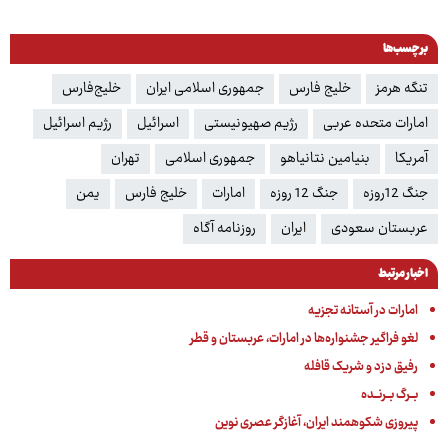
برچسب‌ها
تنگه هرمز
خلیج فارس‌
جمهوری اسلامی ایران
خلیج‌فارس
امارات متحده عربی
رژیم صهیونیستی
اسرائیل
رژیم اسرائیل
آمریکا
بنیامین نتانیاهو
جمهوری اسلامی
تهران
جنگ 12روزه
جنگ 12 روزه
امارات
خلیج فارس
یمن
عربستان سعودی
ایران
روزنامه آگاه
اخبار مرتبط
امارات در آستانه تجزیه
لغو فراگیر جشنواره‌ها در امارات، عربستان و قطر
رفیق دزد و شریک قافله
بــرگ‌ بــرنــده
پیروزی شکوهمند ایران، آغازگر عصری نوین