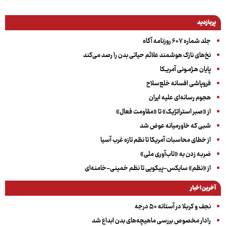
پربازدید
جلد شماره ۶۰۷ روزنامه آگاه
نخ‌های نازک هوشمند علائم حیاتی بدن را رصد می‌کند
پایان هـژمـونی آمریـکا
فروپاشی افسانه خلع‌سلاح
هجوم رسانه‌ای علیه ایران
از «صبر استراتژیک» تا «مقاومت فعال»
شبی که خاورمیانه عوض شد
از خطای محاسبات آمریکا تا نظم تازه غرب آسیا
ضربه زدن به «تاب‌آوری ملی»
از «نظم» سایکس-پیکویی تا نظم خمینی-خامنه‌ای
آخرین اخبار
نجف و کربلا در آستانه ۵۰ درجه
رادار مخصوص بررسی ماهیچه‌های بدن ابداع شد