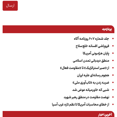
ارسال
پربازدید
جلد شماره ۶۰۷ روزنامه آگاه
فروپاشی افسانه خلع‌سلاح
پایان هـژمـونی آمریـکا
منطق دیدبانی تمدن اسلامی
از «صبر استراتژیک» تا «مقاومت فعال»
هجوم رسانه‌ای علیه ایران
ضربه زدن به «تاب‌آوری ملی»
شبی که خاورمیانه عوض شد
نهضت مقاومت در منطق رهبر شهید
از خطای محاسبات آمریکا تا نظم تازه غرب آسیا
آخرین اخبار