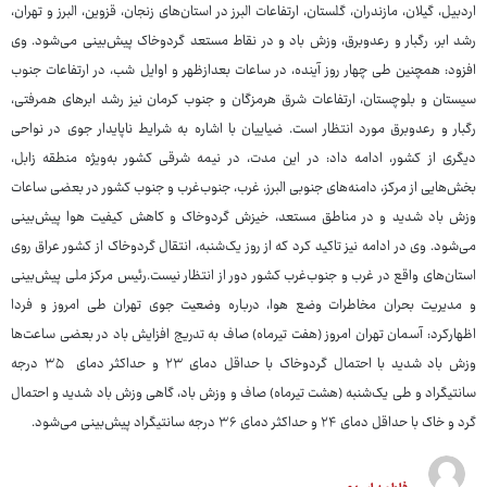
اردبیل، گیلان، مازندران، گلستان، ارتفاعات البرز در استان‌های زنجان، قزوین، البرز و تهران،
رشد ابر، رگبار و رعدوبرق، وزش باد و در نقاط مستعد گردوخاک پیش‌بینی می‌شود. وی
افزود: همچنین طی چهار روز آینده، در ساعات بعدازظهر و اوایل شب، در ارتفاعات جنوب
سیستان‌ و بلوچستان، ارتفاعات شرق هرمزگان و جنوب کرمان نیز رشد ابرهای همرفتی،
رگبار و رعدوبرق مورد انتظار است. ضیاییان با اشاره به شرایط ناپایدار جوی در نواحی
دیگری از کشور، ادامه داد: در این مدت، در نیمه شرقی کشور به‌ویژه منطقه زابل،
بخش‌هایی از مرکز، دامنه‌های جنوبی البرز، غرب، جنوب‌غرب و جنوب کشور در بعضی ساعات
وزش باد شدید و در مناطق مستعد، خیزش گردوخاک و کاهش کیفیت هوا پیش‌بینی
می‌شود. وی در ادامه نیز تاکید کرد که از روز یک‌شنبه، انتقال گردوخاک از کشور عراق روی
استان‌های واقع در غرب و جنوب‌غرب کشور دور از انتظار نیست.رئیس مرکز ملی پیش‌بینی
و مدیریت بحران مخاطرات وضع هوا، درباره وضعیت جوی تهران طی امروز و فردا
اظهارکرد: آسمان تهران امروز (هفت تیرماه) صاف به تدریج افزایش باد در بعضی ساعت‌ها
وزش باد شدید با احتمال گردوخاک با حداقل دمای ۲۳ و حداکثر دمای ۳۵ درجه
سانتیگراد و طی یک‌شنبه ‌(هشت تیرماه) صاف و وزش باد، گاهی وزش باد شدید و احتمال
گرد و خاک با حداقل دمای ۲۴ و حداکثر دمای ۳۶ درجه سانتیگراد پیش‌بینی می‌شود.