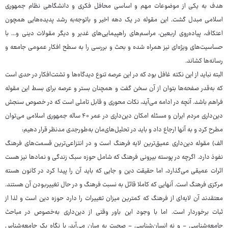
هدف به یکی از موضوعات مهم و اساسی محافل فکری و دانشگاهی نظام جمهوری
اسلامی مبدل گشت. این مقوله در یک دهه اخیر و باتوجه‌به رشد پدیده‌هایی همچون
اعتکاف، پیاده‌روی اربعین، مراسم‌های راهپیمایی‌های غدیر و دیگر مقولات دینی و... با
حساسیت‌های ویژه‌ای نیز همراه شده و بحث و بررسی را به سطح افکار عمومی جامعه و
رسانه‌ها کشاند.
البته نباید از این نکته غافل بود که در این عرصه تنوع دیدگاه‌ها و تشتت‌افکار در حدی است
که به‌قدر صفحه‌ها بتوان از آن سخن گفت و همچنان بستر و عرصه برای بسط این مقوله
فراهم باشد. آنچه در ادامه می‌آید، نکات محوری و قابل تاملی است که در خصوص سنجش
دین‌داری مردم ایران و مسئله امکان دین‌داری در عمر ۴۰ ساله جمهوری اسلامی می‌توان
مطرح کرد و به آنها ارجاع داد و باید در تحلیل‌های‌مان به‌طورجدی مدنظر قرار دهیم:
الف) مقوله دین‌داری عمیق‌ترین لایه فرهنگ است و در انتزاعی‌ترین قسمت‌های فرهنگ
نفوذ دارد. اگرچه در پوسته بیرونی فرهنگ که شامل حوزه سبک زندگی و نمادها نیز هست
اثرات عمیقی می‌گذارد، اما حقیقت دین و جایی که باید آن را پیدا کرد در کانون هسته
مرکزی فرهنگ است. آنهایی که کاملا قائل به نسبت فرهنگ و در حال تغییربودن آن هستند.
معتقدند آن لایه‌ای از فرهنگ که کمترین میزان تغییرات را دارد حوزه دین است و لذا از
ثبات برخوردار است. اما با وجود این باور وقتی از دین‌داری به‌خصوص در مباحث
جامعه‌شناسی - و نه انسان‌شناسی - صحبت به میان می‌آید، با نگاه یک جامعه‌شناس