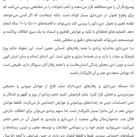
وسیع‌نگر آن را موردمطالعه قرار می‌دهند و اغلب تحولات را در مقاطعی بررسی می‌کنند که
برای وقوع تحول در دین‌داری بسیار کوتاه است. نکته اینجاست که اگر کسی می‌خواهد
نقشه تغییر و تحول دین‌داری را بررسی کند نمی‌تواند با فاصله‌های ۱۰-۱۵ یا ۲۰ ساله انجام
دهد. قضاوت‌های لحظه‌ای با تکیه بر عوارض ظاهری و استناد به یک سری اتفاقات پراکنده و
غیرمنسجم نمی‌تواند قضاوت‌های دقیق و مطلقی باشد.
ب) دین‌داری به‌اندازه زیادی با همه رفتارهای انسانی عجین است. این مقوله حکم روح
فرهنگ و حیات را دارد و در همه‌جا ساری و جاری است. این ادعای اسلام و سایر ادیان الهی
است و چون دین معنای زندگی انسان‌هاست و با همه رفتار آنان سروکار دارد، طبیعی است
که عوامل متعددی هم بر آن تاثیرگذار باشند.
لذا مسئله دین‌داری و رفتارهای دین‌دارانه نباید فارغ از عوامل بیرونی و محیطی
موردبررسی و تحلیل قرار گیرد. نباید فراموش کنیم حجم زیادی از بروز و ظهور و اشکال و
حتی احساسات دینی به رخدادهای پیرامونی و عوارض اجتماعی باز می‌گردد. قطعا عوامل
درونی هم در این ماجرا بسیار تاثیرگذار است اما سهم زیادی می‌توان برای اتفاقات خارجی
قائل شد. به‌عنوان‌مثال وقتی صحبت از دین‌داری و پایبندی به اصول آن در عصر حاضر
می‌کنید، نمی‌توانید چشم خود را بر سونامی اطلاعات و توسعه عجیب و غریب رسانه‌ها و
شبکه‌های اجتماعی ببندید. طبعا و قطعا فضای دین‌داری در چنین شرایطی با آنچه ۵۰ سال