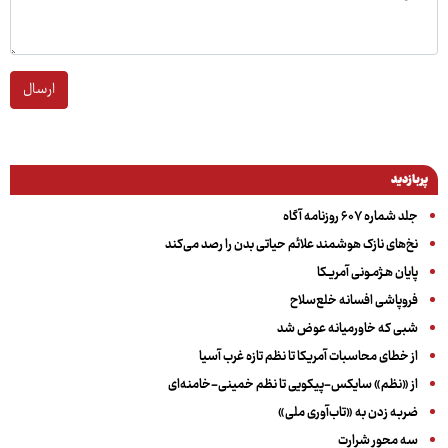
ارسال
پربازدید
جلد شماره ۶۰۷ روزنامه آگاه
نخ‌های نازک هوشمند علائم حیاتی بدن را رصد می‌کند
پایان هـژمـونی آمریـکا
فروپاشی افسانه خلع‌سلاح
شبی که خاورمیانه عوض شد
از خطای محاسبات آمریکا تا نظم تازه غرب آسیا
از «نظم» سایکس-پیکویی تا نظم خمینی-خامنه‌ای
ضربه زدن به «تاب‌آوری ملی»
سه‌ محور شرارت