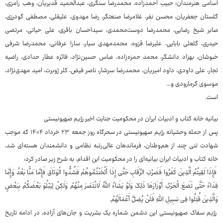
اسامی هنرمندان؛ حبیب احمدزاده، محمدرضا سنگری، عبدالحمید قدیریان، وهب رامزی،
گلستان جعفریان، محسن نفر، غلامرضا صنعتگر، رضا مهدوی، علیقلی، مصطفی گودرزی،
صابر شیخ رضایی، محمدرضا دوست‌محمدی، سیداحسان باقری، علی حیاتی، مرتضی
حیدری، گلعلی بابایی، علیرضا قزوه، محمدمهدی سیار، سارا عرفانی، محمدرضا شرفی
خبوشان، بهزاد دانشگر، محمد حمزه‌زاده، عباس حسین‌نژاد، فائزه عطار حدادی، راضیه
تجار، علی داودی، داود امیریان، محمدرضا سرشار، ناصر فیض، کلر ژوبرت، امید مهدی‌نژاد،
موسوی گرمارودی و...
است.
بیانیه خانه کتاب و ادبیات ایران در محکومیت جنایت اخیر رژیم صهیونیستی
پس از حمله وحشیانه رژیم صهیونیستی در سحرگاه روز جمعه ۲۳ خرداد ۱۴۰۴ که موجب
شهادت تنی چند از هم‌وطنان، فرماندهان عالی‌رتبه نظامی و دانشمندان هسته‌ای شد،
خانه کتاب و ادبیات ایران بیانیه‌ای را در محکومیت این اقدام، به شرح زیر صادر کرد:
فَإِذَا لَقِیتُمُ الَّذِینَ کَفَرُوا فَضَرْبَ الرِّقَابِ حَتَّی إِذَا أَثْخَنْتُمُوهُمْ فَشُدُّوا الْوَثَاقَ فَإِمَّا مَنًّا بَعْدُ وَإِمَّا
فِدَاءً حَتَّی تَضَعَ الْحَرْبُ أَوْزَارَهَا ذَلِکَ وَلَوْ یَشَاءُ اللَّهُ لَانْتَصَرَ مِنْهُمْ وَلَکِنْ لِیَبْلُوَ بَعْضَکُمْ بِبَعْضٍ
وَالَّذِینَ قُتِلُوا فِی سَبِیلِ اللَّهِ فَلَنْ یُضِلَّ أَعْمَالَهُمْ.
رژیم سفاک صهیونیستی این دشمن شماره یک بشریت و جان‌های آزاده، در ادامه تاریخ