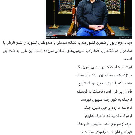
میلاد عرفان‌پور از شعرای کشور هم به نشانه همدلی با هم‌وطنان کشورمان شعر تازه‌ای با
مضمون موشک‌باران افتخارآمیز سرزمین‌های اشغالی سروده است؛ این غزل به شرح زیر
است:
آیینه صبح است همین مشرق خون‌رنگ
بر کژدم شب، سنگ بزن سنگ بزن سنگ
بشتاب که با شوق همین مرحله، تاریخ
قرن از پی قرن آمده فرسنگ به فرسنگ
از چنگ به خون رفته صهیون نهراسد
تا قافله ما زده بر حبل متین، چنگ
از مرگ مگویید که ما مرگ نداریم
حرف از دم تیغ آمده، ماییم و دلی تنگ
فریاد بر آنان که هم‌آغوش سکوت‌اند