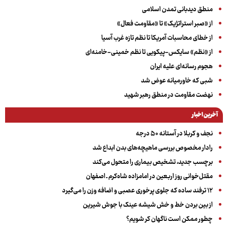
منطق دیدبانی تمدن اسلامی
از «صبر استراتژیک» تا «مقاومت فعال»
از خطای محاسبات آمریکا تا نظم تازه غرب آسیا
از «نظم» سایکس-پیکویی تا نظم خمینی-خامنه‌ای
هجوم رسانه‌ای علیه ایران
شبی که خاورمیانه عوض شد
نهضت مقاومت در منطق رهبر شهید
آخرین اخبار
نجف و کربلا در آستانه ۵۰ درجه
رادار مخصوص بررسی ماهیچه‌های بدن ابداع شد
برچسب جدید، تشخیص بیماری را متحول می‌کند
مقتل‌خوانی روز اربعین در امامزاده شاه‌کرم ـ اصفهان
۱۲ ترفند ساده که جلوی پرخوری عصبی و اضافه ‌وزن را می‌گیرد
از بین بردن خط و خش شیشه عینک با جوش شیرین
چطور ممکن است ناگهان کر شویم؟