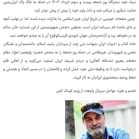
سیاه خود سحرگاه روز جمعه بیست و سوم خرداد ۱۴۰۴ در حمله به خاک پاک ایران‌زمین
جنایت دیگری را مرتکب شد و ذات پلید خود را بیش از پیش عیان کرد.
چنین صفحات خونینی در تاریخ ایران عزیز اسلامی ما به‌کرات دیده شده، اما در نهایت آنچه
بر جای مانده نام سربلند ایران است. به‌یقین دشمن صهیونیستی از این جسارت جان سالم
به در نخواهد برد و آزاده‌مردمان جهان نابودی قریب‌الوقوع آن را به چشم خواهند دید.
خانه کتاب و ادبیات ایران شهادت تنی چند از سرداران رشید اسلام، دانشمندان و نخبگان
علمی و شهروندان غیرنظامی در حمله روز جمعه را به محضر حضرت ولیعصر (عج)، مقام
معظم رهبری (مدظله العالی) و مردم شریف ایران تسلیت می‌گوید و از اهالی قلم
درخواست دارد تا به وظیفه ملی خود عمل کرده و قلمشان را در مسیر اتحاد و همدلی و
حفظ روحیه سلحشوری ایرانیان به کار گیرند.
خشم و نفرت عوامل سریال پایتخت از رژیم کودک‏ کش