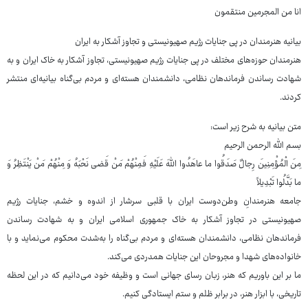
انا من المجرمین منتقمون
بیانیه هنرمندان در پی جنایات رژیم صهیونیستی و تجاوز آشکار به ایران
هنرمندان حوزه‌های مختلف در پی جنایات رژیم صهیونیستی، تجاوز آشکار به خاک ایران و به
شهادت رساندن فرماندهان نظامی، دانشمندان هسته‌ای و مردم بی‌گناه بیانیه‌ای منتشر
کردند.
متن بیانیه به شرح زیر است:
بسم الله الرحمن الرحیم
مِنَ الْمُؤْمِنِینَ رِجالٌ صَدَقُوا ما عاهَدُوا اللّهَ عَلَیْهِ فَمِنْهُمْ مَنْ قَضی نَحْبَهُ وَ مِنْهُمْ مَنْ یَنْتَظِرُ وَ
ما بَدَّلُوا تَبْدِیلاً
جامعه هنرمندانِ وطن‌دوست ایران با قلبی سرشار از اندوه و خشم، جنایات رژیم
صهیونیستی در تجاوز آشکار به خاک جمهوری اسلامی ایران و به شهادت رساندن
فرماندهان نظامی، دانشمندان هسته‌ای و مردم بی‌گناه را به‌شدت محکوم می‌نماید و با
خانواده‌های شهدا و مجروحان این جنایات همدردی می‌کند.
ما بر این باوریم که هنر، زبان رسای جهانی است و وظیفه خود می‌دانیم که در این لحظه
تاریخی، با ابزار هنر، در برابر ظلم و ستم ایستادگی کنیم.