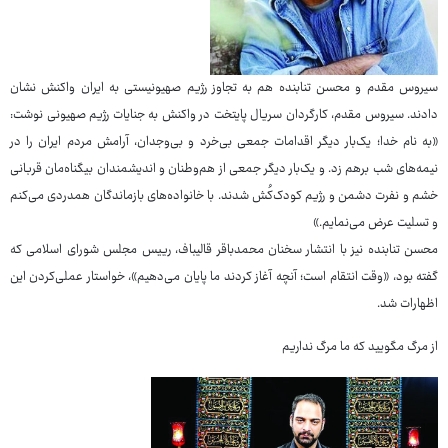
سیروس مقدم و محسن تنابنده هم به تجاوز رژیم صهیونیستی به ایران واکنش نشان
دادند. سیروس مقدم، کارگردان سریال پایتخت در واکنش به جنایات رژیم صهیونی نوشت:
«به نام خدا؛ یک‌بار دیگر اقدامات جمعی بی‌خرد و بی‌وجدان، آرامش مردم ایران را در
نیمه‌های شب برهم زد. و یک‌بار دیگر جمعی از هم‌وطنان و اندیشمندان بیگناه‌مان قربانی
خشم و نفرت دشمن و رژیم کودک‌کُش شدند. با خانواده‌های بازماندگان همدردی می‌کنم
و تسلیت عرض می‌نمایم.»
محسن تنابنده نیز با انتشار سخنان محمدباقر قالیباف، رییس مجلس شورای اسلامی که
گفته بود، «وقت انتقام است؛ آنچه آغاز کردند ما پایان می‌دهیم»، خواستار عملی‌کردن این
اظهارات شد.
از مرگ مگویید که ما مرگ نداریم