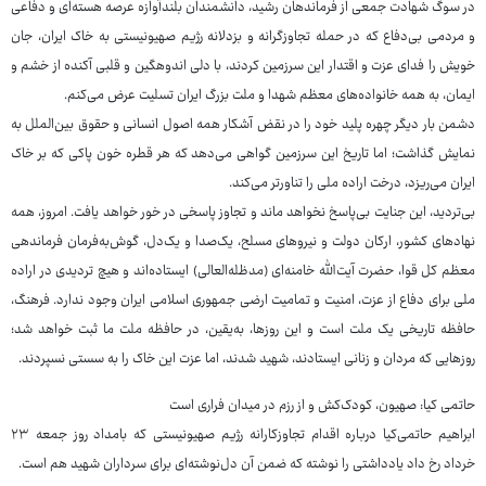
در سوگ شهادت جمعی از فرماندهان رشید، دانشمندان بلندآوازه‌ عرصه هسته‌ای و دفاعی
و مردمی بی‌دفاع که در حمله تجاوزگرانه و بزدلانه‌ رژیم صهیونیستی به خاک ایران، جان
خویش را فدای عزت و اقتدار این سرزمین کردند، با دلی اندوهگین و قلبی آکنده از خشم و
ایمان، به همه خانواده‌های معظم شهدا و ملت بزرگ ایران تسلیت عرض می‌کنم.
دشمن بار دیگر چهره پلید خود را در نقض آشکار همه اصول انسانی و حقوق بین‌الملل به
نمایش گذاشت؛ اما تاریخ این سرزمین گواهی می‌دهد که هر قطره خون پاکی که بر خاک
ایران می‌ریزد، درخت اراده ملی را تناورتر می‌کند.
بی‌تردید، این جنایت بی‌پاسخ نخواهد ماند و تجاوز پاسخی در خور خواهد یافت. امروز، همه
نهادهای کشور، ارکان دولت و نیروهای مسلح، یک‌صدا و یک‌دل، گوش‌به‌فرمان فرماندهی
معظم کل قوا، حضرت آیت‌الله خامنه‌ای (مدظله‌العالی) ایستاده‌اند و هیچ تردیدی در اراده
ملی برای دفاع از عزت، امنیت و تمامیت ارضی جمهوری اسلامی ایران وجود ندارد. فرهنگ،
حافظه تاریخی یک ملت است و این روزها، به‌یقین، در حافظه ملت ما ثبت خواهد شد؛
روزهایی که مردان و زنانی ایستادند، شهید شدند، اما عزت این خاک را به سستی نسپردند.
حاتمی‏ کیا: صهیون، کودک‌کش و از رزم در میدان فراری است
ابراهیم حاتمی‌کیا درباره اقدام تجاوزکارانه رژیم صهیونیستی که بامداد روز جمعه ۲۳
خرداد رخ داد یادداشتی را نوشته که ضمن آن دل‌نوشته‌ای برای سرداران شهید هم است.