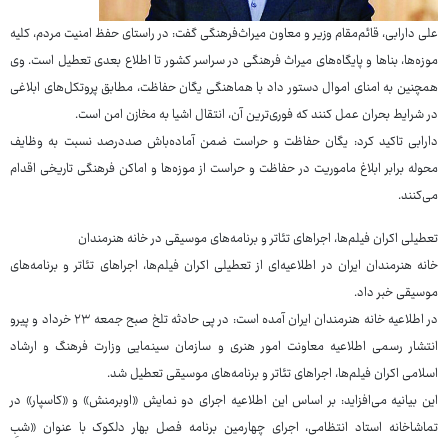
علی دارابی، قائم‌مقام وزیر و معاون میراث‌فرهنگی گفت: در راستای حفظ امنیت مردم، کلیه
موزه‌ها، بناها و پایگاه‌های میراث فرهنگی در سراسر کشور تا اطلاع بعدی تعطیل است. وی
همچنین به امنای اموال دستور داد با هماهنگی یگان حفاظت، مطابق پروتکل‌های ابلاغی
در شرایط بحران عمل کنند که فوری‌ترین آن، انتقال اشیا به مخازن امن است.
دارابی تاکید کرد: یگان حفاظت و حراست ضمن آماده‌باش صددرصد نسبت به وظایف
محوله برابر ابلاغ ماموریت در حفاظت و حراست از موزه‌ها و اماکن فرهنگی تاریخی اقدام
می‌کنند.
تعطیلی اکران فیلم‌ها، اجراهای تئاتر و برنامه‌های موسیقی در خانه هنرمندان
خانه هنرمندان ایران در اطلاعیه‌ای از تعطیلی اکران فیلم‌ها، اجراهای تئاتر و برنامه‌های
موسیقی خبر داد.
در اطلاعیه خانه هنرمندان ایران آمده است: در پی حادثه تلخ صبح جمعه ۲۳ خرداد و پیرو
انتشار رسمی اطلاعیه معاونت امور هنری و سازمان سینمایی وزارت فرهنگ و ارشاد
اسلامی اکران فیلم‌ها، اجراهای تئاتر و برنامه‌های موسیقی تعطیل شد.
این بیانیه می‌افزاید: بر اساس این اطلاعیه اجرای دو نمایش «اوبرمنش» و «کاسپار» در
تماشاخانه استاد انتظامی، اجرای چهارمین برنامه فصل بهار دلکوک با عنوان «شبِ