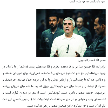
متن یادداشت به این شرح است:
بسم الله قاصم الجبارین
برادرانم؛ آقا حسین سلامی و آقا محمد باقری و آقا غلامعلی رشید که شما را با نامتان در
جبهه می‌شناختیم، جز شهادت هیچ درجه‌ای بر قامت شما نمی‌ارزید. برای شهیدان هسته‌ای
و دفاعی هم که با چشمانی باز و آرمانی روشن پا به این عرصه جهاد نهادند، جز تبریک و
حسرت از غیبتشان و غبطه برای من کوچک‌ترین چیزی ندارم. اما دلم برای عزیزان بی‌گناه
می‌سوزد. حریف صهیون نامرد است. کودک‌کش است. از رزم در میدان فراری است و
تخصصش رعب و هراس بر دل‌های سوخته است. اینک وقت دفاع از حریمِ قُدسیِ این خاکِ
پاکِ ایران است و جز ادب‌کردن این متجاوز صهیون راهی نمانده است.