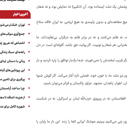
نهضت مقاومت در منط
 پشتش یک ملت ایستاده بود. آن «تکبیر» نه نمایش بود و نه شعار،
آخرین اخبار
 معاهده‌ای و بدون پایبندی به هیچ ارزشی، به ایرانِ فاقد سلاح
تهران خنک‌تر می‌شود
جمع‌آوری موکب‌های ار
، نه ظلم می‌کنند و نه در برابر ظلم به دیگران بی‌تفاوت‌اند. ما
اشتباهی که هر روز چن
خنرانی، هر شعار و توییت، اگر روایت حق باشد، گلوله‌ای است در دل
راهنمای سبک زندگی بر
 فریب لبخندش را نمی‌خورند. شما یک‌بار توافق را پاره کردید و بار
رباتی با دستان اره‌ای
این پروتئین‌های گیا
وز نیز ملت ما، با خون خود، فصلی تازه آغاز می‌کند. اگر گوش شنوا
پیگیری برای تامین من
صفهان، اهواز، زاهدان، مشهد، عراق، پاکستان و فراتر می‌توان شنید.
چرا ساخت آرامستان‌ه
از هزینه اضافه تا مع
 افغانستان، نه در پیروزی حزب‌الله لبنان بر اسرائیل، نه در شکست
شهریه کامل برای مدر
 چی می‌کنیم ببینیم موشک ایرانی کجا را زده. این بار ما پایان را