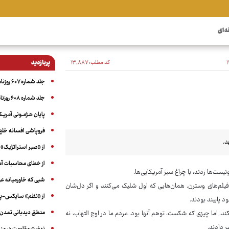
ه ای
کد مطلب:
۱۳٬۸۸۷
پربازدید
جلد شماره ۶۰۷ روزنامه آگاه
جلد شماره ۶۰۸ روزنامه آگاه
پایان هـژمـونی آمریـک
فروپاشی افسانه خلع
د.
از «صبر استراتژیک» 
از خطای محاسبات آمری
ست‌ها زدند، با چراغ سبز آمریکایی‌ها.
شبی که خاورمیانه 
فیلم‌های وسترن. همان‌هایی که اول شلیک می‌کنند و اگر دل‌شان
از «نظم» سایکس-پیک
 پایبند بودند.
منطق دیدبانی تمدن 
د. اما چیزی که شکست، توهم آنها بود. مردم ما در اوج التهاب، نه
 دادند.