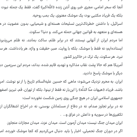
آنجا که سحر امامی، مجری خبر، روی آنتن زنده «الله‌اکبر» گفت، فقط یک جمله نبود؛
بلکه یک فریاد مکتبی بود؛ یک موشک معنوی، یک بمب روحیه.
اسرائیل، با داشتن خطرناک‌ترین تسلیحات هسته‌ای و شیمیایی، بدون عضویت در هیچ
هسته‌ای و متعهد به قوانین جهانی حمله می‌کند. و دنیا؟ سکوت.
اما مردم ایران از آنهایی نیستند که در برابر ظلم، ساکت بمانند. نه ظلم می‌پذیرند
ایستاده‌ایم؛ نه فقط با موشک، بلکه با روایت، صبر، حقیقت و واژه. هر یادداشت، هر س
نبرد. هر سکوت، یک ترک در خاکریز کشور.
آمریکا هم که حالا پشت نقاب مذاکره و تهدید قایم شده، بداند: مردم این سرزمین دیگر
دیگر با موشک پاسخ دادید.
ایران، به محرم نزدیک می‌شود؛ ماهی که حسین علیه‌السلام تاریخ را از نو نوشت. امر
باشد، فریاد «هیهات منّا الذلّه» را این‌بار نه فقط از نینوا، بلکه از تهران، قم، تبریز، ا
جمهوری اسلامی ایران در هیچ جنگی روی زمین شکست نخورده است؛
نه در برابر تجاوز صدام، نه در دفاع از مسلمانان بوسنی، نه در اخراج اشغالگران از
تکفیری‌ها در سوریه و داعش در عراق و... .
ایران میدان جنگ نیست؛ میدان آزمون است. میدان عزت. میدان مجازات متجاوز.
اگر در دوران جنگ تحمیلی، اخبار را باید دنبال می‌کردیم که کجا موشک خورده، امروز