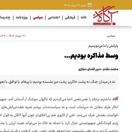
شنبه ۱۷ مرداد ۱۴۰۵
خانه
فرهنگی
اجتماعی
سیاسی
ویژه نامه
چندرسان
سیاسی
۳۱ خرداد ۱۴۰۴ - ۱۱:۳۷
پایانش را ما می‌نویسیم
وسط مذاکره بودیم...
محمد مقدم ـ دبیر فضای مجازی
نه در میدان جنگ، نه پشت خاکریز. پشت میز نشسته بودیم؛ با پیغام، با توافق، با تعه
آگاه
: داشتیم برجام را نفس‌نفس احیا می‌کردیم که ناگهان موشک از آسمان آمد. صهیونی
انگار طرف مقابل نه دیپلمات است و نه سیاست‌مدار؛ بیشتر شبیه هفت‌تیرکش‌های 
خواست، بعدش حرف می‌زنند. حتی از کابوی هم بی‌اخلاق‌تر؛ چون آنها لااقل به قول خود
رژیم کودک‌کش صهیونیستی خیال کرد با حمله به خاک ما می‌تواند هیبت ایران را بشکن
وحشت کردند و نه عقب نشستند؛ نمازجمعه رفتند، جشن غدیر گرفتند و فریاد لبیک سر