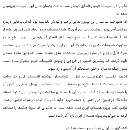
ماپ را در تاسیسات فردو رهاسازی کرده و سبب با خاک یکسان‌شدن این تاسیسات زیرزمینی
شده‌اند.
اما هنوز چند ساعت از این پیروزی‌نمایی ترامپ و تیمش نگذشته بود که تردیدهایی درباره
موفقیت‌آمیزبودن عملیات بامدادی آمریکا علیه تاسیسات فردو ایجاد شد. تصاویر اولیه از
اطراف تاسیسات هسته‌ای فردو، هیچ دود یا اثر انفجار قابل‌توجهی را روی سطح یا در
مجاورت تاسیسات نشان نمی‌داد؛ که این امر ارزیابی‌ها را تقویت می‌کرد که این حمله به
نفوذ قابل‌توجهی در سازه زیرزمینی مستحکم منجر نشده است. همچنین منابع رسمی
تایید کردند که بیشترین آسیب در خروجی و ورودی تاسیسات فردو متمرکز شده است،
بدون اینکه به سازه داخلی مستحکم آن آسیبی وارد شود.
نشریه انگلیسی اکونومیست به نقل از کارشناسان نوشت: تاسیسات فردو یک سایت
مستحکم است که فقط با سلاح‌های هسته‌ای یا دخالت مستقیم نیروهای زمینی می‌توان آن
را نابود کرد. تاسیسات فردو را نمی‌توان با بمب‌های سنگرشکن آمریکایی نابود کرد. استاد
دانشگاه جرج‌تاون، در واکنش به حمله آمریکا علیه تاسیسات فردو در شبکه ایکس نوشت:
ترامپ گفت پروژه هسته‌ای ایران تمام شده است اما عاقلانی که تاریخ جنگ‌ها را مطالعه
کرده‌اند می‌گویند پروژه هسته‌ای ایران تازه آغاز شده است.
افشاگری سی‌ان‌ان در خصوص حمله به فردو