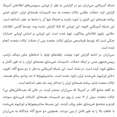
شبکه آمریکایی سی‌ان‌ان نیز در گزارشی به نقل از ارزیابی سرویس‌های اطلاعاتی آمریکا،
گزارش کرد: حملات نظامی ایالات متحده به سه تاسیسات هسته‌ای ایران، اجزای اصلی
برنامه هسته‌ای این کشور را نابود نکرده و احتمالا تنها آن را ماه‌ها به عقب انداخته است.
این شبکه آمریکایی افزود: این ارزیابی که قبلا گزارش نشده بود، توسط آژانس اطلاعات
دفاعی، بازوی اطلاعاتی پنتاگون، تهیه شده است. این ارزیابی بر اساس ارزیابی خسارات
جنگی است که توسط فرماندهی مرکزی ایالات متحده پس از حملات ایالات متحده انجام
شده است.
سی‌ان‌ان در ادامه گزارش خود نوشت: یافته‌های اولیه با ادعاهای مکرر دونالد ترامپ،
رییس‌جمهور مبنی بر اینکه حملات، تاسیسات غنی‌سازی هسته‌ای ایران را به طور کامل و
مطلق نابود کرده است، در تضاد است. این شبکه آمریکایی به نقل از دو منبع آگاه، افزود:
ذخایر اورانیوم غنی‌شده ایران نابود نشده است. سانتریفیوژها تا حد زیادی سالم هستند.
ایالات متحده شاید برنامه هسته‌ای ایران را حداکثر چند ماه عقب انداخته است.
به گفته منابع آگاه در آمریکا که سی‌ان‌ان منتشر کرده، در حالی که بمب‌افکن‌های بی۲
ایالات متحده، بیش از ۱۲ بمب را روی دو تاسیسات هسته‌ای، کارخانه غنی‌سازی سوخت
فردو و مجتمع غنی‌سازی نطنز، پرتاب کردند، این بمب‌ها سانتریفیوژها و اورانیوم غنی‌شده
با غلظت بالا را به طور کامل از بین نبردند. همچنین دو منبع آگاه جداگانه به سی‌ان‌ان