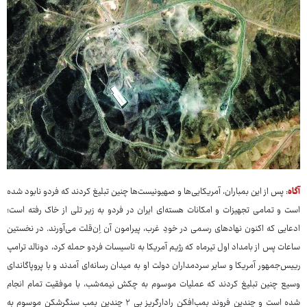
آگاه
: پس از این بمباران، آمریکایی‌ها و صهیونیست‌ها چنین تبلیغ کردند که فردو نابود شده
است و تمامی تجهیزات و امکانات هسته‌ای ایران در فردو به زیر تلی از خاک رفته است؛
ادعایی که اکنون نهادهای رسمی در خودِ غرب، پیرامون آن اِن‌قلت می‌آورند. در نخستین
ساعات پس از بامداد اول تیرماه که رژیم آمریکا به تاسیسات فردو حمله کرد، دونالد ترامپ
رییس‌جمهور آمریکا و سایر سردمداران دولت او به میدان رسانه‌ای آمدند و با پروپاگاندای
وسیع چنین تبلیغ کردند که عملیات موسوم به چکش نیمه‌شب، با موفقیت تمام انجام
شده است و چندین فروند بمب‌افکن رادارگریز بی ۲ چندین بمب سنگرشکن موسوم به