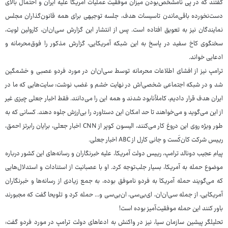
گفتند که در پی نامشخص‌بودن میزان موفقیت عملیات آمریکا علیه ایران و احتمال بالای
دست‌نخورده باقی‌ماندن تاسیسات هدف، جلسه توجیهی برای همه قانون‌گذاران مجلس
نمایندگان نیز به تعویق افتاده است. پس از انتشار این گزارش سی‌ان‌ان، کارولین لویت،
سخنگوی کاخ سفید در پاسخ به این شبکه آمریکایی، گزارش مذکور را فوق‌محرمانه و
ادعایی خواند.
ترامپ نیز از افشای اطلاعات محرمانه توسط سی‌ان‌ان در مورد فردو عصبی و خشمگین
شد و در شبکه اجتماعی شخصی‌اش در نهایت خشم و غضب نوشت: سایت‌هایی که ما در
ایران هدف قرار دادیم، کاملاًنابود شدند و همه این را می‌دانند. فقط اخبار جعلی چیزی غیر
از این می‌گوید و می‌خواهند تا حد امکان این دستاورد را بی‌ارزش جلوه دهند. کسانی که به
طور ویژه روی این دروغ کار می‌کنند، الیسون کوپر از CNN اخبار جعلی، برایان رابرتز احمق،
رییس شرکت کان‌کَست و جانی کارل از ABC اخبار جعلی.
پیام عجیب دونالد ترامپ، رییس دولت آمریکا، علیه خبرنگاران و رسانه‌های این کشور درباره
موضوع حمله به آمریکا، بسیار جلب‌توجه کرد. او با عصبانیت از استنادات و استدلال‌هایی
که می‌گویند حمله آمریکا به فردو ناموفق بوده، به جمع زیادی از رسانه‌ها و خبرنگاران
آمریکایی، از جمله سی‌ان‌ان، ای‌بی‌سی، ان‌بی‌سی و... حمله کرد و تلویحا گفت که مجبورند
باور کنند این حمله موفقیت‌آمیز بوده است!
تحلیلگر پیشین سازمان سیا، نیز در واکنش به ادعاهای دولت ترامپ در مورد فردو گفت: