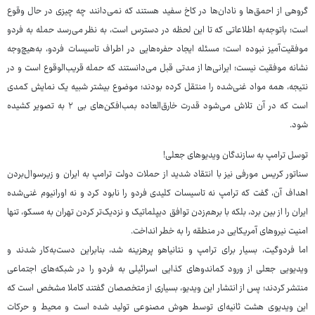
گروهی از احمق‌ها و نادان‌ها در کاخ سفید هستند که نمی‌دانند چه چیزی در حال وقوع
است؛ باتوجه‌به اطلاعاتی که تا این لحظه در دسترس است، به نظر می‌رسد حمله به فردو
موفقیت‌آمیز نبوده است؛ مسئله ایجاد حفره‌هایی در اطراف تاسیسات فردو، به‌هیچ‌وجه
نشانه موفقیت نیست؛ ایرانی‌ها از مدتی قبل می‌دانستند که حمله قریب‌الوقوع است و در
نتیجه، همه مواد غنی‌شده را منتقل کرده بودند؛ موضوع بیشتر شبیه یک نمایش کمدی
است که در آن تلاش می‌شود قدرت خارق‌العاده بمب‌افکن‌های بی ۲ به تصویر کشیده
شود.
توسل ترامپ به سازندگان ویدیوهای جعلی!
سناتور کریس مورفی نیز با انتقاد شدید از حملات دولت ترامپ به ایران و زیرسوال‌بردن
اهداف آن، گفت که ترامپ نه تاسیسات کلیدی فردو را نابود کرد و نه اورانیوم غنی‌شده
ایران را از بین برد، بلکه با برهم‌زدن توافق دیپلماتیک و نزدیک‌تر کردن تهران به مسکو، تنها
امنیت نیروهای آمریکایی در منطقه را به خطر انداخت.
اما فردوگیت، بسیار برای ترامپ و نتانیاهو پرهزینه شد، بنابراین دست‌به‌کار شدند و
ویدیویی جعلی از ورود کماندوهای کذایی اسرائیلی به فردو را در شبکه‌های اجتماعی
منتشر کردند؛ پس از انتشار این ویدیو، بسیاری از متخصصان گفتند کاملا مشخص است که
این ویدیوی هشت ثانیه‌ای توسط هوش مصنوعی تولید شده است و محیط و حرکات