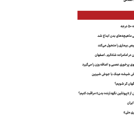
اسلامی
جه
ماهیچه‌های بدن ابداع شد
 بیماری را متحول می‌کند
 در امامزاده شاه‌کرم ـ اصفهان
خش شیشه عینک با جوش شیرین
هان کر شویم؟
از «پروتئین نگهدارنده بدن» مراقبت کنیم؟
یران
ری ملی»