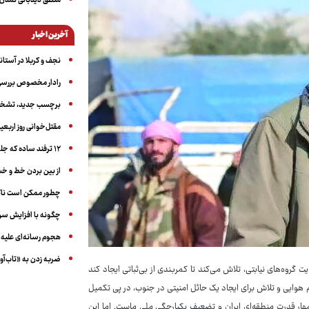
منطق دیدبانی تمدن 
آخرین اخبار
نجف و کربلا در آستانه ۵۰ در
رادار مخصوص بررسی 
برچسب جدید، تشخیص
مقتل‌خوانی روز اربعین
۱۲ ترفند ساده که جلوی پرخوری عصبی و اضافه ‌وزن را می‌گیرد
از بین بردن خط و 
چطور ممکن است ناگ
چگونه با افزایش سن 
هجوم رسانه‌ای علیه ا
ضربه زدن به «تاب‌آو
یت گروه‌های نیابتی، تلاش می‌کند تا کمربندی از بی‌ثباتی ایجاد کند
م هوایی و تلاش برای ایجاد یک حائل امنیتی در جنوب، در پی تکمیل
هار قدرت منطقه‌ای ایران و تضعیف یکپارچگی ملی ماست. اما این