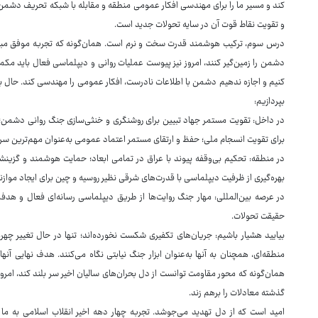
کند و مسیر ما را برای مهندسی افکار عمومی منطقه و مقابله با شبکه تحریف دشمن ه
و تقویت نقاط قوت آن در سایه تحولات جدید است.
درس سوم، ترکیب هوشمند قدرت سخت و نرم است. همان‌گونه که تجربه موفق مبارزه 
دشمن را زمین‌گیر کنند، امروز نیز پیوست عملیات روانی و دیپلماسی فعال باید مکمل
کنیم و اجازه ندهیم دشمن با اطلاعات نادرست، افکار عمومی را مهندسی کند. حال بیا
بپردازیم:
در داخل: تقویت مستمر جهاد تبیین برای روشنگری و خنثی‌سازی جنگ روانی دشمن
برای تقویت انسجام ملی؛ حفظ و ارتقای مستمر اعتماد عمومی به‌عنوان مهم‌ترین سرم
در منطقه: تحکیم بی‌وقفه پیوند با عراق در تمامی ابعاد؛ حمایت هوشمند و گزینش
بهره‌گیری از ظرفیت دیپلماسی با قدرت‌های شرقی نظیر روسیه و چین برای ایجاد موازن
در عرصه بین‌المللی: مهار جنگ روایت‌ها از طریق دیپلماسی رسانه‌ای فعال و هدف
حقیقت تحولات.
بیایید هشیار باشیم: جریان‌های تکفیری شکست نخورده‌اند؛ تنها در حال تغییر چه
منطقه‌ای، همچنان به آنها به‌عنوان ابزار جنگ نیابتی نگاه می‌کنند. هدف نهایی آنها،
همان‌گونه که محور مقاومت توانست از دل بحران‌های سالیان اخیر سر بلند کند، امروز ن
گذشته معادلات را برهم زند.
امید است که از دل تهدید می‌جوشد. تجربه چهار دهه اخیر انقلاب اسلامی به ما 