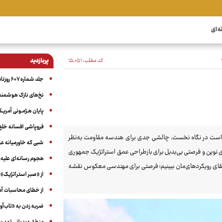
ه ای
کد مطلب:
۱۵٬۰۵۱
پربازدید
جلد شماره ۶۰۷ روزنامه آگاه
نخ‌های نازک هوشمند 
پایان هـژمـونی آمریـک
فروپاشی افسانه خلع
 صحنه این کشور در زمستان ۱۴۰۳، اگر چه ممکن است در نگاه نخست، چالشی جدی برای هندسه مقاومت به‌نظر
شبی که خاورمیانه 
های نوین و فرصتی بی‌بدیل برای بازطراحی عمق استراتژیک جمهوری
هجوم رسانه‌ای علیه ا
و ارتقای رویکردهای‌مان ببینیم؛ فرصتی برای مهندسی معکوس نقشه
از «صبر استراتژیک» 
از خطای محاسبات آمری
ضربه زدن به «تاب‌آو