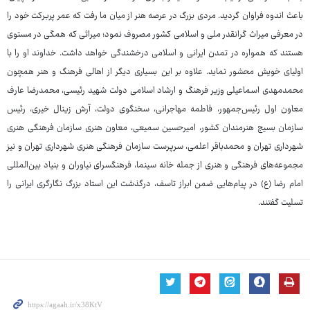
باعث اندوه فراوان گردید. مردی بزرگ در عرصه هنر از میان ما رفت که عمر پربرکت خود را
در معرفی میراث گرانقدر ملی و اسلامی کشور مصروف نمود؛ میراثی که همگی در مستوی
هستند که همواره در تمدن ایرانی و اسلامی درخشندگی خواهد داشت. خداوند او را با
اولیای خویش محشور نماید. علاوه بر این بسیاری دیگر از اهالی فرهنگ و هنر همچون
محمدمهدی اسماعیلی وزیر فرهنگ و ارشاد اسلامی دولت شهید رئیسی، محمدرضا عارف
معاون اول رئیس‌جمهور، فاطمه مهاجرانی، سخنگوی دولت، آرش زینال خیری، رئیس
سازمان بسیج هنرمندان کشور، امیرحسین سمیعی، معاون هنری سازمان فرهنگی هنری
شهرداری تهران و محمدباقر اعلمی، سرپرست سازمان فرهنگی هنری شهرداری تهران و نیز
مجموعه‌های فرهنگی و هنری از جمله خانه سینما، فرهنگسرای نیاوران و بنیاد بین‌المللی
امام رضا (ع) در پیام‌هایی ضمن ابراز تاسف، درگذشت این استاد بزرگ نگارگری ایرانی را
تسلیت گفتند.