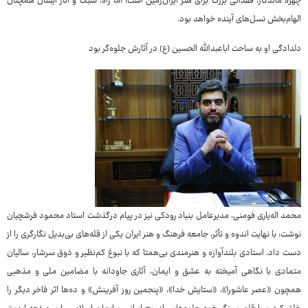
چهره ماندگار، فقدانی بزرگ برای هنر ایران‌زمین است؛ اما راه، سبک و آثار ایشان همچنان
الهام‌بخش نسل‌های آینده خواهد بود.
دلدادگی او به ساحت اباعبدالله الحسین (ع) در آثارش جلوه‌گر بود
محمد اله‌یاری فومنی، مدیرعامل بنیاد رودکی نیز در پیام درگذشت استاد محمود فرشچیان
نوشت: با نهایت اندوه و تأثر، جامعه فرهنگ و هنر ایران یکی از قله‌های بی‌بدیل نگارگری را از
دست داد. استادی بلندآوازه و هنرمندی بی‌همتا که با نبوغ کم‌نظیر و ذوق سرشار، سالیان
متمادی با نگاهی آمیخته به عشق و ایمان، آثاری جاودانه با مضامین ملی و مذهبی
همچون «عصر عاشورا»، «ستایش خدا»، «پنجمین روز آفرینش» و ده‌ها اثر فاخر دیگر را