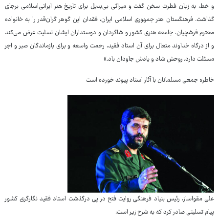
و خط، به زبان فطرت سخن گفت و میراثی بی‌بدیل برای تاریخ هنر ایرانی‌اسلامی برجای
گذاشت. فرهنگستان هنر جمهوری اسلامی ایران، فقدان این گوهر گران‌قدر را به خانواده
محترم فرشچیان، جامعه هنری کشور و شاگردان و دوستداران ایشان تسلیت عرض می‌کند
و از درگاه خداوند متعال برای آن استاد فقید، رحمت واسعه و برای بازماندگان صبر و اجر
مسئلت دارد. روحش شاد و یادش جاودان باد.»
خاطره جمعی مسلمانان با آثار استاد پیوند خورده است
علی مقواساز، رئیس بنیاد فرهنگی روایت فتح در پی درگذشت استاد فقید نگارگری کشور
پیام تسلیتی صادر کرد که به شرح زیر است: