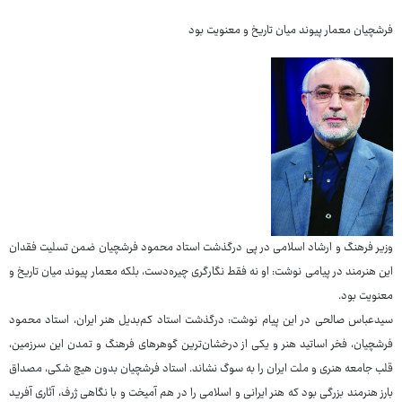
فرشچیان معمار پیوند میان تاریخ و معنویت بود
وزیر فرهنگ و ارشاد اسلامی در پی درگذشت استاد محمود فرشچیان ضمن تسلیت فقدان
این هنرمند در پیامی نوشت: او نه فقط نگارگری چیره‌دست، بلکه معمار پیوند میان تاریخ و
معنویت بود.
سیدعباس صالحی در این پیام نوشت: درگذشت استاد کم‌بدیل هنر ایران، استاد محمود
فرشچیان، فخر اساتید هنر و یکی از درخشان‌ترین گوهرهای فرهنگ و تمدن این سرزمین،
قلب جامعه هنری و ملت ایران را به سوگ نشاند. استاد فرشچیان بدون هیچ شکی، مصداق
بارز هنرمند بزرگی بود که هنر ایرانی و اسلامی را در هم آمیخت و با نگاهی ژرف، آثاری آفرید