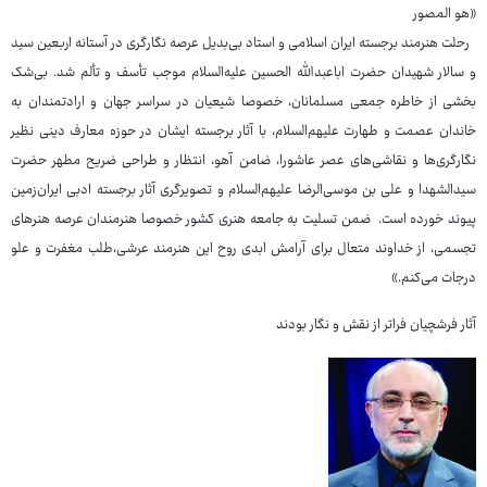
«هو المصور
رحلت هنرمند برجسته ایران اسلامی و استاد بی‌بدیل عرصه نگارگری در آستانه اربعین سید
و سالار شهیدان حضرت اباعبدالله الحسین علیه‌السلام موجب تأسف و تألم شد. بی‌شک
بخشی از خاطره جمعی مسلمانان، خصوصا شیعیان در سراسر جهان و ارادتمندان به
خاندان عصمت و طهارت علیهم‌السلام، با آثار برجسته ایشان در حوزه معارف دینی نظیر
نگارگری‌ها و نقاشی‌های عصر عاشورا، ضامن آهو، انتظار و طراحی ضریح مطهر حضرت
سیدالشهدا و علی بن موسی‌الرضا علیهم‌السلام و تصویرگری آثار برجسته ادبی ایران‌زمین
پیوند خورده است. ضمن تسلیت به جامعه هنری کشور خصوصا هنرمندان عرصه هنرهای
تجسمی، از خداوند متعال برای آرامش ابدی روح این هنرمند عرشی،طلب مغفرت و علو
درجات می‌کنم.»
آثار فرشچیان فراتر از نقش و نگار بودند