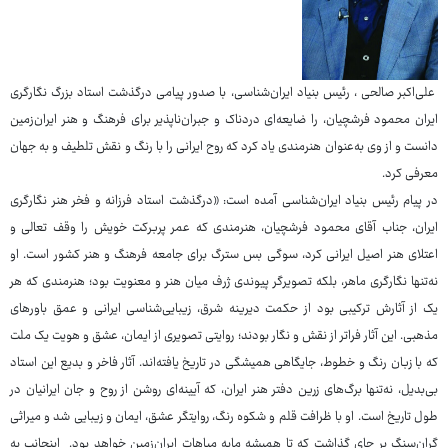
علی‌اکبر صالحی ، رئیس بنیاد ایران‌شناسی، با صدور پیامی درگذشت استاد بزرگ نگارگری
ایران محمود فرشچیان، را ضایعه‌ای دردناک و جبران‌ناپذیر برای فرهنگ و هنر ایران‌زمین
دانست و از وی به‌عنوان هنرمندی یاد کرد که روح ایرانی را با رنگ و نقش تلطیف و به جهان
معرفی کرد.
در پیام رئیس بنیاد ایران‌شناسی آمده است: «درگذشت استاد فرزانه و فخر هنر نگارگری
ایران، جناب آقای محمود فرشچیان، هنرمندی که عمر پربرکت خویش را وقف تعالی و
اعتلای هنر اصیل ایرانی کرد، سوگی بس سترگ برای جامعه فرهنگ و هنر کشور است. او
نه‌تنها نگارگری ماهر، بلکه تصویرگر پیوندی ژرف میان هنر و معنویت بود؛ هنرمندی که هر
یک از آثارش ترکیبی بود از حکمت دیرینه شرق، زیبایی‌شناسی ایرانی و عمق باورهای
مذهبی. این آثار فراتر از نقش و نگار بودند؛ روایتی تصویری از ایمان، عشق و هویت یک ملت
که با زبان رنگ و خطوط، جایگاهی همیشگی در تاریخ یافته‌اند. آثار فاخر و بدیع این استاد
بی‌بدیل، نه‌تنها برگ‌های زرین دفتر هنر ایران، که آیینه‌ای روشن از روح و جان ایرانیان در
طول تاریخ است. او با ظرافت قلم و شکوه رنگ، روایتگر عشق، ایمان و زیبایی شد و میراثی
گران‌سنگ بر جای گذاشت که تا همیشه مایه مباهات ایران‌زمین خواهد بود. اینجانب به