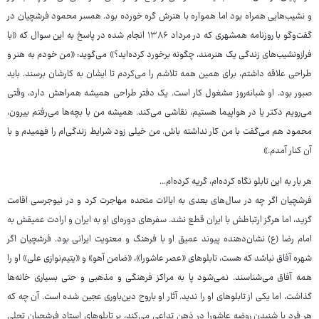
و نشیب‌هایی همراه بود اما همواره با هنرش گره خورده بود. همسر محمود فرشچیان در
گفت‌وگو با روزنامه همشهری که در مرداد ۱۳۸۶ انجام شده در پاسخ به این سوال که «با
فرازونشیب‌های زندگی یک هنرمند، چگونه برخورد کرده‌اید؟» می‌گوید: «من خودم به هنر و
طراحی علاقه داشتم، برای همین همه تلاشم را می‌کردم تا ایشان به کارشان برسند. باید
صبور بود. او شبانه‌روز مشغول کار است. یک دفتر طراحی همیشه همراهش دارد، وقتی
می‌رویم دکتر یا در هواپیما هستیم، نقاشی می‌کند. همیشه من با بچه‌ها می‌رفتم بیرون،
محمود هم می‌گفت با من کار نداشته باش. من خیلی زود شرایط زندگی‌ام را فهمیدم و با
آن کنار آمدم.»
هر بار به این تابلو نگاه کرده‌ام، گریه کرده‌ام...
فرشچیان اگر چه در سال‌های بعدی به ایالات متحده مهاجرت کرد و در نیوجرسی اقامت
گزید، اما هرگز ارتباطش با ایران قطع نشد. سفرهای دوره‌ای او به ایران و ارادت عمیقش به
امام رضا (ع) نشان‌دهنده پیوند عمیق او با فرهنگ و معنویت ایرانی بود. فرشچیان اگر
شهره آفاق نباشد که هست، تابلوهای «عصر عاشورا»، «ضامن آهو» و «یتیم‌نوازی علی» او را
همه آفاق می‌شناسند. نمی‌شود پا به مراکز فرهنگی و مذهبی و حتی بسیاری خانه‌ها
گذاشت، اما یکی از تابلوهای او را ندید. آثار او باروح دین‌باوری عجین شده است. آن چه که
هر فرد با شنیدن روضه عاشورا در ذهن تداعی می‌کند، بر تابلوهای استاد فرشچیان تجلی