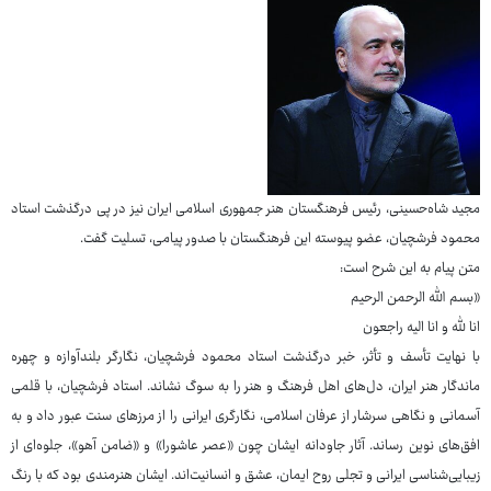
مجید شاه‌حسینی، رئیس فرهنگستان هنر جمهوری اسلامی ایران نیز در پی درگذشت استاد
محمود فرشچیان، عضو پیوسته این فرهنگستان با صدور پیامی، تسلیت گفت.
متن پیام به این شرح است:
«بسم الله الرحمن الرحیم
انا لله و انا الیه راجعون
با نهایت تأسف و تأثر، خبر درگذشت استاد محمود فرشچیان، نگارگر بلندآوازه و چهره
ماندگار هنر ایران، دل‌های اهل فرهنگ و هنر را به سوگ نشاند. استاد فرشچیان، با قلمی
آسمانی و نگاهی سرشار از عرفان اسلامی، نگارگری ایرانی را از مرزهای سنت عبور داد و به
افق‌های نوین رساند. آثار جاودانه ایشان چون «عصر عاشورا» و «ضامن آهو»، جلوه‌ای از
زیبایی‌شناسی ایرانی و تجلی روح ایمان، عشق و انسانیت‌اند. ایشان هنرمندی بود که با رنگ