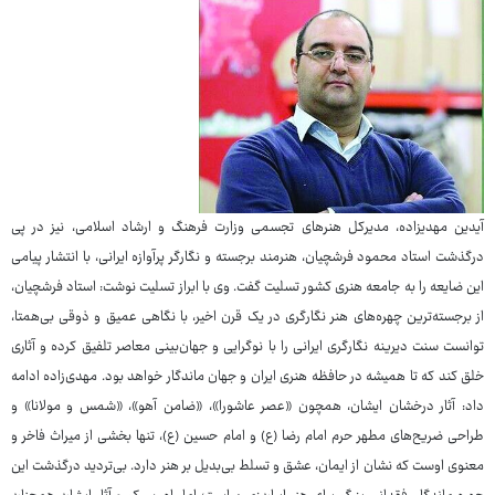
آیدین مهدیزاده، مدیرکل هنرهای تجسمی وزارت فرهنگ و ارشاد اسلامی، نیز در پی
درگذشت استاد محمود فرشچیان، هنرمند برجسته و نگارگر پرآوازه ایرانی، با انتشار پیامی
این ضایعه را به جامعه هنری کشور تسلیت گفت. وی با ابراز تسلیت نوشت: استاد فرشچیان،
از برجسته‌ترین چهره‌های هنر نگارگری در یک قرن اخیر، با نگاهی عمیق و ذوقی بی‌همتا،
توانست سنت دیرینه نگارگری ایرانی را با نوگرایی و جهان‌بینی معاصر تلفیق کرده و آثاری
خلق کند که تا همیشه در حافظه هنری ایران و جهان ماندگار خواهد بود. مهدی‌زاده ادامه
داد: آثار درخشان ایشان، همچون «عصر عاشورا»، «ضامن آهو»، «شمس و مولانا» و
طراحی ضریح‌های مطهر حرم امام رضا (ع) و امام حسین (ع)، تنها بخشی از میراث فاخر و
معنوی اوست که نشان از ایمان، عشق و تسلط بی‌بدیل بر هنر دارد. بی‌تردید درگذشت این