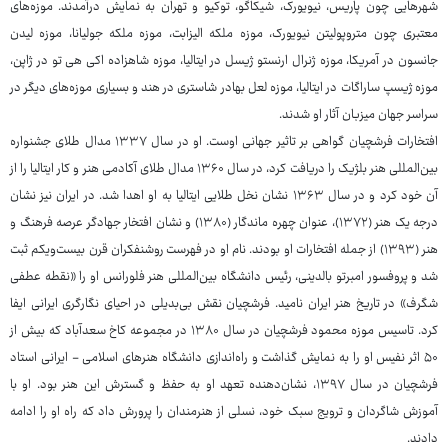
شهرهایی چون پاریس، نیویورک، شیکاگو، توکیو و تهران به نمایش درآمدند. موزه‌های
معتبری چون متروپولیتن نیویورک، موزه ملکه الیزابت، موزه ملکه جولیانا، موزه لیدن
جانسون در آمریکا، موزه ژنرال ارنستو ژیسل در ایتالیا، موزه شاهزاده اکی هی تو در ژاپن،
موزه ژیسپ ساراگات در ایتالیا، موزه لعل بهادر شاستری در هند و بسیاری موزه‌های دیگر در
سراسر جهان میزبان آثار او شدند.
افتخارات فرشچیان گواهی بر تاثیر جهانی اوست. او در سال ۱۳۳۷ مدال طلای جشنواره
بین‌المللی هنر بلژیک را دریافت کرد، در سال ۱۳۶۰ مدال طلای آکادمی هنر و کار ایتالیا را از
آن خود کرد و در سال ۱۳۶۳ نشان نخل طلایی ایتالیا به او اهدا شد. در ایران نیز نشان
درجه یک هنر (۱۳۷۲)، عنوان چهره ماندگار (۱۳۸۰) و نشان افتخار جهادگر عرصه فرهنگ و
هنر (۱۳۹۳) از جمله افتخارات او بودند. نام او در فهرست روشنفکران قرن بیست‌ویکم ثبت
شد و پروفسور امبرتو بالدینی، رئیس دانشگاه بین‌المللی هنر فلورانس او را «نقطه عطفی
شگرف» در تاریخ هنر ایران نامید. فرشچیان نقش بی‌بدیلی در احیای نگارگری ایرانی ایفا
کرد. تاسیس موزه محمود فرشچیان در سال ۱۳۸۰ در مجموعه کاخ سعدآباد که بیش از
۵۰ اثر نفیس او را به نمایش گذاشت و راه‌اندازی دانشگاه هنرهای اسلامی - ایرانی استاد
فرشچیان در سال ۱۳۹۷، نشان‌دهنده تعهد او به حفظ و گسترش این هنر بود. او با
آموزش شاگردان و ترویج سبک خود، نسلی از هنرمندان را پرورش داد که راه او را ادامه
دادند.