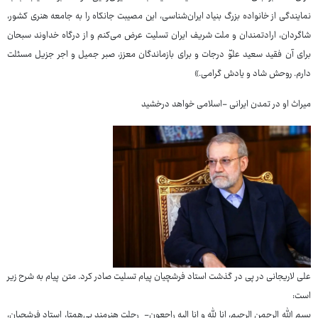
نمایندگی از خانواده بزرگ بنیاد ایران‌شناسی، این مصیبت جانکاه را به جامعه هنری کشور،
شاگردان، ارادتمندان و ملت شریف ایران تسلیت عرض می‌کنم و از درگاه خداوند سبحان
برای آن فقید سعید علوّ درجات و برای بازماندگان معزز، صبر جمیل و اجر جزیل مسئلت
دارم. روحش شاد و یادش گرامی.»
میراث او در تمدن ایرانی -اسلامی خواهد درخشید
علی لاریجانی در پی در گذشت استاد فرشچیان پیام تسلیت صادر کرد. متن پیام به شرح زیر
است:
بسم الله الرحمن الرحیم، انا لله و انا الیه راجعون- رحلت هنرمند بی‌همتا، استاد فرشچیان،