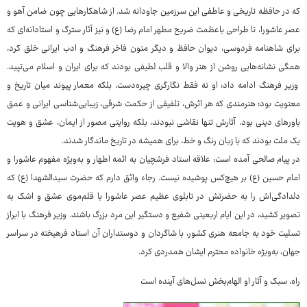
که در حافظه تاریخی و عاطفی این سرزمین جاودانه شد. از شاهکارهایی چون ضامن آهو و
عصر عاشورا، تا طراحی باعظمت ضریح مطهر امام رضا (ع) و نیز آثار سترگ و استادانه‌ای که
برای شاهنامه فردوسی، دیوان حافظ و دیگر متون فاخر فرهنگ و ادب ایرانی خلق کرد،
همگی نشانه‌هایی روشن از هنر والا و قلب لطیفی بودند که برای ایران و اسلام می‌تپید.
وزیر فرهنگ ادامه داد: او نه فقط نگارگری چیره‌دست، بلکه معمار پیوند میان تاریخ و
معنویت بود؛ هنرمندی که هر اثرش، تلفیقی از حکمت شرقی، زیبایی‌شناسی ایرانی و عمق
باورهای دینی بود. آثارش تنها نقاشی نبودند، بلکه روایتی مصور از ایمان، عشق و هویت
یک ملت بودند که با زبان رنگ و خط، برای همیشه در تاریخ ماندگار شدند.
در پیام صالحی آمده است: علاقه استاد فرشچیان به ائمه اطهار و به‌ویژه مفهوم عاشورا و
امام حسین (ع) بر هیچ‌کس پوشیده نیست. رجاء واثق دارم که حضرت سیدالشهدا (ع) که
دلدادگی‌اش را به حضرتش در تابلوی عظیم عصر عاشورا با قلم‌موی عشق و اشک به
تصویر کشید، در این ایام اربعینی شفیع و دستگیر این مرد بزرگ باشند. وزیر فرهنگ با ابراز
تسلیت خود به جامعه هنری کشور، با شاگردان و دوستداران آن استاد فرهیخته در سراسر
جهان، به‌ویژه خانواده محترم ایشان همدردی کرد.
راه، سبک و آثار او الهام‌بخش نسل‌های آینده است