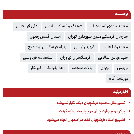
برچسب‌ها
محمد مهدی اسماعیلی
فرهنگ و ارشاد اسلامی
علی لاریجانی
سازمان فرهنگی هنری شهرداری تهران
آستان قدس رضوی
محمدرضا عارف
شهید رئیسی
بنیاد فرهنگی روایت فتح
سیدعباس صالحی
فرهنگسرای نیاوران
شاهنامه فردوسی
پاریس
تهران
ایالات متحده
زهرا بذرافکن-خبرنگار
روزنامه آگاه
اخبار مرتبط
کسی مثل محمود فرشچیان دیگه تکرار نمی‌شه
پیکر مرحوم فرشچیان در جوار صائب آرام گرفت
تشییع استاد فرشچیان فقط در اصفهان انجام می‌شود