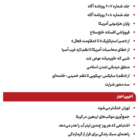
جلد شماره ۶۰۷ روزنامه آگاه
جلد شماره ۶۰۸ روزنامه آگاه
پایان هـژمـونی آمریـکا
فروپاشی افسانه خلع‌سلاح
از «صبر استراتژیک» تا «مقاومت فعال»
از خطای محاسبات آمریکا تا نظم تازه غرب آسیا
شبی که خاورمیانه عوض شد
منطق دیدبانی تمدن اسلامی
از «نظم» سایکس-پیکویی تا نظم خمینی-خامنه‌ای
سه‌ محور شرارت
آخرین اخبار
تهران خنک‌تر می‌شود
جمع‌آوری موکب‌های اربعین در کربلا
اشتباهی که هر روز چندین لیتر آب را هدر می‌دهد
راهنمای سبک زندگی برای فرار از گرمازدگی