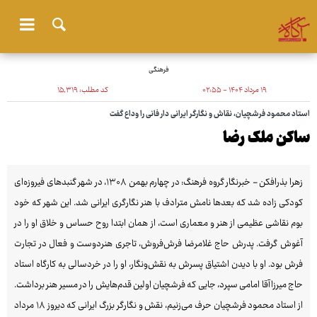
فرهنگی
۱۹ مرداد ۱۴۰۴ - ۰۲:۵۵
کد مطلب:
۱۵٬۳۱۹
استاد محمود فرشچیان، نقاش و نگارگر ایرانی دار فانی را وداع گفت
ساکن ملک رضا
زهرا بذرافکن - خبرنگار گروه فرهنگ: در چهارم بهمن ۱۳۰۸، در شهر گنبدهای فیروزه‌ای
کودکی زاده شد که بعدها نامش مترادف با هنر نگارگری ایرانی شد. این شهر که خود
بوم نقاشی عظیمی از هنر و معماری است، از همان ابتدا روح حساس و خلاق او را در
آغوش گرفت. پدرش حاج غلامرضا فرش‌فروش، تاجری هنردوست و فعال در تجارت
فرش بود. او با دیدن اشتیاق پسرش به نقش‌ونگار، او را در خردسالی به کارگاه استاد
حاج میرزاآقا امامی سپرد، جایی که فرشچیان اولین قدم‌هایش را در مسیر هنر برداشت.
از استاد محمود فرشچیان حرف می‌زنیم، نقش و نگارگر بزرگ ایرانی که دیروز ۱۸ مرداد