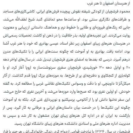
از هنرستان اصفهان تا هنر غرب
محمود فرشچیان از کودکی شیفته نقوش پیچیده فرش‌های ایرانی، کاشی‌کاری‌های مساجد
و ظرافت‌های نگارگری سنتی بود. او ساعت‌ها محو تماشای گنبد شیخ لطف‌الله می‌شد،
جایی که رنگ‌های فیروزه‌ای و طلایی با خطوط نرم و هماهنگ، داستانی از زیبایی و معنویت
روایت می‌کردند. این تجربه‌های اولیه، بذر خلاقیت را در ذهن او کاشت. تحصیلات رسمی‌اش
در هنرستان هنرهای زیبای اصفهان زیر نظر استاد عیسی بهادری که خود با هنر غرب آشنا
بود، ادامه یافت. بهادری به او آموخت که چگونه سنت‌های ایرانی را با تکنیک‌های مدرن
درهم آمیزد، درسی که بعدها به امضای هنری فرشچیان تبدیل شد. در سال‌های اواخر دهه
۲۰ و اوایل دهه ۳۰ خورشیدی، فرشچیان سفری سرنوشت‌ساز به اروپا آغاز کرد. او با
کوله‌باری از کنجکاوی و دفترچه‌ای پر از طرح‌ها، به موزه‌های بزرگ اروپا قدم گذاشت. از آثار
میکل‌آنژ تا داوینچی، او با دقت و وسواس تکنیک‌های نقاشی غربی را مطالعه کرد. به گفته
خودش، او اولین نفری بود که صبح‌ها وارد موزه‌ها می‌شد و آخرین نفری که خارج می‌شد.
این سفر نه‌تنها دانش او را از آناتومی، پرسپکتیو و نورپردازی غنی کرد، بلکه به او آموخت
چگونه این تکنیک‌ها را در خدمت بیان داستان‌های ایرانی و عرفانی به کار گیرد. پس از
بازگشت به ایران، او در اداره کل هنرهای زیبای تهران مشغول به کار شد و سپس به
مدیریت اداره هنرهای ملی و استادی دانشکده هنرهای زیبای دانشگاه تهران رسید.
فرشچیان در سال ۱۳۳۴ با نیادخت قوامی ازدواج کرد. زندگی خانوادگی‌اش، هر چند با فراز