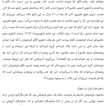
خواهم رفت. رفتم اتاق اما خودم ناراحت شدم. حال عجیبی به من دست داد، قلم را
برداشتم و تابلوی «عصر عاشورا» را شروع کردم. قلم را که برداشتم همین تابلو شد که الان
هست، بدون هیچ تغییری. الان که بعد از ۳۰ سال به این تابلو نگاه می‌کنم، می‌بینم اگر
می‌خواستم این کار را امروز بکشم، باز هم همین تابلو به وجود می‌آمد، بدون هیچ تغییری.
یک چیزی دارد این تابلو که خود من هم گریه می‌کنم و آن مرکز تصویر است که نیست و آن
خود امام حسین (ع) است.» رهبر انقلاب نیز، دهم شهریورماه ۱۳۷۲ درباره تابلوی عصر
عاشورای استاد فرشچیان گفته بودند: «من هر وقت تابلوی آقای فرشچیان را که خود ایشان
چند سال قبل به من داده نگاه کرده‌ام، گریه کرده‌ام؛ با اینکه من سینه‌ام پر است از
روضه‌های صبح عاشورا و عصر عاشورا. چه کسی بیشتر از ماها می‌داند که در این باره چه
نوشته‌اند و چه خوانده‌اند و چه گفته‌اند؟ می‌گویند آدم‌هایی که اهل این چیزها هستند،
خودشان گریه نمی‌کنند؛ ولی ما درعین‌حال که این همه روضه بلدیم، آقای فرشچیان دارد
روضه‌ای می‌خواند که ماها را می‌گریاند. این چه هنر پرفایده و پرمغز و پرمعنایی است که
یک‌نفر هنرمند می‌تواند این حالت را به وجود بیاورد؟»
سفیر هنر ایران در جهان
محمود فرشچیان نه‌تنها یک هنرمند، بلکه یک سفیر فرهنگی بود که هنر نگارگری ایرانی را به
صحنه جهانی برد. آثار او در بیش از ۵۷ نمایشگاه انفرادی و ۸۶ نمایشگاه گروهی در