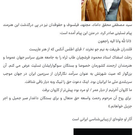
سید مصطفی محقق داماد، مجتهد، فیلسوف و حقوقدان نیز در پی درگذشت این هنرمند
پیام تسلیتی صادر کرد. در متن این پیام آمده است:
«انا لله وانا الیه راجعون
قلندران طریقت به نیم جو نخرند / قبای اطلس آنکس که از هنر عاریست
رحلت اسفناک استاد محمود فرشچیان طاب ثراه را به جامعه هنری سراسر جهان عموما و
هنرمندان ارجمند کشورمان خصوصا و بستگان سوگوارایشان تسلیت عرض می کنم. آن
بزرگوار که صیت شهرتش به عنوان سرآمد نگارگران از سرزمین ایران در جهان موجب
سربلندی ملی ما ایرانیان بود. اینک دعوت حق را لبیک وبه دیار باقی شتافت.
ما کاروان آخرتیم از دیار عمر / او مرد بود پیش‌تر از کاروان برفت
برای روح آن مرحوم رحمت واسعه حق متعال و برای بستگان داغدار صبر جمیل و اجر
جزیل خواهانم.»
آثار او جلوه‌ای از زیبایی‌شناسی ایرانی است