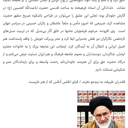
خلق کرد و با قلم و رنگ خود جلوه‌هایی از روح ایرانی و ایمان اسلامی را بر صفحه ابدیت
نشاند. دلدادگی آن استاد فرهیخته به ساحت قدسی حضرت اباعبدالله الحسین (ع) در
آثارش جلوه‌گر بود؛ تجلی این عشق را می‌توان در طراحی باشکوه ضریح مطهر حضرت
مشاهده کرد، ضریحی که امروز مأمن و ملجأ عاشقان و زائران حسینی در سراسر جهان
است. وی افزوده: مرحوم فرشچیان نه‌تنها در خلق آثار بی‌بدیل که در تربیت نسل‌های
تازه‌نفس نگارگران نیز نقش به‌سزایی ایفا کرد و عمر پربرکت خویش را وقف پاسداشت هنر
اصیل ایرانی و انتقال آن به آیندگان کرد. اینجانب این ضایعه بزرگ را به خانواده محترم
ایشان، شاگردان، دوستداران و عموم جامعه فرهنگ و هنر ایران تسلیت عرض می‌کنم و از
درگاه حضرت حق برای آن هنرمند جاودان‌نام، رحمت واسعه و برای بازماندگان صبر و
شکیبایی مسئلت دارم.
قلندران طریقت به نیم‌جو نخرند / قبای اطلس آنکس که از هنر عاریست