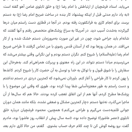
می‌یابد. استاد فرشچیان از ارتباطش با امام رضا (ع) و خلق تابلوی ضامن آهو گفته است:
«به یاد دارم مدتی قبل از اینکه پیشنهاد کار بنده در ساخت ضریح امام رضا (ع) به دستم
برسد، برای انجام کاری به فرانکفورت رفته بودم. در آنجا در قطاری دست راستم میان درها
گیرکرده به‌شدت آسیب دید. در آمریکا به سراغ پزشک‌های متخصص رفتم و آنها گفتند که
شانه‌ام باید جراحی شود، چون در غیر این صورت به‌مرورزمان دستم خشک شده و از کار
می‌افتد. در همان روزها بود که از آستان قدس رضوی با من تماس گرفتند تا طراحی ضریح
امام رضا (علیه‌السلام) را شروع کنم. نگران دستم بودم و این نگرانی وقتی بیشتر می‌شد که
می‌ترسیدم مبادا دستم نتواند در این راه معنوی و پربرکت همراهی‌ام کند. به‌هرحال این
سفارش را با شوق قبول و با توکل به خدا و توسل به آن حضرت کار را شروع کردم. کاغذها
را پهن کردم تا کار طراحی را آغاز کنم. باورتان نمی‌شود که کمترین دردی در دستم نداشتم
و دست راستم به طور معجزه‌آسایی شفا پیدا کرده بود، طوری که وقتی این موضوع را با
پزشک‌ها مطرح کردم، آنها هم از این اتفاق تعجب کرده بودند. حالا هم که سال‌ها از آن
ماجرا می‌گذرد، نه‌تنها دستم دچار کمترین مشکل و ضعفی نشده، بلکه مانند همان دوران
جوانی قلم‌به‌دست می‌گیرم و طراحی می‌کنم.» همچنین، محمود فرشچیان درباره خلق
تابلوی «عصر عاشورا» توضیح داده بود: «سه سال پیش از انقلاب، روز عاشورا بود، مادرم
گفت: برو روضه گوش کن تا چند کلام حرف حساب بشنوی. گفتم: من حالا کاری دارم بعد