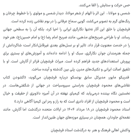
حس حرکت و ستایش را القا می‌کنند.
شمس و مولانا : این اثر با الهام از شعر مولانا، دیدار شمس و مولوی را با خطوط چرخان و
رنگ‌های گرم به تصویر می‌کشد، گویی سماع عرفانی را در بوم نقاشی زنده کرده است.
فرشچیان با خلق این آثار نه‌تنها نگارگری ایرانی را احیا کرد، بلکه آن را به سطحی جهانی
رساند. او با طراحی ضریح‌های مذهبی، مانند ضریح امام رضا (ع) و امام حسین(ع)، هنر خود
را در خدمت معنویت قرار داد. تاثیر او بر نسل‌های بعدی غیرقابل‌انکار است؛ شاگردانش از
جمله هنرمندان جوان نگارگری، سبک او را ادامه داده‌اند و آموزش‌های او بستری برای
پرورش استعدادهای جدید فراهم کرده است. میراث فرشچیان فراتر از آثارش است. او با
تلفیق اصالت ایرانی و تکنیک‌های مدرن، پلی بین گذشته و آینده ساخت.
فدریکو مایور، مدیرکل سابق یونسکو درباره فرشچیان می‌گوید: «گشودن کتاب
نقاشی‌های محمود فرشچیان به‌راستی سیروسیاحت در جهانی از شگفتی‌هاست. در
نخستین نگاه بیننده درمی‌یابد که کیمیای نهفته در آن آمیزه دلاویزی از حقیقت و خیال
است و محمود فرشچیان از افراد نادری است که به راز و رمز این کیمیا آگاهی دارد.»
استاد محمود فرشچیان در ۱۸ مرداد ۱۴۰۴ در ایالات متحده درگذشت اما آثارش، مانند
نغمه‌ای جاودان، همچنان در بسیاری موزه‌های جهان طنین‌انداز است.
واکنش اهالی فرهنگ و هنر به درگذشت استاد فرشچیان