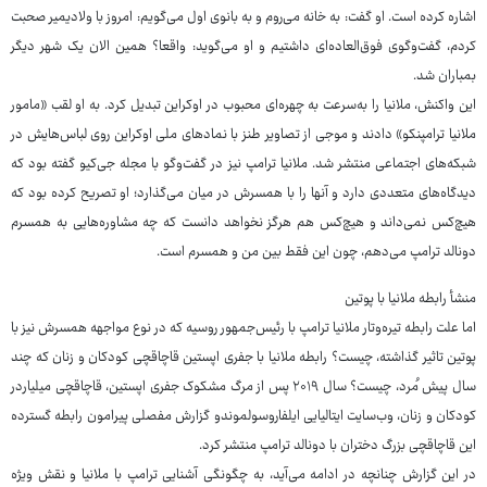
اشاره کرده است. او گفت: به خانه می‌روم و به بانوی اول می‌گویم: امروز با ولادیمیر صحبت
کردم، گفت‌وگوی فوق‌العاده‌ای داشتیم و او می‌گوید: واقعا؟ همین الان یک شهر دیگر
بمباران شد.
این واکنش، ملانیا را به‌سرعت به چهره‌ای محبوب در اوکراین تبدیل کرد. به او لقب «مامور
ملانیا ترامپنکو» دادند و موجی از تصاویر طنز با نمادهای ملی اوکراین روی لباس‌هایش در
شبکه‌های اجتماعی منتشر شد. ملانیا ترامپ نیز در گفت‌وگو با مجله جی‌کیو گفته بود که
دیدگاه‌های متعددی دارد و آنها را با همسرش در میان می‌گذارد؛ او تصریح کرده بود که
هیچ‌کس نمی‌داند و هیچ‌کس هم هرگز نخواهد دانست که چه مشاوره‌هایی به همسرم
دونالد ترامپ می‌دهم، چون این فقط بین من و همسرم است.
منشأ رابطه ملانیا با پوتین
اما علت رابطه تیره‌وتار ملانیا ترامپ با رئیس‌جمهور روسیه که در نوع مواجهه همسرش نیز با
پوتین تاثیر گذاشته، چیست؟ رابطه ملانیا با جفری اپستین قاچاقچی کودکان و زنان که چند
سال پیش مُرد، چیست؟ سال ۲۰۱۹ پس از مرگ مشکوک جفری اپستین، قاچاقچی میلیاردر
کودکان و زنان، وب‌سایت ایتالیایی ایلفاروسولموندو گزارش مفصلی پیرامون رابطه گسترده
این قاچاقچی بزرگ دختران با دونالد ترامپ منتشر کرد.
در این گزارش چنانچه در ادامه می‌آید، به چگونگی آشنایی ترامپ با ملانیا و نقش ویژه