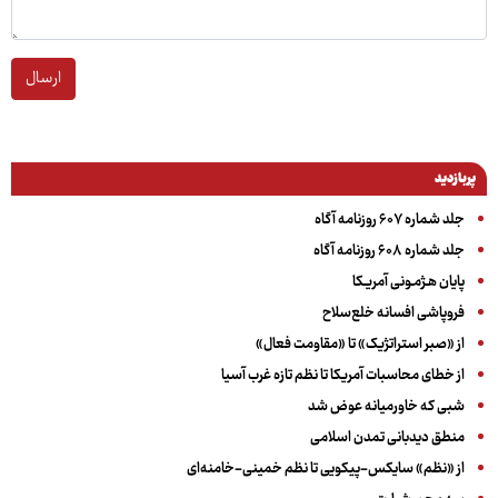
ارسال
پربازدید
جلد شماره ۶۰۷ روزنامه آگاه
جلد شماره ۶۰۸ روزنامه آگاه
پایان هـژمـونی آمریـکا
فروپاشی افسانه خلع‌سلاح
از «صبر استراتژیک» تا «مقاومت فعال»
از خطای محاسبات آمریکا تا نظم تازه غرب آسیا
شبی که خاورمیانه عوض شد
منطق دیدبانی تمدن اسلامی
از «نظم» سایکس-پیکویی تا نظم خمینی-خامنه‌ای