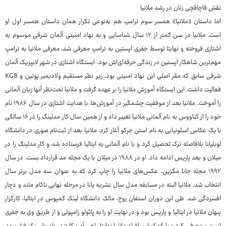
نقش قاچاقچی زنان در رشد ملانیا
اما داستان «ملانیا» همسر سوم ترامپ هم به‌نوعی تکرار همان داستان همسر اول او
است. ملانیا در سن کمتر از ۱۲ سال شناسایی و به نهاد امنیتی آلمان شرقی موسوم به
اشتازی فروخته و نهایتا توسط جفری اپستین به ترامپ معرفی شد. معرفی ملانیا به ترامپ
مهم‌ترین شاهکار اپستین در زندگی حرفه‌ای‌اش بود. ایستگاه اشتازی در شهر لایپزیک آلمان
شرقی سابق که مقر اصلی این نهاد امنیتی بود، زیر نظر مستقیم ولادیمیر پوتین و KGB
فعالیت داشت. این ایستگاه آموزش ملانیا را بر عهده گرفت و ملانیا تحت‌نظر آنها زبان آلمانی
را آموخت. ملانیا بعد از موفقیت چشمگیر در آموزش‌ها، با هدایت اشتازی در سال ۱۹۸۶ نام
خود را از کناووس به نام آلمانی ملانیا تغییر داد و از همین سال کار مدلینگ را در ۱۶ سالگی
با یک عکاس اسلونیایی به نام استن جرکو آغاز کرد. ملانیا بعد از ثبت‌نام صوری در دانشگاه
لوبلیانا بلافاصله ترک تحصیل کرد و با نام آلمانی به ایتالیا فرستاده شد و کار مدلینگ را در
میلان و بعد پاریس ادامه داد. او در ۱۹۸۸ در میلان با یک مجله مد قرارداد بست. در سال
۱۹۹۲ مجله جانا مگزین، عکس‌های ملانیا را چاپ کرد که به عنوان سه مدل برتر سال
انتخاب شد. ملانیا البته در مسابقه مدل سال نشریه یانا در مرحله نهایی ناکام ماند و دچار
افسردگی شد. طی این دوران استفان روح، مالک دانشگاه لینک کمپوس در ایتالیا، کارگزار
پنهان ملانیا در ایتالیا و پاریس بود و در نهایت او را به پائولو زامپولی و از طریق وی به جفری