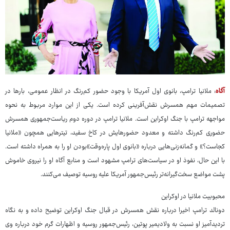
آگاه
: ملانیا ترامپ، بانوی اول آمریکا با وجود حضور کم‌رنگ در انظار عمومی، بارها در
تصمیمات مهم همسرش نقش‌آفرینی کرده است. یکی از این موارد مربوط به نحوه
مواجهه ترامپ با جنگ اوکراین است. ملانیا ترامپ در دوره دوم ریاست‌جمهوری همسرش
حضوری کم‌رنگ داشته و معدود حضورهایش در کاخ سفید، تیترهایی همچون «ملانیا
کجاست؟» و گمانه‌زنی‌هایی درباره «بانوی اول پاره‌وقت»بودن او را به همراه داشته است.
با این حال، نفوذ او در سیاست‌های ترامپ مشهود است و منابع آگاه او را نیروی خاموش
پشت مواضع سخت‌گیرانه‌تر رئیس‌جمهور آمریکا علیه روسیه توصیف می‌کنند.
محبوبیت ملانیا در اوکراین
دونالد ترامپ اخیرا درباره نقش همسرش در قبال جنگ اوکراین توضیح داده و به نگاه
تردیدآمیز او نسبت به ولادیمیر پوتین، رئیس‌جمهور روسیه و اظهارات گرم خود درباره وی