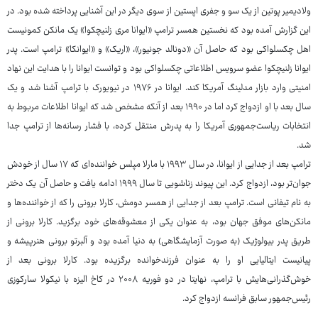
ولادیمیر پوتین از یک سو و جفری اپستین از سوی دیگر در این آشنایی پرداخته شده بود. در
این گزارش آمده بود که نخستین همسر ترامپ «ایوانا مری زلنیچکوا» یک مانکن کمونیست
اهل چکسلواکی بود که حاصل آن «دونالد جونیور»، «اریک» و «ایوانکا» ترامپ است. پدر
ایوانا زلنیچکوا عضو سرویس اطلاعاتی چکسلواکی بود و توانست ایوانا را با هدایت این نهاد
امنیتی وارد بازار مدلینگ آمریکا کند. ایوانا در ۱۹۷۶ در نیویورک با ترامپ آشنا شد و یک
سال بعد با او ازدواج کرد اما در ۱۹۹۰ بعد از آنکه مشخص شد که ایوانا اطلاعات مربوط به
انتخابات ریاست‌جمهوری آمریکا را به پدرش منتقل کرده، با فشار رسانه‌ها از ترامپ جدا
شد.
ترامپ بعد از جدایی از ایوانا، در سال ۱۹۹۳ با مارلا مپلس خواننده‌ای که ۱۷ سال از خودش
جوان‌تر بود، ازدواج کرد. این پیوند زناشویی تا سال ۱۹۹۹ ادامه یافت و حاصل آن یک دختر
به نام تیفانی است. ترامپ بعد از جدایی از همسر دومش، کارلا برونی را که از خواننده‌ها و
مانکن‌های موفق جهان بود، به عنوان یکی از معشوقه‌های خود برگزید. کارلا برونی از
طریق پدر بیولوژیک (به صورت آزمایشگاهی) به دنیا آمده بود و آلبرتو برونی هنرپیشه و
پیانیست ایتالیایی او را به عنوان فرزندخوانده برگزیده بود. کارلا برونی بعد از
خوش‌گذرانی‌هایش با ترامپ، نهایتا در دو فوریه ۲۰۰۸ در کاخ الیزه با نیکولا سارکوزی
رئیس‌جمهور سابق فرانسه ازدواج کرد.