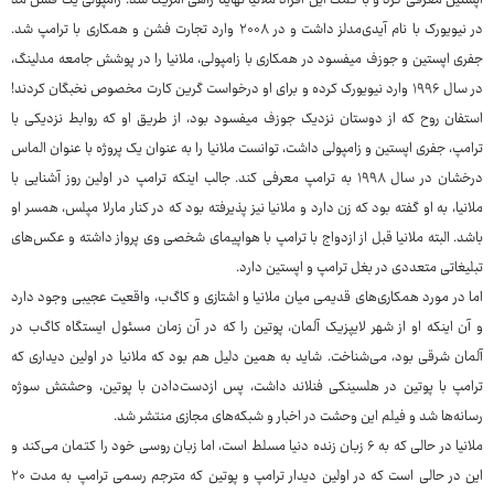
اپستین معرفی کرد و با کمک این افراد ملانیا نهایتا راهی آمریکا شد. زامپولی یک فشن مد
در نیویورک با نام آیدی‌مدلز داشت و در ۲۰۰۸ وارد تجارت فشن و همکاری با ترامپ شد.
جفری اپستین و جوزف میفسود در همکاری با زامپولی، ملانیا را در پوشش جامعه مدلینگ،
در سال ۱۹۹۶ وارد نیویورک کرده و برای او درخواست گرین کارت مخصوص نخبگان کردند!
استفان روح که از دوستان نزدیک جوزف میفسود بود، از طریق او که روابط نزدیکی با
ترامپ، جفری اپستین و زامپولی داشت، توانست ملانیا را به عنوان یک پروژه با عنوان الماس
درخشان در سال ۱۹۹۸ به ترامپ معرفی کند. جالب اینکه ترامپ در اولین روز آشنایی با
ملانیا، به او گفته بود که زن دارد و ملانیا نیز پذیرفته بود که در کنار مارلا مپلس، همسر او
باشد. البته ملانیا قبل از ازدواج با ترامپ با هواپیمای شخصی وی پرواز داشته و عکس‌های
تبلیغاتی متعددی در بغل ترامپ و اپستین دارد.
اما در مورد همکاری‌های قدیمی میان ملانیا و اشتازی و کاگ‌ب، واقعیت عجیبی وجود دارد
و آن اینکه او از شهر لایپزیک آلمان، پوتین را که در آن زمان مسئول ایستگاه کاگ‌ب در
آلمان شرقی بود، می‌شناخت. شاید به همین دلیل هم بود که ملانیا در اولین دیداری که
ترامپ با پوتین در هلسینکی فنلاند داشت، پس ازدست‌دادن با پوتین، وحشتش سوژه
رسانه‌ها شد و فیلم این وحشت در اخبار و شبکه‌های مجازی منتشر شد.
ملانیا در حالی که به ۶ زبان زنده دنیا مسلط است، اما زبان روسی خود را کتمان می‌کند و
این در حالی است که در اولین دیدار ترامپ و پوتین که مترجم رسمی ترامپ به مدت ۲۰