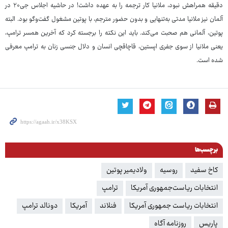
دقیقه همراهش نبود، ملانیا کار ترجمه را به عهده داشت! در حاشیه اجلاس جی۲۰ در
آلمان نیز ملانیا مدتی به‌تنهایی و بدون حضور مترجم، با پوتین مشغول گفت‌وگو بود. البته
پوتین، آلمانی هم صحبت می‌کند. باید این نکته را برجسته کرد که آخرین همسر ترامپ،
یعنی ملانیا از سوی جفری اپستین، قاچاقچی انسان و دلال جنسی زنان به ترامپ معرفی
شده است.
برچسب‌ها
کاخ سفید
روسیه
ولادیمیر پوتین
انتخابات ریاست‌جمهوری آمریکا
ترامپ
انتخابات ریاست جمهوری آمریکا
فنلاند
آمریکا
دونالد ترامپ
پاریس
روزنامه آگاه