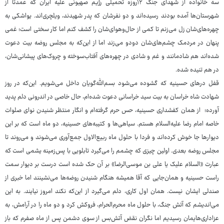
سه خانواده از شهدای جنگ ۱۲روزه تحمیلی رژیم صهیونی علیه ایران که عمدتاً از
شهرستان‌ها آمده بودند رسیده‌اند و دو نفرشان که پدر شهیدند، ویلچری‌اند. یواشکی به
چهره‌های‌شان زل می‌زنم تا کمی از حال‌وهوای‌شان را کشف کنم اما کار سختی است؛ غمی
پنهان در مردمک چشم‌های‌شان دودو می‌زند اما از این‌که به مجلس روضه بیت دعوت
شده‌اند هم شادمانند و غم و شادی در چهره‌های آفتاب‌سوخته و چروک‌های پیشانی‌شان،
در هم تنیده شده.
قفل درهای حسینیه که گشوده می‌شود بسم‌الله‌گویان داخل می‌شویم. این‌که در روز
شهادت شاه خراسان به بیت سید خراسانی دعوت شده‌ام، حال خاصی در اندرونی دلم پدید
آورده؛ از همان کفشداری حسینیه، حس حرم گرفته‌ام و انگار منتظر شنیدن نوای صلوات
خاصه امام رضا علیه‌السلام هستم. سیاهی‌ها و کتیبه‌های حسینیه، دو ماه است که بر این
دیوارها جا خوش کرده‌اند و فردا با حلول ماه ربیع‌الاول جمع‌آوری می‌شوند و می‌روند تا
مجلس روضه بعدی. اولین چیزی که چشمم را می‌گیرد تابلویی با پس‌زمینه یشمی است که
عبارت «السلام علیک یا علی بن موسی‌الرضا» بر آن حک شده است درست بر دیوار سمت
راست حسینیه و همان‌جایی که آقا همیشه هنگام شنیدن روضه‌ها می‌نشینند اما خبری از
صندلی ایشان نیست. همان اول کاری، دلم می‌گیرد از این‌که نکند امروز نیایند. به این
می‌اندیشم که آتش جنگ، با حلول ماه محرم‌الحرام، فروکش کرد و دو ماه را در آرامش، به
عزاداری‌هایمان رسیدیم اما نگران نقض آتش‌بس از سوی دشمن پس از ماه صفرم که باز