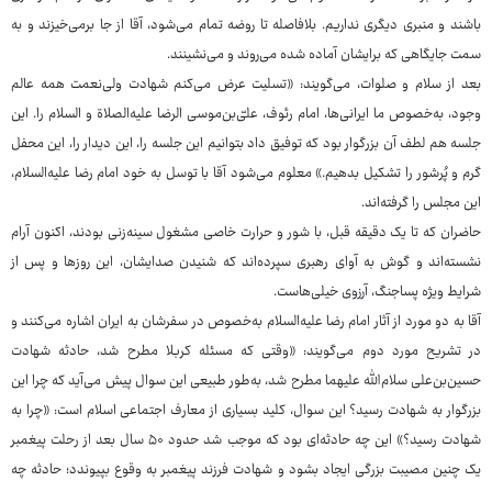
باشند و منبری دیگری نداریم. بلافاصله تا روضه تمام می‌شود، آقا از جا برمی‌خیزند و به
سمت جایگاهی که برایشان آماده شده می‌روند و می‌نشینند.
بعد از سلام و صلوات، می‌گویند: «تسلیت عرض می‌کنم شهادت ولی‌نعمت همه عالم
وجود، به‌خصوص ما ایرانی‌ها، امام رئوف، علیّ‌بن‌موسی الرضا علیه‌الصلاة و السلام را. این
جلسه هم لطف آن بزرگوار بود که توفیق داد بتوانیم این جلسه را، این دیدار را، این محفل
گرم و پُرشور را تشکیل بدهیم.» معلوم می‌شود آقا با توسل به خود امام رضا علیه‌السلام،
این مجلس را گرفته‌اند.
حاضران که تا یک دقیقه قبل، با شور و حرارت خاصی مشغول سینه‌زنی بودند، اکنون آرام
نشسته‌اند و گوش به آوای رهبری سپرده‌اند که شنیدن صدایشان، این روزها و پس از
شرایط ویژه پساجنگ، آرزوی خیلی‌هاست.
آقا به دو مورد از آثار امام رضا علیه‌السلام به‌خصوص در سفرشان به ایران اشاره می‌کنند و
در تشریح مورد دوم می‌گویند: «وقتی که مسئله کربلا مطرح شد، حادثه شهادت
حسین‌بن‌علی سلام‌الله علیهما مطرح شد، به‌طور طبیعی این سوال پیش می‌آید که چرا این
بزرگوار به شهادت رسید؟ این سوال، کلید بسیاری از معارف اجتماعی اسلام است: «چرا به
شهادت رسید؟» این چه حادثه‌ای بود که موجب شد حدود ۵۰ سال بعد از رحلت پیغمبر
یک چنین مصیبت بزرگی ایجاد بشود و شهادت فرزند پیغمبر به وقوع بپیوندد؛ حادثه چه