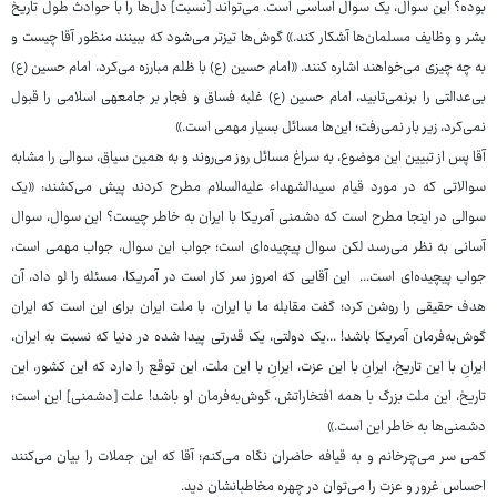
بوده؟ این سوال، یک سوال اساسی است. می‌تواند [نسبت] دل‌ها را با حوادث طول تاریخ
بشر و وظایف مسلمان‌ها آشکار کند.» گوش‌ها تیزتر می‌شود که ببینند منظور آقا چیست و
به چه چیزی می‌خواهند اشاره کنند. «امام حسین (ع) با ظلم مبارزه می‌کرد، امام حسین (ع)
بی‌عدالتی را برنمی‌تابید، امام حسین (ع) غلبه فساق و فجار بر جامعهی اسلامی را قبول
نمی‌کرد، زیر بار نمی‌رفت؛ این‌ها مسائل بسیار مهمی است.»
آقا پس از تبیین این موضوع، به سراغ مسائل روز می‌روند و به همین سیاق، سوالی را مشابه
سوالاتی که در مورد قیام سیدالشهداء علیه‌السلام مطرح کردند پیش می‌کشند: «یک
سوالی در اینجا مطرح است که دشمنی آمریکا با ایران به خاطر چیست؟ این سوال، سوال
آسانی به نظر می‌رسد لکن سوال پیچیده‌ای است؛ جواب این سوال، جواب مهمی است،
جواب پیچیده‌ای است... این آقایی که امروز سر کار است در آمریکا، مسئله را لو داد، آن
هدف حقیقی را روشن کرد؛ گفت مقابله ما با ایران، با ملت ایران برای این است که ایران
گوش‌به‌فرمان آمریکا باشد! ...یک دولتی، یک قدرتی پیدا شده در دنیا که نسبت به ایران،
ایرانِ با این تاریخ، ایرانِ با این عزت، ایرانِ با این ملت، این توقع را دارد که این کشور، این
تاریخ، این ملت بزرگ با همه افتخاراتش، گوش‌به‌فرمان او باشد! علت [دشمنی] این است؛
دشمنی‌ها به خاطر این است.»
کمی سر می‌چرخانم و به قیافه حاضران نگاه می‌کنم؛ آقا که این جملات را بیان می‌کنند
احساس غرور و عزت را می‌توان در چهره مخاطبانشان دید.