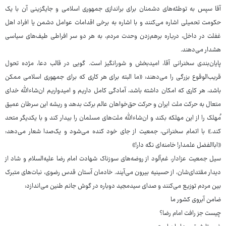
آقا سپس به توطئه‌های دشمنان برای براندازی جمهوری اسلامی و جایگزینی آن با یک
حکومت تحمیلی اشاره می‌کنند و با اشاره به برخی اقدامات عوامل دشمن یا افراد اهل
غفلت در داخل، درباره برهم‌زدن وحدت مردم، به هر دو سر افراطی طیف‌های سیاسی
هشدار می‌دهند.
پایان‌بندی سخنرانی آقا، امیدبخش و شورانگیز است. گویی در قالب دعا، مژده تحول
قریب‌الوقوع بزرگی را می‌دهند: «ما البته برای هر کاری که برای جمهوری اسلامی ممکن
باشد، هر کاری که امکان داشته باشد، آمادگی کامل داریم و امیدواریم ان‌شاءالله خدای
متعال به حرکت ملت ایران و حرکت حق‌خواهان عالم برکت بدهد و ریشه این سرطان عمیق
مُهلک را از این مهلکه بکند و ان‌شاءالله ملت‌های مسلمان را بیدار کند و با یکدیگر متحد
کند.» با اتمام سخنرانی، جمعیت از جای خود کنده می‌شود و یک‌صدا شعار می‌دهد:
«اباالفضل علمدار! خامنه‌ای نگه دار!»
سیل جمعیت عزادار، غم‌آلود از روضه‌های سوزناک شهادت امام رضا علیه‌السلام و شاد از
دیدار مقتدای‌شان، از حسینیه بیرون می‌آیند. خادمان آستان قدس رضوی، نبات‌های متبرک
بین مردم توزیع می‌کنند و صدای سیدمجید دوباره در گوش جانم طنین می‌اندازد:
ضامن آبروی کشور ما
چیست جز رافت امام رضا؟