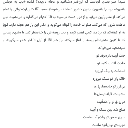
سید! منبر بعدی کجاست که این‌قدر مشتاقید و عجله دارید؟» گفت: «باید به مجلس
بله‌برونم برسم! بله‌برون، بدون حضور داماد نمی‌شود!» حمید آقا که زیارت‌خوانی را تمام
می‌کند از منبر پایین می‌آید و از دور، دست بر سینه به آقا احترام می‌گذارد و می‌نشیند. بنی
فاطمه شروع که می‌کند، صلوات خاصه را کوتاه می‌گوید و انگار، این بار هم عجله دارد. گویا
به او گفته‌اند که برنامه، کمی تغییر کرده و باید روضه‌اش را خلاصه‌تر کند. با مثنوی زیبایی
که تا کنون نشنیده‌ام روضه را آغاز می‌کند. باز هم آقا، از اول تا آخر شعر می‌گریند و
سیدمجید می‌خواند:
جنت آیینه‌دار مرقد تو
حاجت آفتاب، گنبد تو
آسمانت به رنگ فیروزه
خاک پای تو سنگ فیروزه
بی‌قرار تو جاده‌ها، پل‌ها
مشهدت، قبله توسل‌ها
در رواق تو با طمأنینه
صلح شد بین سنگ و آیینه
سوی صحن تو رفت‌وآمد ماست
مهربانیّ تو زبانزد ماست