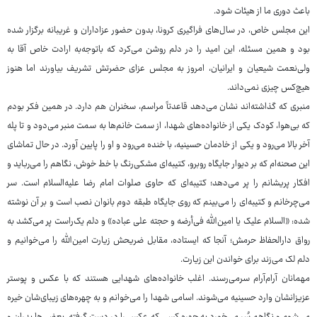
باعث دوری ما از هیئات شود.
این مجلس خاص، در سال‌های فراگیری کرونا، بدون حضور عزاداران و غریبانه برگزار شده
بود و همین مسئله، این امید را در دلم روشن می‌کرد که باتوجه‌به ارادت خاص آقا به
ولی‌نعمت شیعیان و ایرانیان، امروز به مجلس عزای حضرتش تشریف بیاورند اما هنوز
هیچ‌کس چیزی نمی‌داند.
منبری که گذاشته‌اند نشان می‌دهد قاعدتاً مراسم، سخنران هم دارد. در همین فکر بودم
که بی‌هوا، کودک یکی از خانواده‌های شهدا، از سمت خانم‌ها به سمت منبر می‌دود و تا پله
آخر بالا می‌رود و یکی از خادمان حسینیه، با خنده می‌رود و او را پایین آورد. در حال تماشای
این صحنه‌ام که بر دیوار جایگاه روبرو، کتیبه‌ای مشکی‌رنگ با خط خوش، نگاهم را می‌رباید و
افکار پریشانم را پر می‌دهد؛ کتیبه‌ای که حاوی صلوات امام رضا علیه‌السلام است. سر
می‌چرخانم و کتیبه‌ای را می‌بینم که روی جایگاه طبقه دوم بانوان نصب است و بر آن نوشته
شده: «السلام علیک یا امین‌الله فی‌أرضه و حجته علی عباده» و دلم یک‌راست پر می‌کشد به
رواق دارالحفاظ حرمش؛ آنجا که ایستاده، مقابل ضریحش زیارت امین‌الله را می‌خوانیم و
دلم لک می‌زند برای خواندن این زیارت.
مهمانان آرام‌آرام سرمی‌رسند. اغلب خانواده‌های شهدایی هستند که با عکس و پوستر
عزیزانشان وارد حسینیه می‌شوند. اسامی شهدا را می‌خوانم و به چهره‌های زیبای‌شان خیره