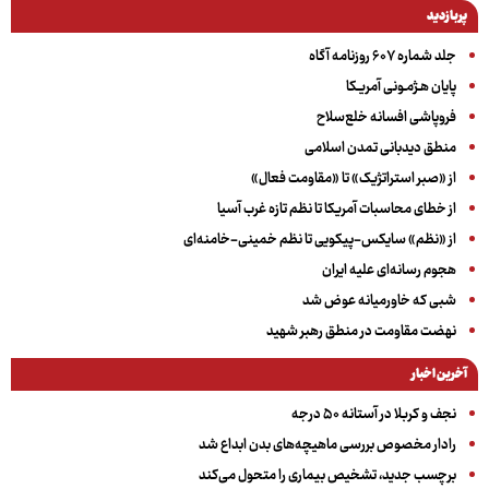
پربازدید
جلد شماره ۶۰۷ روزنامه آگاه
پایان هـژمـونی آمریـکا
فروپاشی افسانه خلع‌سلاح
منطق دیدبانی تمدن اسلامی
از «صبر استراتژیک» تا «مقاومت فعال»
از خطای محاسبات آمریکا تا نظم تازه غرب آسیا
از «نظم» سایکس-پیکویی تا نظم خمینی-خامنه‌ای
هجوم رسانه‌ای علیه ایران
شبی که خاورمیانه عوض شد
نهضت مقاومت در منطق رهبر شهید
آخرین اخبار
نجف و کربلا در آستانه ۵۰ درجه
رادار مخصوص بررسی ماهیچه‌های بدن ابداع شد
برچسب جدید، تشخیص بیماری را متحول می‌کند