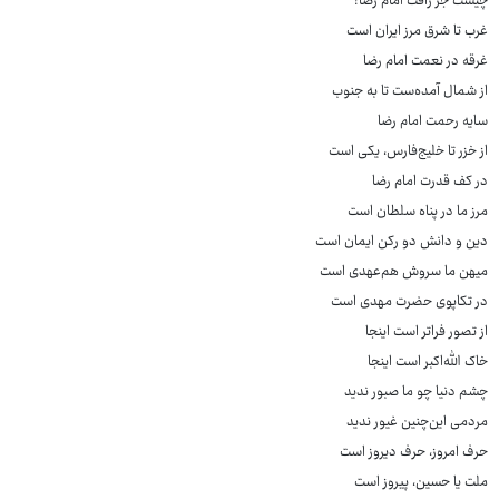
چیست جز رأفت امام رضا؟
غرب تا شرق مرز ایران است
غرقه در نعمت امام رضا
از شمال آمده‌ست تا به جنوب
سایه رحمت امام رضا
از خزر تا خلیج‌فارس، یکی است
در کف قدرت امام رضا
مرز ما در پناه سلطان است
دین و دانش دو رکن ایمان است
میهن ما سروش هم‌عهدی است
در تکاپوی حضرت مهدی است
از تصور فراتر است اینجا
خاک الله‌اکبر است اینجا
چشم دنیا چو ما صبور ندید
مردمی این‌چنین غیور ندید
حرف امروز، حرف دیروز است
ملت یا حسین، پیروز است