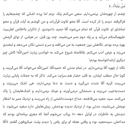
مَنْ یَشَاءُ...»
چشم از چهره‌شان برنمی‌دارم. سعی می‌کنم پلک نزنم اما پرده اشکی که چشم‌هایم را
فراگرفته، دیدم را تار کرده است. آقا محو تلاوت قرآن‌اند و من گوشم به آیات قرآن و محو
تماشای او. تلاوت قرآن که تمام می‌شود آقا حمید دادوندی، از ذاکران بااخلاص اهل‌بیت
علیهم‌السلام می‌آید و بر پله دوم منبر می‌نشیند. چند روز قبل، در هیئتی، از نوای گرمش
بهره برده بودم. نگاهش بین جمعیت به من می‌افتد و سر و دستی تکان می‌دهد و لبخندی
می‌زند و عرض ادب می‌کنم. بلافاصله شروع می‌کند به خواندن زیارت امین‌الله! کاش چیز
دیگری ازخداخواسته بودم!
نگاه از چهره آقا برنمی‌دارم. در تمام مدتی که حمیدآقا، امین‌الله می‌خواند آقا می‌گریند و
گویا حال منقلب ایشان، به قلب حضار هم سرایت می‌کند. ذاکر که به جملات پایانی زیارت
می‌رسد گریه آقا شدت می‌گیرد و دست به دعا برمی‌دارند. هی اشک می‌ریزند و
دست‌به‌جیب می‌برند و دستمالی درمی‌آورند و عینک برمی‌دارند و اشک‌هایشان را پاک
می‌کنند. سید مجید بنی‌فاطمه، مداح دوست‌داشتنی از راه می‌رسد و نزدیک منبر به انتظار
نوبتش می‌نشیند. مدتی بود از نزدیک ندیده بودمش. ریش‌هایش دارد سفید می‌شود. با
دیدنش به خاطرات در اوایل دهه ۸۰ پرتاب می‌شوم آنجا که مجری برنامه‌ای بودم که
مداحش، سیدمجید بود و وقتی عجله او برای رفتن را دیدم پشت میکروفون گفتم: «آقا