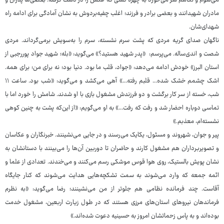
می‌شوم و نگاهم سُر می‌خورد به چهره کسی که عکس را در دست گرفته. بعضی‌ها پدران و
مادران شهیدانند و بعضی برادر و فرزند؛ اغلب چفیه‌بردوش به نشان آمادگی برای ادامه راه
شهدای‌شان.
ناگهان صدای گریه مردی که پشت سرم نشسته، سرم را به‌سویش برمی‌گرداند. مردی
شصت و اندی‌ساله. می‌پرسم: «پدر شهید هستید؟» می‌گوید: «بله؛ شهید جواد پوررجبی از
استان البرز» خودش ادامه می‌دهد: «جواد، قلب ما بود. دنیا بود؛ نه برای من؛ برای همه.
اشک چشمم خشک شده... قلبم رفته...» آهی می‌کشد و می‌گوید: «شب بود. ساعت ۱۱
شب، خسته از سر کار برگشت و دو فرزندش مشغول بازی با او شدند. شامش را خورد اما با
تماسی دوباره احضار شد و رفت که رفت...» به او می‌گویم: «از این‌که پشت به چنین کوهی
نشسته‌ام، معذبم.»
پیر و جوان، شهروند و مسئول، یکایک می‌رسند و در جایی می‌نشینند. خبرنگاران و عکاسان
و تصویربرداران هم مشغول کارند و حاضران تا دوربین آن‌ها را می‌بینند با دستانشان به
نشان پویش بالستیک، روی هوا قوس موشکی رسم می‌کنند و می‌خندند. تعدادی از علما و
ائمه جمعه که وارد می‌شوند به سمت تشکچه‌هایی هدایت می‌شوند که کنار جایگاه
آقاست. چند فرمانده نظامی هم جلوتر از من می‌نشینند؛ رضا می‌گوید: «به نظرم
فرماندهان نیروهای استان‌های مرزی هستند که در طول زیارت اربعین، مشغول خدمت
بوده‌اند و به پاس زحماتشان امروز به حسینیه دعوت شده‌اند.»