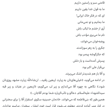
قامتی سبز و راستین داریم
ما به قول خدا یقین داریم
ای که در فکر خاک ایرانی!
ما بمانیم و تو نمی‌مانی
آری از خشم ما لبالب باش
نام ما می‌بری مؤدب باش
روضه‌خوان می‌خواند:
جگری را به زهر سوزاندند
که جگرگوشه پیمبر بود
پسرش آمده‌است و باز دلش
بی‌قرار علی اکبر بود
و آقا باز هم شدیدتر اشک می‌ریزند.
در ادامه می‌گوید: «خیلی‌های‌تان به زیارت اربعین رفتید... ان‌شاءالله زیارت مشهد روزی‌تان
شود.» نگاهی به چهره آقا می‌اندازم و زیر لب می‌گویم: «اربعین در عتبات و زیر قبه
سیدالشهداء علیه‌السلام، دعاگو و نائب‌الزیاره شما بودم آقاجان...»
همین‌طور که بنی‌فاطمه که می‌خواند، خادمان حسینیه سکوی استقرار آقا را برای سخنرانی
در کنار منبر آماده کردند. معلوم می‌شود قرار است خود ایشان، سخنران مراسم عزاداری