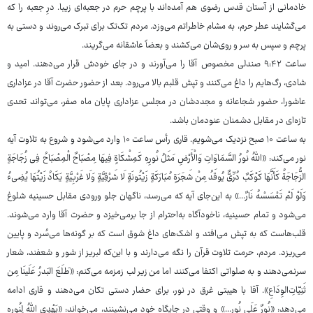
خادمانی از آستان قدس رضوی هم آمده‌اند با پرچم حرم در جعبه‌ای زیبا. درِ جعبه را که
می‌گشایند عطر حرم، به مشام خاطراتم می‌وزد. مردم تک‌تک برای تبرک می‌روند و دستی به
پرچم و سپس به سر و روی‌شان می‌کشند و بعضاً عاشقانه می‌گریند.
ساعت ۹:۴۲ صندلی مخصوص آقا را می‌آورند و در جای خودش قرار می‌دهند. امید و
شادی، رگ‌هایم را داغ می‌کنند و تپش قلبم بالا می‌رود. بعد از حضور حضرت آقا در عزاداری
عاشورا، حضور شجاعانه و مجددشان در مجلس عزاداری پایان ماه صفر، می‌تواند تحدی
تازه‌ای در مقابل دشمنان عنودمان باشد.
به ساعت ۱۰ صبح نزدیک می‌شویم. قاری رأس ساعت ۱۰ وارد می‌شود و شروع به تلاوت آیه
نور می‌کند: «اللَّهُ نُورُ السَّمَاوَاتِ وَالْأَرْضِ مَثَلُ نُورِهِ کَمِشْکَاةٍ فِیهَا مِصْبَاحٌ الْمِصْبَاحُ فِی زُجَاجَةٍ
الزُّجَاجَةُ کَأَنَّهَا کَوْکَبٌ دُرِّیٌّ یُوقَدُ مِنْ شَجَرَةٍ مُبَارَکَةٍ زَیْتُونَةٍ لَا شَرْقِیَّةٍ وَلَا غَرْبِیَّةٍ یَکَادُ زَیْتُهَا یُضِیءُ
وَلَوْ لَمْ تَمْسَسْهُ نَارٌ...» به این‌جای آیه که می‌رسد، ناگهان جلو ورودی مقابل حسینیه شلوغ
می‌شود و تمام حسینیه، ناخودآگاه به‌احترام از جا برمی‌خیزد و حضرت آقا وارد می‌شوند.
قلب‌هاست که به تپش می‌افتد و اشک‌های داغ شوق است که بر گونه‌ها می‌سُرد و پایین
می‌ریزد. مردم، حرمت تلاوت قرآن را نگه می‌دارند و با این‌که لبریز از شور و شعفند، شعار
سرنمی‌دهند و به صلواتی اکتفا می‌کنند اما من زیر لب زمزمه می‌کنم: «طَلَعَ البَدرُ عَلَینَا مِن
ثَنِیّاتِ‌الوِدَاعِ». آقا با هیبتی غرق در نور، برای حضار دستی تکان می‌دهند و قاری ادامه
می‌دهد: «نُورٌ عَلَی نُور...» و وقتی در جایگاه خود می‌نشینند، می‌خواند: «یَهْدِی اللَّهُ لِنُورِهِ