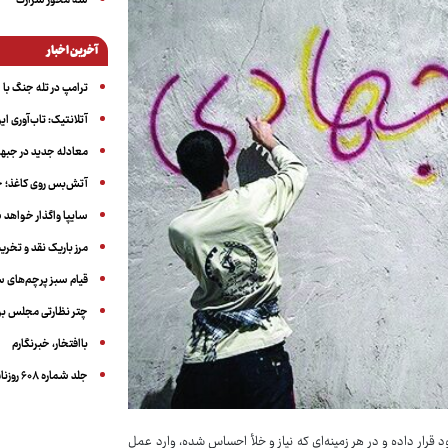
سه‌ محور شرارت
آخرین اخبار
ترامپ در تله جنگ با ا
آتلانتیک: تاب‌آوری ای
معادله جدید در جبه
آتش‌بس روی کاغذ؛ ج
سایپا واگذار خواهد ش
مرز باریک نقد و تخری
قیام سبز پرچم‌های 
چتر نظارتی مجلس بر
باافتخار، خبرنگارم
جلد شماره ۶۰۸ روزنامه آگاه
ای جهادی خود قرار داده و در هر زمینه‌ای که نیاز و خلأ احساس شده، وارد عمل