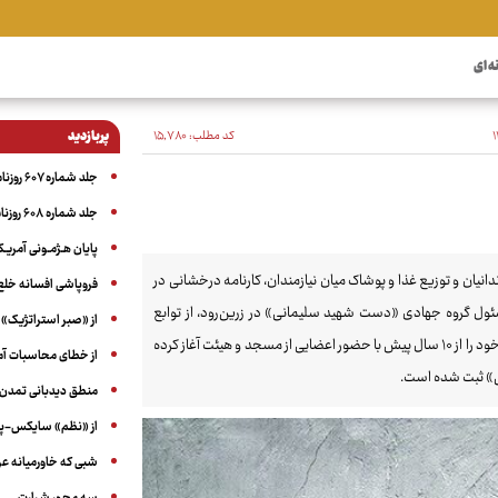
ه ای
کد مطلب:
۱۵٬۷۸۰
پربازدید
جلد شماره ۶۰۷ روزنامه آگاه
جلد شماره ۶۰۸ روزنامه آگاه
پایان هـژمـونی آمریـک
 آزادی زندانیان و توزیع غذا و پوشاک میان نیازمندان، کارنامه درخشانی در
فروپاشی افسانه خلع
لد سال ۱۳۶۲ دارای مدرک دیپلم و مسئول گروه جهادی «دست شهید سلیمانی» در زرین‌رود، از توابع
از «صبر استراتژیک» 
شهرستان خدابنده در استان زنجان است. گروه جهادی تحت مسؤولیت او، فعالیت خود را از ۱۰ سال پیش با حضور اعضایی از مسجد و هیئت آغاز کرده
از خطای محاسبات آمری
ی» ثبت شده است.
منطق دیدبانی تمدن 
از «نظم» سایکس-پیک
شبی که خاورمیانه 