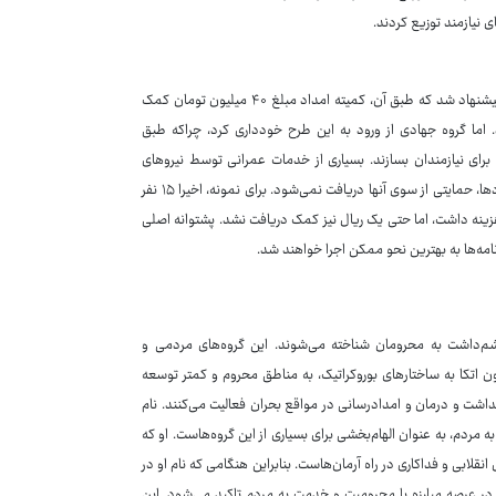
در زمینه ساخت‌وساز، تفاهم‌نامه‌ای با کمیته امداد برای ساخت ۴۳ واحد مسکونی پیشنهاد شد که طبق آن، کمیته امداد مبلغ ۴۰ میلیون تومان کمک
رای ساخت‌وساز ارائه می‌کرد. اما گروه جهادی از ورود به این طرح خودداری کرد، چراکه طبق
‌صورت متری، خانه‌هایی برای نیازمندان بسازند. بسیاری از خدمات عمرانی توسط نیروهای
جهادی به‌صورت داوطلبانه و رایگان انجام می‌شود. با وجود ارتباط با مسؤولان و نهادها، حمایتی از سوی آنها دریافت نمی‌شود. برای نمونه، اخیرا ۱۵ نفر
ه آورده شدند که اجرای این طرح ۵۰ میلیون تومان هزینه داشت، اما حتی یک ریال نیز کمک دریافت نشد. پشتوانه اصلی
نامه‌ها به بهترین نحو ممکن اجرا خواهند شد.
چشم‌داشت به محرومان شناخته می‌شوند. این گروه‌های مردمی و
ون اتکا به ساختارهای بوروکراتیک، به مناطق محروم و کمتر توسعه
شت و درمان و امدادرسانی در مواقع بحران فعالیت می‌کنند. نام
 مردم، به عنوان الهام‌بخشی برای بسیاری از این گروه‌هاست. او که
نقلابی و فداکاری در راه آرمان‌هاست. بنابراین هنگامی که نام او در
ر در عرصه مبارزه با محرومیت و خدمت به مردم تاکید می‌شود. این