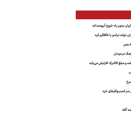
یران بدون راه خروج آبرومندانه
ران دولت ترامپ را غافلگیر کرد
ه یمن
نگ در میدان
د و مبلغ کالابرگ افزایش می‌یابد
ب
سرخ
 سر کسب‌وکارهای خرد