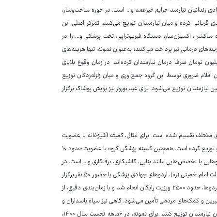
دی زندانیان نیازمند جرایم غیرعمد و... است. در حوزه ساخت‌وساز،
قربانی کرده و میان نیازمندان توزیع می‌کنند. تمرکز اصلی این
 ساکشن، اکسیژن‌ساز، دستگاه فیزیوتراپی، تخت پزشکی و... را در
نه‌های درمانی نیز پرداخت می‌کنند؛ به‌عنوان نمونه، تنها هزینه‌های
 جراحی ماهیانه بین پنج تا ۶ میلیون تومان است. در سال جاری، حدود ۲۰۰میلیون تومان صرف درمان نیازمندان کرده‌اند. در زمان وقوع بلایای
ون اقلام ضروری توسط این گروه جمع‌آوری و میان زلزله‌زدگان توزیع
 نوروز بین نیازمندان توزیع می‌شود. برای عید نوروز نیز پویش پوشاک برگزار
مختلف تقسیم شده است. برای مثال، کمیته آشپزخانه با عضویت
حدود ۱۵ نفر، در عید غدیر ۶ هزار پرس و در ماه رمضان ۱۰ هزار پرس غذای گرم تهیه و توزیع کرده است. همچنین کمیته پزشکی گروه با عضویت حدود ۱۰
یی با تخصص‌هایی مانند بنایی، کاشیکاری، برف‌کاری و... است. در
مجموع، بین ۵۰ تا ۶۰ نفر در کمیته‌های مختلف گروه فعالیت دارند. در ایام سالگرد رحلت امام خمینی (ره)، اردوهای جهادی پزشکی با حضور ۵۰ نفر برگزار
شد که هماهنگی با ۱۵ پزشک از یک سال قبل انجام گرفته بود. در طول برگزاری این اردوها، حدود ۲۵۰۰ ویزیت رایگان انجام شد و با زمان‌بندی دقیق، از
ابع مالی این گروه از طریق خیرین و کمک‌های مردمی تأمین می‌شود. گاهی نیز سپاه پاسداران و
ستاد اجرایی فرمان امام، بسته‌های معیشتی در اختیار این گروه قرار می‌دهند تا میان نیازمندان توزیع کنند. برای نمونه، در ۶ماهه نخست سال ۱۴۰۰،