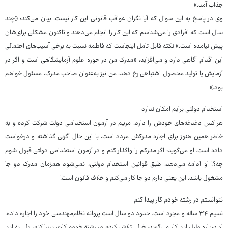
جذاب آمد.»
وی در پاسخ به این سوال که آیا نگران عواقب قانونی این کار نیست، بیان می‌کند: «چند
سال است که افرادی را می‌شناسم که این کار را انجام می‌دهند و تاکنون مشکلی برای‌شان
پیش نیامده است.» نکته قابل تامل اینجاست که فاطمه نسبت به برخی آسیب‌های احتمالی
این اقدام آگاهی دارد و می‌افزاید: «مدرک من در حوزه علوم آزمایشگاهی است و اگر در
آزمایش یا تولید محصول اشتباهی رخ دهد، من نیز به‌عنوان صاحب مدرک، مسئول خواهم
بود.»
استخدام دولتی برایم امکان ندارد
هر کس دغدغه‌های خودش را دارد. مریم در آزمون استخدامی دولت شرکت کرده و به
خاطر همین هنوز برای اجاره مدرکش مردد است، با این حال آگهی گذاشته و درخواست
داده است. او می‌گوید: اگر مدرکم را واگذار کنم و در آزمون استخدامی دولتی قبول شوم
چه؟! او ادامه می‌دهد: طبق قوانین استخدام دولتی، نمی‌شود همزمان مدرک دو جا
مشغول باشد. این یعنی دارم دو جا کار می‌کنم و خلاف قانون است!
نتوانستم در رشته خودم کار پیدا کنم
نسیم ۳۴ ساله و مجرد است. حدود دو سال است پروانه نظام‌مهندسی خود را اجاره داده.
او درباره دلیل این کار می‌گوید: خیلی تلاش کردم در رشته خودم کاری پیدا کنم، ولی به این