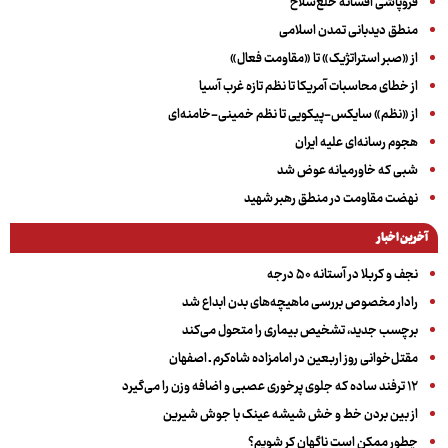
فروپاشی افسانه خلع‌سلاح
منطق دیدبانی تمدن اسلامی
از «صبر استراتژیک» تا «مقاومت فعال»
از خطای محاسبات آمریکا تا نظم تازه غرب آسیا
از «نظم» سایکس-پیکویی تا نظم خمینی-خامنه‌ای
هجوم رسانه‌ای علیه ایران
شبی که خاورمیانه عوض شد
نهضت مقاومت در منطق رهبر شهید
آخرین اخبار
نجف و کربلا در آستانه ۵۰ درجه
رادار مخصوص بررسی ماهیچه‌های بدن ابداع شد
برچسب جدید، تشخیص بیماری را متحول می‌کند
مقتل‌خوانی روز اربعین در امامزاده شاه‌کرم ـ اصفهان
۱۲ ترفند ساده که جلوی پرخوری عصبی و اضافه ‌وزن را می‌گیرد
از بین بردن خط و خش شیشه عینک با جوش شیرین
چطور ممکن است ناگهان کر شویم؟