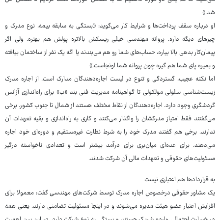
شد.»
او درباره سقف پرداخت‌ها و شرایط کار می‌گوید: «بستگی به سابقه بیمه، نوع مدرک و
چیزهای دیگه داره. پروانه مهندسی خیلی ریسکش بالاتره پولش هم بهتره. ولی اگر
پیمان‌کار بدهی بالا بیاره، حساب‌های شما رو هم می‌بندند یا اگه یک نفر از ساختمان بیافته
و بمیره پای شما هم گیره چون پروانه شما اونجاست.»
اما نکته عجیب، گستردگی و تنوع در لیست اجاره‌دهندگان مدارک است. از اجاره مدرک
زیست‌شناسی سلولی مولکولی تا گواهینامه مدیریت فنی بند «ب» برای راه‌اندازی آژانس
گردشگری وجود دارد. اجاره‌دهندگان از نقاط مختلف هستند از شمال تا جنوب کشور. برخی
می‌گفتند فقط امتیاز مدرکشان را واگذار می‌کنند و کاری به راه‌اندازی و بقیه تعهدات آن
ندارند. برخی هم گفتند مدرک خود را به شرط نظارت غیرمستقیم و دوره‌ای خود اجاره
می‌دهند. برای عده‌ای میان‌بری برای درآمد بیشتر است و تعدادی ناخواسته درگیر
مسئولیت‌های حقوقی و تعهدات مالی آن شرکت شدند.
به قراردادها هم اعتباری نیست
یک مشاور حقوقی درخصوص اجاره مدرک توسط شرکت‌های مهندسی گفت: معمولا برای
افزایش اعتبار عضو هیئت مدیره می‌شوند و در اینجا مسئولیت تضامنی دارند. یعنی همه
در خسارت احتمالی وارده شریک هستند و بستگی به نوع شرکت دارد. در این بین اهمیت