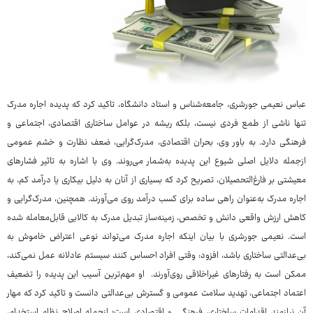
عباس نعیمی جورشری، جامعه‌شناس و استاد دانشگاه، تاکید کرد که پدیده اجاره مدرک
تنها ناشی از طمع فردی نیست، بلکه ریشه در عوامل ساختاری اقتصادی، اجتماعی و
فرهنگی دارد. به باور وی، بحران اقتصادی، مدرک‌گرایی، ضعف نظارت و خشم عمومی
ازجمله دلایل اصلی شیوع این پدیده به‌شمار می‌روند. وی با اشاره به تاثیر فشارهای
معیشتی بر فارغ‌التحصیلان، تصریح کرد که بسیاری از آنان به دلیل بیکاری یا درآمد کم، به
اجاره مدرک به‌عنوان راهی ساده برای کسب درآمد روی می‌آورند. همچنین، مدرک‌گرایی و
کاهش ارزش واقعی دانش و تخصص، زمینه‌ساز تبدیل مدرک به کالایی قابل‌معامله شده
است. نعیمی جورشری با بیان اینکه اجاره مدرک می‌تواند نوعی اعتراض خاموش به
بی‌عدالتی ساختاری باشد، افزود: وقتی افراد احساس کنند سیستم عادلانه عمل نمی‌کند،
ممکن است به رفتارهای غیراخلاقی روی‌آورند. او مهم‌ترین آسیب این پدیده را تضعیف
اعتماد اجتماعی، تهدید سلامت عمومی و گسترش بی‌عدالتی دانست و تاکید کرد که مهار
آن نیازمند اقدامات ساختاری، فرهنگی و اقتصادی است؛ ازجمله اصلاح نظام استخدام،