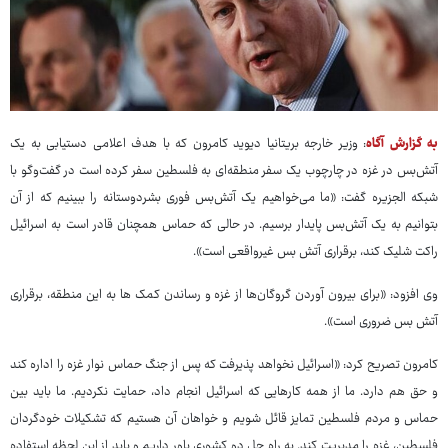
به گزارش آگاه
: وزیر خارجه بریتانیا دیوید کامرون که با هدف اعلامی دستیابی به یک
آتش‌بس در غزه در چارچوب یک سفر منطقه‌ای به فلسطین سفر کرده است در گفت‌وگو با
شبکه الجزیره گفت: «ما می‌خواهیم یک آتش‌بس فوری بشردوستانه را ببینیم که از آن
بتوانیم به یک آتش‌بس پایدار برسیم. در حالی که حماس همچنان قادر است به اسرائیل
راکت شلیک کند، برقراری آتش بس غیرواقعی است».
وی افزود: «برای بیرون آوردن گروگان‌ها از غزه و رساندن کمک ها به این منطقه، برقراری
آتش بس ضروری است».
کامرون تصریح کرد: «اسرائیل نخواهد پذیرفت که پس از جنگ حماس نوار غزه را اداره کند
و حق هم دارد. ما از همه کارهایی که اسرائیل انجام داد، حمایت نکردیم. ما باید بین
حماس و مردم فلسطین تمایز قائل شویم و خواهان آن هستیم که تشکیلات خودگردان
فلسطین، غزه را مدیریت کند. به راه حل دو کشوری باور داریم و باید از این لحظه استفاده