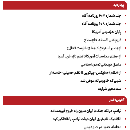
پربازدید
جلد شماره ۶۰۷ روزنامه آگاه
جلد شماره ۶۰۸ روزنامه آگاه
پایان هـژمـونی آمریـکا
فروپاشی افسانه خلع‌سلاح
از «صبر استراتژیک» تا «مقاومت فعال»
از خطای محاسبات آمریکا تا نظم تازه غرب آسیا
منطق دیدبانی تمدن اسلامی
از «نظم» سایکس-پیکویی تا نظم خمینی-خامنه‌ای
شبی که خاورمیانه عوض شد
سه‌ محور شرارت
آخرین اخبار
ترامپ در تله جنگ با ایران بدون راه خروج آبرومندانه
آتلانتیک: تاب‌آوری ایران دولت ترامپ را غافلگیر کرد
معادله جدید در جبهه یمن