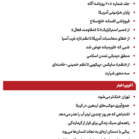
جلد شماره ۶۰۸ روزنامه آگاه
پایان هـژمـونی آمریـکا
فروپاشی افسانه خلع‌سلاح
از «صبر استراتژیک» تا «مقاومت فعال»
از خطای محاسبات آمریکا تا نظم تازه غرب آسیا
شبی که خاورمیانه عوض شد
منطق دیدبانی تمدن اسلامی
از «نظم» سایکس-پیکویی تا نظم خمینی-خامنه‌ای
سه‌ محور شرارت
آخرین اخبار
تهران خنک‌تر می‌شود
جمع‌آوری موکب‌های اربعین در کربلا
اشتباهی که هر روز چندین لیتر آب را هدر می‌دهد
راهنمای سبک زندگی برای فرار از گرمازدگی
رباتی با دستان اره‌ای به نجات انسان‌ها می‌رود