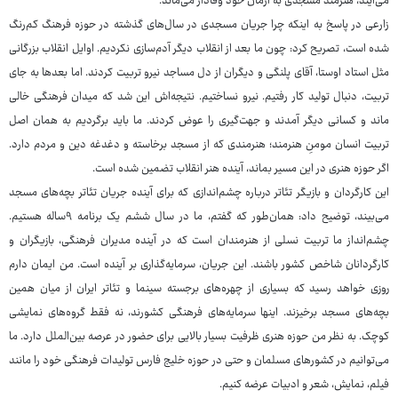
می‌آیند، هنرمند مسجدی به آرمان خود وفادار می‌ماند.
زارعی در پاسخ به اینکه چرا جریان مسجدی در سال‌های گذشته در حوزه فرهنگ کم‌رنگ
شده است، تصریح کرد: چون ما بعد از انقلاب دیگر آدم‌سازی نکردیم. اوایل انقلاب بزرگانی
مثل استاد اوستا، آقای پلنگی و دیگران از دل مساجد نیرو تربیت کردند. اما بعدها به جای
تربیت، دنبال تولید کار رفتیم. نیرو نساختیم. نتیجه‌اش این شد که میدان فرهنگی خالی
ماند و کسانی دیگر آمدند و جهت‌گیری را عوض کردند. ما باید برگردیم به همان اصل
تربیت انسان مومنِ هنرمند؛ هنرمندی که از مسجد برخاسته و دغدغه دین و مردم دارد.
اگر حوزه هنری در این مسیر بماند، آینده هنر انقلاب تضمین شده است.
این کارگردان و بازیگر تئاتر درباره چشم‌اندازی که برای آینده جریان تئاتر بچه‌های مسجد
می‌بیند، توضیح داد: همان‌طور که گفتم، ما در سال ششم یک برنامه ۹ساله هستیم.
چشم‌انداز ما تربیت نسلی از هنرمندان است که در آینده مدیران فرهنگی، بازیگران و
کارگردانان شاخص کشور باشند. این جریان، سرمایه‌گذاری بر آینده است. من ایمان دارم
روزی خواهد رسید که بسیاری از چهره‌های برجسته سینما و تئاتر ایران از میان همین
بچه‌های مسجد برخیزند. اینها سرمایه‌های فرهنگی کشورند، نه فقط گروه‌های نمایشی
کوچک. به نظر من حوزه هنری ظرفیت بسیار بالایی برای حضور در عرصه بین‌الملل دارد. ما
می‌توانیم در کشورهای مسلمان و حتی در حوزه خلیج فارس تولیدات فرهنگی خود را مانند
فیلم، نمایش، شعر و ادبیات عرضه کنیم.