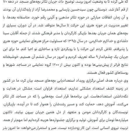
که طی کرده تا به وضعیت امروز برسد، توضیح داد: جریان تئاتر بچه‌های مسجد در دهه ۷۰
از قم آغاز شد. دوستانی چون سیدحسین پارسایی و محمدرضا آزاد از پایه‌گذاران آن بودند
و آن زمان اتفاقات مبارکی در حوزه تئاتر مذهبی و آئینی رقم خورد. متاسفانه بعدها، با
تغییر مدیریت در حوزه هنری، این حرکت تا سال‌ها متوقف شد. در آن دوران، بسیاری از
بچه‌های همان جریان بعدها بازیگر، کارگردان یا مدیر فرهنگی شدند از جمله آقایان سینا
دلشادی و خداکرم خداکرمی. در سال ۱۳۹۵ که مسئولیت مرکز هنرهای نمایشی حوزه هنری
را پذیرفتم، تلاش کردم این حرکت را با رویکردی تازه و ساختاری نو احیا کنم. ما برای این
جریان یک چشم‌انداز ۹ ساله تعریف کردیم و امروز در سال ششم آن هستیم. خوشبختانه
نتایج فراتر از پیش‌بینی‌ها بوده و اکنون بیش از ۱۲۰۰ گروه نمایشی در مساجد شهرها و
روستاهای کشور فعال هستند.
وی درباره هدف اصلی برگزاری رویداد استعدادیابی بچه‌های مسجد بیان کرد: ما در کشور
در زمینه کشف استعداد مشکلی نداریم، استعداد فراوان است؛ مشکل در هدایت و
نگه‌داشتن استعدادهاست. این برنامه‌ها قرار است بچه‌هایی را که در مساجد کار تئاتر
می‌کنند، آموزش دهد، حمایت کند و مسیر رشدشان را هموار کند تا در آینده، بازیگران،
نویسندگان و کارگردانان مومن و متعهد از دل همین جریان بیرون بیایند. تاکنون
میلیاردها تومان برای آموزش، تولید و برگزاری جشنواره‌ها هزینه کرده‌ایم اما مهم‌تر از همه،
تربیت نیروی انسانی است. این کار زودبازده نیست، صبر و استمرار می‌خواهد؛ ما امروز بذر