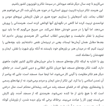
می‌کاریم تا چند سال دیگر شاهد میوه‌اش در سینما، تئاتر و تلویزیون کشور باشیم.
این هنرمند تئاتر درباره «تربیت نیروی انسانی» در حوزه هنر یادآور شد: اگر می‌خواهیم هنر
انقلاب بماند، باید آدم‌هایش را بسازیم. حوزه هنری در طول تاریخش نیروهای مومن و
توانمندی تربیت کرده اما گاهی در نگهداری آنها کوتاهی کرده است. هنرمندانی را پرورش
می‌دهد، اما آنها را در مسیر خودش حفظ نمی‌کند. من صریح می‌گویم که ما باید نیرو
بسازیم با تفکر، مانیفست و جهان‌بینی انقلاب اسلامی. اگر هنرمندی پرورش دادیم اما
بعدها مقابل همان آرمان‌ها ایستاد، یعنی در تربیتمان نقص داشته‌ایم. باید بچه‌هایی را
تربیت کنیم که در میدان هنر، بر باورهای خود بایستند نه آنکه برای شهرت یا نقش، ایمان و
تعهدشان را معامله کنند.
وی با اشاره به اینکه تئاتر بچه‌های مسجد با سایر جریان‌های تئاتری کشور تفاوت ماهوی
دارد، گفت: تئاتر بچه‌های مسجد تنها جریان تئاتری انقلابی و دینی کشور است. در جاهای
دیگر هم تئاتر مقاومت یا آئینی کار می‌شود، اما اینجا مبنا، مسجد است؛ جایی که پیامبر از
آن تمدن اسلامی را بنا کرد. این تئاتر از متن ایمان و مردم برمی‌خیزد، نه از نهادهای رسمی
یا روشنفکری. بچه‌ای که در فضای مسجد رشد می‌کند، ریشه‌اش محکم است. مثل درختی
است که با هیچ بادی از جا کنده نمی‌شود. هنرمندی که از مسجد آمده، پای کارش
می‌ایستد چون کار را عبادت می‌بیند. برخلاف برخی که برای دیده شدن، از باورشان کوتاه