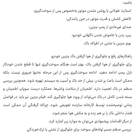
باشید:
استارت طولانی یا روشن نشدن موتور به‌خصوص پس از سوخت‌گیری؛
کاهش کشش و قدرت موتور در حین رانندگی؛
صدای غیرعادی از پمپ بنزین؛
ریپ زدن یا خاموش شدن ناگهانی خودرو؛
بوی بنزین یا نشتی در اطراف باک.
راهکارهای رفع و جلوگیری از هوا گرفتن باک بنزین خودرو
برای جلوگیری از هوا گرفتن باک، بهتر است هنگام سوخت‌گیری تنها تا قطع شدن خودکار
نازل پمپ ادامه دهید. ادامه سوخت‌گیری پس از این مرحله نه‌تنها ضروری نیست، بلکه
ممکن است باعث پر شدن بیش از حد باک و آسیب به سیستم تهویه شود. همچنین بررسی
منظم درِ باک اهمیت دارد. اطمینان از سلامت واشرها، عملکرد درست سوپاپ اطمینان و
بسته شدن کامل در باک می‌تواند از ورود هوا جلوگیری کند. فیلتر بنزین نیز باید در فواصل
زمانی توصیه‌شده توسط کارخانه سازنده تعویض شود، چراکه گرفتگی آن ممکن است
فشار داخلی باک را بر هم زده و به مکش هوا منجر شود.
از دیگر اقدامات پیشنهادی می‌توان به موارد زیر اشاره کرد:
بررسی منظم مسیر لوله‌های سوخت برای جلوگیری از نشتی یا ترک‌خوردگی.