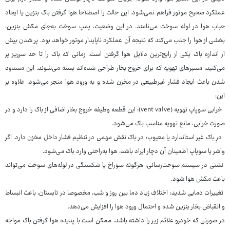
عملکرد صحیح موتور فراهم نمی‌شود. این حالت را اصطلاحا هوا گرفتن باک بنزین یا ایجاد
حباب هوا در لوله سوخت می‌نامند. در این وضعیت، پمپ سوخت به‌جای مکش بنزین،
بخشی از هوا را جذب می‌کند که نتیجه آن عملکرد ناپایدار موتور خواهد بود. پر شدن بیش
از اندازه باک یکی از رایج‌ترین دلایل هوا گرفتن است. زمانی که باک را تا حد سرریز پر
می‌کنید، مسیرهای تهویه که برای خروج بخار طراحی شده‌اند بسته می‌شوند. این مسدود
شدن باعث ایجاد فشار غیرطبیعی در مخزن شده و به ورود هوا منجر می‌شود. علاوه بر
این:
خرابی سوپاپ تهویه (vent valve): این قطعه وظیفه خروج بخار اضافی از باک را دارد و در
صورت خرابی، مانع تهویه مناسب باک می‌شود.
درِ باک غیر استاندارد یا معیوب: در باک نقش مهمی در تنظیم فشار داخل مخزن دارد. اگر
واشر یا سوپاپ اطمینان آن دچار ایراد باشد، هوا به‌راحتی وارد باک می‌شود.
نشتی در سیستم سوخت‌رسانی: هرگونه سوراخ یا شکستگی در لوله‌های سوخت می‌تواند
باعث مکش هوا شود.
تغییرات دمایی شدید: اختلاف زیاد دما بین روز و شب، مخصوصا در تابستان، باعث انبساط
و انقباض بخار بنزین شده و احتمال ورود هوا را افزایش می‌دهد.
در صورتی که خودرو علائم زیر را داشته باشد، ممکن است با پدیده هوا گرفتن باک مواجه