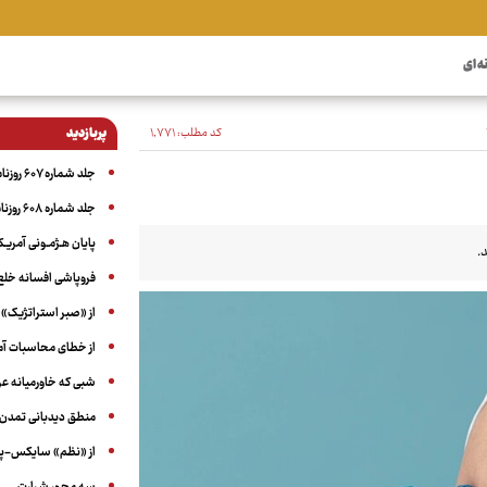
ه ای
کد مطلب:
۱٬۷۷۱
پربازدید
جلد شماره ۶۰۷ روزنامه آگاه
جلد شماره ۶۰۸ روزنامه آگاه
پایان هـژمـونی آمریـک
.
فروپاشی افسانه خلع
از «صبر استراتژیک» 
از خطای محاسبات آمری
شبی که خاورمیانه 
منطق دیدبانی تمدن 
از «نظم» سایکس-پیک