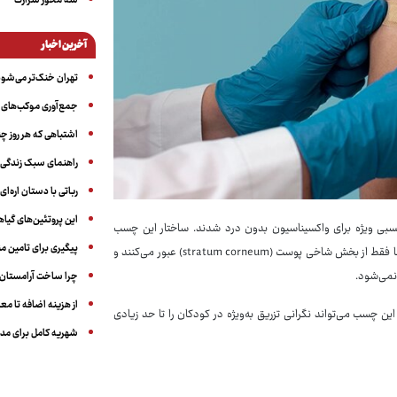
سه‌ محور شرارت
آخرین اخبار
تهران خنک‌تر می‌شود
جمع‌آوری موکب‌های ار
اشتباهی که هر روز چن
راهنمای سبک زندگی بر
رباتی با دستان اره‌ای
این پروتئین‌های گیا
سبی ویژه برای واکسیناسیون بدون درد شدند. ساختار این چسب
پیگیری برای تامین من
شامل تعداد زیادی سوزن با طول شش دهم میلیمتر است و به همین دلیل، سوزن‌ها فقط از بخش شاخی پوست (stratum corneum) عبور می‌کنند و
نمی‌شود.
چرا ساخت آرامستان‌ه
از هزینه اضافه تا مع
ین چسب می‌تواند نگرانی تزریق به‌ویژه در کودکان را تا حد زیادی
شهریه کامل برای مدر