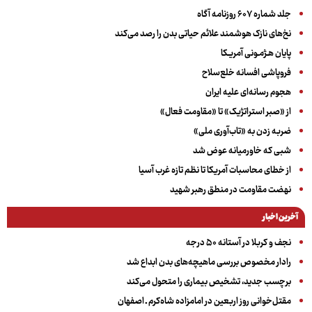
جلد شماره ۶۰۷ روزنامه آگاه
نخ‌های نازک هوشمند علائم حیاتی بدن را رصد می‌کند
پایان هـژمـونی آمریـکا
فروپاشی افسانه خلع‌سلاح
هجوم رسانه‌ای علیه ایران
از «صبر استراتژیک» تا «مقاومت فعال»
ضربه زدن به «تاب‌آوری ملی»
شبی که خاورمیانه عوض شد
از خطای محاسبات آمریکا تا نظم تازه غرب آسیا
نهضت مقاومت در منطق رهبر شهید
آخرین اخبار
نجف و کربلا در آستانه ۵۰ درجه
رادار مخصوص بررسی ماهیچه‌های بدن ابداع شد
برچسب جدید، تشخیص بیماری را متحول می‌کند
مقتل‌خوانی روز اربعین در امامزاده شاه‌کرم ـ اصفهان