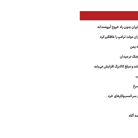
یران بدون راه خروج آبرومندانه
ران دولت ترامپ را غافلگیر کرد
ه یمن
نگ در میدان
د و مبلغ کالابرگ افزایش می‌یابد
ب
سرخ
 سر کسب‌وکارهای خرد