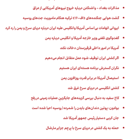
مذاکرات بغداد - واشنگتن‌ درباره خروج نیروهای آمریکایی از عراق
گشت هوایی جنگنده‌های «اف-۱۶» ترکیه هنگام ماموریت جت‌های روسیه
ایروانی اتهامات بی‌اساس آمریکا وانگلیس علیه ایران درباره دریای سرخ و یمن را رد کرد
گفت‌وگوی تلفنی وزیر خارجه آمریکا و انگلیس درباره یمن
آمریکا در امور داخلی قرقیزستان دخالت نکند
اگر کشتی ایران توقیف شود عمل متقابل انجام می‌دهیم
نگران گسترش برنامه هسته‌ای ایران هستیم
استیصال آمریکا در برابر قدرت روزافزون یمن
کشتی انگلیسی در دریای سرخ غرق شد
کاخ سفید به دنبال بررسی گزینه‌های جایگزینِ عملیات زمینی در رفح
بولتون: پوتین دندان‌های بایدن را شمرده | روسیه احیا شده است
جان کربی دستیار رئیس جمهور آمریکا شد
حمله به یک کشتی در دریای سرخ با پرچم جزایر مارشال