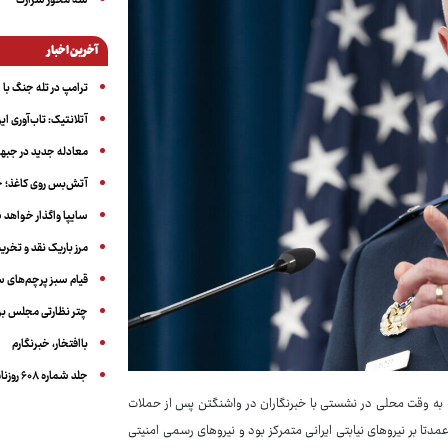
سه‌ محور شرارت
آخرین اخبار
ترامپ در تله جنگ با ا
آتلانتیک: تاب‌آوری ای
معادله جدید در جبه
آتش‌بس روی کاغذ؛ ج
سایپا واگذار خواهد ش
مرز باریک نقد و تخری
قیام سبز پرچم‌های 
چتر نظارتی مجلس بر
باافتخار، خبرنگارم
جلد شماره ۶۰۸ روزنامه آگاه
به به وقت محلی در نشستی با خبرنگاران در واشنگتن پس از حملات
ا بر نیروهای نیابتی ایرانی متمرکز بود و نیروهای رسمی امنیتی