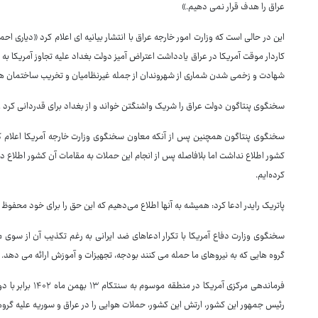
عراق را هدف قرار نمی دهیم.»
این در حالی است که وزارت امور خارجه عراق با انتشار بیانیه ای اعلام کرد «دیاری احم
کاردار موقت آمریکا در عراق یادداشت اعتراض آمیز دولت بغداد علیه تجاوز آمریکا به
شهادت و زخمی شدن شماری از شهروندان از جمله غیرنظامیان و تخریب ساختمان ها
سخنگوی پنتاگون دولت عراق را شریک واشنگتن خواند و از بغداد برای قدردانی کرد و 
کشور اطلاع نداشت اما بلافاصله پس از انجام این حملات به مقامات آن کشور اطلاع دا
کرده‌ایم.
پاتریک رایدر ادعا کرد: همیشه به آنها اطلاع می‌دهیم که این حق را برای خود محفوظ
سخنگوی وزارت دفاع آمریکا با تکرار ادعاهای ضد ایرانی به رغم تکذیب آن از سوی 
گروه هایی که به نیروهای ما حمله می کنند بودجه، تجهیزات و آموزش ارائه می دهد.
رئیس جمهور این کشور، ارتش این کشور، حملات هوایی را در عراق و سوریه علیه گروه