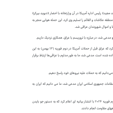
د مجید» رئیس اداره آمریکا در آن وزارتخانه با احضار «دیوید بیرکر»
 منطقه عکاشات و القائم را تسلیم وی کرد. این حمله هوایی منجر به
 و اموال شهروندان عراقی شد.
مدعی شد: در مبارزه با تروریسم با عراق، همکاری نزدیک داریم.
سخنگوی پنتاگون همچنین پس از آنکه معاون سخنگوی وزارت خارجه آمریکا اعلام کرد که عراق قبل از حملات آمریکا در دوم فوریه (۱۳ بهمن) به این
ده شده است، مدعی شد: ما به طور مداوم با عراقی‌ها ارتباط برقرار
 می‌دانیم که به حملات علیه نیروهای خود پاسخ دهیم.
مقامات جمهوری اسلامی ایران مدعی شد: ما می دانیم که ایران به
فرماندهی مرکزی آمریکا در منطقه موسوم به سنتکام ۱۳ بهمن ماه ۱۴۰۲ برابر با دوم فوریه ۲۰۲۴ با انتشار بیانیه ای اعلام کرد که به دستور جو بایدن
های مقاومت انجام دادند.