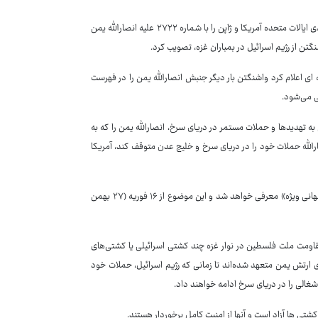
شورای امنیت سازمان ملل ۲۰ دی ماه جاری برابر با ۱۰ ژانویه ۲۰۲۴، قطعنامه پیشنهادی ایالات متحده آمریکا و ژاپن را با شماره ۲۷۲۲ علیه انصارالله یمن
تن از رژیم اسرائیل در بمباران غزه، تصویب کرد.
وزیر خارجه آمریکا ۱۸ ژانویه ۲۰۲۴ برابر با ۲۸ دی ماه ۱۴۰۲ در بیانیه ای اعلام کرد واشنگتن بار دیگر جنبش انصارالله یمن را در فهرست
به تهدیدها و حملات مستمر در دریای سرخ، انصارالله یمن را که به
رالله حملات خود را در دریای سرخ و خلیج عدن متوقف کند، آمریکا
متیو میلر سخنگوی وزرات خارجه آمریکا گفت که انصارالله یمن یک گروه «تروریست جهانی ویژه» معرفی خواهد شد و این موضوع از ۱۶ فوریه (۲۷ بهمن
اومت ملت فلسطین در نوار غزه چند کشتی اسرائیلی یا کشتی‌های
ی ارتش یمن متعهد شده‌اند تا زمانی که رژیم اسرائیل، حملات خود
شغالی را در دریای سرخ ادامه خواهند داد.
شتی ها آزاد است و آنها از امنیت کامل برخوردار هستند.