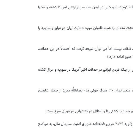
حمله پهپادی شبانه به یک پایگاه کوچک آمریکایی در اردن، سه سرباز ارتش آمریکا کشته و دهها
گوی وزارت دفاع آمریکا همچنین گفت: «ما ارزیابی می‌کنیم که ۸۰ هدف از ۸۵ هدف متعلق به شبه‌نظامیان مورد حمایت ایران در عراق و سوریه را
لفات ‌نیست اما می توان نتیجه گرفت که احتمالاً در این حملات،
هنوز ادامه دارد.»
از اینکه فردی ایرانی در حملات اخیر آمریکا در سوریه و عراق کشته
رایدر در ادامه درباره حملات آمریکا و متحدانش به انصارالله یمن گفت: ما به همراه متحدانمان ۳۶ هدف حوثی ها (انصارالله یمن) از جمله انبارهای
حمله به کشتی‌ها و اختلال در کشتیرانی در دریای سرخ است.
به گزارش ایرنا، آمریکا و انگلیس با همراهی ۸ کشور دیگر، ۲۱ دی ماه جاری برابر با ۱۱ ژانویه ۲۰۲۴ در پی قطعنامه شورای امنیت سازمان ملل، به مواضع