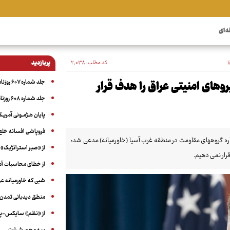
ه ای
کد مطلب:
۲٬۰۳۸
پربازدید
جلد شماره ۶۰۷ روزنامه آگاه
روهای امنیتی عراق را هدف قرار
جلد شماره ۶۰۸ روزنامه آگاه
پایان هـژمـونی آمریـک
فروپاشی افسانه خلع
رباره گروههای مقاومت در منطقه غرب آسیا (خاورمیانه) مدعی شد:
از «صبر استراتژیک» 
رار نمی دهیم.
از خطای محاسبات آمری
شبی که خاورمیانه 
منطق دیدبانی تمدن 
از «نظم» سایکس-پیک