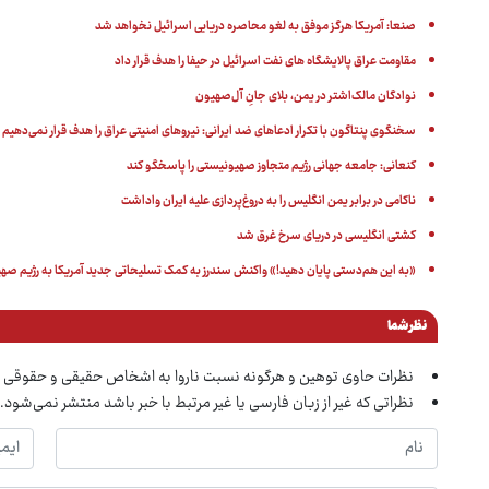
صنعا: آمریکا هرگز موفق به لغو محاصره دریایی اسرائیل نخواهد شد
مقاومت عراق پالایشگاه های نفت اسرائیل در حیفا را هدف قرار داد
نوادگان مالک‌اشتر در یمن، بلای جانِ آل‌صهیون
سخنگوی پنتاگون با تکرار ادعاهای ضد ایرانی: نیروهای امنیتی عراق را هدف قرار نمی‌دهیم
کنعانی: جامعه جهانی رژیم متجاوز صهیونیستی را پاسخگو کند
ناکامی در برابر یمن انگلیس را به دروغ‌پردازی علیه ایران واداشت
کشتی انگلیسی در دریای سرخ غرق شد
«به این هم‌دستی پایان دهید!» واکنش سندرز به کمک تسلیحاتی جدید آمریکا به رژیم صه
نظر شما
نظرات حاوی توهین و هرگونه نسبت ناروا به اشخاص حقیقی و حقوقی 
نظراتی که غیر از زبان فارسی یا غیر مرتبط با خبر باشد منتشر نمی‌شود.