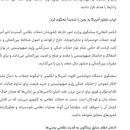
رادارها را هدف قرار دادند.
ایران، تجاوز آمریکا به یمن را شدیداً محکوم کرد
«ناصر کنعانی» سخنگوی وزارت امور خارجه کشورمان حملات نظامی گسترده اخیر آمری
گونه حملات خودسرانه و ماجراجویانه، خارج از قواعد و اصول شناخته بین‌المللی و
ثابت کردند که حامی تمام عیار جنایات جنگی و نسل‌کُشی رژیم صهیونیستی در نوار 
اشغالگر و جنایتکار صهیونیستی را مقدم بر صلح و امنیت بین‌المللی می‌دانند و برای 
مقررات بین‌المللی و منشور ملل متحد را زیر پا می‌گذارند.
سخنگوی دستگاه دیپلماسی افزود: آمریکا و انگلیس با اینگونه حملات، به دنبال تشد
افکار عمومی از جنایات جنگی رژیم صهیونیستی و خرید فرصت برای تداوم جنایات جن
اقدام مؤثر و فوری برای از بین بردن علت اصلی ناامنی‌ها و بی ثباتی‌ها که همان جنگ
جمله زنان و کودکان است، دست به حملات نظامی به کشوری می‌زنند که در تلاش ا
کشتار آن را متوقف کند. مطمئناً این گونه عملیات نظامی خودسرانه و تجاوزکارانه
کشورهای متجاوز نخواهد داشت.
اذعان مقام سابق پنتاگون به قدرت نظامی یمنی‌ها