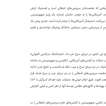
تی‌هایی که مقصدشان سرزمین‌های اشغالی است و لجستیک ارتش
آمریکایی‌ها را به عنوان حامیان شماره یک رژیم صهیونیستی،
رو می‌کنند، استیصال آمریکایی‌ها را بیشتر کرده است. چندی پیش یک
ن از زیردریایی بدون سرنشین نمایانگر پیشرفت توانمندی و تغییر
ح این کشور در دریای سرخ خبر داد. «عبدالملک بدرالدین الحوثی»
 در حملات به کشتی‌های آمریکایی، انگلیسی و صهیونیستی به سامانه
عملیات در دو دریای سرخ و عرب، تنگه باب‌المندب و خلیج عدن ادامه
افزوده خواهد شد. نیروهای مسلح یمن تاکنون ۴۸ کشتی به مقصد سرزمین‌های اشغالی را در دو دریای عرب و سرخ هدف قرار
داده‌اند و طبق وعده رهبر انصارالله بر شدت عملیات خود در این آبراه بین‌المللی خواهند افزود. طبق اعلام حوثی‌ها، عملیات علیه اهداف اسرائیل با ۱۸۳
پهپادها و قایق‌های نظامی توسط آنها از نظر کمی و کیفی افزایش
 کشتی صهیونیستی یا کشتی‌های عازم سرزمین‌های اشغالی را در