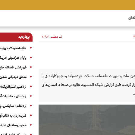
ه ای
کد مطلب:
۲٬۴۸۱
پربازدید
جلد شماره ۶۰۷ روزنامه آگاه
پایان هـژمـونی آمریـک
فروپاشی افسانه خلع
ن، مات و مبهوت مانده‌اند، حملات خودسرانه و تجاوزکارانه‌ای را
منطق دیدبانی تمدن 
 این تجاوز، «صنعا» پایتخت یمن ۱۶ بار هدف حمله قرار گرفت. طبق گزارش شبکه المسیره، علاوه بر صنعاء، استان‌های
از «صبر استراتژیک» 
.
از خطای محاسبات آمری
از «نظم» سایکس-پیک
ضربه زدن به «تاب‌آو
هجوم رسانه‌ای علیه ا