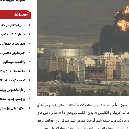
شبی که خاورمیانه 
آخرین اخبار
سایپا واگذار خواهد ش
مرز باریک نقد و تخری
قیام سبز پرچم‌های 
چتر نظارتی مجلس بر
باافتخار، خبرنگارم
جلد شماره ۶۰۸ روزنامه آگاه
نجف و کربلا در آستانه ۵۰ در
رادار مخصوص بررسی 
برچسب جدید، تشخیص
تجاوز نظامی به خاک یمن مشارکت داشتند. «آستین» طی بیانیه‌ای
مقتل‌خوانی روز اربعین
حملات آمریکا و انگلیس به یمن، گفت: نیروهای ما به همراه نیروهای
م دادند. وزیر جنگ رژیم آمریکا مدعی شد: هدف این حملات برهم
زدن و تضعیف توانایی‌های شبه‌نظامیان حوثی مورد حمایت ایران است. این حملات ۸ سایت از جمله انبارهای تسلیحات و موشک، سامانه‌های هوایی و