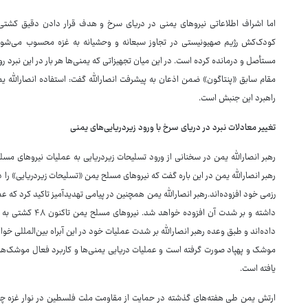
اما اشراف اطلاعاتی نیروهای یمنی در دریای سرخ و هدف قرار دادن دقیق کش
کودک‌کش رژیم صهیونیستی در تجاوز سبعانه و وحشیانه به غزه محسوب می‌شوند، 
مستأصل و درمانده کرده است. در این میان تجهیزاتی که یمنی‌ها هر بار در این نبرد 
مقام سابق «پنتاگون» ضمن اذعان به پیشرفت انصارالله گفت: استفاده انصارالله یم
راهبرد این جنبش است.
تغییر معادلات نبرد در دریای سرخ با ورود زیردریایی‌های یمنی
رهبر انصارالله یمن در سخنانی از ورود تسلیحات زیردریایی به عملیات نیروهای مسل
رهبر انصارالله یمن در این باره گفت که نیروهای مسلح یمن «تسلیحات زیردریایی» را
رزمی خود افزوده‌اند.رهبر انصارالله یمن همچنین در پیامی تهدیدآمیز تاکید کرد که 
داشته و بر شدت آن 
موشک و پهپاد صورت گرفته است و عملیات دریایی یمنی‌ها و کاربرد فعال موشک‌ها، 
یافته است.
ارتش یمن طی هفته‌های گذشته در حمایت از مقاومت ملت فلسطین در نوار غزه چند