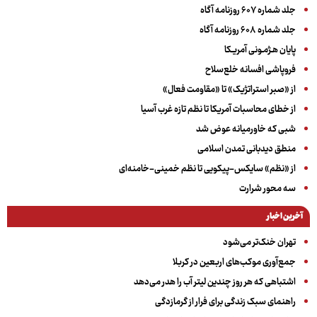
جلد شماره ۶۰۷ روزنامه آگاه
جلد شماره ۶۰۸ روزنامه آگاه
پایان هـژمـونی آمریـکا
فروپاشی افسانه خلع‌سلاح
از «صبر استراتژیک» تا «مقاومت فعال»
از خطای محاسبات آمریکا تا نظم تازه غرب آسیا
شبی که خاورمیانه عوض شد
منطق دیدبانی تمدن اسلامی
از «نظم» سایکس-پیکویی تا نظم خمینی-خامنه‌ای
سه‌ محور شرارت
آخرین اخبار
تهران خنک‌تر می‌شود
جمع‌آوری موکب‌های اربعین در کربلا
اشتباهی که هر روز چندین لیتر آب را هدر می‌دهد
راهنمای سبک زندگی برای فرار از گرمازدگی