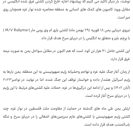
نوشت: بار دیگر تاکید می کنیم که پیشنهاد اجازه خارج کردن کشتی غرق شده انگلیسی در
مقابل ورود کامیون های کمک های انسانی به منطقه محاصره شده نوار غزه همچنان روی
میز است.
نیروی دریایی یمن ۱۸ فوریه (۲۹ بهمن ماه) کشتی باری ام وی روبی مار (M/V Rubymar )
با پرچم بلیز و متعلق به انگلیس را در دریای سرخ هدف قرار داد.
این کشتی حامل ۴۱ هزار تن کود است که هم اکنون در مقابل سواحل یمن به صورت نیمه
غرق قرار دارد.
از زمان آغاز جنگ علیه غزه و تهاجم وحشیانه رژیم صهیونیستی به این منطقه، یمن بارها به
رژیم اسرائیل هشدار داده و خواستار توقف این جنگ شده، اما در نهایت در نوامبر۲۰۲۳
(آبان ۱۴۰۲) و پس از ادامه این درگیری‌ها در غزه، حملات علیه کشتی‌های مرتبط با این رژیم
را در دریای سرخ آغاز کرده است.
ارتش یمن طی ماه های گذشته در حمایت از مقاومت ملت فلسطین در نوار غزه، چند
کشتی رژیم صهیونیستی یا کشتی‌های عازم سرزمین‌های اشغالی را در دریای سرخ و تنگه
باب‌المندب هدف قرار داده است.