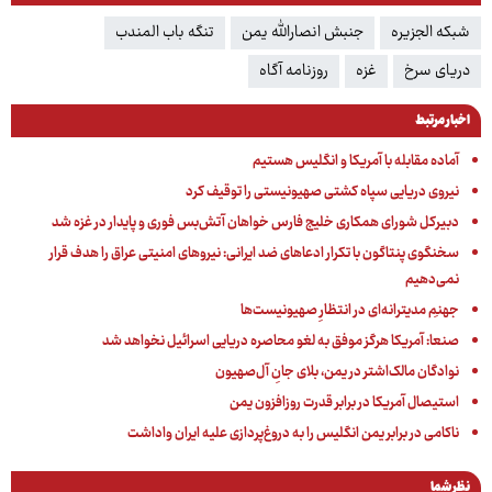
شبکه الجزیره
جنبش انصارالله یمن
تنگه باب المندب
دریای سرخ
غزه
روزنامه آگاه
اخبار مرتبط
آماده مقابله با آمریکا و انگلیس هستیم
نیروی دریایی سپاه کشتی صهیونیستی را توقیف کرد
دبیرکل شورای همکاری خلیج فارس خواهان آتش‌بس فوری و پایدار در غزه شد
سخنگوی پنتاگون با تکرار ادعاهای ضد ایرانی: نیروهای امنیتی عراق را هدف قرار
نمی‌دهیم
جهنمِ مدیترانه‌ای در انتظارِ صهیونیست‌ها
صنعا: آمریکا هرگز موفق به لغو محاصره دریایی اسرائیل نخواهد شد
نوادگان مالک‌اشتر در یمن، بلای جانِ آل‌صهیون
استیصال آمریکا در برابر قدرت روزافزون یمن
ناکامی در برابر یمن انگلیس را به دروغ‌پردازی علیه ایران واداشت
نظر شما