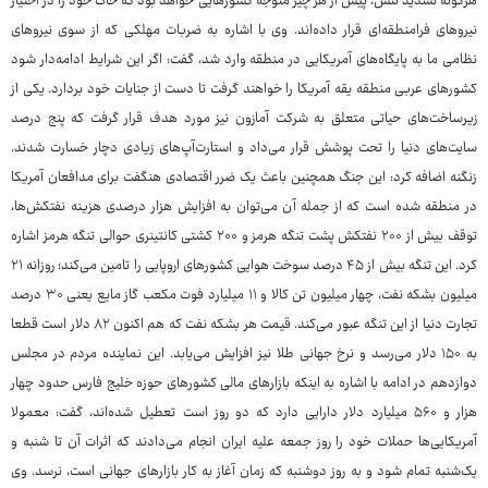
هرگونه تشدید تنش، پیش از هر چیز متوجه کشورهایی خواهد بود که خاک خود را در اختیار
نیروهای فرامنطقه‌ای قرار داده‌اند. وی با اشاره به ضربات مهلکی که از سوی نیروهای
نظامی ما به پایگاه‌های آمریکایی در منطقه وارد شد، گفت: اگر این شرایط ادامه‌دار شود
کشورهای عربی منطقه یقه آمریکا را خواهند گرفت تا دست از جنایات خود بردارد. یکی از
زیرساخت‌های حیاتی متعلق به شرکت آمازون نیز مورد هدف قرار گرفت که پنج درصد
سایت‌های دنیا را تحت پوشش قرار می‌داد و استارت‌آپ‌های زیادی دچار خسارت شدند.
زنگنه اضافه کرد: این جنگ همچنین باعث یک ضرر اقتصادی هنگفت برای مدافعان آمریکا
در منطقه شده است که از جمله آن می‌توان به افزایش هزار درصدی هزینه نفتکش‌ها،
توقف بیش از ۲۰۰ نفتکش پشت تنگه هرمز و ۲۰۰ کشتی کانتینری حوالی تنگه هرمز اشاره
کرد. این تنگه بیش از ۴۵ درصد سوخت هوایی کشورهای اروپایی را تامین می‌کند؛ روزانه ۲۱
میلیون بشکه نفت، چهار میلیون تن کالا و ۱۱ میلیارد فوت مکعب گاز مایع یعنی ۳۰ درصد
تجارت دنیا از این تنگه عبور می‌کند. قیمت هر بشکه نفت که هم اکنون ۸۲ دلار است قطعا
به ۱۵۰ دلار می‌رسد و نرخ جهانی طلا نیز افزایش می‌یابد. این نماینده مردم در مجلس
دوازدهم در ادامه با اشاره به اینکه بازارهای مالی کشورهای حوزه خلیج فارس حدود چهار
هزار و ۵۶۰ میلیارد دلار دارایی دارد که دو روز است تعطیل شده‌اند، گفت: معمولا
آمریکایی‌ها حملات خود را روز جمعه علیه ایران انجام می‌دادند که اثرات آن تا شنبه و
یک‌شنبه تمام شود و به روز دوشنبه که زمان آغاز به کار بازارهای جهانی است، نرسد. وی