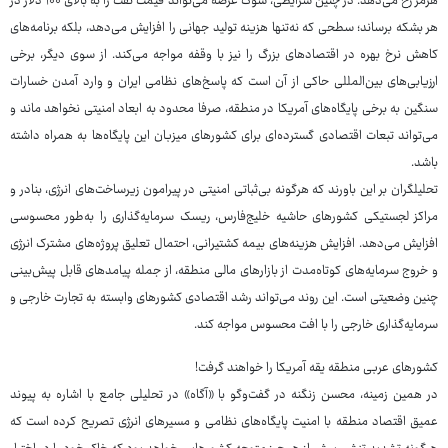
هرمز رخ می‌دهد. در چنین شرایطی، شوک عرضه می‌تواند قیمت نفت را به بالای ۱۰۰ دلار در
هر بشکه برساند؛ سطحی که نه‌تنها هزینه تولید جهانی را افزایش می‌دهد، بلکه برنامه‌های
کاهش نرخ بهره در اقتصادهای بزرگ را نیز با وقفه مواجه می‌کند. از سوی دیگر، برخی
ارزیابی‌های بین‌المللی حاکی از آن است که پاسخ‌های نظامی ایران و وارد آمدن خسارات
سنگین به برخی پایگاه‌های آمریکا در منطقه، صرفا محدود به ابعاد امنیتی نخواهد ماند و
می‌تواند تبعات اقتصادی گسترده‌ای برای کشورهای میزبان این پایگاه‌ها به همراه داشته
باشد.
تحلیلگران بر این باورند که هرگونه بی‌ثباتی امنیتی در پیرامون زیرساخت‌های انرژی، بنادر و
مراکز لجستیکی کشورهای حاشیه خلیج‌فارس، ریسک سرمایه‌گذاری را به‌طور محسوسی
افزایش می‌دهد. افزایش هزینه‌های بیمه کشتیرانی، احتمال تعلیق پروژه‌های مشترک انرژی
و خروج سرمایه‌های کوتاه‌مدت از بازارهای مالی منطقه، از جمله پیامدهای قابل پیش‌بینی
چنین وضعیتی است. این روند می‌تواند رشد اقتصادی کشورهای وابسته به تجارت خارجی و
سرمایه‌گذاری خارجی را با افت محسوس مواجه کند.
کشورهای عربی منطقه یقه آمریکا را خواهند گرفت!
در همین زمینه، محسن زنگنه در گفت‌وگو با «آگاه» در تحلیلی جامع با اشاره به پیوند
عمیق اقتصاد منطقه با امنیت پایگاه‌های نظامی و مسیرهای انرژی تصریح کرده است که