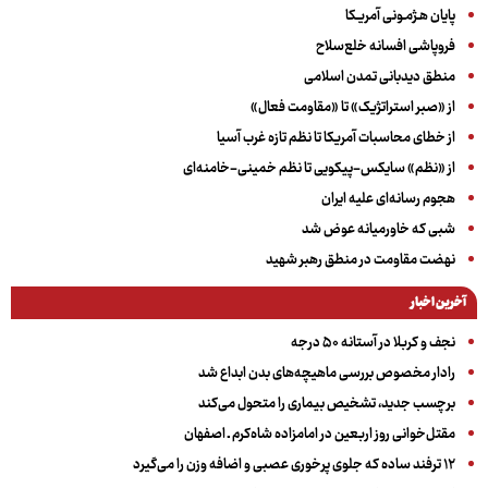
پایان هـژمـونی آمریـکا
فروپاشی افسانه خلع‌سلاح
منطق دیدبانی تمدن اسلامی
از «صبر استراتژیک» تا «مقاومت فعال»
از خطای محاسبات آمریکا تا نظم تازه غرب آسیا
از «نظم» سایکس-پیکویی تا نظم خمینی-خامنه‌ای
هجوم رسانه‌ای علیه ایران
شبی که خاورمیانه عوض شد
نهضت مقاومت در منطق رهبر شهید
آخرین اخبار
نجف و کربلا در آستانه ۵۰ درجه
رادار مخصوص بررسی ماهیچه‌های بدن ابداع شد
برچسب جدید، تشخیص بیماری را متحول می‌کند
مقتل‌خوانی روز اربعین در امامزاده شاه‌کرم ـ اصفهان
۱۲ ترفند ساده که جلوی پرخوری عصبی و اضافه ‌وزن را می‌گیرد