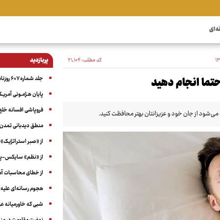
ه ای
کد مطلب:
۲۱٬۱۰۴
پربازدید
جلد شماره ۶۰۷ روزنامه آگاه
حتما انجام دهید
پایان هـژمـونی آمریـک
فروپاشی افسانه خلع
‌شود از جان خود و عزیزانتان بهتر محافظت کنید.
منطق دیدبانی تمدن 
از «صبر استراتژیک» 
از «نظم» سایکس-پیک
از خطای محاسبات آمری
هجوم رسانه‌ای علیه ا
شبی که خاورمیانه 