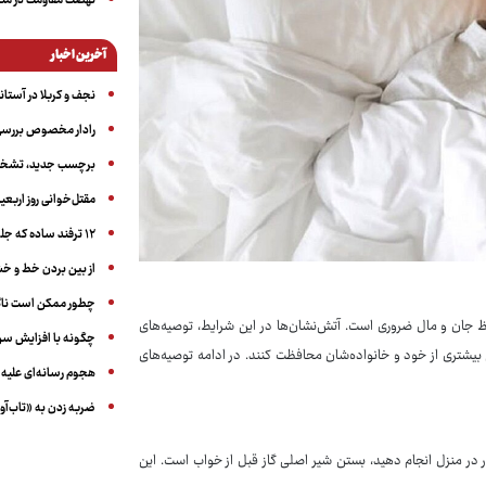
نهضت مقاومت در منط
آخرین اخبار
نجف و کربلا در آستانه ۵۰ در
رادار مخصوص بررسی 
برچسب جدید، تشخیص
مقتل‌خوانی روز اربعین
۱۲ ترفند ساده که جلوی پرخوری عصبی و اضافه ‌وزن را می‌گیرد
از بین بردن خط و 
چطور ممکن است ناگ
فظ جان و مال ضروری است. آتش‌نشان‌ها در این شرایط، توصیه‌های
چگونه با افزایش سن 
ی بیشتری از خود و خانواده‌شان محافظت کنند. در ادامه توصیه‌های
هجوم رسانه‌ای علیه ا
ضربه زدن به «تاب‌آو
ر در منزل انجام دهید، بستن شیر اصلی گاز قبل از خواب است. این