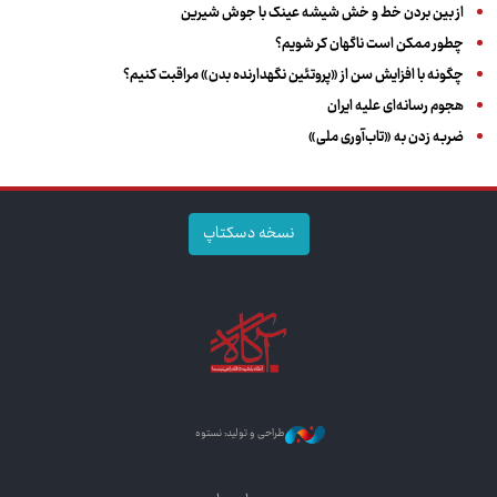
از بین بردن خط و خش شیشه عینک با جوش شیرین
چطور ممکن است ناگهان کر شویم؟
چگونه با افزایش سن از «پروتئین نگهدارنده بدن» مراقبت کنیم؟
هجوم رسانه‌ای علیه ایران
ضربه زدن به «تاب‌آوری ملی»
نسخه دسکتاپ
طراحی و تولید: نستوه