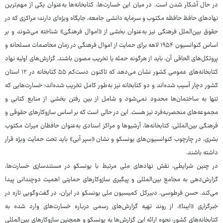
در حال آشکار شدن است. در میان این خسارت‌ها، کتابخانه‌ها به‌عنوان یکی از مهم‌ترین
نهادهای حافظ حافظه مکتوب و سرمایه دانشی جامعه، جایگاه ویژه‌ای دارند؛ مراکزی که در
حقوق بین‌الملل فرهنگی نیز به‌عنوان بخشی از «اموال فرهنگی» شناخته می‌شوند و بر
اساس کنوانسیون ۱۹۵۴ لاهه برای حمایت از اموال فرهنگی در زمان مخاصمات مسلحانه و
پروتکل‌های الحاقی آن، باید از هرگونه حمله یا تخریب مصون باشند. گزارش‌های اولیه نهاد
کتابخانه‌های عمومی کشور نشان می‌دهد که تاکنون دست‌کم ۵۵ کتابخانه در ۱۲ استان
کشور دچار آسیب شده‌اند و دو کتابخانه نیز به‌طور کامل تخریب شده‌اند؛ خسارت‌هایی که
تنها به ساختمان‌ها محدود نمی‌شود و شامل از بین رفتن بخشی از منابع کتابی و
مجموعه‌های منحصربه‌فرد نیز هست. این در حالی است که بر اساس سازوکارهای حقوقی و
فرهنگی بین‌المللی، کتابخانه‌ها، آرشیوها و مراکز اسنادی به‌عنوان حافظان میراث مکتوب
بشری، در چارچوب کنوانسیون‌های یونسکو و نشان «سپر آبی» باید تحت حمایت ویژه قرار
داشته باشند.
در چنین شرایطی، نقش نهادهای ملی مرتبط با یونسکو در مستندسازی خسارت‌ها،
گزارش‌دهی به مجامع بین‌المللی و پیگیری سازوکارهای حمایتی اهمیت دوچندانی پیدا
می‌کند. حسن فرطوسی، دبیرکل کمیسیون ملی یونسکو در ایران، در گفت‌وگویی تازه در
خبرگزاری «ایبنا»، از روند تهیه گزارش‌های رسمی درباره خسارت‌های وارد شده به
کتابخانه‌های کشور، نحوه ارائه این گزارش‌ها به یونسکو و همچنین سازوکارهای بین‌المللی