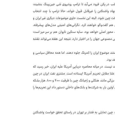
ب در پکن فرود می‌آید تا ترامپ رودرروی شی جین‌پینگ بنشیند؛
هاد واشنگتن را غیرقابل قبول خواند. حالا ترامپ با چند انتخاب
د پایتخت چین شود. البته این نشست حاوی موضوعات دیگری غیر ایران و
م گفت‌وگو خواهند کرد. نگرانی‌های امنیتی مدل‌های پیشرفته،
محور اصلی خواهد بود. سایه سنگین تایوان هم بر سر میز است؛
 مصنوعی جهان را در اختیار دارد. نتیجه این هفته می‌تواند نقشه
ستند موضوع ایران را کمرنگ جلوه دهند، اما همه محافل سیاسی و
د بود.
یست. در میانه محاصره دریایی آمریکا علیه ایران، خبر رسید که
 علنا مقابل تحریم آمریکا ایستاده است. مشتری نفت ایران در چین
دیگر پالایشگاه‌ها کوچک و به اصطلاح تی‌پات‌ها نیستند و در حال حاضر پالایشگاه‌های بزرگی مانند هنگلی و ژجیانگ چین با ظرفیت ۴۰۰ و ۸۰۰ هزار بشکه
 اولین بار، به شرکت‌ها و بانک‌های داخلی دستور داد این تحریم‌ها را
: چین تمایلی به فشار بر تهران در راستای تحقق خواست واشنگتن