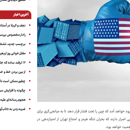
منطق دیدبانی تمدن 
آخرین اخبار
نجف و کربلا در آستانه ۵۰ در
رادار مخصوص بررسی 
برچسب جدید، تشخیص
مقتل‌خوانی روز اربعین
۱۲ ترفند ساده که جلوی پرخوری عصبی و اضافه ‌وزن را می‌گیرد
از بین بردن خط و 
چطور ممکن است ناگ
چگونه با افزایش سن 
هجوم رسانه‌ای علیه ا
ضربه زدن به «تاب‌آو
رود خواهد آمد که چین را تحت فشار قرار دهد تا به میانجی‌گری برای
 اصرار دارند که بحران تنگه هرمز و امتناع تهران از امتیازدهی در
همیت خواهد بود.