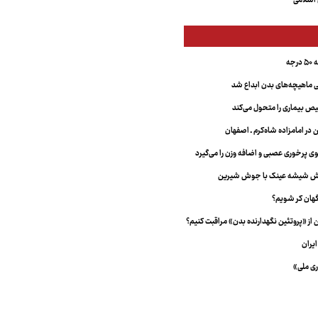
اسلامی
جه
ماهیچه‌های بدن ابداع شد
 بیماری را متحول می‌کند
 در امامزاده شاه‌کرم ـ اصفهان
خش شیشه عینک با جوش شیرین
هان کر شویم؟
از «پروتئین نگهدارنده بدن» مراقبت کنیم؟
یران
ری ملی»