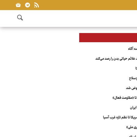
علائم حیاتی بدن را رصد می‌کند
ا
‌سلاح
عوض شد
تا «مقاومت فعال»
یران
کا تا نظم تازه غرب آسیا
ری ملی»