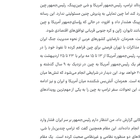
ونالد ترامپ، رئیس‌جمهور آمریکا و شی جین‌پینگ، رئیس‌جمهور چین
د کند اما چین تمایلی به پذیرش چنین مسئولیتی ندارد. این رسانه
ینگ هشدار داد و افزود: در حالی که رؤسای‌جمهور آمریکا و چین
انند تایوان، ژاپن و کره جنوبی قربانی توافق‌های اقتصادی شود.
وشت: همزمان، نارضایتی کشورهای عربی از نحوه مدیریت جنگ ایران
مذاکرات با تهران فرصتی برای چین فراهم کرده تا نفوذ خود را در
منطقه گسترش دهد. وزارت خارجه چین در یک بیانیه رسمی اعلام کرد که دونالد ترامپ، رئیس‌جمهور آمریکا از ۱۳ تا ۱۵ مه برابر با ۲۳ تا ۲۵ اردیبهشت به
دعوت شی جین‌پینگ، رئیس‌جمهور چین به پکن سفر خواهد کرد. این نخستین سفر یک رئیس‌جمهور آمریکا به چین در نزدیک به ۹ سال گذشته و
نخستین سفر ترامپ به این کشور از زمان دوره نخست ریاست‌جمهوری وی در سال ۲۰۱۷ خواهد بود. این دیدار در شرایطی انجام می‌شود که تنش‌ها میان
 است. همزمان، آتش‌بس شکننده میان آمریکا و ایران و نیز ادامه
این تحولات، سفر ترامپ به چین را به یکی از مهم‌ترین رویدادهای
ایی گزارش داد، من انتظار دارم رئیس‌جمهور بر سر ایران فشار وارد
انجام داده‌اند. این مقام همچنین گفت که ترامپ چندین‌بار با شی،
الاهای دو منظوره نظامی و غیرنظامی صحبت کرده است. یک مقام