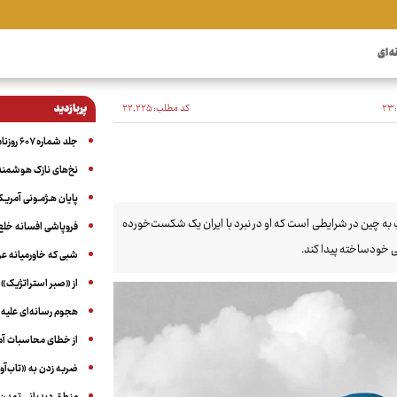
ه ای
کد مطلب:
۲۲٬۲۲۵
پربازدید
جلد شماره ۶۰۷ روزنامه آگاه
نخ‌های نازک هوشمند 
پایان هـژمـونی آمریـک
پ به چین در شرایطی است که او در نبرد با ایران یک شکست‌خورده
فروپاشی افسانه خلع
گی خودساخته پیدا کند.
شبی که خاورمیانه 
از «صبر استراتژیک» 
هجوم رسانه‌ای علیه ا
از خطای محاسبات آمری
ضربه زدن به «تاب‌آو