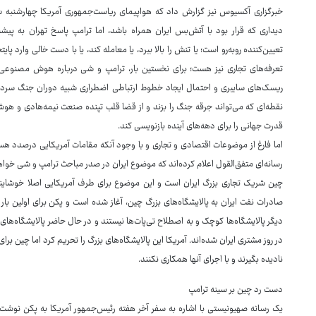
خبرگزاری آکسیوس نیز گزارش داد که هواپیمای ریاست‌جمهوری آمریکا چهارشنبه ش
دیداری که قرار بود با آتش‌بس ایران همراه باشد، اما ترامپ پاسخ تهران به پیشن
تعیین‌کننده روبه‌رو است؛ یا تنش را بالا ببرد، یا معامله کند، یا با دست خالی وار
تعرفه‌های تجاری نیز هست؛ برای نخستین بار، ترامپ و شی درباره هوش مصنوعی ه
ریسک‌های سایبری و احتمال ایجاد خطوط ارتباطی اضطراری شبیه دوران جنگ سرد، 
نقطه‌ای که می‌تواند جرقه جنگ را بزند و از قضا قلب تپنده صنعت نیمه‌هادی و هوش
قدرت جهانی را برای دهه‌های آینده بازنویسی کند.
اما فارغ از موضوعات اقتصادی و تجاری و با وجود آنکه مقامات آمریکایی درصدد ه
رسانه‌ای متفق‌القول اعلام کرده‌اند که موضوع ایران در صدر مباحث ترامپ و شی خواه
چین شریک تجاری بزرگ ایران است و این موضوع برای طرف آمریکایی اصلا خوشایند ن
صادرات نفت ایران به پالایشگاه‌های بزرگ چین، آغاز شده است و پکن برای اولین بار
در روز مشتری ایران شده‌اند. آمریکا این پالایشگاه‌های بزرگ را تحریم کرد اما چین برای
نادیده بگیرند و با اجرای آنها همکاری نکنند.
دست رد چین بر سینه ترامپ
یک رسانه صهیونیستی با اشاره به سفر آخر هفته رئیس‌جمهور آمریکا به پکن نوشت