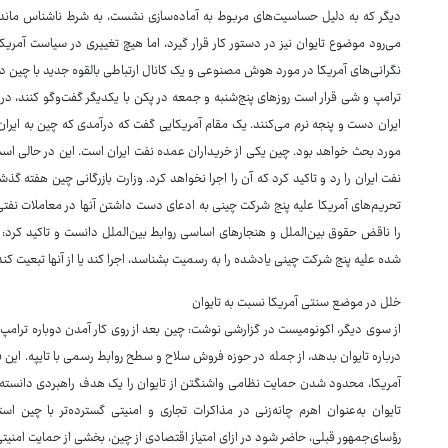
دیگر که به دلیل حساسیت‌های مربوط به آماده‌سازی نشست، به شرط ناشناس ماندن 
می‌رود موضوع تایوان نیز در دستور کار قرار گیرد، اما هیچ تغییری در سیاست آمریک
نگرانی‌های آمریکا در مورد هوش مصنوعی و یک کانال ارتباطی بالقوه جدید با چین در 
ترامپ و شی قرار است روزهای پنج‌شنبه و جمعه در پکن با یکدیگر گفت‌وگو کنند، در ح
ایران دست و پنجه نرم می‌کنند. یک مقام آمریکایی گفت که درآمدی که چین به ای
مورد بحث خواهد بود. چین یکی از خریداران عمده نفت ایران است. این در حالی اس
نفت ایران را رد و تاکید کرد که آن را اجرا نخواهد کرد. وزارت بازرگانی چین هفته 
تحریم‌های آمریکا علیه پنج شرکت چینی به ادعای دست داشتن آنها در معاملات نفتی با
را ناقض حقوق بین‌الملل و هنجارهای اساسی روابط بین‌الملل دانست و تاکید کرد: ا
شده علیه پنج شرکت چینی یادشده را به رسمیت بشناسد، اجرا کند یا از آنها تبعیت کند
خلل در موضع سنتی آمریکا نسبت به تایوان
از سوی دیگر، اکونومیست در گزارشی نوشت: چین بعد از روی کار آمدن دوباره ترامپ،
درباره تایوان بدهد، از جمله در حوزه فروش سلاح و سطح روابط رسمی با تایپه. این 
آمریکا، محدود شدن حمایت نظامی واشنگتن از تایوان را یک هدف راهبردی دانسته ا
تایوان به‌عنوان اهرم چانه‌زنی در مذاکرات تجاری و امنیتی گسترده‌تر با چین ا
رؤسای‌جمهور قبلی، حاضر شود در ازای امتیاز اقتصادی از چین، بخشی از حمایت امنیت