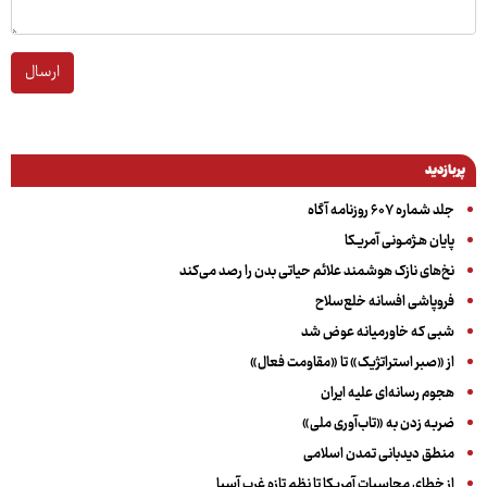
ارسال
پربازدید
جلد شماره ۶۰۷ روزنامه آگاه
پایان هـژمـونی آمریـکا
نخ‌های نازک هوشمند علائم حیاتی بدن را رصد می‌کند
فروپاشی افسانه خلع‌سلاح
شبی که خاورمیانه عوض شد
از «صبر استراتژیک» تا «مقاومت فعال»
هجوم رسانه‌ای علیه ایران
ضربه زدن به «تاب‌آوری ملی»
منطق دیدبانی تمدن اسلامی
از خطای محاسبات آمریکا تا نظم تازه غرب آسیا