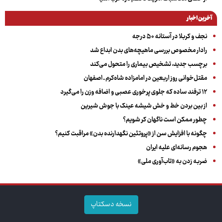
آخرین اخبار
نجف و کربلا در آستانه ۵۰ درجه
رادار مخصوص بررسی ماهیچه‌های بدن ابداع شد
برچسب جدید، تشخیص بیماری را متحول می‌کند
مقتل‌خوانی روز اربعین در امامزاده شاه‌کرم ـ اصفهان
۱۲ ترفند ساده که جلوی پرخوری عصبی و اضافه ‌وزن را می‌گیرد
از بین بردن خط و خش شیشه عینک با جوش شیرین
چطور ممکن است ناگهان کر شویم؟
چگونه با افزایش سن از «پروتئین نگهدارنده بدن» مراقبت کنیم؟
هجوم رسانه‌ای علیه ایران
ضربه زدن به «تاب‌آوری ملی»
نسخه دسکتاپ