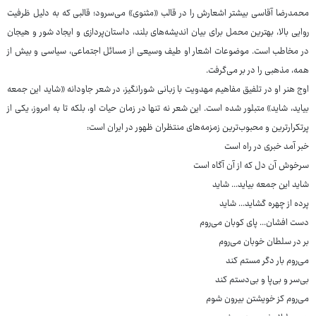
محمدرضا آقاسی بیشتر اشعارش را در قالب «مثنوی» می‌سرود؛ قالبی که به دلیل ظرفیت
روایی بالا، بهترین محمل برای بیان اندیشه‌های بلند، داستان‌پردازی و ایجاد شور و هیجان
در مخاطب است. موضوعات اشعار او طیف وسیعی از مسائل اجتماعی، سیاسی و بیش از
همه، مذهبی را در بر می‌گرفت.
اوج هنر او در تلفیق مفاهیم مهدویت با زبانی شورانگیز، در شعر جاودانه «شاید این جمعه
بیاید، شاید» متبلور شده است. این شعر نه تنها در زمان حیات او، بلکه تا به امروز، یکی از
پرتکرارترین و محبوب‌ترین زمزمه‌های منتظران ظهور در ایران است:
خبر آمد خبری در راه است
سرخوش آن دل که از آن آگاه است
شاید این جمعه بیاید... شاید
پرده از چهره گشاید... شاید
دست افشان... پای کوبان می‌روم
بر در سلطان خوبان می‌روم
می‌روم بار دگر مستم کند
بی‌سر و بی‌پا و بی‌دستم کند
می‌روم کز خویشتن بیرون شوم