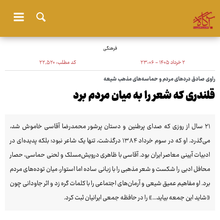
فرهنگی
۲ خرداد ۱۴۰۵ - ۲۳:۰۶
کد مطلب:
۲۲٬۵۲۰
راوی صادق دردهای مردم و حماسه‌های مذهب شیعه
قلندری که شعر را به میان مردم برد
۲۱ سال از روزی که صدای پرطنین و دستان پرشور محمدرضا آقاسی خاموش شد،
می‌گذرد. او که در سوم خرداد ۱۳۸۴ درگذشت، تنها یک شاعر نبود؛ بلکه پدیده‌ای در
ادبیات آیینی معاصر ایران بود. آقاسی با ظاهری درویش‌مسلک و لحنی حماسی، حصار
محافل ادبی را شکست و شعر مذهبی را با زبانی ساده اما استوار، میان توده‌های مردم
برد. او مفاهیم عمیق شیعی و آرمان‌های اجتماعی را با کلمات گره زد و اثر جاودانی چون
«شاید این جمعه بیاید...» را در حافظه جمعی ایرانیان ثبت کرد.