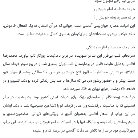
در پی لیلا رخی مجنون شوم
هر که نشناسد امام خویش را
بر که بسپارد زمام خویش را؟
این ابیات، عصاره جهان‌بینی آقاسی است؛ جهانی که در آن انتظار، نه یک انفعال خاموش،
بلکه حرکتی پرشور، دست‌افشان و پای‌کوبان به سوی کمال و حقیقت مطلق است.
پایان یک حماسه و آغاز جاودانگی
سرانجام، قلب بی‌قرار این شاعر شوریده در برابر ناملایمات روزگار تاب نیاورد. محمدرضا
آقاسی به‌دلیل عارضه قلبی در بیمارستان قلب تهران بستری شد و در روز سوم خرداد سال
۱۳۸۴، در تقارنی معنادار با سالروز فتح خرمشهر، در سن ۴۶ سالگی چشم از جهان فرو
بست. پیکر او با حضور پرشور مردمی که سال‌ها با صدایش زندگی کرده بودند، تشییع و در
قطعه ۲۵ بهشت زهرای تهران به خاک سپرده شد.
درگذشت زودهنگام او ضایعه‌ای بزرگ برای ادبیات آیینی کشور بود. رهبر شهید در پیام
تسلیتی که به مناسبت درگذشت وی صادر کردند، او را «شاعری بسیجی» لقب دادند. ایشان
در این پیام، از اشعار آقاسی به‌عنوان آثاری با ویژگی‌های «روانی، مضمون‌مندی و
خوش‌ساختی» یاد کرده و جایگاه آنها را در ادبیات معاصر «ویژه» توصیف کردند. این پیام،
مهر تأییدی بود بر سال‌ها تلاش صادقانه آقاسی در عرصه کلام و عقیده.