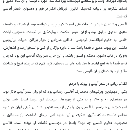
زنده‌یاد مهرداد اوستا و یوسفعلی میرشکاک بهره‌مند شد. مهرداد اوستا، با آن نگاه عمیق و
تسلط شگرف بر ادبیات کلاسیک، تأثیری غیرقابل انکار بر فرم و محتوای اشعار آقاسی
گذاشت.
آقاسی ریشه‌های خود را در خاک غنی ادبیات کهن پارسی دوانده بود. او شیفته و دلبسته
مثنوی معنوی مولوی بود و از آن، درس حکمت و روایت‌گری می‌آموخت. همچنین، ارادت
خاصی به حکیم ابوالقاسم فردوسی، خاقانی شروانی و دیگر بزرگان ادبیات ایران‌زمین
داشت. این پیوند عمیق با قدما باعث شد تا دایره واژگان او غنی و استخوان‌بندی اشعارش،
به‌ویژه در قالب مثنوی، محکم و استوار باشد. با این حال، هنر بزرگ آقاسی این بود که زبان
فاخر قدما را به نفع ارتباط با مخاطب عام، ساده‌سازی کرد؛ کاری که نیازمند نبوغ و شناخت
دقیق از ظرفیت‌های زبان فارسی است.
انقلاب زبانی در شعر آیینی و پیوند با مردم
یکی از مهم‌ترین ویژگی‌های محمدرضا آقاسی، رسالتی بود که او برای شعر آیینی قائل بود.
در دهه‌های ۶۰ و ۷۰، او به یکی از چهره‌های بی‌بدیل این عرصه تبدیل شد. برخی
ادبیات‌پژوهان هم‌عصر با آقاسی، وی را یکی از برجسته‌ترین شاعران آیینی ایران در دوره
معاصر دانسته‌اند که تأثیری شگرف بر این حوزه ادبی برجای گذاشت. راز ماندگاری و
محبوبیت عظیم آقاسی چه بود؟ پاسخ در مهندسی کلمات او نهفته است. آقاسی