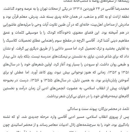
ریشه‌ها؛ از سفره‌های روضه تا مکتب‌خانه کلمات
محمدرضا آقاسی در ۲۴ فروردین ۱۳۳۸ در یکی از محلات تهران پا به عرصه وجود گذاشت.
نطفه ارادت او به کلام و مذهب، در همان خانه پدری بسته شد. پدرش، معلم قرآن بود و
مادرش از مداحان اهل‌بیت؛ خانه‌ای که در آن طنین تلاوت آیات وحی با مرثیه‌های عاشورایی
در هم آمیخته بود. این فضای معنوی، ناخودآگاه کودک را با موسیقی کلمات و عمق
مفاهیم دینی آشنا کرد. آقاسی اگرچه در مقطع سوم راهنمایی عطای تحصیلات کلاسیک را
به لقایش بخشید و ترک تحصیل کرد، اما مسیر دانایی را از طریق دیگری پی گرفت. او نشان
داد که برای شاعر شدن، نیازی به نشستن بر نیمکت‌های مدرسه نیست، بلکه باید دلی بیدار
و طبعی روان داشت. او سرودن را بسیار زود آغاز کرد. اولین شعرهای خود را در سال‌های
۱۳۵۱ و ۱۳۵۲، زمانی که هنوز نوجوانی بیش نبود، روی کاغذ آورد. اما عطش او برای
آموختن پایان‌ناپذیر بود. به همین دلیل، در سال‌های ۱۳۵۵ و ۱۳۵۶، درست در بحبوحه
التهابات پیش از انقلاب اسلامی، به عضویت انجمن‌های ادبی آن زمان درآمد و نخستین
گام‌های نیمه‌حرفه‌ای خود را در دنیای بی‌کران شعر برداشت.
تلمذ در محضر بزرگان؛ پیوند سنت و سادگی
پس از پیروزی انقلاب اسلامی، مسیر ادبی آقاسی وارد مرحله جدیدی شد. او که تشنه
یادگیری بود، خود را به سرچشمه‌های زلال ادبیات معاصر رساند و از محضر اساتیدی چون