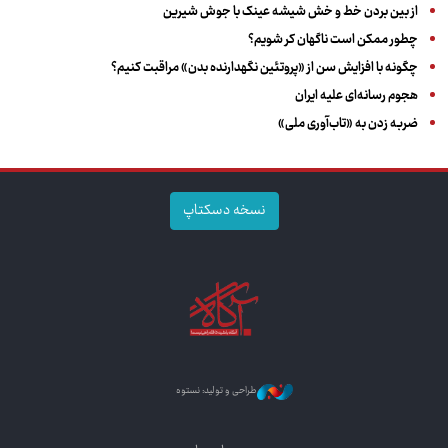
از بین بردن خط و خش شیشه عینک با جوش شیرین
چطور ممکن است ناگهان کر شویم؟
چگونه با افزایش سن از «پروتئین نگهدارنده بدن» مراقبت کنیم؟
هجوم رسانه‌ای علیه ایران
ضربه زدن به «تاب‌آوری ملی»
نسخه دسکتاپ
طراحی و تولید: نستوه