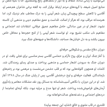
می‌کوشید با زبانی ساده، شفاف و به دور از تکلف‌های رایج روشنفکری، اما با تکیه متقن بر
منابع اصیل شیعه، با گروه‌های مردم ارتباط برقرار کند. به گفته برخی شاعران هم‌عصر او،
آقاسی با کاهش سطح پیچیدگی زبان، شعر آیینی را به درک مخاطب عام نزدیک کرد، اما
هنرمندانه مراقب بود که هرگز از اصالت، قداست و عمق مفاهیم دینی و مذهبی آن کاسته
نشود. اشعار او در عین سادگی، حامل مفاهیم عمیق عرفانی، انتقادات تند اجتماعی و
مفاهیم ناب مکتب تشیع بود. او توانست شعر آیینی را از کنج حجره‌ها و محافل خاص
بیرون بکشد و به دل خیابان‌ها، مساجد، دانشگاه‌ها و جبهه‌های جنگ ببرد.
دوران دفاع مقدس و شکوفایی حرفه‌ای
با آغاز جنگ ایران و عراق، روح ناآرام و حماسی آقاسی بستر مناسبی برای تجلی یافت. او در
دوران جنگ به سرودن اشعار حماسی و مذهبی پرداخت و صدای رسای رزمندگان شد.
کلمات او همچون گلوله‌هایی بود که بر قلب دشمن می‌نشست و مرهمی بود بر زخم‌های
بازماندگان. فعالیت حرفه‌ای و اوج درخشش آقاسی، پس از پایان جنگ در سال ۱۳۶۸ آغاز
شد. او در این دوران، با نگاهی آسیب‌شناسانه به مسائل روز، نقد مشکلات معاصر و یادآوری
آرمان‌های فراموش‌شده پرداخت. شعر او تنها مدح و مرثیه نبود، بلکه آینه‌ای تمام‌نما از
دردهای اجتماعی و دغدغه‌های عدالت‌خواهانه بود.
قلندری در قاب مثنوی و خالق «شاید این جمعه بیاید»