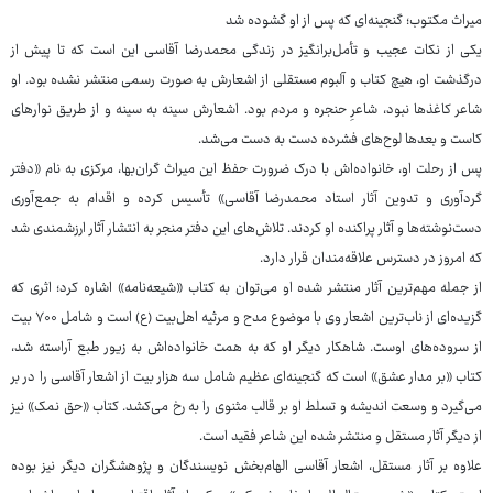
میراث مکتوب؛ گنجینه‌ای که پس از او گشوده شد
یکی از نکات عجیب و تأمل‌برانگیز در زندگی محمدرضا آقاسی این است که تا پیش از
درگذشت او، هیچ کتاب و آلبوم مستقلی از اشعارش به صورت رسمی منتشر نشده بود. او
شاعر کاغذها نبود، شاعرِ حنجره و مردم بود. اشعارش سینه به سینه و از طریق نوارهای
کاست و بعدها لوح‌های فشرده دست به دست می‌شد.
پس از رحلت او، خانواده‌اش با درک ضرورت حفظ این میراث گران‌بها، مرکزی به نام «دفتر
گردآوری و تدوین آثار استاد محمدرضا آقاسی» تأسیس کرده و اقدام به جمع‌آوری
دست‌نوشته‌ها و آثار پراکنده او کردند. تلاش‌های این دفتر منجر به انتشار آثار ارزشمندی شد
که امروز در دسترس علاقه‌مندان قرار دارد.
از جمله مهم‌ترین آثار منتشر شده او می‌توان به کتاب «شیعه‌نامه» اشاره کرد؛ اثری که
گزیده‌ای از ناب‌ترین اشعار وی با موضوع مدح و مرثیه اهل‌بیت (ع) است و شامل ۷۰۰ بیت
از سروده‌های اوست. شاهکار دیگر او که به همت خانواده‌اش به زیور طبع آراسته شد،
کتاب «بر مدار عشق» است که گنجینه‌ای عظیم شامل سه هزار بیت از اشعار آقاسی را در بر
می‌گیرد و وسعت اندیشه و تسلط او بر قالب مثنوی را به رخ می‌کشد. کتاب «حق نمک» نیز
از دیگر آثار مستقل و منتشر شده این شاعر فقید است.
علاوه بر آثار مستقل، اشعار آقاسی الهام‌بخش نویسندگان و پژوهشگران دیگر نیز بوده