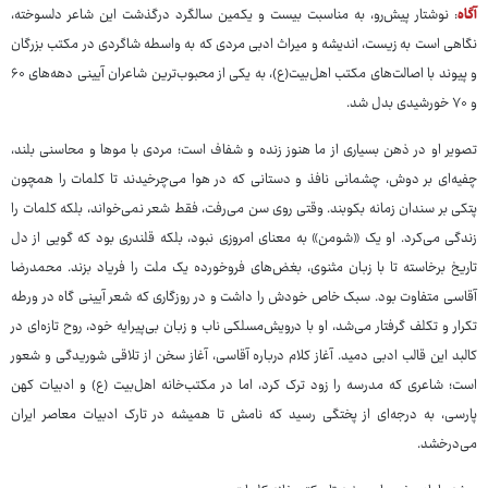
آگاه
: نوشتار پیش‌رو، به مناسبت بیست و یکمین سالگرد درگذشت این شاعر دلسوخته،
نگاهی است به زیست، اندیشه و میراث ادبی مردی که به واسطه شاگردی در مکتب بزرگان
و پیوند با اصالت‌های مکتب اهل‌بیت(ع)، به یکی از محبوب‌ترین شاعران آیینی دهه‌های ۶۰
و ۷۰ خورشیدی بدل شد.
تصویر او در ذهن بسیاری از ما هنوز زنده و شفاف است؛ مردی با موها و محاسنی بلند،
چفیه‌ای بر دوش، چشمانی نافذ و دستانی که در هوا می‌چرخیدند تا کلمات را همچون
پتکی بر سندان زمانه بکوبند. وقتی روی سن می‌رفت، فقط شعر نمی‌خواند، بلکه کلمات را
زندگی می‌کرد. او یک «شومن» به معنای امروزی نبود، بلکه قلندری بود که گویی از دل
تاریخ برخاسته تا با زبان مثنوی، بغض‌های فروخورده یک ملت را فریاد بزند. محمدرضا
آقاسی متفاوت بود. سبک خاص خودش را داشت و در روزگاری که شعر آیینی گاه در ورطه
تکرار و تکلف گرفتار می‌شد، او با درویش‌مسلکی ناب و زبان بی‌پیرایه خود، روح تازه‌ای در
کالبد این قالب ادبی دمید. آغاز کلام درباره آقاسی، آغاز سخن از تلاقی شوریدگی و شعور
است؛ شاعری که مدرسه را زود ترک کرد، اما در مکتب‌خانه اهل‌بیت (ع) و ادبیات کهن
پارسی، به درجه‌ای از پختگی رسید که نامش تا همیشه در تارک ادبیات معاصر ایران
می‌درخشد.