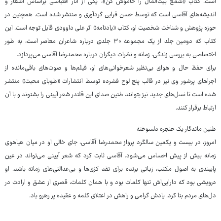
است. کتاب «شمع بیت‌المال را خاموش کن»، یکی از آثار اقتباسی براساس اشعار و
اندیشه‌های آقاسی است که توسط حسن قرایی گردآوری و منتشر شده است. همچنین در
حوزه پژوهش و شناخت شخصیت او، کتاب «یادنامه» اثر علی داوودی قابل توجه است. این
کتاب که دومین جلد از یک مجموعه ۳۰ جلدی درباره شاعران معاصر است، به طور
اختصاصی به بررسی زندگی، زمانه و نظرات دیگران درباره محمدرضا آقاسی می‌پردازد.
برای حفظ حال و هوای بی‌نظیر شعرخوانی‌های او، فیلم‌ها و صوت‌های باقی‌مانده از
اجراهای پرشور وی نیز در قالب پنج لوح فشرده توسط انتشارات «طوبای محبت» منتشر
شده است تا نسل‌های جدید نیز بتوانند طنین صدای این قلندر شعر آیینی را بشنوند و با آن
ارتباط برقرار کنند.
طنین ماندگار یک حنجره دلسوخته
امروز، در بیست و یکمین سالگرد پرواز محمدرضا آقاسی، جای خالی او در میان هیاهوی
زمانه بیش از پیش احساس می‌شود. آقاسی ثابت کرد که شعر آیینی می‌تواند در عین
پایبندی به اصول مکتب، زبانی برنده برای نقد کژی‌ها و بی‌عدالتی‌های زمانه باشد. او
درویشی بود که دارایی‌اش تنها کلمات بود و با همان کلمات، قصری از عشق و ارادت در
دل‌های مردم بنا کرد. یادش گرامی و راهش در اعتلای کلمه و عقیده پر رهرو باد.