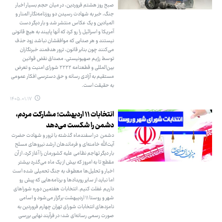
صبح روز هشتم فروردین، در میان حجم بسیار اخبار
جنگ، خبر به شهادت رسیدن دو روزنامه‌نگار المنار و
المیادین و یک عکاس منتشر شد و بار دیگر دست
آمریکا و اسرائیل را رو کرد که آنها پایبند به هیچ قانونی
نیستند و هر صدایی که موافقشان نباشد زود حذف
می‌کنند چون بنابر قانون، ترور هدفمند خبرنگاران
توسط رژیم صهیونیستی، مصداق نقض قوانین
بین‌المللی و قطعنامه ۲۲۲۲ شورای امنیت و تعرض
مستقیم به آزادی رسانه و حق دسترسی افکار عمومی
به حقیقت است.
۱۴۰۵.۰۱.۱۷
انتخابات ۱۱ اردیهشت؛ مشارکت مردم،
دشمن را شکست می‌دهد
دشمن در اسفندماه گذشته با ترور و شهادت حضرت
آیت‌الله خامنه‌ای و فرماندهان ارشد نیروهای مسلح
بار دیگر تهاجم نظامی علیه کشورمان را آغاز کرد، از آن
مقطع تا به امروز که بیش از یک ماه می‌گذرد بیشتر
اخبار و تحلیل‌ها معطوف به جنگ تحمیلی شده است
اما نباید از سایر رویدادها و برنامه‌هایی که پیش رو
داریم غفلت کنیم. انتخابات هفتمین دوره شوراهای
شهر و روستا ۱۱ اردیبهشت برگزار می‌شود و اسامی
نامزدهای انتخابات شورای تهران چهارم فروردین به
صورت رسمی رسانه‌ای شد؛ در فرآیند نهایی بررسی