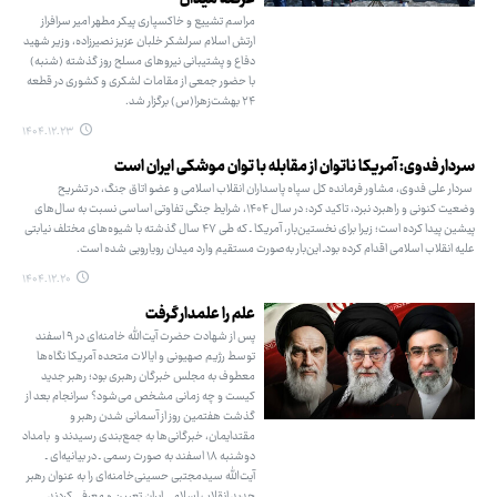
عرصه میدان
مراسم تشییع و خاکسپاری پیکر مطهر امیر سرافراز
ارتش اسلام سرلشکر خلبان عزیز نصیرزاده، وزیر شهید
دفاع و پشتیبانی نیروهای مسلح روز گذشته (شنبه)
با حضور جمعی از مقامات لشکری و کشوری در قطعه
۲۴ بهشت‌زهرا(س) برگزار شد.
۱۴۰۴.۱۲.۲۳
سردار فدوی: آمریکا ناتوان از مقابله با توان موشکی ایران است
سردار علی فدوی، مشاور فرمانده کل سپاه پاسداران انقلاب اسلامی و عضو اتاق جنگ، در تشریح
وضعیت کنونی و راهبرد نبرد، تاکید کرد: در سال ۱۴۰۴، شرایط جنگی تفاوتی اساسی نسبت به سال‌های
پیشین پیدا کرده است؛ زیرا برای نخستین‌بار، آمریکا ـ که طی ۴۷ سال گذشته با شیوه‌های مختلف نیابتی
علیه انقلاب اسلامی اقدام کرده بودـ این‌بار به‌صورت مستقیم وارد میدان رویارویی شده است.
۱۴۰۴.۱۲.۲۰
علم را علمدار گرفت
پس از شهادت حضرت آیت‌الله خامنه‌ای در ۹ اسفند
توسط رژیم صهیونی و ایالات متحده آمریکا نگاه‌ها
معطوف به مجلس خبرگان رهبری بود؛ رهبر جدید
کیست و چه زمانی مشخص می‌شود؟ سرانجام بعد از
گذشت هفتمین روز از آسمانی شدن رهبر و
مقتدایمان، خبرگانی‌ها به جمع‌بندی رسیدند و بامداد
دوشنبه ۱۸ اسفند به صورت رسمی ـ در بیانیه‌ای ـ
آیت‌الله سیدمجتبی حسینی‌خامنه‌ای را به عنوان رهبر
جدید انقلاب اسلامی ایران تعیین و معرفی کردند.