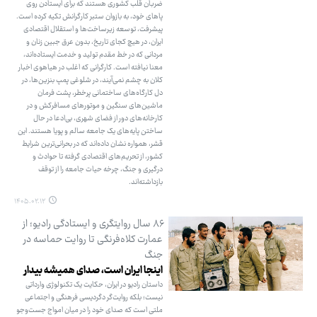
ضربان قلب کشوری هستند که برای ایستادن روی
پاهای خود، به بازوان ستبر کارگرانش تکیه کرده است.
پیشرفت، توسعه زیرساخت‌ها و استقلال اقتصادی
ایران، در هیچ کجای تاریخ، بدون عرق جبین زنان و
مردانی که در خط مقدم تولید و خدمت ایستاده‌اند،
معنا نیافته است. کارگرانی که اغلب در هیاهوی اخبار
کلان به چشم نمی‌آیند، در شلوغی پمپ بنزین‌ها، در
دل کارگاه‌های ساختمانی پرخطر، پشت فرمان
ماشین‌های سنگین و موتورهای مسافرکش و در
کارخانه‌های دور از فضای شهری، بی‌ادعا در حال
ساختن پایه‌های یک جامعه سالم و پویا هستند. این
قشر، همواره نشان داده‌اند که در بحرانی‌ترین شرایط
کشور، از تحریم‌های اقتصادی گرفته تا حوادث و
درگیری و جنگ، چرخه حیات جامعه را از توقف
بازداشته‌اند.
۱۴۰۵.۰۲.۱۲
۸۶ سال روایتگری و ایستادگی رادیو؛ از
عمارت کلاه‌فرنگی تا روایت حماسه در
جنگ
اینجا ایران است، صدای همیشه بیدار
داستان رادیو در ایران، حکایت یک تکنولوژی وارداتی
نیست؛ بلکه روایت‌گر دگردیسی فرهنگی و اجتماعی
ملتی است که صدای خود را در میان امواج جست‌وجو