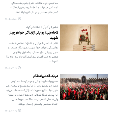
مفاهیمی چون عدالت، حقوق بشر و همبستگی
اجتماعی، می‌تواند چشم‌انداز روشن‌تری از جایگاه
تمدن‌های مستقل و در حال ظهور ارائه دهد.
۱۴۰۵.۰۵.۱۰
نشر «راه‌یار » منتشر کرد
«خامجی» روایتی از زندگی خواهر چهار
شهید
کتاب «خامجی»؛ روایتی از خاطرات شفاهی فاطمه
بهادربیگی، خواهر چهار شهید دوران دفاع مقدس و
مربی پرورشی اهل همدان، به تحقیق و نگارش
معصومه عبداللهی توسط انتشارات «راه یار» روانه بازار
نشر شد.
۱۴۰۵.۰۴.۲۱
در یک قدمی انتقام
صدور پیام‌های قدردانی از مردم توسط مسئولان
کشوری و لشکری، پس از مراسم تشییع و تدفین رهبر
شهید، یک مانور مدیریت استراتژیک به حساب می‌آید.
این پیام‌ها صرفا قدردانی از توده‌های مردم به عنوان
ولی نعمتان انقلاب نیست، بلکه در شرایط فعلی،
اهداف سیاسی و امنیتی را دنبال می‌کند.
۱۴۰۵.۰۴.۱۹