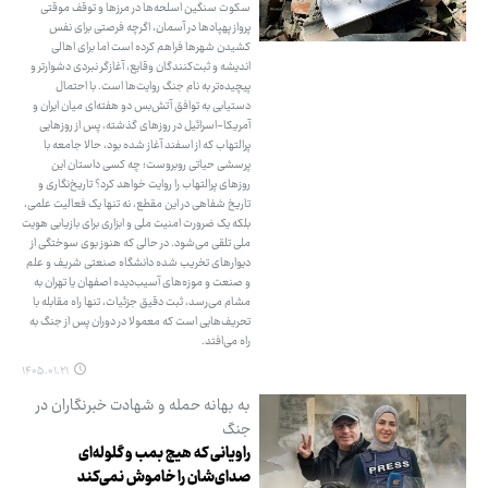
سکوت سنگین اسلحه‌ها در مرزها و توقف موقتی
پرواز پهپادها در آسمان، اگرچه فرصتی برای نفس
کشیدن شهرها فراهم کرده است اما برای اهالی
اندیشه و ثبت‌کنندگان وقایع، آغازگر نبردی دشوارتر و
پیچیده‌تر به نام جنگ روایت‌ها است. با احتمال
دستیابی به توافق آتش‌بس دو هفته‌ای میان ایران و
آمریکا-اسرائیل در روزهای گذشته، پس از روزهایی
پرالتهاب که از اسفند آغاز شده بود، حالا جامعه با
پرسشی حیاتی روبروست؛ چه کسی داستان این
روزهای پرالتهاب را روایت خواهد کرد؟ تاریخ‌نگاری و
تاریخ شفاهی در این مقطع، نه تنها یک فعالیت علمی،
بلکه یک ضرورت امنیت ملی و ابزاری برای بازیابی هویت
ملی تلقی می‌شود. در حالی که هنوز بوی سوختگی از
دیوارهای تخریب شده دانشگاه صنعتی شریف و علم
و صنعت و موزه‌های آسیب‌دیده اصفهان یا تهران به
مشام می‌رسد، ثبت دقیق جزئیات، تنها راه مقابله با
تحریف‌هایی است که معمولا در دوران پس از جنگ به
راه می‌افتد.
۱۴۰۵.۰۱.۲۱
به بهانه حمله و شهادت خبرنگاران در
جنگ
راویانی که هیچ بمب و گلوله‌ای
صدای‌شان را خاموش نمی‌کند