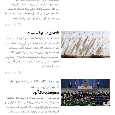
سرسام‌آور، سایه سنگینی بر سنت حسنه ازدواج
انداخته است، زوج‌های جوانی پیدا شده‌اند که نقطه
آغاز هم‌سفری‌شان را در دل تجمعات مردمی، موکب‌ها
و از همه مهم‌تر، در جوار مزار شهدا رقم می‌زنند.
۱۴۰۵.۰۲.۱۶
اقتداری که بلوف نیست
مکتب حاج‌قاسم (حفظ و نشر آثار شهید سپهبد حاج
قاسم سلیمانی) ۹اردیبهشت ویدئویی منتشر نشده از
یکی از سخنرانی‌های شهید سپهبد قاسم سلیمانی،
فرمانده شهید نیروی قدس سپاه پاسداران انقلاب
اسلامی که مربوط به اردیبهشت سال ۱۳۹۸ است و در
جمع پیشکسوتان و فرماندهان لشکر ۴۱ ثارالله بیان
شده را منتشر کرد.
۱۴۰۵.۰۲.۱۴
روایت فداکاری کارگرانی که ستون‌های
استوار ایران سربلندند
سفره‌های خاک‌آلود
مرضیه کیان - خبرنگار: صدای چرخ‌دنده‌های صنعت،
صدای کشیده شدن جاروی رفتگر بر آسفالت خیابان در
سپیده‌دم و تق‌تق ابزار یک مکانیک در گوشه تاریک یک
گاراژ؛ اینها تنها اصوات روزمره یک شهر نیستند، بلکه