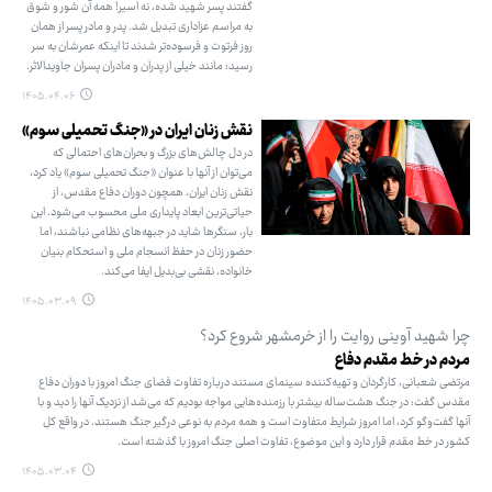
گفتند پسر شهید شده، نه اسیر! همه آن شور و شوق
به مراسم عزاداری تبدیل شد. پدر و مادر پسر از همان
روز فرتوت و فرسوده‌تر شدند تا اینکه عمرشان به سر
رسید؛ مانند خیلی از پدران و مادران پسران جاویدالاثر.
۱۴۰۵.۰۴.۰۶
نقش زنان ایران در «جنگ تحمیلی سوم»
در دل چالش‌های بزرگ و بحران‌های احتمالی که
می‌توان از آنها با عنوان «جنگ تحمیلی سوم» یاد کرد،
نقش زنان ایران، همچون دوران دفاع مقدس، از
حیاتی‌ترین ابعاد پایداری ملی محسوب می‌شود. این
بار، سنگرها شاید در جبهه‌های نظامی نباشند، اما
حضور زنان در حفظ انسجام ملی و استحکام بنیان
خانواده، نقشی بی‌بدیل ایفا می‌کند.
۱۴۰۵.۰۳.۰۹
چرا شهید آوینی روایت را از خرمشهر شروع کرد؟
مردم در خط مقدم دفاع
مرتضی شعبانی، کارگردان و تهیه‌کننده سینمای مستند درباره تفاوت فضای جنگ امروز با دوران دفاع
مقدس گفت: در جنگ هشت‌ساله بیشتر با رزمنده‌هایی مواجه بودیم که می‌شد از نزدیک آنها را دید و با
آنها گفت‌وگو کرد، اما امروز شرایط متفاوت است و همه مردم به نوعی درگیر جنگ هستند. در واقع کل
کشور در خط مقدم قرار دارد و این موضوع، تفاوت اصلی جنگ امروز با گذشته است.
۱۴۰۵.۰۳.۰۴