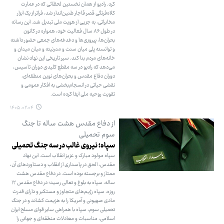
کرد. رادیو از همان نخستین لحظاتی که در عمارت
کلاه‌فرنگی قصر قاجار طنین‌انداز شد، فراتر از یک ابزار
مخابراتی، به جزیی از هویت ملی تبدیل شد. این رسانه
در طول ۸۶ سال فعالیت خود، همواره در کانون
بحران‌ها، پیروزی‌ها و دغدغه‌های جمعی حضور داشته
و توانسته پلی میان سنت و مدرنیته و میان میدان و
خانه‌های مردم بنا کند. سیر تاریخی این نهاد نشان
می‌دهد که رادیو در سه مقطع کلیدی دوران تاسیس،
دوران دفاع مقدس و بحران‌های نوین منطقه‌ای،
نقشی حیاتی در انسجام‌بخشی به افکار عمومی و
تقویت روحیه ملی ایفا کرده است.
۱۴۰۵.۰۲.۰۴
از دفاع مقدس هشت ساله تا جنگ
سوم تحمیلی
سپاه؛ نیروی غالب در سه جنگ تحمیلی
سپاه مولود مبارک و عزیز انقلاب است. این نهاد
مقدس، الحق در پاسداری از انقلاب و دستاوردهای آن،
ممتاز و برجسته بوده است. در دفاع مقدس هشت
ساله، سپاه به بلوغ و تعالی رسید؛ در دفاع مقدس ۱۲
روزه، سپاه رژیم‌های متجاوز و مستکبر و دارای قدرت
مادی صهیونی و آمریکا را به هزیمت کشاند و در جنگ
تحمیلی سوم، سپاه با همراهی سایر قوای مسلح ایران
اسلامی، مناسبات و معادلات منطقه‌ای و جهانی را