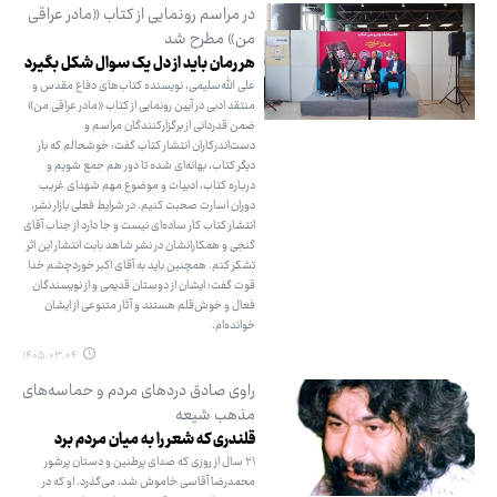
در مراسم رونمایی از کتاب «مادر عراقی
من» مطرح شد
هر رمان باید از دل یک سوال شکل بگیرد
علی‌ الله‌سلیمی، نویسنده کتاب‌های دفاع مقدس و
منتقد ادبی در آیین رونمایی از کتاب «مادر عراقی من»
ضمن قدردانی از برگزارکنندگان مراسم و
دست‌اندرکاران انتشار کتاب گفت: خوشحالم که بار
دیگر کتاب، بهانه‌ای شده تا دور هم جمع شویم و
درباره کتاب، ادبیات و موضوع مهم شهدای غریب
دوران اسارت صحبت کنیم. در شرایط فعلی بازار نشر،
انتشار کتاب کار ساده‌ای نیست و جا دارد از جناب آقای
گنجی و همکارانشان در نشر شاهد بابت انتشار این اثر
تشکر کنم. همچنین باید به آقای اکبر خوردچشم خدا
قوت گفت؛ ایشان از دوستان قدیمی و از نویسندگان
فعال و خوش‌قلم هستند و آثار متنوعی از ایشان
خوانده‌ام.
۱۴۰۵.۰۳.۰۴
راوی صادق دردهای مردم و حماسه‌های
مذهب شیعه
قلندری که شعر را به میان مردم برد
۲۱ سال از روزی که صدای پرطنین و دستان پرشور
محمدرضا آقاسی خاموش شد، می‌گذرد. او که در