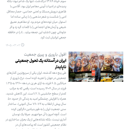
سوم خرداد ۱۳۸۴ درگذشت، تنها یک شاعر نبود؛ بلکه
پدیده‌ای در ادبیات آیینی معاصر ایران بود. آقاسی با
ظاهری درویش‌مسلک و لحنی حماسی، حصار محافل
ادبی را شکست و شعر مذهبی را با زبانی ساده اما
استوار، میان توده‌های مردم برد. او مفاهیم عمیق
شیعی و آرمان‌های اجتماعی را با کلمات گره زد و اثر
جاودانی چون «شاید این جمعه بیاید...» را در حافظه
جمعی ایرانیان ثبت کرد.
۱۴۰۵.۰۳.۰۲
افول باروری و پیری جمعیت
ایران در آستانه یک تحول جمعیتی
ناپایدار
طی پنج دهه گذشته، ایران یکی از سریع‌ترین گذارهای
جمعیتی در جهان را تجربه کرده است. نرخ باروری از
میانگین ۶.۵ فرزند به ازای هر زن در دهه ۱۳۶۰ به ۱.۳۵
فرزند در سال ۱۴۰۴ رسیده است؛ رقمی که به مراتب
کمتر از سطح جانشینی (۲.۱) است. این کاهش شدید،
همراه با افزایش چشمگیر امید به زندگی (از حدود ۵۰
سال پیش از انقلاب به ۷۴-۷۶ سال کنونی)، ساختار
سنی جمعیت ایران را به طور بنیادین دگرگون کرده
است. آنچه امروز با آن مواجهیم، صرفا یک نوسان
آماری نیست، بلکه نشانه‌هایی از یک بحران ساختاری در
نظام جمعیتی کشور است که پیامدهای آن در