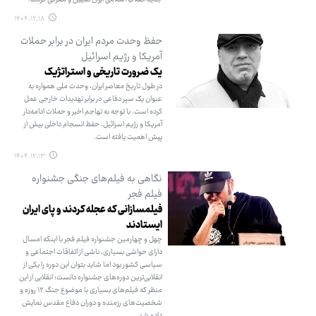
۱۴۰۴.۱۲.۱۸
حفظ وحدت مردم ایران در برابر حملات
آمریکا و رژیم اسرائیل
یک ضرورت تاریخی و استراتژیک
در طول تاریخ معاصر ایران، وحدت ملی همواره به
عنوان یک سپر دفاعی در برابر تهدیدات خارجی عمل
کرده است. با توجه به تهاجم اخیر و حملات ادامه‌دار
آمریکا و رژیم اسرائیل، حفظ انسجام داخلی بیش از
پیش اهمیت یافته است.
۱۴۰۴.۱۲.۱۳
نگاهی به فیلم‌های جنگی جشنواره
فیلم فجر
فیلمسازانی که عجله کردند و پای ایران
ایستادند
چهل و چهارمین جشنواره فیلم فجر با اینکه امسال
دارای حواشی بسیاری، ناشی از اتفاقات اجتماعی و
سیاسی کشور بود اما شاید بتوان این دوره را یکی از
انقلابی‌ترین دوره‌های جشنواره دانست؛ انقلابی از این
منظر که فیلم‌های بسیاری با موضوع جنگ ۱۲ روزه و
شخصیت‌های رزمنده و دوران دفاع مقدس نمایش
داده شد.