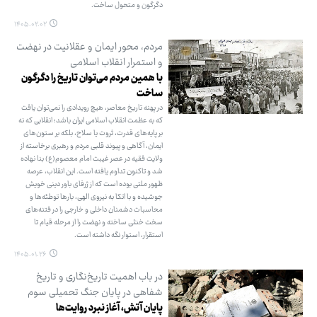
دگرگون و متحول ساخت.
۱۴۰۵.۰۲.۰۲
مردم، محور ایمان و عقلانیت در نهضت
و استمرار انقلاب اسلامی
با همین مردم می‌توان تاریخ را دگرگون
ساخت
در پهنه تاریخ معاصر، هیچ رویدادی را نمی‌توان یافت
که به عظمت انقلاب اسلامی ایران باشد؛ انقلابی که نه
بر پایه‌های قدرت، ثروت یا سلاح، بلکه بر ستون‌های
ایمان، آگاهی و پیوند قلبی مردم و رهبری برخاسته از
ولایت فقیه در عصر غیبت امام معصوم(ع) بنا نهاده
شد و تاکنون تداوم یافته است. این انقلاب، عرصه
ظهور ملتی بوده است که از ژرفای باور دینی خویش
جوشیده و با اتکا به نیروی الهی، بارها توطئه‌ها و
محاسبات دشمنان داخلی و خارجی را در فتنه‌های
سخت خنثی ساخته و نهضت را از مرحله قیام تا
استقرار، استوار نگه داشته است.
۱۴۰۵.۰۱.۲۶
در باب اهمیت تاریخ‌نگاری و تاریخ
شفاهی در پایان جنگ تحمیلی سوم
پایان آتش، آغاز نبرد روایت‌ها