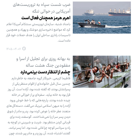
ضرب شست سپاه به تروریست‌های
آمریکایی در حوالی تنگه
اهرم هرمز همچنان فعال است
بامداد شنبه، سازمان تروریستی سنتکام آمریکا اعلام
کرد که مواضع ذخیره‌سازی موشک و پهپاد و همچنین
تاسیسات راداری ساحلی ایران را هدف حملات خود قرار
داده است.
۱۴۰۵.۰۴.۰۶
به بهانه روزی برای تجلیل از اسرا و
مفقودین جنگ هشت ساله
چشم از انتظار دست برنمی‌دارد
فاطیما کریمی_خبرنگار گروه جامعه: به خاطر دارم
چندین سال قبل خانواده‌ای از اقوام منتظر یکی از
پسرانشان بودند که گفته شده بود، آزاده است. آن روز
قرار بود به خانه بیاید. سفره‌ای پر از خوراکی در خانه
چیده شده بودند، پارچه‌هایی که با خط خوش ورود
آزاده را به میهن اسلامی تبریک می‌گفت. دسته‌گل‌های
متعدد عطر خانه را عوض کرده بود. پدر و مادر از شوق
دیدن پسر سر از پا نمی‌شناختند. گوسفند زنده برای
قربانی کردن منتظر بود. شربت و شیرینی در کوچه به
راه و سرتاسر کوچه چراغانی شده بود. اما پسر نیامد.
گفتند اشتباه شده. آن روز پدر و مادر پیر شدند چون