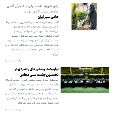
رهبر شهید انقلاب یکی از حامیان اصلی
محیط زیست کشور بودند
حامی سبز ایران
اگرچه رهبر شهید انقلاب هر سال در روز درختکاری و با
کاشت چند نهال مثمر مردم را به یاد درختکاری
می‌انداخت، اما مرور سال‌ها مواضع، پیام‌ها و
اقدامات ایشان نشان می‌دهد حفاظت از محیط
زیست برای ایشان یک رفتار نمادین یا مناسبتی نبوده
بلکه دغدغه‌ای همیشگی بود. دغدغه‌ای که ایشان را به
یکی از شخصیت‌های محیط زیستی کشور تبدیل
می‌کرد.
۱۴۰۵.۰۴.۱۲
اولویت‌ها و محورهای راهبردی در
نخستین جلسه علنی مجلس
سخنگوی هیات رئیسه مجلس شورای اسلامی دیروز از
برگزاری جلسات صحن علنی مجلس پس از برگزاری
مراسم تشییع رهبر شهید انقلاب خبر داد و گفت که
شایسته است، همه ارکان و بخش‌های نظام تمام توان
خود را بر مراسم مهم و عظیم و بین‌الممالکی تشییع
امام شهید انقلاب متمرکز و مصروف کنند.
۱۴۰۵.۰۴.۰۶