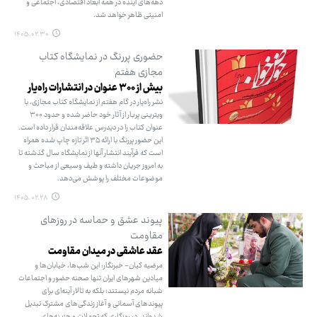
دهه‌های آینده در همه ابعاد اقتصادی، اجتماعی و
امنیتی ظاهر خواهد شد.
۱۴۰۵.۰۲.۳۰
حضوری پررنگ در نمایشگاه کتاب
مجازی هفتم
بیش از ۳۰۰ عنوان در انتشارات راه‌یار
نشر راه‌یار در گام هفتم از نمایشگاه کتاب مجازی، با
ویترینی پربار از آثار خود حاضر شده و حدود ۳۰۰
عنوان کتاب را در دیدرس علاقه‌مندان قرار داده است.
این حضور پررنگ با ارائه ۳۵ اثر تازه چاپ شده همراه
است که فرآیند انتشار آنها از نمایشگاه سال گذشته تا
به امروز جریان داشته و طیف وسیعی از مباحث و
موضوعات مختلف را پوشش می‌دهد.
۱۴۰۵.۰۲.۲۸
پیوند عشق و حماسه در روزهای
مقاومت
عقد عاشقی در میدان مقاومت
مرضیه کیان- خبرنگار: این شب‌ها، خیابان‌ها و
میادین شهرهای ایران تنها صحنه حضور و اجتماعات
شبانه مردم نیستند؛ بلکه به تالار آینه‌ای برای
پیوندهای آسمانی و آغاز زندگی‌های مشترک تبدیل
شده‌اند. در روزگاری که تجملات و هزینه‌های