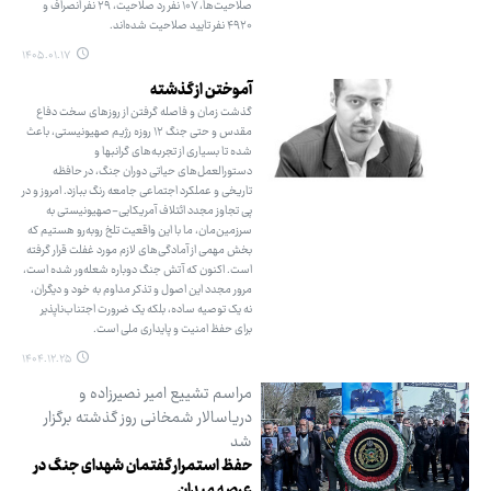
صلاحیت‌ها، ۱۰۷ نفر رد صلاحیت، ۲۹ نفر انصراف و
۴۹۲۰ نفر تایید صلاحیت شده‌اند.
۱۴۰۵.۰۱.۱۷
آموختن از گذشته
گذشت زمان و فاصله گرفتن از روزهای سخت دفاع
مقدس و حتی جنگ ۱۲ روزه رژیم صهیونیستی، باعث
شده تا بسیاری از تجربه‌های گرانبها و
دستورالعمل‌های حیاتی دوران جنگ، در حافظه
تاریخی و عملکرد اجتماعی جامعه رنگ ببازد. امروز و در
پی تجاوز مجدد ائتلاف آمریکایی-صهیونیستی به
سرزمین‌مان، ما با این واقعیت تلخ روبه‌رو هستیم که
بخش مهمی از آمادگی‌های لازم مورد غفلت قرار گرفته
است. اکنون که آتش جنگ دوباره شعله‌ور شده است،
مرور مجدد این اصول و تذکر مداوم به خود و دیگران،
نه یک توصیه ساده، بلکه یک ضرورت اجتناب‌ناپذیر
برای حفظ امنیت و پایداری ملی است.
۱۴۰۴.۱۲.۲۵
مراسم تشییع امیر نصیرزاده و
دریاسالار شمخانی روز گذشته برگزار
شد
حفظ استمرار گفتمان شهدای جنگ در