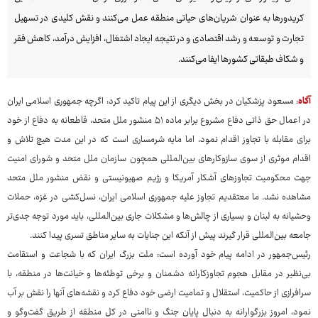
کریدورها به عنوان شریان‌های حیاتی منطقه عمل می‌کنند و نقش کلیدی در تسهیل
تجارت و توسعه و رشد اقتصادی و در نتیجه ایجاد اشتغال، افزایش درآمد، کاهش فقر
و شکاف طبقاتی کشورها ایفا می‌کنند.
آگاه
: مسعود پزشکیان در بخش دیگری از این پیام تاکید کرد: اگرچه جمهوری اسلامی ایران
در اعمال حق ذاتی دفاع مشروع برابر ماده ۵۱ منشور ملل متحد، قاطعانه به دفاع از خود
برای مقابله با تجاوز اقدام نمود، اما مایه شرمساری است که در این مدت هیچ تلاش و
اقدام موثری از سوی سازوکارهای بین‌المللی همچون سازمان ملل متحد و شورای امنیت
جهت محکومیت تجاوزهای آشکار آمریکا و رژیم صهیونیستی و نقض منشور ملل متحد
مشاهده نشد. ما معتقدیم تجاوز علیه جمهوری اسلامی ایران، نسل‌کشی در غزه، حملات
وحشیانه به لبنان و بسیاری از چالش‌ها و مشکلات جاری بین‌المللی، باید مورد توجه جدی‌تر
جامعه بین‌المللی قرار گیرند پیش از آنکه این جنایات به سایر مناطق تسری پیدا کنند.
رئیس‌جمهور در ادامه پیام خود آورده است: ملت بزرگ ایران که با شجاعت و استقامت
بی‌نظیر در مقابل هجوم تجاوزکارانه دشمنان و برخی توطئه‌ها و خیانت‌ها در منطقه، با
سرافرازی از حاکمیت، استقلال و تمامیت ارضی خود دفاع کرد و نقشه‌های آنها را نقش بر آب
نمود، امروز بزرگوارانه به دنبال پایان جنگ و ناامنی در کل منطقه از طریق گفت‌وگو و