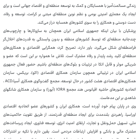
زندگی مسالمت‌آمیز با همسایگان و کمک به توسعه منطقه‌ای و اقتصاد جهانی است و برای
ایجاد یک معماری امنیتی بومی و نظم نوین منطقه‌ای مبتنی بر کرامت، توسعه و رفاه،
دست دوستی و همکاری را به سوی کشورهای همسایه دراز می‌کند.
پزشکیان با بیان اینکه جمهوری اسلامی ایران همچنان به سازوکارها و چارچوب‌های
چندجانبه منطقه‌ای که توسط کشورهای منطقه و بدون وابستگی به قدرت‌های اخلال‌گر
فرامنطقه‌ای شکل می‌گیرد، باور دارد، تصریح کرد: همگرایی اقتصادی و همکاری‌های
منطقه‌ای کلید رشد پایدار و رفاه مشترک است. تلاش ما همواره بر این است که عضو و
شریکی موثر و قابل اتکا در ترتیبات و بلوک‌های منطقه‌ای باشیم. حضور فعال جمهوری
اسلامی ایران در ترتیباتی همچون سازمان همکاری اقتصادی (اکو)، بریکس، سازمان
همکاری‌های اقتصادی هشت کشور در حال توسعه، مجمع گفت‌وگوی همکاری آسیا،ACD ،
اتحادیه کشورهای حاشیه اقیانوس هند مجمع IORA (آیورا) و سازمان همکاری شانگهای
شاهدی بر این مدعاست.
وی در پایان پیام خود آورده است: همکاری ایران و کشورهای عضو اتحادیه اقتصادی
اوراسیا، راهبردی بلندمدت برای ایجاد منطقه‌ای قدرتمند، از طریق تقویت حاکمیت‌های
ملی، تسهیل حمل‌ونقل و تجارت، ارتقای امنیت انرژی، توسعه فناوری، ایجاد زیرساخت‌های
مشترک مالی و بانکی و افزایش ارتباطات مردمی است. یقین دارم با تکیه بر اشتراکات