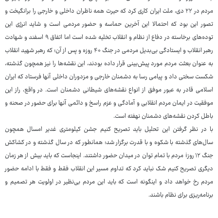
مردم در ۲۲ دی، ملت ایران کاری کرد که حیرت همه ناظران داخلی و خارجی را برانگیخت و
تصور این بود که احتمالا این آخرین حماسه و حضور مردمی است و شاید انرژی این
توده‌های برخاسته در دفاع از نظام و انقلاب تخلیه شده است اما اتفاق ۹ اسفند و شهادت
رهبر انقلاب و ایستادگی بی‌بدیل مردمی در جنگ ۴۰ روزه و پس از آن؛ که رهبر شهید انقلاب
به عنوان بعثت مردم مورد پیش‌بینی قرار داده بودند، این نقشه‌ها را نیز همچون گذشته،
شکست سختی داد و پیامی رسا به دشمنان خارجی و مزدوران داخلی آنها فرستاد که ایران
اسلامی قادر به عبور موفق از انواع نقشه‌های شیطانی دشمنان است. در واقع، راز این
موفقیت در ایمان مردم انقلابی و آمادگی و عزم راسخ و دائمی آنها برای حضور در صحنه و
باطل کردن نقشه‌های دشمنان نهفته است.
با در نظر گرفتن این تحلیل باید تصریح کنیم جشن کیلومتری غدیر امسال همچون
سال‌های گذشته با شکوه و با قدرت برگزار شد؛ همانطور که در سال گذشته و در کشاکش
جنگ ۱۲ روزi مردم با تمام توان در میدان حضور داشتند. اینجاست که باید بیش از هر زمان
دیگری تصریح کنیم شک نباید کرد که تداوم مسیر این انقلاب فقط و فقط با ادامه حضور
مردم رخ خواهد داد و اینگونه است که باید این مردم بی‌نظیر در اولویت هر تصمیم و
برنامه‌ریزی برای نظام باشند.