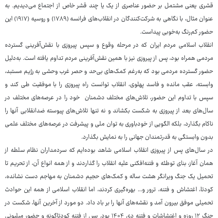
قشری یعنی مشتمل بر حضور عناصری از یک یا چند قشر خاص از اجتماع می‌دیدیم. به
عنوان مثال، با نگاهی به شرکت‌کنندگان در انقلاب‌های فرانسه (۱۷۸۹) و روسیه (۱۹۱۷) این
حضور کم‌رنگ به‌خوبی پیداست.
انقلاب اسلامی مردم ایران که در مرحله وقوع و سپس پیروزی با نقش‌آفرینی گسترده
مردمی همراه بود، پس از پیروزی نیز با همین نقش‌آفرینی مردم تداوم یافته است. به‌دلیل
حضور گسترده مردمی بود که به‌رغم کمک‌های بی‌حد و حصر غرب وحشی به رژیم مستبد،
وابسته، عقب مانده و فاسد پهلوی، انقلاب توانست راه پیروزی را با موفقیت طی کند و
سپس با تداوم این حضور، تلاش‌های مختلف دشمنان خود را در عرصه‌های مختلف در
سال‌های بعد از پیروزی به شکست بکشاند و نه تنها تلاش‌های پیوسته ضدانقلابی آنها را
ناکام بگذارد، بلکه الگویی از خودباوری به توان ملی و پیشرفت در عرصه‌های مختلف علمی
بدون وابستگی به قدرتمندان جهانی را به نمایش بگذارد.
در سال‌های پس از پیروزی انقلاب اسلامی شاهد بوده‌ایم که سردمداران نظام سلطه از
همان آغاز، بنای توطئه و فتنه‌افکنی علیه انقلاب را گذاردند و از همه انواع آن، از تحریم تا
تحمیل یک جنگ ویرانگر هشت ساله و کمک‌های حجیم دشمنان به مهاجم دست نشانده،
کودتا، اغتشاش و فتنه، ترور و... بهره‌گیری کردند، اما انقلاب اسلامی از همه این حوادث
تحمیلی موفق بیرون آمد و نقشه‌های آنها را بر باد داد. دو مورد از آخرین آنها، شکست در
جنگ ۱۲ روزه و اغتشاشات و فتنه دی ۱۴۰۴ بود. پس از فتنه کودتاگونه و حضور میلیونی