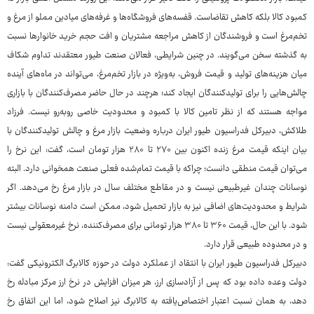
کمبود کالا بلکه کاهش تقاضاست. قفسه‌های فروشگاه‌ها و غرفه‌های میادین مملو از مرغ و
تخم‌مرغ است و فروشندگان از کاهش مراجعه مشتریان و افت حجم خرید خانوارها نسبت
به گذشته سخن می‌گویند. در چنین شرایطی، فعالان صنعت طیور معتقدند تداوم شکاف
میان هزینه‌های تولید و قیمت فروش، به‌ویژه در بازار تخم‌مرغ، می‌تواند در ماه‌های آینده
چالش‌هایی را برای تولیدکنندگان ایجاد کند؛ هرچند در حال حاضر مصرف‌کنندگان با بازاری
مواجه هستند که از نظر تامین کالا با کمبود و محدودیت خاصی روبه‌رو نیست. فرزاد
طلاکش، دبیرکل فدراسیون طیور ایران درباره وضعیت بازار مرغ و چالش تولیدکنندگان با
بیان اینکه قیمت مرغ زنده اکنون بین ۲۷۰ تا ۲۸۰ هزار تومان است، گفت: این نرخ را
می‌توان قیمت منطقی دانست؛ چراکه با قیمت تمام‌شده فعلی صنعت همخوانی دارد. البته
نوسانات چندان غیرطبیعی نیست و در مقاطع مختلف سال در بازار مرغ رخ می‌دهد. اگر
شرایط و محدودیت‌های اضافی نیز به بازار تحمیل شود، ممکن است دامنه نوسانات بیشتر
شود. با این حال، قیمت ۳۶۰ تا ۳۸۰ هزار تومانی برای مصرف‌کننده، نرخ غیرمعقولی نیست
و در محدوده طبیعی قرار دارد.
دبیرکل فدراسیون طیور ایران با انتقاد از عملکرد دولت در حوزه کالابرگ الکترونیکی گفت:
دولت وعده داده بود که پس از آزادسازی ارز، هر میزان افزایش در نرخ ارز مرکز مبادله رخ
دهد، به همان نسبت اعتبار اختصاص‌یافته به کالابرگ نیز اصلاح شود، اما این اتفاق رخ