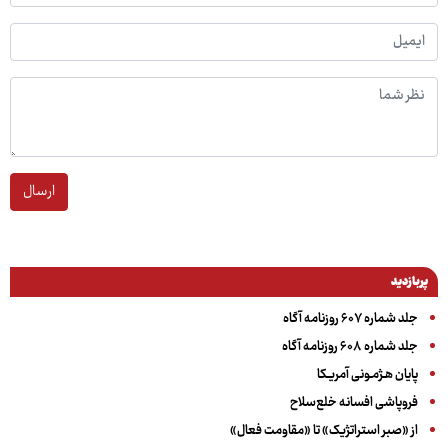
ارسال
پربازدید
جلد شماره ۶۰۷ روزنامه آگاه
جلد شماره ۶۰۸ روزنامه آگاه
پایان هـژمـونی آمریـکا
فروپاشی افسانه خلع‌سلاح
از «صبر استراتژیک» تا «مقاومت فعال»