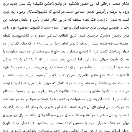
نشان دهند، درحالی که این حضور باشکوه، در واقع «جشن تکلیف» یک نسل جدید برای
ورود به عرصه بازآفرینی تمدن اسلامی است. هر گامی که تشییع‌کنندگان برمی‌دارند، تیری
است به سوی اتاق‌های فکر نظام سلطه که در پی القای فضای یأس و انفعال بودند. این
رخداد، فرصتی بی‌بدیل برای جامعه ایران و جهان اسلام است تا «هویت جمعی» خود را در
برابر دشمن مشترک بازسازی کنند. تاریخ انقلاب اسلامی همواره با «تشییع‌های نقطه
عطف» شناخته شده است؛ از بدرقه تاریخی امام راحل در سال ۱۳۶۸ که بقای انقلاب را در
جهان پساجنگ تثبیت کرد، تا تشییع سردار دل‌ها حاج قاسم سلیمانی که جبهه مقاومت را
به یک قدرت جهانی بدل کرد. اما تشییع رهبر شهید در ۱۳ تا ۱۸ تیر ۱۴۰۵، ویژگی
منحصربه‌فردی دارد: این واقعه در دل «جنگ مستقیم» رخ می‌دهد. این حضور، یک «رژه
اقتدار» است که هیچ مانور نظامی‌ای نمی‌تواند جایگزین آن شود. این ابرمرد با کشاندن
جمعیت عظیم دلدادگان به تشییع خود، در لحظه‌ای که جهان نظاره می‌کند، «قدرت» تولید
می‌کند؛ اما نه قدرت مادی و سیاسی، بلکه «قدرت شهید». پیام پنهان این جمعیت به نظام
سلطه این است که اگر رهبری را به شهادت رساندید، با یک «ملت-رهبر» مواجه خواهید شد
که هر یک، حامل آرمان‌های آن شهید هستند. لذا، این تشییع، یک وداع تلخ نیست، بلکه یک
«تجدید پیمان تمدنی» خواهد بود که امضای خون سیدالشهدای انقلاب بر پای آن، پیروزی
نهایی در جنگ تحمیلی سوم را تضمین کرده است. این رستاخیز، آغاز فصلی نو در تاریخ
جهان اسلام است که در آن، مرگ مغلوب معنا شده و شهادت، راهگشای قله‌های رفیع