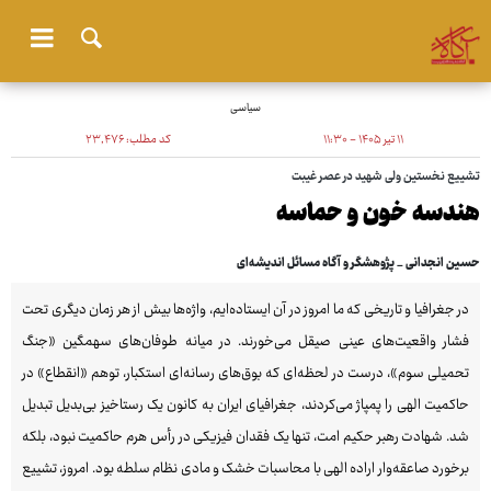
سیاسی
۱۱ تیر ۱۴۰۵ - ۱۱:۳۰
کد مطلب:
۲۳٬۴۷۶
تشییع نخستین ولی شهید در عصر غیبت
هندسه خون و حماسه
حسین انجدانی _ پژوهشگر و آگاه مسائل اندیشه‌ای
در جغرافیا و تاریخی که ما امروز در آن ایستاده‌ایم، واژه‌ها بیش از هر زمان دیگری تحت
فشار واقعیت‌های عینی صیقل می‌خورند. در میانه طوفان‌های سهمگین «جنگ
تحمیلی سوم»، درست در لحظه‌ای که بوق‌های رسانه‌ای استکبار، توهم «انقطاع» در
حاکمیت الهی را پمپاژ می‌کردند، جغرافیای ایران به کانون یک رستاخیز بی‌بدیل تبدیل
شد. شهادت رهبر حکیم امت، تنها یک فقدان فیزیکی در رأس هرم حاکمیت نبود، بلکه
برخورد صاعقه‌وار اراده الهی با محاسبات خشک و مادی نظام سلطه بود. امروز، تشییع