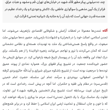
چند ده میلیونی پیکر مطهر قائد شهید در خیابان‌های تهران، قم و مشهد و عتبات عراق،
فراتر از یک آیین مذهبی یا سوگواری عاطفی، یک «کنش وجودی» و یک رخداد عظیم در
هندسه قدرت جهانی است که باید آن را به مثابه یک «بیانیه تمدنی» قرائت کرد.
آگاه:
تمدن‌ها معمولا در لحظات آرامش و شکوفایی اقتصادی بازتعریف می‌شوند، اما
تمدن اسلامی، اصالت خود را در «بحران» و «شهادت» بازمی‌یابد. حضور ده‌ها میلیونی ملت
مبعوث، در واقع پاسخ هستی‌شناختی یک ملت به تهدیدات هسته‌ای و نظامی دشمنانی
است که گمان می‌کردند با ترور و تهاجم، می‌توانند زنجیره «ولایت» را از هم بگسلند. برای
درک ابعاد این واقعه، باید آن را در پیوستار تاریخ شیعه بازخوانی کرد. در سوابق تاریخی ما،
حضور خیره‌کننده جمعیت در تشییع پیکر فقهای بزرگ، همواره نمادی از پیوند عمیق
توده‌ها با مرجعیت بوده است؛ از تشییع باشکوه میرزای شیرازی و آیت‌الله حائری‌یزدی گرفته
تا ابوالحسن اصفهانی، بروجردی و سرآمد تمام این سلسله، حضرت امام خمینی
(قدس‌سره) در مقام ولی فقیه و حکمران. اما آنچه در پیش است، رخدادی است که در
تاریخ دوران غیبت بی‌سابقه است: تشییع پیکر «نخستین ولی‌فقیه شهید.» این تفاوت،
تفاوت یک مناسک بزرگ با یک «تحول تمدنی» است. مردم ما پیکری را بدرقه خواهند کرد
که با خون و جان، استقلال و تمامیت ارضی ایران اسلامی را حفظ کرد و در برابر طمع‌های