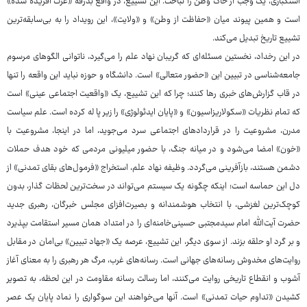
استکباری، یک وجب از خاک وطن را نباخت. این تشییع، در واقع بدرقه «عزت آفریده شده»
است و همین پیوند میان «حفاظت از وطن» و «ولایت»، این رویداد را به بی‌سابقه‌ترین
تشییع تاریخ تبدیل می‌کند.
در این رخداد، نخستین مسئله‌ای که گریبان نهاد علم را می‌گیرد، ناتوانی الگوهای مرسوم
جامعه‌شناسی در تبیین این «حضور متعالی» است. دانشگاه و حوزه نباید این واقعه را تنها
در قاب گزارش‌های خبری رها کنند؛ چرا که این تشییع، یک «واقعیت اجتماعی عینی» است
که تمام نظریات «سکولاریزاسیون» و «پایان ایدئولوژی» را زیر پا له کرده است. علم سیاست
مدرن، مشروعیت را در قراردادهای اجتماعی سرد می‌جوید، اما در اینجا، مشروعیت با
«خون» امضا می‌شود و در میانه جنگ، با حضور میلیونی مردمی که خود هدف حملات
دشمن هستند، بازآفرینی می‌گردد. وظیفه نهاد علم، استخراج «فرمول‌های بقای تمدنی» از
دل این حماسه است؛ اینکه چگونه یک سیستم می‌تواند در سخت‌ترین لحظات گذار، بدون
کوچک‌ترین لغزشی، با انتخاب هوشمندانه و بصیرت‌افزای مجلس خبرگان، رهبری جدید
حضرت آیت‌الله امام سیدمجتبی حسینی‌خامنه‌ای را در امتداد همان مسیر استقامت بپذیرد
و بر گرد او حلقه بزند. از سوی دیگر، این تشییع، عرصه یک «جهاد تبیین» بی‌امان در مقابل
روایت‌های مخدوش رسانه‌های جهانی است. رسانه‌های غرب، مرگ هر رهبری را به معنای آغاز
آشوب و انقطاع تاریخی روایت می‌کنند، اما رسالت رسانه مقاومت در این لحظه، به تصویر
کشیدن «تداوم حیات تمدنی» است. آنها می‌خواهند این سوگواری را نماد پایان یک عصر