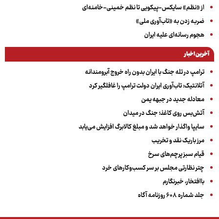
از «نظم» سایکس-پیکویی تا نظم خمینی-خامنه‌ای
ضربه زدن به «تاب‌آوری ملی»
هجوم رسانه‌ای علیه ایران
آخرین اخبار
ترامپ در تله جنگ با ایران بدون راه خروج آبرومندانه
آتلانتیک: تاب‌آوری ایران دولت ترامپ را غافلگیر کرد
معادله جدید در جبهه یمن
آتش‌بس روی کاغذ؛ جنگ در میدان
سایپا واگذار خواهد شد و مبلغ کالابرگ افزایش می‌یابد
مرز باریک نقد و تخریب
قیام سبز پرچم‌های سرخ
چتر نظارتی مجلس بر سر کسب‌وکارهای خرد
باافتخار، خبرنگارم
جلد شماره ۶۰۸ روزنامه آگاه