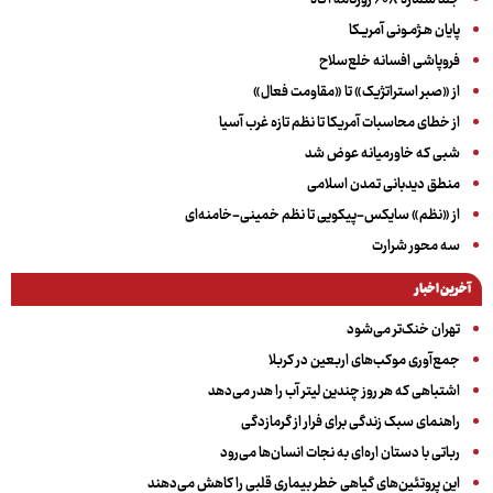
پایان هـژمـونی آمریـکا
فروپاشی افسانه خلع‌سلاح
از «صبر استراتژیک» تا «مقاومت فعال»
از خطای محاسبات آمریکا تا نظم تازه غرب آسیا
شبی که خاورمیانه عوض شد
منطق دیدبانی تمدن اسلامی
از «نظم» سایکس-پیکویی تا نظم خمینی-خامنه‌ای
سه‌ محور شرارت
آخرین اخبار
تهران خنک‌تر می‌شود
جمع‌آوری موکب‌های اربعین در کربلا
اشتباهی که هر روز چندین لیتر آب را هدر می‌دهد
راهنمای سبک زندگی برای فرار از گرمازدگی
رباتی با دستان اره‌ای به نجات انسان‌ها می‌رود
این پروتئین‌های گیاهی خطر بیماری قلبی را کاهش می‌دهند