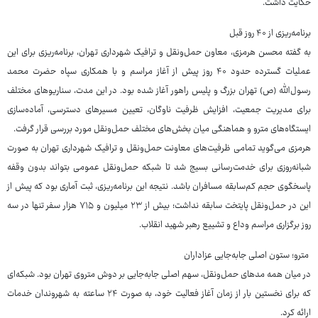
حکایت داشت.
برنامه‌ریزی از ۴۰ روز قبل
به گفته محسن هرمزی، معاون حمل‌ونقل و ترافیک شهرداری تهران، برنامه‌ریزی برای این
عملیات گسترده حدود ۴۰ روز پیش از آغاز مراسم و با همکاری سپاه حضرت محمد
رسول‌الله (ص) تهران بزرگ و پلیس راهور آغاز شده بود. در این مدت، سناریوهای مختلف
برای مدیریت جمعیت، افزایش ظرفیت ناوگان، تعیین مسیرهای دسترسی، آماده‌سازی
ایستگاه‌های مترو و هماهنگی میان بخش‌های مختلف حمل‌ونقل مورد بررسی قرار گرفت.
هرمزی می‌گوید تمامی ظرفیت‌های معاونت حمل‌ونقل و ترافیک شهرداری تهران به صورت
شبانه‌روزی برای خدمت‌رسانی بسیج شد تا شبکه حمل‌ونقل عمومی بتواند بدون وقفه
پاسخگوی حجم کم‌سابقه مسافران باشد. نتیجه این برنامه‌ریزی، ثبت آماری بود که پیش از
این در حمل‌ونقل پایتخت سابقه نداشت؛ بیش از ۲۳ میلیون و ۷۱۵ هزار سفر تنها در سه
روز برگزاری مراسم وداع و تشییع رهبر شهید انقلاب.
مترو؛ ستون اصلی جابه‌جایی عزاداران
در میان همه مدهای حمل‌ونقل، سهم اصلی جابه‌جایی بر دوش متروی تهران بود. شبکه‌ای
که برای نخستین بار از زمان آغاز فعالیت خود، به صورت ۲۴ ساعته به شهروندان خدمات
ارائه کرد.