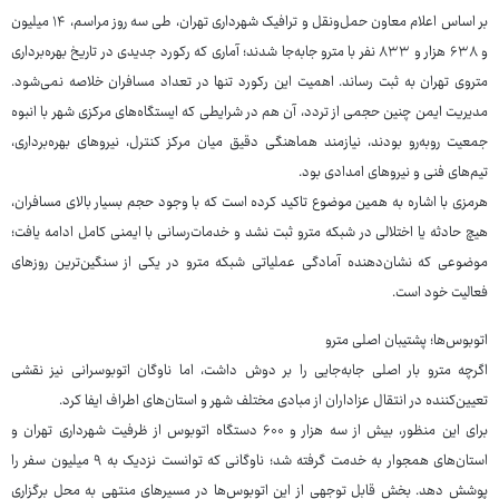
بر اساس اعلام معاون حمل‌ونقل و ترافیک شهرداری تهران، طی سه روز مراسم، ۱۴ میلیون
و ۶۳۸ هزار و ۸۳۳ نفر با مترو جابه‌جا شدند؛ آماری که رکورد جدیدی در تاریخ بهره‌برداری
متروی تهران به ثبت رساند. اهمیت این رکورد تنها در تعداد مسافران خلاصه نمی‌شود.
مدیریت ایمن چنین حجمی از تردد، آن هم در شرایطی که ایستگاه‌های مرکزی شهر با انبوه
جمعیت روبه‌رو بودند، نیازمند هماهنگی دقیق میان مرکز کنترل، نیروهای بهره‌برداری،
تیم‌های فنی و نیروهای امدادی بود.
هرمزی با اشاره به همین موضوع تاکید کرده است که با وجود حجم بسیار بالای مسافران،
هیچ حادثه یا اختلالی در شبکه مترو ثبت نشد و خدمات‌رسانی با ایمنی کامل ادامه یافت؛
موضوعی که نشان‌دهنده آمادگی عملیاتی شبکه مترو در یکی از سنگین‌ترین روزهای
فعالیت خود است.
اتوبوس‌ها؛ پشتیبان اصلی مترو
اگرچه مترو بار اصلی جابه‌جایی را بر دوش داشت، اما ناوگان اتوبوسرانی نیز نقشی
تعیین‌کننده در انتقال عزاداران از مبادی مختلف شهر و استان‌های اطراف ایفا کرد.
برای این منظور، بیش از سه هزار و ۶۰۰ دستگاه اتوبوس از ظرفیت شهرداری تهران و
استان‌های همجوار به خدمت گرفته شد؛ ناوگانی که توانست نزدیک به ۹ میلیون سفر را
پوشش دهد. بخش قابل توجهی از این اتوبوس‌ها در مسیرهای منتهی به محل برگزاری