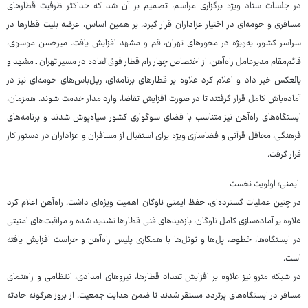
در جلسات ستاد ویژه برگزاری مراسم، تصمیم بر آن شد که حداکثر ظرفیت قطارهای
مسافری و حومه‌ای در اختیار عزاداران قرار گیرد. بر همین اساس، عرضه بلیت قطارها در
سراسر کشور، به‌ویژه در محورهای تهران، قم و مشهد افزایش یافت. میرحسن موسوی،
قائم‌مقام مدیرعامل راه‌آهن، از اختصاص چهار رام قطار فوق‌العاده در مسیر تهران ـ مشهد و
بالعکس خبر داد و اعلام کرد علاوه بر قطارهای برنامه‌ای، ریل‌باس‌های حومه‌ای نیز در
آماده‌باش کامل قرار گرفتند تا در صورت افزایش تقاضا، وارد مدار خدمت شوند. همزمان،
ایستگاه‌های راه‌آهن نیز متناسب با فضای سوگواری کشور سیاه‌پوش شدند و برنامه‌های
فرهنگی، محافل قرآنی و فضاسازی ویژه برای استقبال از مسافران و عزاداران در دستور کار
قرار گرفت.
ایمنی؛ اولویت نخست
در چنین عملیات گسترده‌ای، حفظ ایمنی ناوگان اهمیت ویژه‌ای داشت. راه‌آهن اعلام کرد
علاوه بر آماده‌سازی کامل ناوگان، بازدیدهای فنی قطارها تشدید شده و مراقبت‌های امنیتی
در ایستگاه‌ها، خطوط، پل‌ها و تونل‌ها با همکاری پلیس راه‌آهن و حراست افزایش یافته
است.
در شبکه مترو نیز علاوه بر افزایش تعداد قطارها، نیروهای امدادی، انتظامی و راهنمای
مسافر در ایستگاه‌های پرتردد مستقر شدند تا ضمن هدایت جمعیت، از بروز هرگونه حادثه