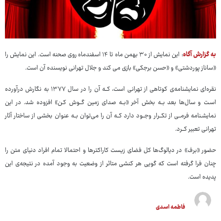
به گزارش آگاه
: این نمایش از ۳۰ بهمن ماه تا ۱۴ اسفندماه روی صحنه است. این نمایش را
«ساناز پوردشتی» و «حسن برجکی» بازی می کند و جلال تهرانی نویسنده آن است.
نقره‌ای نمایشنامه‌ی کوتاهی از تهرانی است، کــه آن را در سال ۱۳۷۷ به نگارش درآورده
اسـت و سال‌ها بعد بــه بخش آخر «بــه صدای زمین گــوش کـن» افزوده شد. در این
نمایشـنامه فرمــی از تکــرار وجــود دارد کــه آن را می‌توان بــه عنوان بخشی از ساختار آثار
تهرانی تعبیر کــرد.
حضور «برف» در دیالوگ‌ها کل فضای زیست کاراکترها و احتمالا تمام افراد دنیای متن را
چنان فرا گرفته است که گویی هر کنشی متاثر از وضعیت به وجود آمده در نتیجه‌ی این
پدیده است.
فاطمه اسدی