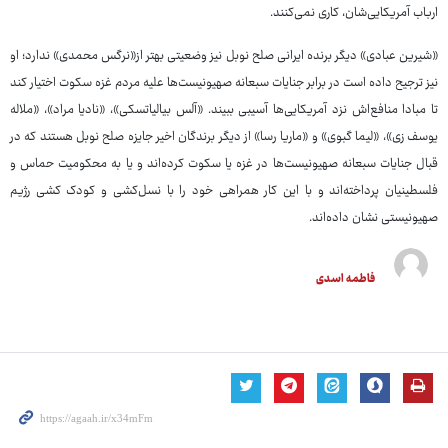
ارباب آمریکایی‌شان، کاری نمی‌کنند.
«شیرین عبادی» دیگر برنده ایرانی صلح نوبل نیز وضعیتی بهتر از«نرگس محمدی» ندارد؛ او
نیز ترجیح داده است در برابر جنایات سبعانه صهیونیست‌ها علیه مردم غزه سکوت اختیار کند
تا مبادا منافع‌اش نزد آمریکایی‌ها آسیبی ببیند. «آلس بیالیاتسکی»، «نادیا مراد»، «ملاله
یوسف زی»، «لیما گبوی» و «ماریا رسا» از دیگر برندگان اخیر جایزه صلح نوبل هستند که در
قبال جنایات سبعانه صهیونیست‌ها در غزه یا سکوت کرده‌اند و یا به محکومیت حماس و
فلسطینیان پرداخته‌اند و با این کار همراهی خود را با نسل‌کشی و کودک کشی رژیم
صهیونیستی نشان داده‌اند.
فاطمه اسدی