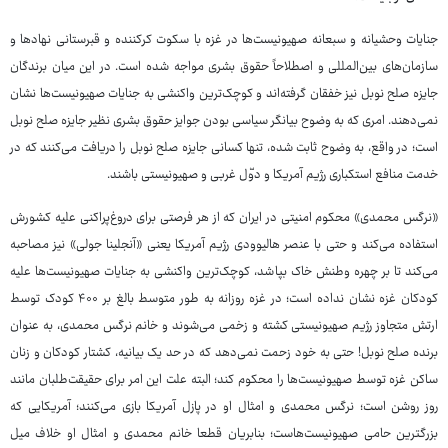
جنایات وحشیانه و سبعانه صهیونیست‌ها در غزه با سکوت کرکننده و قبرستانی نهادها و
سازمان‌های بین‌المللی و اصطلاحاً حقوق بشری مواجه شده است. در این میان برندگان
جایزه صلح نوبل نیز خفقان گرفته‌اند و کوچک‌ترین واکنشی به جنایات صهیونیست‌ها نشان
نمی‌دهند. امری که به وضوح بیانگر سیاسی بودن جوایز حقوق بشری نظیر جایزه صلح نوبل
است؛ در واقع، به وضوح ثابت شده، تنها کسانی جایزه صلح نوبل را دریافت می‌کنند که در
خدمت منافع استکباری رژیم آمریکا و دوّل غربی و صهیونیستی باشند.
«نرگس محمدی» محکوم امنیتی در ایران که از هر فرصتی برای دروغ‌پراکنی علیه کشورش
استفاده می‌کند و حتی با عنصر هالیوودی رژیم آمریکا یعنی «آنجلینا جولی» نیز مصاحبه
می‌کند تا بر چهره وطنش خاک بپاشد، کوچک‌ترین واکنشی به جنایات صهیونیست‌ها علیه
کودکان غزه نشان نداده است؛ در غزه روزانه به طور متوسط بالغ بر ۴۰۰ کودک توسط
ارتش متجاوز رژیم صهیونیستی کشته و زخمی می‌شوند و خانم نرگس محمدی، به عنوان
برنده صلح نوبل! حتی به خود زحمت نمی‌دهد که در حد یک بیانیه، کشتار کودکان و زنان
ساکن غزه توسط صهیونیست‌ها را محکوم کند؛ البته علت این امر برای حقیقت‌طلبان مانند
روز روشن است؛ نرگس محمدی و امثال او در پازل آمریکا بازی می‌کنند؛ آمریکایی که
بزرگترین حامی صهیونیست‌هاست؛ بنابریان قطعا خانم محمدی و امثال او خلاف میل