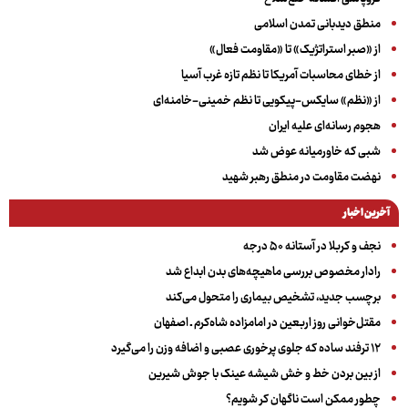
منطق دیدبانی تمدن اسلامی
از «صبر استراتژیک» تا «مقاومت فعال»
از خطای محاسبات آمریکا تا نظم تازه غرب آسیا
از «نظم» سایکس-پیکویی تا نظم خمینی-خامنه‌ای
هجوم رسانه‌ای علیه ایران
شبی که خاورمیانه عوض شد
نهضت مقاومت در منطق رهبر شهید
آخرین اخبار
نجف و کربلا در آستانه ۵۰ درجه
رادار مخصوص بررسی ماهیچه‌های بدن ابداع شد
برچسب جدید، تشخیص بیماری را متحول می‌کند
مقتل‌خوانی روز اربعین در امامزاده شاه‌کرم ـ اصفهان
۱۲ ترفند ساده که جلوی پرخوری عصبی و اضافه ‌وزن را می‌گیرد
از بین بردن خط و خش شیشه عینک با جوش شیرین
چطور ممکن است ناگهان کر شویم؟