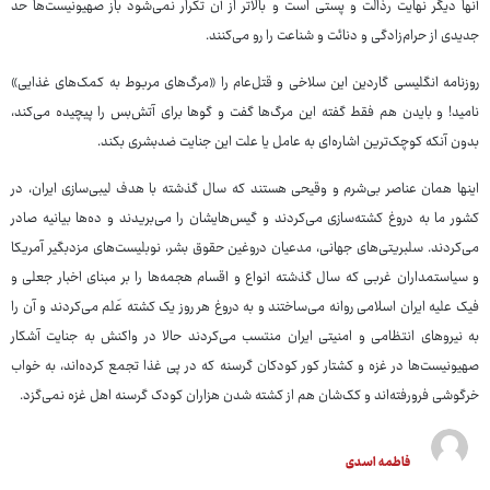
آنها دیگر نهایت رذالت و پستی است و بالاتر از آن تکرار نمی‌شود باز صهیونیست‌ها حد
جدیدی از حرام‌زادگی و دنائت و شناعت را رو می‌کنند.
روزنامه انگلیسی گاردین این سلاخی و قتل‌عام را «مرگ‌های مربوط به کمک‌های غذایی»
نامید! و بایدن هم فقط گفته این مرگ‌ها گفت و گوها برای آتش‌بس را پیچیده می‌کند،
بدون آنکه کوچک‌ترین اشاره‌ای به عامل یا علت این جنایت ضدبشری بکند.
اینها همان عناصر بی‌شرم و وقیحی هستند که سال گذشته با هدف لیبی‌سازی ایران، در
کشور ما به دروغ کشته‌سازی می‌کردند و گیس‌هایشان را می‌بریدند و ده‌ها بیانیه صادر
می‌کردند. سلبریتی‌های جهانی، مدعیان دروغین حقوق بشر، نوبلیست‌های مزدبگیر آمریکا
و سیاستمداران غربی که سال گذشته انواع و اقسام هجمه‌ها را بر مبنای اخبار جعلی و
فیک علیه ایران اسلامی روانه می‌ساختند و به دروغ هر روز یک کشته عَلم می‌کردند و آن را
به نیروهای انتظامی و امنیتی ایران منتسب می‌کردند حالا در واکنش به جنایت آشکار
صهیونیست‌ها در غزه و کشتار کور کودکان گرسنه که در پی غذا تجمع کرده‌اند، به خواب
خرگوشی فرورفته‌اند و کک‌شان هم از کشته شدن هزاران کودک گرسنه اهل غزه نمی‌گزد.
فاطمه اسدی