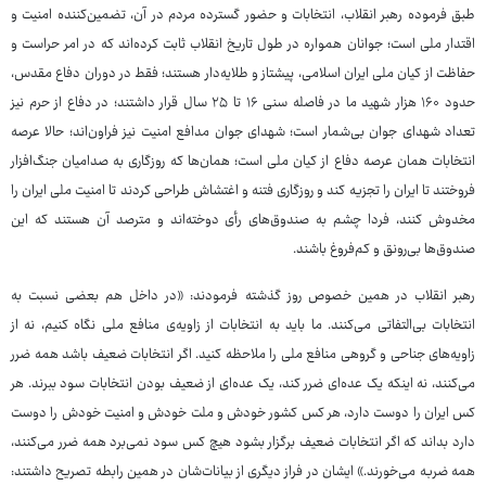
طبق فرموده رهبر انقلاب، انتخابات و حضور گسترده مردم در آن، تضمین‌کننده امنیت و
اقتدار ملی است؛ جوانان همواره در طول تاریخ انقلاب ثابت کرده‌اند که در امر حراست و
حفاظت از کیان ملی ایران اسلامی، پیشتاز و طلایه‌دار هستند؛ فقط در دوران دفاع مقدس،
حدود ۱۶۰ هزار شهید ما در فاصله سنی ۱۶ تا ۲۵ سال قرار داشتند؛ در دفاع از حرم نیز
تعداد شهدای جوان بی‌شمار است؛ شهدای جوان مدافع امنیت نیز فراون‌اند؛ حالا عرصه
انتخابات همان عرصه دفاع از کیان ملی است؛ همان‌ها که روزگاری به صدامیان جنگ‌افزار
فروختند تا ایران را تجزیه کند و روزگاری فتنه و اغتشاش طراحی کردند تا امنیت ملی ایران را
مخدوش کنند، فردا چشم به صندوق‌های رأی دوخته‌اند و مترصد آن هستند که این
صندوق‌ها بی‌رونق و کم‌فروغ باشند.
رهبر انقلاب در همین خصوص روز گذشته فرمودند: «در داخل هم بعضی نسبت به
انتخابات بی‌التفاتی می‌کنند. ما باید به انتخابات از زاویه‌ی منافع ملی نگاه کنیم، نه از
زاویه‌های جناحی و گروهی منافع ملی را ملاحظه کنید. اگر انتخابات ضعیف باشد همه ضرر
می‌کنند، نه اینکه یک عده‌ای ضرر کند، یک عده‌ای از ضعیف بودن انتخابات سود ببرند. هر
کس ایران را دوست دارد، هر کس کشور خودش و ملت خودش و امنیت خودش را دوست
دارد بداند که اگر انتخابات ضعیف برگزار بشود هیچ کس سود نمی‌برد همه ضرر می‌کنند،
همه ضربه می‌خورند.» ایشان در فراز دیگری از بیانات‌شان در همین رابطه تصریح داشتند: