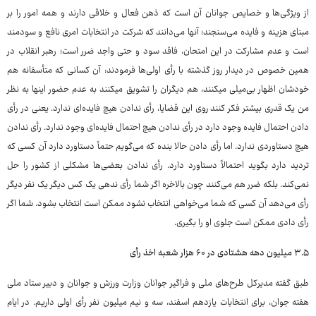
از ویژگی‌ها و خصایص جوانان آن است که ذهن فعال و خلاقی دارند و همه امور را بر
مبنای هزینه و فایده می‌سنجند؛ آنها می‌دانند که شرکت در انتخابات امری نافع و سودمند
است و عدم مشارکت در این امتحان، فاقد سود و حتی واجد ضرر است؛ رهبر انقلاب در
همین خصوص در دیدار روز گذشته با رأی اولی‌ها فرمودند: آن کسانی که متأسفانه هم
خودشان اظهار بی‌میلی میکنند، هم دیگران را تشویق میکنند به عدم حضور اینها به نظر
من یک قدری بیشتر فکر کنند روی این قضایا، رأی‌ ندادن هیچ فایده‌ای ندارد. یعنی در رأی
دادن احتمال فایده وجود دارد در رأی ندادن هیچ احتمال فایده‌ای وجود ندارد. رأی ندادن
هیچ دستاوردی ندارد. اما رأی دادن حالا بنده که می‌گویم حتماً دستاورد دارد آن کسی که
تردید دارد بگوید احتمالاً دستاورد دارد. رأی ندادن بعضی‌ها مشکلی از کشور را حل
نمی‌کند. بلکه ضرر هم می‌کنند چون بالاخره اگر شما رأی ندهی یک کس دیگر یک نفر دیگر
رأی می‌دهد آن کسی که شما می‌خواهی انتخاب نشود ممکن است انتخاب بشود. شما اگر
رأی دادی ممکن است جلوی او را بگیری.
۳.۵ میلیون دهه هشتادی در ۶۰ هزار شعبه اخذ رأی
طبق گفته مدیرکل طرح‌های ملی و فراگیر جوانان وزارت ورزش و جوانان و دبیر ستاد ملی
هفته جوان، برای انتخابات یازدهم اسفند، سه و نیم میلیون نفر رأی اولی داریم. در ایام