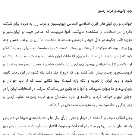
رأی اولی‌های براندازسوز
جوانان و رأی اولی‌های ایران اسلامی التماس اپوزیسیون و براندازان به مردم برای شرکت
نکردن در انتخابات را مشاهده می‌کنند؛ آنها می‌بینند که عناصر خبیث و ایران‌ستیز و
تجزیه‌طلب چگونه در حال جهد و کوشش هستند تا انتخابات ما از رونق بیفتد؛ همین چند
روز پیش بود که سرکرده گروهک تروریستی کومله در یک نشست ضدایرانی صریحاً اعلام
کرد که «الان باید تمام تمرکز ما بر روی انتخابات ایران باشد و هرچه بتوانیم از مشارکت در
آن بکاهیم تا فردا بتوانیم بهره‌برداری‌های زیادی داشته باشیم.» همین عنصر معلوم‌الحال و
تروریست‌پرور چندی پیش علناً گفته بود که «پروژه یک ملت یک کشور در ایران باید نابود
شود و باید ایران را تجزیه و تکه پاره کنیم.» اینها نکاتی است که از دید جوانان و
رأی‌اولی‌های ما پنهان نمی‌ماند و آنها را به یقین می‌رساند که شرکت در انتخابات، ایران را در
جهان قوی‌تر خواهد کرد و توطئه‌های شوم دشمنان برای ضربه زدن به تمایت ارضی و
یکپارچگی و حاکمیت ملی را، منهدم و مضمحل می‌گرداند.
رهبر انقلاب صبح روز گذشته در دیدار جمعی از رأی اولی‌ها و خانواده‌های شهدا در خصوص
رابطه میان حضور پرشور مردم در انتخابات و تقویت اقتدار ملی فرمودند: حضور مردم پای
صحنه، پای صندوق رأی نشانه‌ی حضور ملّت در صحنه‌های مهم اداره‌ی کشور است. این برای