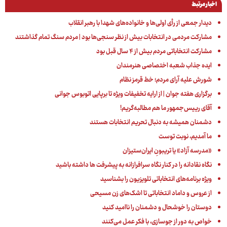
اخبار مرتبط
دیدار جمعی از رأی اولی‌ها و خانواده‌های شهدا با رهبر انقلاب
مشارکت مردمی در انتخابات بیش از نظر سنجی‌ها بود | مردم سنگ تمام گذاشتند
مشارکت انتخاباتی مردم بیش از ۴ سال قبل بود
ایده جذاب شعبه اختصاصی هنرمندان
شورش علیه آرای مردم؛ خط قرمز نظام
برگزاری هفته جوان | از ارایه تخفیفات ویژه تا برپایی اتوبوس جوانی
آقای رییس‌جمهور ما هم مطالبه‌گریم!
دشمنان همیشه به دنبال تحریم انتخابات هستند
ما آمدیم، نوبت توست
«مدرسه آزاد» یا تریبونِ ایران‌ستیزان
نگاه نقادانه را در کنار نگاه سرافرازانه به پیشرفت ها داشته باشید
ویژه برنامه‌های انتخاباتی تلویزیون را بشناسید
از عروس و داماد انتخاباتی تا اشک‌های زن مسیحی
دوستان را خوشحال و دشمنان را ناامید کنید
خواص به دور از جوسازی، با فکر عمل می‌کنند