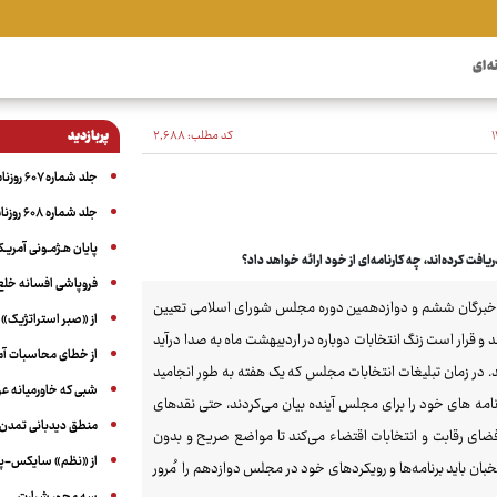
ه ای
کد مطلب:
۲٬۶۸۸
پربازدید
جلد شماره ۶۰۷ روزنامه آگاه
جلد شماره ۶۰۸ روزنامه آگاه
پایان هـژمـونی آمریـک
فروپاشی افسانه خلع
م برگزار و منتخبان ملت در خبرگان ششم و دوازدهمین دوره مجلس شورای اسلامی تعیین
از «صبر استراتژیک» 
د و قرار است زنگ انتخابات دوباره در اردیبهشت ماه به صدا درآید
از خطای محاسبات آمری
. در زمان تبلیغات انتخابات مجلس که یک هفته به طور انجامید
شبی که خاورمیانه 
نامه های خود را برای مجلس آینده بیان می‌کردند، حتی نقدهای
منطق دیدبانی تمدن 
فضای رقابت و انتخابات اقتضاء می‌کند تا مواضع صریح و بدون
از «نظم» سایکس-پیک
بان باید برنامه‌ها و رویکردهای خود در مجلس دوازدهم را مُرور