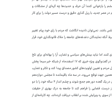
شم را بازخوانی کنند! آن حرف و حدیت‌ها چه گره‌ای از مشکلات و
 در عصر جدید، با ریل گذاری دقیق و درست مسیر دولت را برای کار
 باشد. نمی‌توان نادیده انگاشت که مردم با رای خود پیام تغییر
ط آنکه نمایندگان دغدغه‌های جامعه را ملاک قانونگذاری خود قرار
می، ۲۹۰ نماینده از یک گفتمان پیروی کنند اما نباید بینش‌های سیاسی و تضارب آرا را بهانه‌ای برای تلخ
کردن کام ملت کنند. منتخب سوم تهران در مجلس دوازدهم ضمن بیان این مطلب، در گفت‌وگوی ویژه خبری که ۱۷ اسفندماه از شبکه خبر سیما پخش
 مردم و تعیین اولویت‌های کشور مصداق پیدا کند و تکثر و تضارب
ه همین جهت توقع می‌رود، در سه ماه باقیمانده تا مجلس دوازدهم
به‌خصوص پس از برگزاری انتخابات میان دوره‌ای و تکمیل کرسی‌های مجلس، منتخبان در یک گعده دور هم جمع شوند و چشم انداز ۴ ساله خود را با دو
 درست، فضایی را فراهم کند تا جامعه به درک بهتری از حقیقت
هادِ مردم در ۱۱ اسفند و تذکری که اخیرا از سوی ره ویرایش شده بر انقلاب دریافت کرده‌اند، چه کارنامه‌ای از