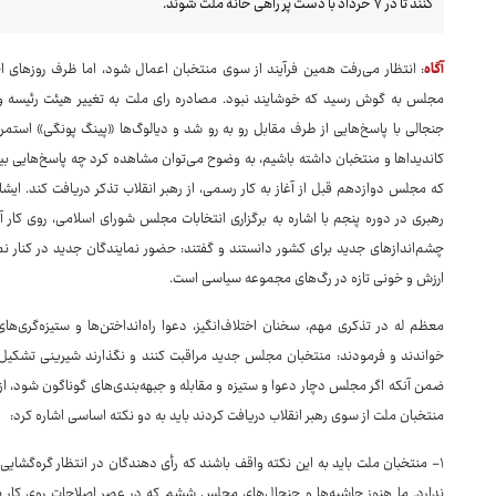
کنند تا در ۷ خرداد با دست پُر راهی خانه ملت شوند.
آگاه
: انتظار می‌رفت همین فرآیند از سوی منتخبان اعمال شود، اما ظرف روزهای 
مجلس به گوش رسید که خوشایند نبود. مصادره رای ملت به تغییر هیئت رئیسه و ..
جنجالی با پاسخ‌هایی از طرف مقابل رو به رو شد و دیالوگ‌ها «پینگ پونگی» ا
کاندیداها و منتخبان داشته باشیم، به وضوح می‌توان مشاهده کرد چه پاسخ‌هایی ب
رهبری در دوره پنجم با اشاره به برگزاری انتخابات مجلس شورای اسلامی، روی کار
چشم‌اندازهای جدید برای کشور دانستند و گفتند: حضور نمایندگان جدید در کنار نمای
ارزش و خونی تازه در رگ‌های مجموعه سیاسی است.
معظم له در تذکری مهم، سخنان اختلاف‌انگیز، دعوا راه‌انداختن‌ها و ستیزه‌گ
خواندند و فرمودند: منتخبان مجلس جدید مراقبت کنند و نگذارند شیرینی تشکیل
ضمن آنکه اگر مجلس دچار دعوا و ستیزه و مقابله و جبهه‌بندی‌های گوناگون شود، از ک
منتخبان ملت از سوی رهبر انقلاب دریافت کردند باید به دو نکته اساسی اشاره کرد:
۱- منتخبان ملت باید به این نکته واقف باشند که رأی دهندگان در انتظار گره‌گشای
ندارد. ما هنوز حاشیه‌ها و جنجال‌های مجلس ششم که در عصرِ اصلاحات روی کار بو