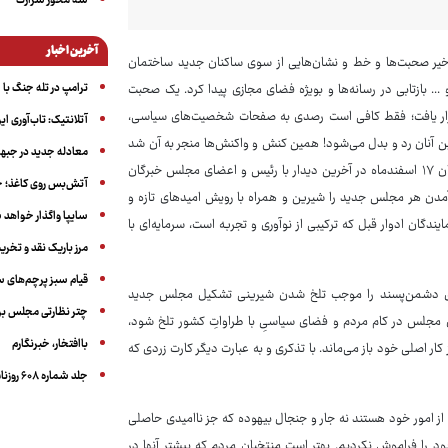
سه‌ محور شرارت
آخرین اخبار
اخیر صحبت‌ها و خط و نشان‌هایی از سوی ساکنان جدید ساختمان
ترامپ در تله جنگ با ا
. بازتابی در رسانه‌ها و بویژه فضای مجازی پیدا کرد. یک صحبت
ستمرار یافت؛ فقط کافی است رصدی به صفحات شخصیت‌های سیاسی،
آتلانتیک: تاب‌آوری ای
ین آنان رد و بدل می‌شود! همین کنش و واکنش‌ها منجر به آن شد
معادله جدید در جبه
که مجلس دوازدهم قبل از آغاز به کار رسمی، از رهبر انقلاب تذکر دریافت کند. ایشان ۱۷ اسفندماه در آخرین دیدار با رئیس و اعضای مجلس خبرگان
آتش‌بس روی کاغذ؛ ج
 آمدن هر مجلس جدید را شیرین و همراه با رویش امیدهای تازه و
سایپا واگذار خواهد ش
ندگان ادوار قبل که ترکیبی از نوآوری و تجربه است، سرمایه‌ای با
مرز باریک نقد و تخری
قیام سبز پرچم‌های 
ری‌های دشمن‌پسند را موجب تلخ شدن شیرینی تشکیل مجلس جدید
چتر نظارتی مجلس بر
 مجلس در کام مردم و فضای سیاسیِ با طراواتِ کشور تلخ شود،
باافتخار، خبرنگارم
ار اصلی خود باز می‌ماند. با تذکری و به عبارت دیگر کارت زردی که
جلد شماره ۶۰۸ روزنامه آگاه
ی از امور خود هستند نه جار و جنجال بیهوده که جز ناامیدی حاصلی
د را فراموش نکردیم. بهتر است منتخبان مردم که بیشتر آنها در