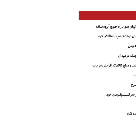
یران بدون راه خروج آبرومندانه
ران دولت ترامپ را غافلگیر کرد
ه یمن
نگ در میدان
د و مبلغ کالابرگ افزایش می‌یابد
ب
سرخ
 سر کسب‌وکارهای خرد