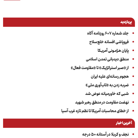
پربازدید
جلد شماره ۶۰۷ روزنامه آگاه
فروپاشی افسانه خلع‌سلاح
پایان هـژمـونی آمریـکا
منطق دیدبانی تمدن اسلامی
از «صبر استراتژیک» تا «مقاومت فعال»
هجوم رسانه‌ای علیه ایران
ضربه زدن به «تاب‌آوری ملی»
شبی که خاورمیانه عوض شد
نهضت مقاومت در منطق رهبر شهید
از خطای محاسبات آمریکا تا نظم تازه غرب آسیا
آخرین اخبار
نجف و کربلا در آستانه ۵۰ درجه