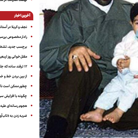
نهضت مقاومت در منط
آخرین اخبار
نجف و کربلا در آستانه ۵۰ در
رادار مخصوص بررسی 
برچسب جدید، تشخیص
مقتل‌خوانی روز اربعین
۱۲ ترفند ساده که جلوی پرخوری عصبی و اضافه ‌وزن را می‌گیرد
از بین بردن خط و 
چطور ممکن است ناگ
چگونه با افزایش سن 
هجوم رسانه‌ای علیه ا
ضربه زدن به «تاب‌آو