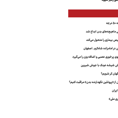
ق رهبر شهید
جه
ماهیچه‌های بدن ابداع شد
 بیماری را متحول می‌کند
 در امامزاده شاه‌کرم ـ اصفهان
خش شیشه عینک با جوش شیرین
هان کر شویم؟
از «پروتئین نگهدارنده بدن» مراقبت کنیم؟
یران
ری ملی»