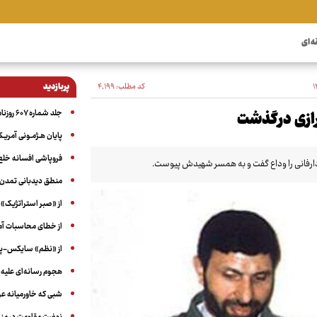
ه ای
کد مطلب:
۴٬۱۹۹
پربازدید
جلد شماره ۶۰۷ روزنامه آگاه
ازی درگذشت
پایان هـژمـونی آمریـک
فروپاشی افسانه خلع
رفانی را وداع گفت و به همسر شهیدش پیوست.
منطق دیدبانی تمدن 
از «صبر استراتژیک» 
از خطای محاسبات آمری
از «نظم» سایکس-پیک
هجوم رسانه‌ای علیه ا
شبی که خاورمیانه 