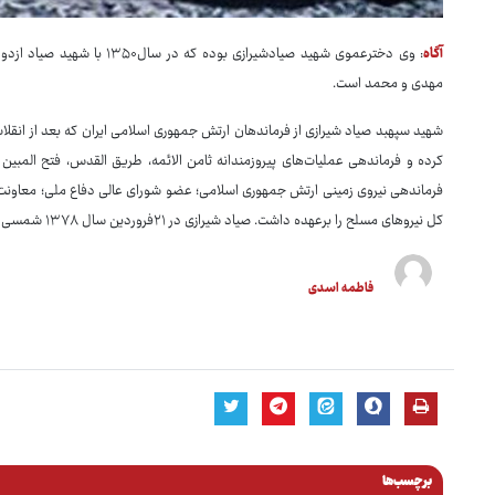
آگاه
: وی دخترعموی شهید صیادشیرازی 
مهدی و محمد است.
شهید سپهبد صیاد شیرازی از فرماندهان ارتش جمهوری اسلامی ایران که بعد از انقلاب
کرده و فرماندهی عملیات‌های پیروزمندانه ثامن الائمه، طریق القدس، فتح المب
فرماندهی نیروی زمینی ارتش جمهوری اسلامی؛ عضو شورای عالی دفاع ملی؛ معاونت
کل نیروهای مسلح را برعهده داشت. صیاد شیرازی در ۲۱فروردین سال ۱۳۷۸ شمسی به دست منافقین، مقابل منزل‌اش، ترور شده و به شهادت رسید.
فاطمه اسدی
برچسب‌ها