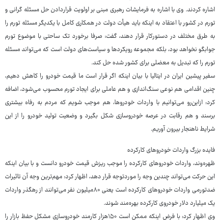
اشاره کردند. وی با اشاره به فرمایشات رهبری مبنی بر اولویت قراردادن حل مسئله گرانی و
تورم در کشور با اعتقاد به اینکه باید هیأت دولت در همکاری کامل با یکدیگر مسئله تورم را
به طرق مختلف در دستورکار قرار دهند، گفت: صرفا برخورد تک ساحتی با موضوع تورم
جوابگو نخواهد بود، بلکه مجموعه رویکردها و سیاست‌های دولت است که می‌تواند مسئله
تورم را که تبدیل به معضلی برای کشور شده حل کند.
سفیر پیشین ایران در ایتالیا با بیان اینکه اگر قرار است ما قیمت خودرو را کاهش دهیم،
چنین اقدامی هم نوعی سنگ‌اندازی و هم عاملی برای ایجاد تورم محسوب می‌شود، اضافه
کرد: ازاین‌رو می‌توانیم با واردات خودروها، هم موجب شویم که مردم به رفاه بیشتری
برسند و هم رقابت در عرصه خودروسازی شکل بگیرد و وضعیت تولید خودرو را از این
شرایط ناهنجار بیرون آوریم.
فایده بزرگ واردات خودروهای کارکرده
ظهره‌وند، واردات خودروهای کارکرده را موجب ریزش قیمت خودرو دانست و با بیان اینکه
این حرکت می‌تواند چندین وجه را موردتوجه قرار دهد، اظهار کرد: مهم‌ترین وجه آن تاثیرات
ضدتورمی واردات خودروهای کارکرده است یعنی ۸۰میلیون نفر می‌توانند از رهگذر واردات
یک میلیارد دلار خودروی کارکرده بهره‌مند شوند.
وی اظهار کرد: با فرض اینکه ممکن است ۱۵۰هزار کارمند خودروسازی مشکل حفظ بازار را