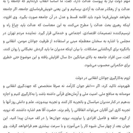
مهم دولت نیاز به پیوست عدالت دارد، گفت: ما اساسا انقلاب کرده‌ایم که جامعه را به
عدالت و از رهگذر عدالت به آزادی برسانیم و این یعنی خویش‌فرماسازی جامعه، اگر جامعه
بخواهد خویش‌فرما شود باید اقامه قسط و عدل در آن جامعه صورت بگیرد. وی افزود:
اینکه رهبری بحث عدالت را مطرح می‌کنند به این معناست که عدالت باید چراغ راه و
ترسیم‌کننده تصمیمات اقتصادی، اجتماعی و خدماتی قرار گیرد. نماینده مردم تهران در
مجلس با اشاره به سخنان معظم‌له مبنی بر استفاده از ظرفیت جوانان مومن، انقلابی و
باانگیزه برای گره‌گشایی مشکلات، با بیان اینکه مدیران ما باید گردش نخبگانی را روان کنند،
گفت: سن افراد جامعه به بالای میانگین ۵۰ سال افزایش یافته و این موضوع حتی خطری
برای حکمرانی محسوب می‌شود.
لزوم به‌کارگیری جوانان انقلابی در دولت
ظهره‌وند تاکید کرد: اگر ۱۰۰نفر جوان کارآمد نه صرفا متخصص که جهت‌گیری انقلابی و
مومنانه به منافع ملی، امنیت ملی و آرمان‌های قرآنی داشته باشد را به‌کارگیری کنیم و اجازه
بدهیم در کنار مدیران میانسال و باتجربه کار کنند و تجربه بیندوزند، علم و دانش روز آنها با
تجربه کاری این آقایان می‌تواند اتفاقاتی را رقم بزند. حضرت آقا هم اشاره داشتند که نروید
از گروه، حلقه و فامیل افرادی را بیاورید، بروید جوان‌ها را در کف میدان پیدا کنید. ‌این
جوان بعد از چهار سال شیوه کار را می‌آموزد و با سرعت بیشتری هم فراخواهد گرفت. وی