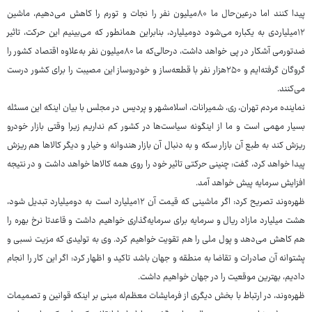
پیدا کنند اما درعین‌حال ما ۸۰میلیون نفر را نجات و تورم را کاهش می‌دهیم، ماشین
۱۲میلیاردی به یکباره می‌شود دومیلیارد، بنابراین همانطور که می‌بینیم این حرکت، تاثیر
ضدتورمی آشکار در پی خواهد داشت، درحالی‌که ما ۸۰میلیون نفر به‌علاوه اقتصاد کشور را
گروگان گرفته‌ایم و ۲۵۰هزار نفر با قطعه‌ساز و خودروساز این مصیبت را برای کشور درست
می‌کنند.
نماینده مردم تهران، ری، شمیرانات، اسلامشهر و پردیس در مجلس با بیان اینکه این مسئله
بسیار مهمی است و ما از اینگونه سیاست‌ها در کشور کم نداریم زیرا وقتی بازار خودرو
ریزش کند به طبع آن بازار سکه و به دنبال آن بازار هندوانه و خیار و دیگر کالاها هم ریزش
پیدا خواهد کرد، گفت: چنینی حرکتی تاثیر خود را روی همه کالاها خواهد داشت و در نتیجه
افزایش سرمایه پیش خواهد آمد.
ظهره‌وند تصریح کرد: اگر ماشینی که قیمت آن ۱۲میلیارد است به دومیلیارد تبدیل شود،
هشت میلیارد مازاد ریال و سرمایه برای سرمایه‌گذاری خواهیم داشت و قاعدتا نرخ بهره را
هم کاهش می‌دهد و پول ملی را هم تقویت خواهیم کرد. وی به تولیدی که مزیت نسبی و
پشتوانه آن صادرات و تقاضا به منطقه و جهان باشد تاکید و اظهار کرد: اگر این کار را انجام
دادیم، بهترین موقعیت را در جهان خواهیم داشت.
ظهره‌وند، در ارتباط با بخش دیگری از فرمایشات معظم‌له مبنی بر اینکه قوانین و تصمیمات